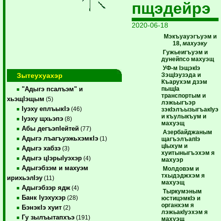
пщэдейрэ
2020-06-18
Мэкъуауэгъуэм и
18,
махуэку
Гужьеигъуэм и
дунейпсо махуэщ
УФ-м IэщэкIэ
Зытеухуахэр
ЗэщIэузэда и
Къарухэм дзэм
пыщIа
"Адыгэ псалъэм" и
транспортым и
хьэщIэщым
(5)
лэжьыгъэр
Iуэху еплъыкIэ
(46)
зэкIэлъызыгъакIуэ
и къулыкъум и
Iуэху щхьэпэ
(8)
махуэщ
Абы дегъэпIейтей
(77)
Азербайджаным
Адыгэ лъагъуэжьхэмкIэ
(1)
щагъэлъапIэ
цIыхум и
Адыгэ хабзэ
(3)
хуитыныгъэхэм я
Адыгэ цIэрыIуэхэр
(4)
махуэр
Адыгэбзэм и махуэм
Молдовэм и
тхыдэджхэм я
ирихьэлIэу
(11)
махуэщ
Адыгэбзэр ядж
(4)
Тыркумэным
Банк Iуэхухэр
(28)
юстицэмкIэ и
органхэм я
БэнэкIэ хуит
(2)
лэжьакIуэхэм я
Гу зылъытапхъэ
(191)
махуэщ