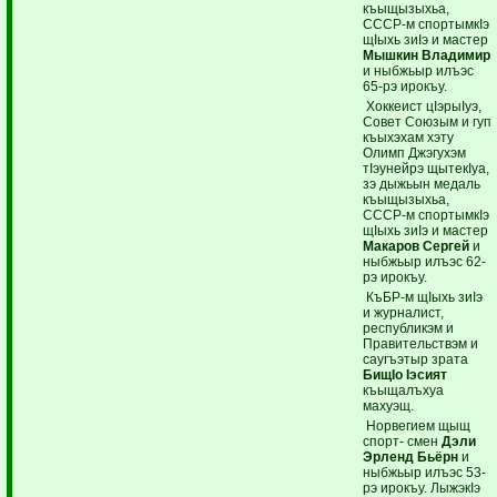
къыщызыхьа,
СССР-м спортымкIэ
щIыхь зиIэ и мастер
Мышкин Владимир
и ныбжьыр илъэс
65-рэ ирокъу.
Хоккеист цIэрыIуэ,
Совет Союзым и гуп
къыхэхам хэту
Олимп Джэгухэм
тIэунейрэ щытекIуа,
зэ дыжьын медаль
къыщызыхьа,
СССР-м спортымкIэ
щIыхь зиIэ и мастер
Макаров Сергей
и
ныбжьыр илъэс 62-
рэ ирокъу.
КъБР-м щIыхь зиIэ
и журналист,
республикэм и
Правительствэм и
саугъэтыр зрата
БищIо Iэсият
къыщалъхуа
махуэщ.
Норвегием щыщ
спорт- смен
Дэли
Эрленд Бьёрн
и
ныбжьыр илъэс 53-
рэ ирокъу. ЛыжэкIэ