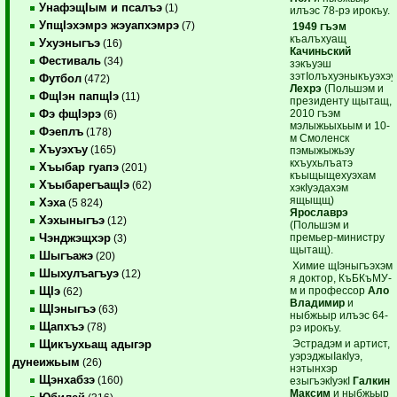
УнафэщIым и псалъэ
(1)
илъэс 78-рэ ирокъу.
УпщIэхэмрэ жэуапхэмрэ
(7)
1949 гъэм
къалъхуащ
Ухуэныгъэ
(16)
Качиньский
Фестиваль
(34)
зэкъуэш
зэтIолъхуэныкъуэхэу
Футбол
(472)
Лехрэ
(Польшэм и
ФщIэн папщIэ
(11)
президенту щытащ,
2010 гъэм
Фэ фщIэрэ
(6)
мэлыжьыхьым и 10-
Фэеплъ
(178)
м Смоленск
Хъуэхъу
(165)
пэмыжыжьэу
кхъухьлъатэ
Хъыбар гуапэ
(201)
къыщыщехуэхам
ХъыбарегъащIэ
(62)
хэкIуэдахэм
ящыщщ)
Хэха
(5 824)
Ярославрэ
Хэхыныгъэ
(12)
(Польшэм и
премьер-министру
Чэнджэщхэр
(3)
щытащ).
Шыгъажэ
(20)
Химие щIэныгъэхэм
Шыхулъагъуэ
(12)
я доктор, КъБКъМУ-
м и профессор
Ало
ЩIэ
(62)
Владимир
и
ЩIэныгъэ
(63)
ныбжьыр илъэс 64-
Щапхъэ
(78)
рэ ирокъу.
Эстрадэм и артист,
Щикъухьащ адыгэр
уэрэджыIакIуэ,
дунеижьым
(26)
нэтынхэр
Щэнхабзэ
(160)
езыгъэкIуэкI
Галкин
Максим
и ныбжьыр