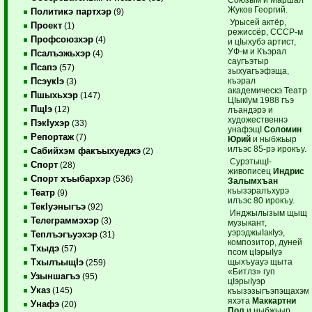
Жуков Георгий.
Политикэ партхэр
(9)
Урысей актёр,
Проект
(1)
режиссёр, СССР-м
Профсоюзхэр
(4)
и цIыхубэ артист,
УФ-м и Къэрал
Псалъэжьхэр
(4)
саугъэтыр
Псапэ
(57)
зыхуагъэфэща,
къэрал
ПсэукIэ
(3)
академическэ Театр
Пшыхьхэр
(147)
ЦIыкIум 1988 гъэ
ПщIэ
(12)
лъандэрэ и
художественнэ
ПэкIухэр
(33)
унафэщI
Соломин
Репортаж
(7)
Юрий
и ныбжьыр
илъэс 85-рэ ирокъу.
Сабийхэм факъыхуеджэ
(2)
СурэтыщI-
Спорт
(28)
живописец
Индрис
Спорт хъыбархэр
(536)
Залымхъан
къызэралъхурэ
Театр
(9)
илъэс 80 ирокъу.
ТекIуэныгъэ
(92)
Инджылызым щыщ
Телеграммэхэр
(3)
музыкант,
уэрэджыIакIуэ,
Теплъэгъуэхэр
(31)
композитор, дуней
Тхыдэ
(57)
псом цIэрыIуэ
щыхъуауэ щыта
ТхылъыщIэ
(259)
«Битлз» гуп
Узыншагъэ
(95)
цIэрыIуэр
Указ
(145)
къызэзыгъэпэщахэм
яхэта
Маккартни
Унафэ
(20)
Пол
и ныбжьыр