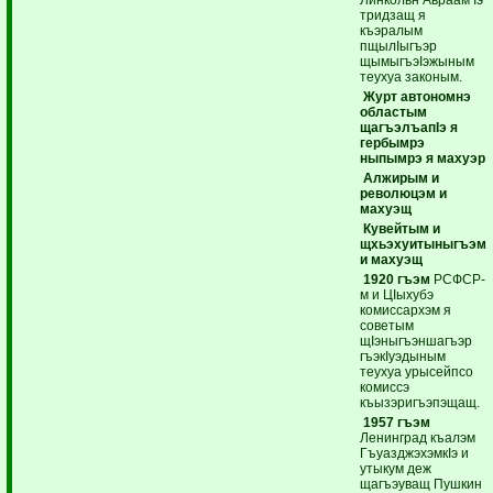
тридзащ я
къэралым
пщылIыгъэр
щымыгъэIэжыным
теухуа законым.
Журт автономнэ
областым
щагъэлъапIэ я
гербымрэ
ныпымрэ я махуэр
Алжирым и
революцэм и
махуэщ
Кувейтым и
щхьэхуитыныгъэм
и махуэщ
1920 гъэм
РСФСР-
м и ЦIыхубэ
комиссархэм я
советым
щIэныгъэншагъэр
гъэкIуэдыным
теухуа урысейпсо
комиссэ
къызэригъэпэщащ.
1957 гъэм
Ленинград къалэм
ГъуазджэхэмкIэ и
утыкум деж
щагъэуващ Пушкин