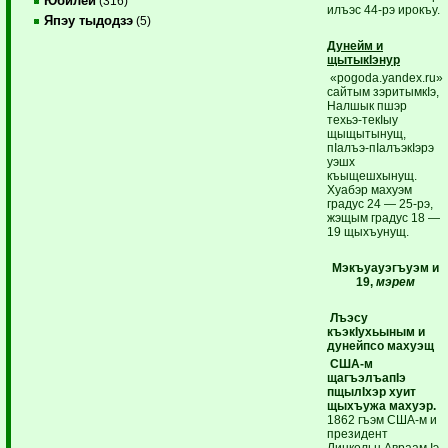
Юбилей
(316)
илъэс 44-рэ ирокъу.
Япэу тыдодзэ
(5)
Дунейм и
щытыкIэнур
«pogoda.yandex.ru»
сайтым зэритымкIэ,
Налшык пшэр
техьэ-текIыу
щыщытынущ,
пIалъэ-пIалъэкIэрэ
уэшх
къыщешхынущ.
Хуабэр махуэм
градус 24 — 25-рэ,
жэщым градус 18 —
19 щыхъунущ.
Мэкъуауэгъуэм и
19,
мэрем
Лъэсу
къэкIухьыным и
дунейпсо махуэщ
США-м
щагъэлъапIэ
пщылIхэр хуит
щыхъужа махуэр.
1862 гъэм США-м и
президент
Линкольн Авраам Iэ