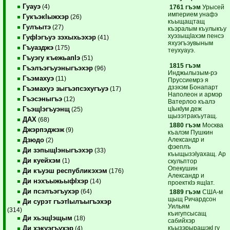
Гуауэ
(4)
1761 гъэм
Урысей
империем унафэ
ГукъэкIыжхэр
(26)
къыщащтащ
Гулъытэ
(27)
къэралым къулыкъу
хуэзыщIахэм пенсэ
ГуфIэгъуэ зэхыхьэхэр
(41)
яхуэгъэувыным
Гъуазджэ
(175)
теухуауэ.
Гъуэгу къежьапIэ
(51)
1815 гъэм
Гъэлъэгъуэныгъэхэр
(96)
Инджылызым-рэ
Гъэмахуэ
(11)
Пруссиемрэ я
дзэхэм Бонапарт
Гъэмахуэ зыгъэпсэхугъуэ
(17)
Наполеон и армэр
Гъэсэныгъэ
(12)
Ватерлоо къалэ
цIыкIум деж
ГъэщIэгъуэнщ
(25)
щызэтракъутащ.
ДАХ
(68)
1880 гъэм
Москва
Джэрпэджэж
(9)
къалэм Пушкин
Александр и
Дзюдо
(2)
фэеплъ
Ди зэпыщIэныгъэхэр
(33)
къыщызэIуахащ. Ар
Ди куейхэм
(1)
скульптор
Опекушин
Ди къуэш республикэхэм
(176)
Александр и
Ди нэхъыжьыфIхэр
(14)
проекткIэ ящIат.
Ди псэлъэгъухэр
(64)
1889 гъэм
США-м
щыщ Ричардсон
Ди сурэт гъэтIылъыгъэхэр
Уильям
(314)
къигупсысащ
Ди хьэщIэщым
(18)
сабийхэр
къызэрырашэкI гу
Ди хэкуэгъухэр
(4)