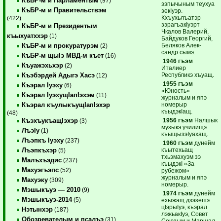
КъБР-м и Парламентым
(97)
зэпычыным теухуа
КъБР-м и Правительствэм
зекIуэр.
Кхъухьлъатэр
(422)
зэрагъакIуэрт
КъБР-м и Президентым
Чкалов Валерий,
къыхуатххэр
(1)
Байдуков Георгий,
Беляков Алек-
КъБР-м и прокуратурэм
(2)
сандр сымэ.
КъБР-м щыIэ МВД-м къет
(16)
1946 гъэм
Къуажэхьхэр
(2)
Италиер
Республикэ хъуащ.
Къэбэрдей Адыгэ Хасэ
(12)
1955 гъэм
Къэрал Iуэху
(6)
«Юность»
Къэрал IуэхущIапIэхэм
(11)
журналым и япэ
номерыр
Къэрал къулыкъущIапIэхэр
къыдэкIащ.
(48)
1956 гъэм
Налшык
КъэхъукъащIэхэр
(3)
музыкэ училищэ
ЛъэIу
(1)
къыщызэIуахащ.
Лъэпкъ Iуэху
(237)
1960 гъэм
дунейм
къытехьащ
Лъэпкъхэр
(5)
тхьэмахуэм зэ
Малъхъэдис
(237)
къыдэкI «За
Махуэгъэпс
(52)
рубежом»
журналым и япэ
Махуэку
(309)
номерыр.
Мэшыкъуэ — 2010
(9)
1974 гъэм
дунейм
Мэшыкъуэ-2014
(5)
ехыжащ дзэзешэ
цIэрыIуэ, къэрал
Нэтынхэр
(187)
лэжьакIуэ, Совет
Обозревателым и псалъэ
(31)
Союзым и Маршал