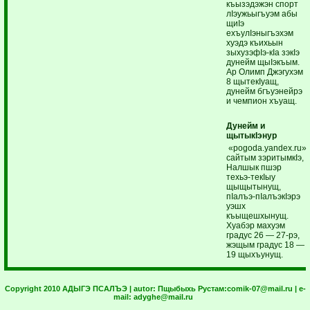
къызэдэжэн спорт
лIэужьыгъуэм абы
щиIэ
ехъулIэныгъэхэм
хуэдэ къихьын
зыхузэфIэ-кIа зэкIэ
дунейм щыIэкъым.
Ар Олимп Джэгухэм
8 щытекIуащ,
дунейм бгъуэнейрэ
и чемпион хъуащ.
Дунейм и
щытыкIэнур
«pogoda.yandex.ru»
сайтым зэритымкIэ,
Налшык пшэр
техьэ-текIыу
щыщытынущ,
пIалъэ-пIалъэкIэрэ
уэшх
къыщешхынущ.
Хуабэр махуэм
градус 26 — 27-рэ,
жэщым градус 18 —
19 щыхъунущ.
Copyright 2010 АДЫГЭ ПСАЛЪЭ | autor:
Пщыбыхь Рустам:
comik-07@mail.ru
| e-
mail:
adyghe@mail.ru