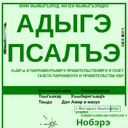
ФИФI ФЫМЫГЪЭПУД, ФИ IЕЙ ФЫМЫГЪЭПЩКIУ
АДЫГЭ
ПСАЛЪЭ
КъБР-м И ПАРЛАМЕНТЫМРЭ ПРАВИТЕЛЬСТВЭМРЭ Я ГАЗЕТ
ГАЗЕТА ПАРЛАМЕНТА И ПРАВИТЕЛЬСТВА КБР
Нэхъыщхьэхэр
Лэжьакlуэхэр
Тхыгъэхэр
Хъыбарегъащlэ
Тхыдэ
Дал Амир и махуэ
«
Япэ адыгэ бзылъхугъэ
усакIуэ
ЗэфIагъэкIахэм хоплъэж
»
Нобэрэ