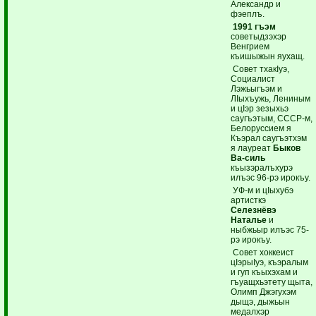
Александр и
фэеплъ.
1991 гъэм
советыдзэхэр
Венгрием
къишыжын яухащ.
Совет тхакIуэ,
Социалист
Лэжьыгъэм и
ЛIыхъужь, Лениным
и цIэр зезыхьэ
саугъэтым, СССР-м,
Белоруссием я
Къэрал саугъэтхэм
я лауреат
Быков
Ва-силь
къызэралъхурэ
илъэс 96-рэ ирокъу.
УФ-м и цIыхубэ
артисткэ
Селезнёвэ
Наталье
и
ныбжьыр илъэс 75-
рэ ирокъу.
Совет хоккеист
цIэрыIуэ, къэралым
и гуп къыхэхам и
гъуащхьэтету щыта,
Олимп Джэгухэм
дыщэ, дыжьын
медалхэр