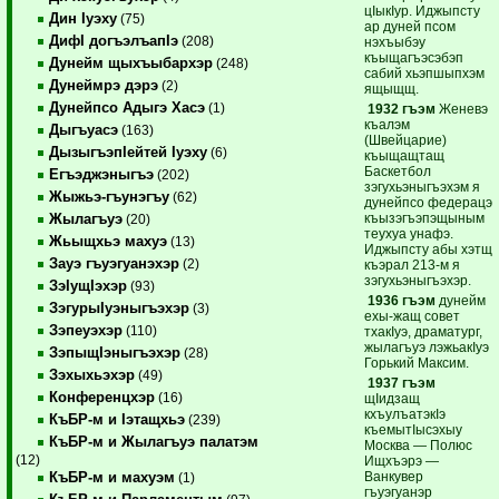
цIыкIур. Иджыпсту
Дин Iуэху
(75)
ар дуней псом
ДифI догъэлъапIэ
(208)
нэхъыбэу
къыщагъэсэбэп
Дунейм щыхъыбархэр
(248)
сабий хьэпшыпхэм
Дунеймрэ дэрэ
(2)
ящыщщ.
Дунейпсо Адыгэ Хасэ
(1)
1932 гъэм
Женевэ
къалэм
Дыгъуасэ
(163)
(Швейцарие)
ДызыгъэпIейтей Iуэху
(6)
къыщащтащ
Баскетбол
Егъэджэныгъэ
(202)
зэгухьэныгъэхэм я
Жыжьэ-гъунэгъу
(62)
дунейпсо федерацэ
къызэгъэпэщыным
Жылагъуэ
(20)
теухуа унафэ.
Жьыщхьэ махуэ
(13)
Иджыпсту абы хэтщ
Зауэ гъуэгуанэхэр
(2)
къэрал 213-м я
зэгухьэныгъэхэр.
ЗэIущIэхэр
(93)
1936 гъэм
дунейм
ЗэгурыIуэныгъэхэр
(3)
ехы-жащ совет
Зэпеуэхэр
(110)
тхакIуэ, драматург,
жылагъуэ лэжьакIуэ
ЗэпыщIэныгъэхэр
(28)
Горький Максим.
Зэхыхьэхэр
(49)
1937 гъэм
Конференцхэр
(16)
щIидзащ
кхъулъатэкIэ
КъБР-м и Iэтащхьэ
(239)
къемытIысэхыу
КъБР-м и Жылагъуэ палатэм
Москва — Полюс
(12)
Ищхъэрэ —
Ванкувер
КъБР-м и махуэм
(1)
гъуэгуанэр