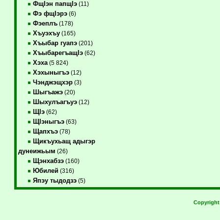
ФщIэн папщIэ
(11)
Фэ фщIэрэ
(6)
Фэеплъ
(178)
Хъуэхъу
(165)
Хъыбар гуапэ
(201)
ХъыбарегъащIэ
(62)
Хэха
(5 824)
Хэхыныгъэ
(12)
Чэнджэщхэр
(3)
Шыгъажэ
(20)
Шыхулъагъуэ
(12)
ЩIэ
(62)
ЩIэныгъэ
(63)
Щапхъэ
(78)
Щикъухьащ адыгэр
дунеижьым
(26)
Щэнхабзэ
(160)
Юбилей
(316)
Япэу тыдодзэ
(5)
Copyrigh