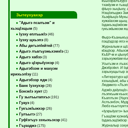
къызэралъ­хурэ 
тхакIуэм и гъащ
фIыуэ зыцIыху, 
НэщIэпыджэ Зам
Зытеухуахэр
ХьэфIыцIэ Мухьэ
хужаIахэм щыщ 
"Адыгэ псалъэм" и
IэдакъэщIэкIхэ
хьэщIэщым
(5)
гукъэкIыжхэм я
Iуэху еплъыкIэ
(46)
Фырэ-Къаныкъуэ
Iуэху щхьэпэ
(8)
пэщIэдзэр япэ 
Абы дегъэпIейтей
(77)
Журналым и щIэ
кIэщI­хэр. Абых
Адыгэ лъагъуэжьхэмкIэ
(1)
КъБР-м и цIыхуб
Адыгэ хабзэ
(3)
зэрыхужиIам къ
Адыгэ цIэрыIуэхэр
(4)
Усыгъэм и лъахэ
ДжэбрэIил. И Iэ
Адыгэбзэм и махуэм
зэрыхущытыр зы
ирихьэлIэу
(11)
«Литературэ щI
Адыгэбзэр ядж
(4)
хэзыщIыкI, абы
Людмилэ «Лъэпк
Банк Iуэхухэр
(28)
АдэкIэ даIуощIэ
БэнэкIэ хуит
(2)
лъэпкъым къыхэ
Гу зылъытапхъэ
(191)
Къаплъэн (Ущхъ
Аслъэнбэч, Муд
Гуауэ
(4)
Любэ къытхуитх
ГукъэкIыжхэр
(26)
«IуэрыIуатэ» Iы
Гулъытэ
(27)
ГъащIэм хуэнабд
ГуфIэгъуэ зэхыхьэхэр
(41)
Iэдакъэ­щIэкIхэ
Журналыр зэхуе
Гъуазджэ
(175)