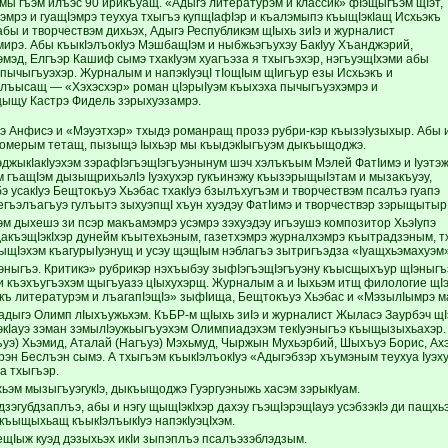
мы гъэм илъэс 90 ирикъуащ. «Адыгэ литературэм и классик» фIэ­щыгъэм щIэт,
Iэмрэ и гуащIэмрэ теухуа тхыгъэ купщIафIэр и къалэмыпэ къыщIэкIащ Исхьэкъ
абы и творчествэм ­дихьэх, Адыгэ Республикэм щIыхь зиIэ и журналист
ирэ. Абы къыкIэлъокIуэ МэшбащIэм и ныбжьэгъухэу БакIуу Хъанджэрий,
мэд, Елгъэр Кашиф сымэ тхакIуэм хуагъэза я тхыгъэхэр, нэгъуэщIхэми абы
пычыгъуэхэр. Журналым и напэкIуэцI тIощIым щIигъур езы Исхьэкъ и
м лъысащ — «Хэхэсхэр» роман цIэрыIуэм къыхэха пычыгъуэ­хэмрэ и
щыщу Кастрэ Фидель зэрыхуэзамрэ.
 Анфисэ и «Мэуэтхэр» тхыдэ романращ прозэ рубри­-кэр къызэIузыхыр. Абы 
номерым тетащ, пызыщэ Iыхьэр мы къыдэкIыгъуэм дыкъыщоджэ.
джыкIакIуэхэм зэрафIэгъэщIэгъуэнынум шэч хэлъкъым Мэлей ФатIимэ и Iуэтэ
эм гъащIэм дызыщрихьэлIэ Iуэхухэр гукъинэжу къызэрыщыIэтам и мызакъуэу,
э уса­кIуэ Бещтокъуэ Хьэбас тхакIуэ бзылъ­ху­гъэм и творчествэм псалъэ гуапэ
егъэлъагъуэ гулъытэ зыхуэпщI хъун хуэдэу ФатIимэ и творчествэр зэрыщытыр
м дыхешэ зи псэр ма­къамэмрэ усэмрэ зэхуэдэу игъэу­шэ композитор ХьэIупэ
дакъэщIэкIхэр дунейм къыте­хьэ­ным, газетхэмрэ журналхэмрэ къытрадзэным, 
щIэ­хэм къагурыIуэнущ и усэу щэщIым нэблагъэ зытригъэдза «Iуащхьэмахуэм
эныгъэ. Критикэ» рубрикэр нэхъыбэу зыфIэгъэщIэгъуэну къысщыхъур щIэныгъэ
 и къэхъугъэхэм щыгъуазэ цIыхухэрщ. Журналым а и Iыхьэм итщ филологие щI
ъ литературэм и ­лъагапIэщIэ» зыфIища, Бещтокъуэ Хьэбас и «МэзылIымрэ ма
 адыгэ Олимп лIыхъужьхэм. КъБР-м щIыхь зиIэ и журналист Жыласэ Заурбэч щIэд
кIауэ зэман зэмылIэужьыгъуэхэм Олимпиадэхэм текIуэныгъэ къыщызыхьахэр. А
уэ) Хьэмид, Аталай (Нагъуэ) Мэхьмуд, Чыржын Мухьэрбий, Шыхъуэ Борис, Ах
рэн Беслъэн сымэ. А тхыгъэм къыкIэлъокIуэ «Адыгэбзэр хъумэным теухуа Iуэ
а тхыгъэр.
хьэм мызыгъуэгукIэ, дыкъыщоджэ Гуэргуэныжь хасэм зэрыкIуам.
зэгубдзаплъэ, абы и нэгу щыщIэкIхэр дахэу гъэщIэрэ­щIауэ усэбзэкIэ ди пащх
р къыщыхьащ къыкIэлъыкIуэ напэкIуэцIхэм.
щIыж куэд дэзы­хьэх икIи зыпэплъэ псалъэзэблэ­дзым.