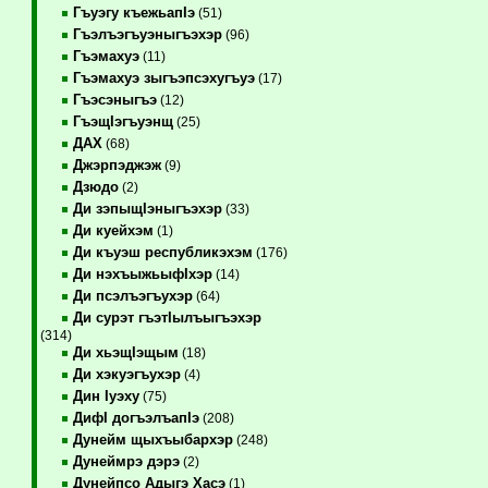
Гъуэгу къежьапIэ
(51)
Гъэлъэгъуэныгъэхэр
(96)
Гъэмахуэ
(11)
Гъэмахуэ зыгъэпсэхугъуэ
(17)
Гъэсэныгъэ
(12)
ГъэщIэгъуэнщ
(25)
ДАХ
(68)
Джэрпэджэж
(9)
Дзюдо
(2)
Ди зэпыщIэныгъэхэр
(33)
Ди куейхэм
(1)
Ди къуэш республикэхэм
(176)
Ди нэхъыжьыфIхэр
(14)
Ди псэлъэгъухэр
(64)
Ди сурэт гъэтIылъыгъэхэр
(314)
Ди хьэщIэщым
(18)
Ди хэкуэгъухэр
(4)
Дин Iуэху
(75)
ДифI догъэлъапIэ
(208)
Дунейм щыхъыбархэр
(248)
Дунеймрэ дэрэ
(2)
Дунейпсо Адыгэ Хасэ
(1)