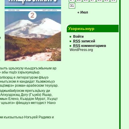
31
« Июл
Узэрихьэнур
Войти
и
RSS
записей
RSS
комментариев
ж
WordPress.org
.
тхылъ щхьэхуэу къыдэгъэкIыным ар
» абы пщIэ зэрыхуищIыр.
лIхэрщ е ­литературэм фIыуэ
эныгъэхэм я кандидат Хьэвжокъуэ
цIэмрэ» ­роман-арабескэм теухуар.
жы­кIа­кIуэхэм ярегъэцIыху ди
пхуэдэхэщ Догу (ГъукIэ) Яшар,
эмын Еленэ, Къардэн Мурат, Хъущт
ху щхьэпэ» фIищауэ методист Нанэ
ьэм къи­зылъхьэ Нэгъуей Радимэ и