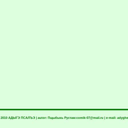
t 2010 АДЫГЭ ПСАЛЪЭ | autor:
Пщыбыхь Рустам:
comik-07@mail.ru
| e-mail:
adyghe