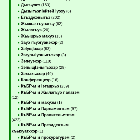
Дыгъуасэ
(163)
ДызыгъэпIейтей Iуэху
(6)
Егъэджэныгъэ
(202)
Жыжьэ-гъунэгъу
(62)
Жылагъуэ
(20)
Жьыщхьэ махуэ
(13)
Зауэ гъуэгуанэхэр
(2)
ЗэIущIэхэр
(93)
ЗэгурыIуэныгъэхэр
(3)
Зэпеуэхэр
(110)
ЗэпыщIэныгъэхэр
(28)
Зэхыхьэхэр
(49)
Конференцхэр
(16)
КъБР-м и Iэтащхьэ
(239)
КъБР-м и Жылагъуэ палатэм
(12)
КъБР-м и махуэм
(1)
КъБР-м и Парламентым
(97)
КъБР-м и Правительствэм
(422)
КъБР-м и Президентым
къыхуатххэр
(1)
КъБР-м и прокуратурэм
(2)