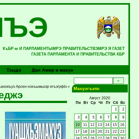
ЛЪЭ
КъБР-м И ПАРЛАМЕНТЫМРЭ ПРАВИТЕЛЬСТВЭМРЭ Я ГАЗЕТ
ГАЗЕТА ПАРЛАМЕНТА И ПРАВИТЕЛЬСТВА КБР
Тхыдэ
Дал Амир и махуэ
анокъуэ Арсен нэхъыжьхэр егъэгуфIэ »
Махуэгъэпс
еджэ
Август 2020
Пн
Вт
Ср
Чт
Пт
Сб
Вс
1
2
3
4
5
6
7
8
9
10
11
12
13
14
15
16
17
18
19
20
21
22
23
24
25
26
27
28
29
30