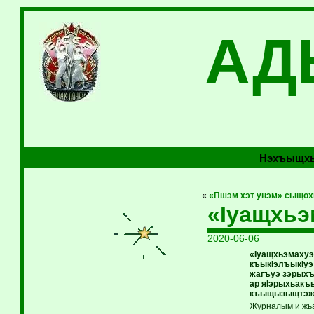
АД
Нэхъыщхь
«
«Пшэм хэт унэм» сыщох
«Iуащхь
2020-06-06
«Iуащхьэмахуэ
къыкIэлъыкIуэ 
жагъуэ зэрыхъ
ар яIэрыхьакъы
къыщызыщтэжх
Журналым и жьа