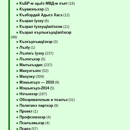
КъБР-м щыIэ МВД-м къет
(16)
Къуажэхьхэр
(2)
Къэбэрдей Адыгэ Хасэ
(12)
Къэрал Iуэху
(6)
Къэрал IуэхущIапIэхэм
(11)
Къэрал къулыкъущIапIэхэр
(48)
КъэхъукъащIэхэр
(3)
ЛъэIу
(1)
Лъэпкъ Iуэху
(237)
Лъэпкъхэр
(5)
Малъхъэдис
(237)
Махуэгъэпс
(52)
Махуэку
(309)
Мэшыкъуэ — 2010
(9)
Мэшыкъуэ-2014
(5)
Нэтынхэр
(187)
Обозревателым и псалъэ
(31)
Политикэ партхэр
(9)
Проект
(1)
Профсоюзхэр
(4)
Псалъэжьхэр
(4)
Псапэ
(57)