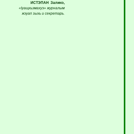
ИСТЭПАН Залинэ,
«Iуащхьэмахуэ» журналым
жэуап зыхь и секретарь.