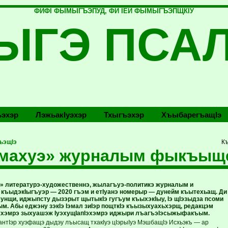
ФИФI ФЫМЫГЪЭПУД, ФИ IЕЙ ФЫМЫГЪЭПЩКIУ
ЫГЭ ПСА
эхэр
Лэжьакlуэхэр
Тхыгъэхэр
Хъыбарегъащlэ
ьэщIэ
Къ
эмахуэ» журналым фыкъыщ
» литературэ-художественнэ, жылагъуэ-политикэ жур­налым и
къы­дэ­кIыгъуэр — 2020 гъэм и етIуанэ ­номерыр — дунейм къытехьащ. Ди
унщи, иджыпсту ды­зэрыт щытыкIэ гугъум къыхэкIыу, Iэ щIэзыдза псоми
м. Абы еджэну зэкIэ Iэмал зиIэр пощткIэ къызыхуахьхэрщ, редакцэм
эмрэ зыхуа­шэж IуэхущIапIэхэмрэ иджыри лъагъэIэсыжыфакъым.
нтIэр хуэфащэ дыдэу лъысащ тхакIуэ цIэрыIуэ МэшбащIэ Исхьэкъ — ар