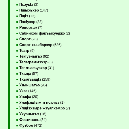
ПсэукIэ
(3)
Пшыхьхэр
(147)
ПщIэ
(12)
ПэкIухэр
(33)
Репортаж
(7)
Сабийхэм факъыхуеджэ
(2)
Спорт
(28)
Спорт хъыбархэр
(536)
Театр
(9)
ТекIуэныгъэ
(92)
Телеграммэхэр
(3)
Теплъэгъуэхэр
(31)
Тхыдэ
(57)
ТхылъыщIэ
(259)
Узыншагъэ
(95)
Указ
(145)
Унафэ
(20)
УнафэщIым и псалъэ
(1)
УпщIэхэмрэ жэуапхэмрэ
(7)
Ухуэныгъэ
(16)
Фестиваль
(34)
Футбол
(472)