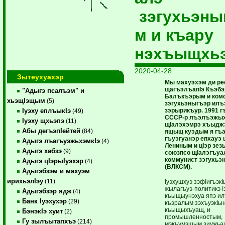
зэгухьэны
м и къару
нэхъыщхь
2020-04-28
Зытеухуахэр
Мы махуэхэм ди ре
щагъэлъапIэ Къэбэ
"Адыгэ псалъэм" и
Балъкъэрым и ком
хьэщIэщым
(5)
зэгухьэныгъэр илъ
зэрырикъур. 1991 г
Iуэху еплъыкIэ
(49)
СССР-р лъэлъэжых
Iуэху щхьэпэ
(11)
щIалэхэмрэ хъыдж
Абы дегъэпIейтей
(84)
ящыщ куэдым я гъа
гъуэгуанэр епхауэ
Адыгэ лъагъуэжьхэмкIэ
(4)
Лениным и цIэр зез
Адыгэ хабзэ
(9)
союзпсо щIалэгъуа
коммунист зэгухьэ
Адыгэ цIэрыIуэхэр
(4)
(ВЛКСМ).
Адыгэбзэм и махуэм
ирихьэлIэу
(11)
Iуэхушхуэ зэфIигъэкI
жылагъуэ-политикэ I
Адыгэбзэр ядж
(4)
къыщыунэхуа япэ ил
Банк Iуэхухэр
(29)
къэралым зэхъуэкIы
къыщыхъуащ, и
БэнэкIэ хуит
(2)
промышленностым,
Гу зылъытапхъэ
(214)
мэкъумэшым зиужьа