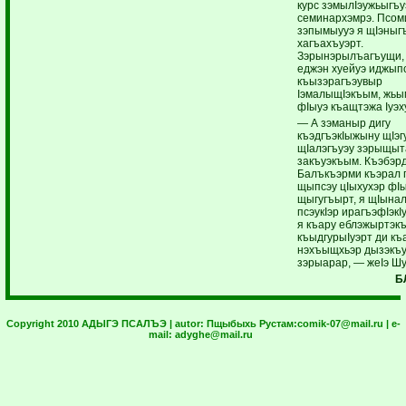
курс зэмылIэужьыгъу
семинархэмрэ. Псом
зэпымыууэ я щIэныг
хагъахъуэрт.
Зэрынэрылъагъущи,
еджэн хуейуэ иджып
къызэрагъэувыр
IэмалыщIэкъым, жьы
фIыуэ къащтэжа Iуэх
— А зэманыр дигу
къэдгъэкIыжыну щIэг
щIалэгъуэу зэрыщыт
закъуэкъым. Къэбэр
Балъкъэрми къэрал 
щыпсэу цIыхухэр фI
щыгугъырт, я щIына
псэукIэр ирагъэфIэкI
я къару еблэжыртэкъ
къыдгурыIуэрт ди къ
нэхъыщхьэр дызэкъ
зэрыарар, — жеIэ Ш
Б
Copyright 2010 АДЫГЭ ПСАЛЪЭ | autor:
Пщыбыхь Рустам:
comik-07@mail.ru
| e-
mail:
adyghe@mail.ru