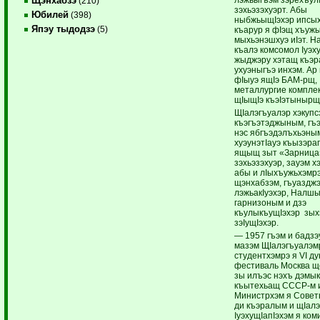
Щэнхабзэ
(210)
зэхьэзэхуэрт. Абы
Юбилей
(398)
ныбжьыщIэхэр ипсых
Япэу тыдодзэ
(5)
къарур я фIэщ хъуж
мыхьэнэшхуэ иIэт. Н
къалэ комсомол Iуэх
жыджэру хэтащ къэр
ухуэныгъэ инхэм. Ар
фIыуэ ящIэ БАМ-рщ,
металлургие комплек
щIыщIэ къэIэтынырщ
ЩIалэгъуалэр хэкупс
къэгъэтэджыным, гъ
нэс ябгъэдэлъхьэны
хуэунэтIауэ къызэра
ящыщ зыт «Зарница»
зэхьэзэхуэр, зауэм х
абы и лIыхъужьхэмрэ
щэнхабзэм, гъуазджэ
лэжьакIуэхэр, Налшы
гарнизоным и дзэ
къулыкъущIэхэр зых
зэIущIэхэр.
— 1957 гъэм и бадзэ
мазэм ЩIалэгъуалэм
студентхэмрэ я VI д
фестиваль Москва ще
зы илъэс нэхъ дэмык
къытехьащ СССР-м 
Министрхэм я Совет
ди къэралым и щIалэ
IуэхущIапIэхэм я ко