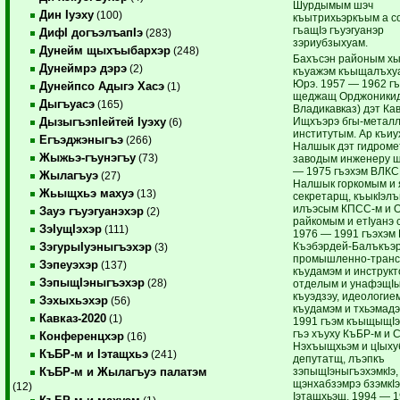
Шурдымым шэч
Дин Iуэху
(100)
къытрихьэркъым а с
гъащIэ гъуэгуанэр
ДифI догъэлъапIэ
(283)
зэриубзыхуам.
Дунейм щыхъыбархэр
(248)
Бахъсэн районым хы
Дунеймрэ дэрэ
(2)
къуажэм къыщалъх
Юрэ. 1957 — 1962 гъ
Дунейпсо Адыгэ Хасэ
(1)
щеджащ Орджоникид
Дыгъуасэ
(165)
Владикавказ) дэт Ка
Ищхъэрэ бгы-металл
ДызыгъэпIейтей Iуэху
(6)
институтым. Ар къиу
Егъэджэныгъэ
(266)
Налшык дэт гидроме
Жыжьэ-гъунэгъу
(73)
заводым инженеру щ
— 1975 гъэхэм ВЛКС
Жылагъуэ
(27)
Налшык горкомым и 
Жьыщхьэ махуэ
(13)
секретарщ, къыкIэлъ
илъэсым КПСС-м и О
Зауэ гъуэгуанэхэр
(2)
райкомым и етIуанэ 
ЗэIущIэхэр
(111)
1976 — 1991 гъэхэм
Къэбэрдей-Балъкъэр
ЗэгурыIуэныгъэхэр
(3)
промышленно-транс
Зэпеуэхэр
(137)
къудамэм и инструкт
ЗэпыщIэныгъэхэр
(28)
отделым и унафэщIы
къуэдзэу, идеологием
Зэхыхьэхэр
(56)
къудамэм и тхьэмад
Кавказ-2020
(1)
1991 гъэм къыщыщIэ
гъэ хъуху КъБР-м и 
Конференцхэр
(16)
Нэхъыщхьэм и цIыху
КъБР-м и Iэтащхьэ
(241)
депутатщ, лъэпкъ
зэпыщIэныгъэхэмкIэ,
КъБР-м и Жылагъуэ палатэм
щэнхабзэмрэ бзэмкIэ
(12)
Iэтащхьэщ. 1994 — 1