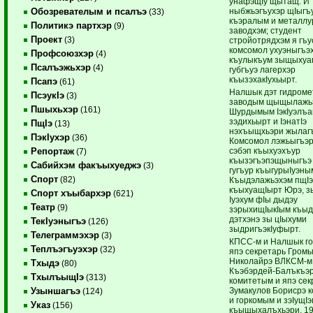
унафэщIу щытащ. И
ныбжьэгъухэр щIыгъу
Обозревателым и псалъэ
(33)
къэралым и металлу
Политикэ партхэр
(9)
заводхэм; студент
Проект
(3)
стройотрядхэм я гъу
комсомол ухуэныгъэх
Профсоюзхэр
(4)
къулыкъум зыщыхуа
Псалъэжьхэр
(4)
губгъуэ лагерхэр
къызэхакIухьырт.
Псапэ
(61)
Налшык дэт гидроме
ПсэукIэ
(3)
заводым щыщылажь
Пшыхьхэр
(161)
Шурдымым IэкIуэлъак
зэдихьырт и IэнатIэ
ПщIэ
(13)
нэхъыщхьэри жылагъу
ПэкIухэр
(36)
Комсомол лэжьыгъэр
сэбэп къыхуэхъур
Репортаж
(7)
къызэгъэпэщыныгъэ
Сабийхэм факъыхуеджэ
(3)
гугъур къыгурыIуэным
Спорт
(82)
Къыдэлажьэхэм пщI
къыхуащIырт Юрэ, з
Спорт хъыбархэр
(621)
Iуэхум фIы дыдэу
Театр
(9)
зэрыхищIыкIым къыдэ
дэтхэнэ зы цIыхуми
ТекIуэныгъэ
(126)
зыдригъэкIуфырт.
Телеграммэхэр
(3)
КПСС-м и Налшык г
Теплъэгъуэхэр
(32)
япэ секретарь Гром
Николайрэ ВЛКСМ-м
Тхыдэ
(80)
Къэбэрдей-Балъкъэ
ТхылъыщIэ
(313)
комитетым и япэ сек
Зумакулов Борисрэ 
Узыншагъэ
(124)
и горкомым и зэIущIэ
Указ
(156)
къыщыхалъхьэри, 19