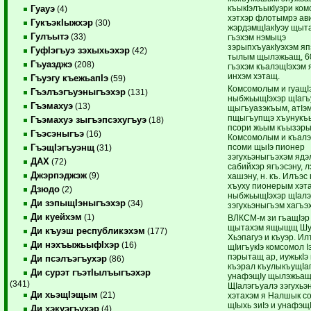
къыкIэлъыкIуэри ко
Гуауэ
(4)
хэтхэр флотымрэ ав
ГукъэкIыжхэр
(30)
жэрдэмщIакIуэу щыт
Гулъытэ
(33)
гъэхэм нэмыцэ
зэрыпхъуакIуэхэм яп
ГуфIэгъуэ зэхыхьэхэр
(42)
тылым щылэжьащ, 6
Гъуазджэ
(208)
гъэхэм къалэщIэхэм 
инхэм хэтащ.
Гъуэгу къежьапIэ
(59)
Комсомолым и гуащI
Гъэлъэгъуэныгъэхэр
(131)
ныбжьыщIэхэр щIагъ
Гъэмахуэ
(13)
щыгъуазэкъым, атIэ
пщыгъупщэ хъунукъ
Гъэмахуэ зыгъэпсэхугъуэ
(18)
псори жьым къызэры
Гъэсэныгъэ
(16)
Комсомолым и къалэ
псоми щыIэ пионер
ГъэщIэгъуэнщ
(31)
зэгухьэныгъэхэм ядэ
ДАХ
(72)
сабийхэр ягъэсэну, 
Джэрпэджэж
(9)
хашэну, н. къ. Илъэс
хъуху пионерым хэт
Дзюдо
(2)
ныбжьыщIэхэр щIалэ
Ди зэпыщIэныгъэхэр
(34)
зэгухьэныгъэм хагъэх
Ди куейхэм
(1)
ВЛКСМ-м зи гъащIэр
щытахэм ящыщщ Шу
Ди къуэш республикэхэм
(177)
Хьэпагуэ и къуэр. Ил
Ди нэхъыжьыфIхэр
(16)
щIигъукIэ комсомол I
пэрытащ ар, иужькIэ 
Ди псэлъэгъухэр
(86)
къэрал къулыкъущIа
Ди сурэт гъэтIылъыгъэхэр
унафэщIу щылэжьащ
(341)
ЩIалэгъуалэ зэгухьэ
Ди хьэщIэщым
(21)
хэтахэм я Налшык с
щIыхь зиIэ и унафэщ
Ди хэкуэгъухэр
(4)