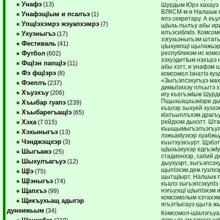
Унафэ
(13)
Шурдым Юрэ хахауэ
ВЛКСМ-м и Налшык 
УнафэщIым и псалъэ
(1)
япэ секретару. А къ
УпщIэхэмрэ жэуапхэмрэ
(7)
щIыхь пылъу абы ир
илъэсиблкIэ. Комсом
Ухуэныгъэ
(17)
зэгухьэныгъэм штаты
Фестиваль
(41)
цIыхуипщI щылажьэр
республикэм ис комс
Футбол
(602)
зэхуэдитIым нэхърэ
ФщIэн папщIэ
(11)
абы хэтт, и унафэм щ
Фэ фщIэрэ
(8)
комсомол IэнатIэ куэ
«Зыгъэпсэхугъуэ мах
Фэеплъ
(237)
димыIэххэу плъытэ х
Хъуэхъу
(206)
игу къегъэкIыж Шур
ПщыхьэщхьэкIэри ды
Хъыбар гуапэ
(239)
къалэр зыхуей хуэз
ХъыбарегъащIэ
(65)
кIэлъыплъхэм драгъ
рейдхэм дыхэтт. Шт
Хэха
(7 015)
къыщымыгъэлъэгъуа
Хэхыныгъэ
(13)
лэжьакIуэхэр хуабжь
Чэнджэщхэр
(3)
къытхуэхъурт. Щэбэт
щIыхьэхухэр едгъэкIу
Шыгъажэ
(25)
стадионхэр, сабий д
Шыхулъагъуэ
(12)
дыухуэрт, зыгъэпсэху
щыпIэхэм деж гуэлхэ
ЩIэ
(75)
щытщIырт. Налшык п
ЩIэныгъэ
(74)
къалэ зыгъэпсэхупIэ
нэгъуэщI щIыпIэхэм 
Щапхъэ
(99)
комсомолым хэтахэм
Щикъухьащ адыгэр
ягъэтIысауэ щыта жы
дунеижьым
(34)
Комсомол-щIалэгъуал
лэжьыгъэм зэрехъулI