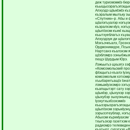
деж туризмэмкIэ бюр
къыщызэрагъэпэщын
Апхуэдэ щIыкIэкIэ к
къэралым мылъку з
«Спутник»-р. Абы и 
щIалэгъуалэр нэгъуэ
къэралхэм кIуэ, нэгъ
щIыпIэхэм къикI хьэщ
къытхуеблагъэ хъуа
Апхуэдэуи ди щIалэ
Мэхъэчкъалэ, Грознэ
Орджоникидзе, Псых
Нартсанэ къалэхэм 
щIэблэмрэ зэныбжьэг
пещэ Шурдым Юрэ.
Лэжьыгъэ щхьэпэ зэф
«Комсомольский про
фIэщыгъэ къалэ Iуэх
комсомолым хэтхэмр
хъыбарегъащIэ Iэнат
лэжьакIуэхэмрэ зэгъу
къапщытэрт сату зэ
щIыкIэр, цIыхухэр зэ
цIыхубэр зыхуэныкъ
IуэхутхьэбзэхэмкIэ
къызэрызрагъэпэщыр
щIыпIэхэм зэрыкIуэну
зэрызэтеублар, нэгъ
Абыхэм кърикIуахэм 
тхыгъэхэр газетхэм 
радиомрэ телевиден
къатырт, сурэтхэр «