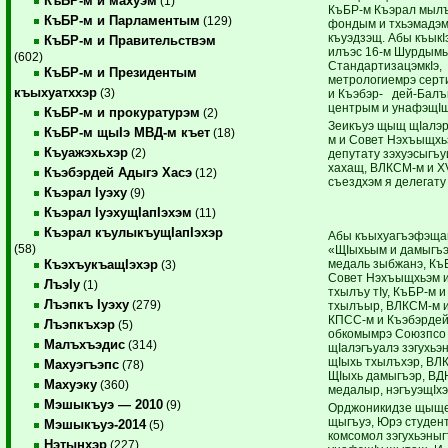
КъБР-м и махуэм
(1)
КъБР-м Къэрал мылъ
КъБР-м и Парламентым
(129)
фондым и тхьэмадэм
къуэдзэщ. Абы къыкI
КъБР-м и Правительствэм
илъэс 16-м Шурдым
(602)
СтандартизацэмкIэ,
КъБР-м и Президентым
метрологиемрэ серт
къыхуатххэр
(3)
и Къэбэр- дей-Балъ
центрым и унафэщIщ
КъБР-м и прокуратурэм
(2)
Зеикъуэ щыщ щIалэ
КъБР-м щыIэ МВД-м къет
(18)
м и Совет Нэхъыщхь
Къуажэхьхэр
(2)
депутату зэхуэсыгъуи
хахащ, ВЛКСМ-м и XVI
Къэбэрдей Адыгэ Хасэ
(12)
съездхэм я делегат
Къэрал Iуэху
(9)
Къэрал IуэхущIапIэхэм
(11)
Къэрал къулыкъущIапIэхэр
Абы къыхуагъэфэщ
(58)
«ЩIыхьым и дамыгъэ
медаль зыбжанэ, Къ
КъэхъукъащIэхэр
(3)
Совет Нэхъыщхьэм и
ЛъэIу
(1)
тхылъу тIу, КъБР-м и
Лъэпкъ Iуэху
(279)
тхылъыр, ВЛКСМ-м и
КПСС-м и Къэбэрде
Лъэпкъхэр
(5)
обкомымрэ Союзпсо
Малъхъэдис
(314)
щIалэгъуалэ зэгухьэ
щIыхь тхылъхэр, ВЛ
Махуэгъэпс
(78)
ЩIыхь дамыгъэр, ВД
Махуэку
(360)
медалыр, нэгъуэщIхэ
Мэшыкъуэ — 2010
(9)
Орджоникидзе щыщ
щыгъуэ, Юрэ студент
Мэшыкъуэ-2014
(5)
комсомол зэгухьэныг
Нэтынхэр
(227)