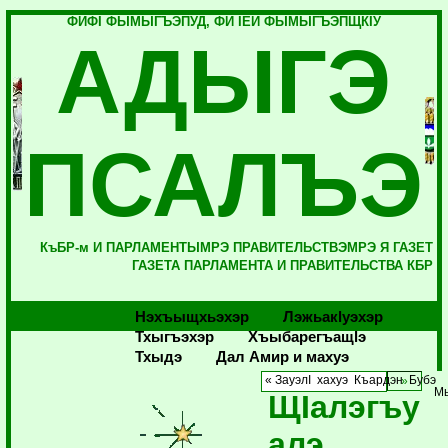
ФИФI ФЫМЫГЪЭПУД, ФИ IЕЙ ФЫМЫГЪЭПЩКIУ
АДЫГЭ
ПСАЛЪЭ
КъБР-м И ПАРЛАМЕНТЫМРЭ ПРАВИТЕЛЬСТВЭМРЭ Я ГАЗЕТ
ГАЗЕТА ПАРЛАМЕНТА И ПРАВИТЕЛЬСТВА КБР
Нэхъыщхьэхэр
Лэжьакlуэхэр
Тхыгъэхэр
Хъыбарегъащlэ
Тхыдэ
Дал Амир и махуэ
« ЗауэлI хахуэ Къардэн Бубэ
Мы
ЩIалэгъу
алэ