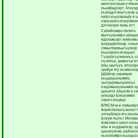
кинотеатрым и блы
къыфIадзэрт. Апхуэд
къэпщытэныгъэхэр щ
наIуэ къызэращIу я 
зэрызрагъэзэхуэжы
дэтхэнэри яужь итт.
Сабийхэмрэ балигъ
мыхъуахэмрэ щIэщы
ядэлажьэрт комсомо
IуэхущIапIэхэр, зэхьэ
зэмылIэужьыгъуэхэр
къызэрагъэпэщырт.
ГъэщIэгъуэнракъэ, с
лъэпкъи, дамыгъи я
абы щыгъуэ, апхуэдэ
хуейуи ягу къэкIыххэ
ЩIэблэр уэрамым
къыдэшынымкIэ,
зыпэщIэмыхуапхъэ
пэщIэмыхуэнымкIэ х
щхьэпэт абыхэм я з
апхуэдэ IуэхухэмкIэ
зэрагъэнщIыр.
ВЛКСМ-м и лэжьакIу
жэуаплыныгъэшхуэ п
зэтеублауэ ягъэхьэз
Iуэхум пылът Москва
комсомол школ нэхъ
абы и къудамэхэр, щ
щхьэхуэхэм, районх
къалэхэмрэ къыщыз