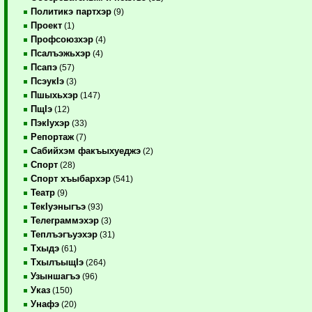
Политикэ партхэр
(9)
Проект
(1)
Профсоюзхэр
(4)
Псалъэжьхэр
(4)
Псапэ
(57)
ПсэукIэ
(3)
Пшыхьхэр
(147)
ПщIэ
(12)
ПэкIухэр
(33)
Репортаж
(7)
Сабийхэм факъыхуеджэ
(2)
Спорт
(28)
Спорт хъыбархэр
(541)
Театр
(9)
ТекIуэныгъэ
(93)
Телеграммэхэр
(3)
Теплъэгъуэхэр
(31)
Тхыдэ
(61)
ТхылъыщIэ
(264)
Узыншагъэ
(96)
Указ
(150)
Унафэ
(20)