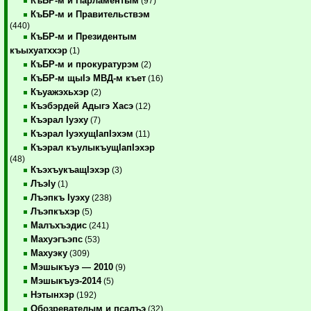
КъБР-м и Парламентым
(97)
КъБР-м и Правительствэм
(440)
КъБР-м и Президентым
къыхуатххэр
(1)
КъБР-м и прокуратурэм
(2)
КъБР-м щыIэ МВД-м къет
(16)
Къуажэхьхэр
(2)
Къэбэрдей Адыгэ Хасэ
(12)
Къэрал Iуэху
(7)
Къэрал IуэхущIапIэхэм
(11)
Къэрал къулыкъущIапIэхэр
(48)
КъэхъукъащIэхэр
(3)
ЛъэIу
(1)
Лъэпкъ Iуэху
(238)
Лъэпкъхэр
(5)
Малъхъэдис
(241)
Махуэгъэпс
(53)
Махуэку
(309)
Мэшыкъуэ — 2010
(9)
Мэшыкъуэ-2014
(5)
Нэтынхэр
(192)
Обозревателым и псалъэ
(32)