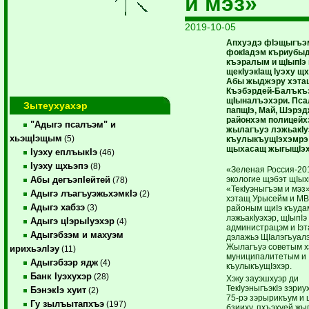
и мэз»
2019-10-05
Апхуэдэ фIэщыгъэм
фокIадэм къриубы
къэралым и щIыпIэ
щекIуэкIащ Iуэху щх
Абы жыджэру хэта
Къэбэрдей-Балъкъ
щIыналъэхэри. Пс
Зытеухуахэр
папщIэ, Май, Шэрэд
районхэм полицейх
"Адыгэ псалъэм" и
жылагъуэ лэжьакI
хьэщIэщым
(5)
къулыкъущIэхэмрэ
щыхасащ жыгыщIэх
Iуэху еплъыкIэ
(46)
Iуэху щхьэпэ
(8)
«Зеленая Россия-20
экологие щэбэт щIых
Абы дегъэпIейтей
(78)
«ТекIуэныгъэм и мэз»
Адыгэ лъагъуэжьхэмкIэ
(2)
хэтащ Урысейм и МВ
Адыгэ хабзэ
(3)
районым щиIэ къуда
лэжьакIуэхэр, щIыпIэ
Адыгэ цIэрыIуэхэр
(4)
администрацэм и Iэ
Адыгэбзэм и махуэм
дэлажьэ ЩIалэгъуалэ
Жылагъуэ советым х
ирихьэлIэу
(11)
муниципалитетым и
Адыгэбзэр ядж
(4)
къулыкъущIэхэр.
Банк Iуэхухэр
(28)
Хэку зауэшхуэр ди
ТекIуэныгъэкIэ зэриу
БэнэкIэ хуит
(2)
75-рэ зэрырикъум и 
Гу зылъытапхъэ
(197)
бзииху, пхъэхуей жы