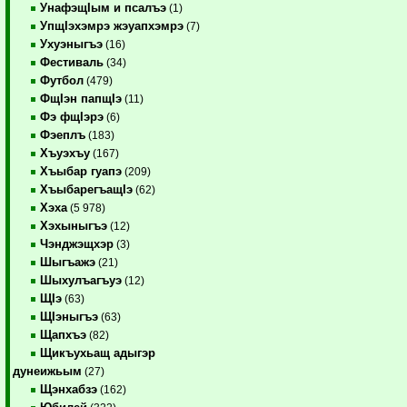
УнафэщIым и псалъэ
(1)
УпщIэхэмрэ жэуапхэмрэ
(7)
Ухуэныгъэ
(16)
Фестиваль
(34)
Футбол
(479)
ФщIэн папщIэ
(11)
Фэ фщIэрэ
(6)
Фэеплъ
(183)
Хъуэхъу
(167)
Хъыбар гуапэ
(209)
ХъыбарегъащIэ
(62)
Хэха
(5 978)
Хэхыныгъэ
(12)
Чэнджэщхэр
(3)
Шыгъажэ
(21)
Шыхулъагъуэ
(12)
ЩIэ
(63)
ЩIэныгъэ
(63)
Щапхъэ
(82)
Щикъухьащ адыгэр
дунеижьым
(27)
Щэнхабзэ
(162)