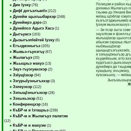
Полицэм и район къ
Дин Iуэху
(76)
дэлажьэ Жылагъуэ с
ДифI догъэлъапIэ
(212)
тхьэма-дэ Уянаев Ви
жиIащ щIэблэр хэкуп
Дунейм щыхъыбархэр
(248)
къэгъэтэджынымкIэ 
Дунеймрэ дэрэ
(2)
Iуэхум мыхьэнэшхуэ з
Дунейпсо Адыгэ Хасэ
(1)
— Зи псэр зыта сове
зауэлIхэм я фэеплъу
Дыгъуасэ
(163)
жыгыщIэхэр щыхэтсэк
ДызыгъэпIейтей Iуэху
(6)
абыхэм зэрахьа лIыг
Егъэджэныгъэ
(205)
ныбжьыщIэхэр
щыщыдгъэгъуазэкIэ, 
Жыжьэ-гъунэгъу
(67)
я зэпыщIэныгъэр дг
Жылагъуэ
(20)
къудейкъым, атIэ ах
худогъасэ дыкъэзыу
Жьыщхьэ махуэ
(13)
дунеймрэ ди тхыдэм
Зауэ гъуэгуанэхэр
(2)
хуащIыну, яхъумэну,
хуэсакъыну, — жиIащ
ЗэIущIэхэр
(94)
Зыгъэхьэзыр
ЗэгурыIуэныгъэхэр
(3)
Жан
Зэпеуэхэр
(112)
ЗэпыщIэныгъэхэр
(28)
Зэхыхьэхэр
(51)
Конференцхэр
(16)
КъБР-м и Iэтащхьэ
(239)
КъБР-м и Жылагъуэ палатэм
(12)
КъБР-м и махуэм
(1)