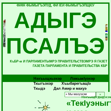
ФИФI ФЫМЫГЪЭПУД, ФИ IЕЙ ФЫМЫГЪЭПЩКIУ
АДЫГЭ
ПСАЛЪЭ
КъБР-м И ПАРЛАМЕНТЫМРЭ ПРАВИТЕЛЬСТВЭМРЭ Я ГАЗЕТ
ГАЗЕТА ПАРЛАМЕНТА И ПРАВИТЕЛЬСТВА КБР
Нэхъыщхьэхэр
Лэжьакlуэхэр
Тхыгъэхэр
Хъыбарегъащlэ
Тхыдэ
Дал Амир и махуэ
« Мы махуэхэм
НэхъыщIэ дыдэхэм
«ТекIуэны