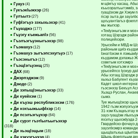
м щIигъу хасащ. Абы
Гуауэ
(4)
къызэралъытэмкIэ, з
ГукъэкIыжхэр
(26)
гуащIэхэм ди Хэкум п
Гулъытэ
(27)
псэр зыта ди зауэлIх
щхъуантIагъэ фэепл
ГуфIэгъуэ зэхыхьэхэр
(41)
мы жыгхэр.
Гъуазджэ
(177)
«ТекIуэныгъэм и мэз»
Гъуэгу къежьапIэ
(56)
хэтащ Шэрэдж райо
полицейхэри.
Гъэлъэгъуэныгъэхэр
(98)
Урысейм и МВД-м Ш
Гъэмахуэ
(12)
районым щиIэ къуда
Гъэмахуэ зыгъэпсэхугъуэ
(17)
IэнатIэхэм я лэжьакI
къудамэм дэлажьэ Ж
Гъэсэныгъэ
(12)
советым хэтхэмрэ
ГъэщIэгъуэнщ
(25)
«ТекIуэныгъэм и мэз
урысейпсо Iуэхур да
ДАХ
(68)
Абы хэтащ Шэрэдж 
Джэрпэджэж
(9)
хыхьэ Бабугент къуа
Кадет школ-интерна
Дзюдо
(2)
гъэсэнхэу Бекъул Ас
Ди зэпыщIэныгъэхэр
(33)
Хьэщэ Руслан, Анае
Ди куейхэм
(1)
сымэ.
Туе жыгыщIэхэр щы
Ди къуэш республикэхэм
(176)
1942 гъэм жэпуэгъуэ
Ди нэхъыжьыфIхэр
(14)
31-хэм Къэщкъэтау 
Ди псэлъэгъухэр
(64)
зауэ гуащIэм лIыхъу
яхэлъу щыхэкIуэда 2
Ди сурэт гъэтIылъыгъэхэр
Гвардейскэ фочауэ д
(318)
зауэлIхэмрэ команд
Ди хьэщIэщым
(18)
щыщIалъхьа щIыпIэм
ЩIыхь фэеплъым де
Ди хэкуэгъухэр
(4)