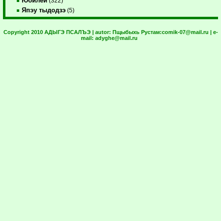
Юбилей
(322)
Япэу тыдодзэ
(5)
Copyright 2010 АДЫГЭ ПСАЛЪЭ | autor:
Пщыбыхь Рустам:
comik-07@mail.ru
| e-
mail:
adyghe@mail.ru