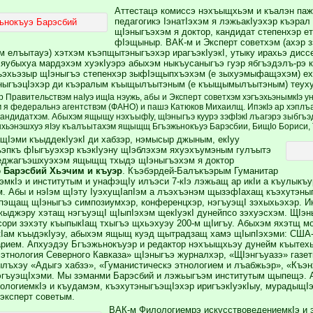
Аттестацэ комиссэ нэхъыщхьэм и къалэн паж
педагогикэ IэнатIэхэм я лэжьакIуэхэр къэра
ьнокъуэ Барэсбий
щIэныгъэхэм я доктор, кандидат степенхэр е
фIэщыныр. ВАК-м и Эксперт советхэм (ахэр
м елъытауэ) хэтхэм къэпщытэныгъэхэр ирагъэкIуэкI, утыку ирахьэ диссе
и яубыхуа мардэхэм хуэкIуэрэ абыхэм ныкъусаныгъэ гуэр ябгъэдэлъ-рэ 
ъэхьэзыр щIэныгъэ степенхэр зыфIэщыпхъэхэм (е зыхуэмыфащэхэм) ех
ныгъэцIэхэр ди къэралым къыщылъытэным (е къыщымылъытэным) теуху
 Правительствэм наIуэ ищIа нэужь, абы и Эксперт советхэм хэгъэхьэнымкIэ у
м я федеральнэ агентствэм (ФАНО) и пашэ Катюков Михаилщ. ИпэкIэ ар хэпл
андидатхэм. Абыхэм ящыщу нэхъыфIу, щIэныгъэ куурэ зэфIэкI лъагэрэ зыбгъэ
хьэнэшхуэ яIэу къалъытахэм ящыщщ Бгъэжьнокъуэ Барэсбии, БищIо Бориси,
щIэми къыддекIуэкI ди хабзэр, нэмысыр джыным, екIуу
ъэпкъ фIыгъуэхэр къэкIуэну щIэблэхэм яхуэхъумэным гулъытэ
 еджагъэшхуэхэм ящыщщ тхыдэ щIэныгъэхэм я доктор
 Барэсбий Хьэчим и къуэр
. Къэбэрдей-Балъкъэрым Гуманитар
эмкIэ и институтым и унафэщIу илъэси 7-кIэ лэжьащ ар икIи а къулыкъ
. Абы и нэIэм щIэту IуэхущIапIэм а лъэхъэнэм щызэфIахащ къэхутэныг
эщащ щIэныгъэ симпозиумхэр, конференцхэр, нэгъуэщI зэхыхьэхэр. И
жыджэру хэтащ нэгъуэщI щIыпIэхэм щекIуэкI дунейпсо зэхуэсхэм. ЩIэны
ори зэхэту къыпыкIащ тхыгъэ щхьэхуэу 200-м щIигъу. Абыхэм яхэтщ м
ам къыдэкIуэу, абыхэм ящыщ куэд щытрадзащ хамэ щIыпIэхэми: США-
рием. Апхуэдэу Бгъэжьнокъуэр и редактор нэхъыщхьэу дунейм къытех
 этнология Северного Кавказа» щIэныгъэ журналхэр, «ЩIэнгъуазэ» газе
ылъхэу «Адыгэ хабзэ», «Гуманистическэ этнологием и лъабжьэр», «Къэ
нэгъуэщIхэми. Мы зэманми Барэсбий и лэжьыгъэм институтым щыпещэ. 
ологиемкIэ и къудамэм, къэхутэныгъэщIэхэр иригъэкIуэкIыу, мурадыщI
 эксперт советым.
ВАК-м Филологиемрэ искусствоведениемкIэ и 