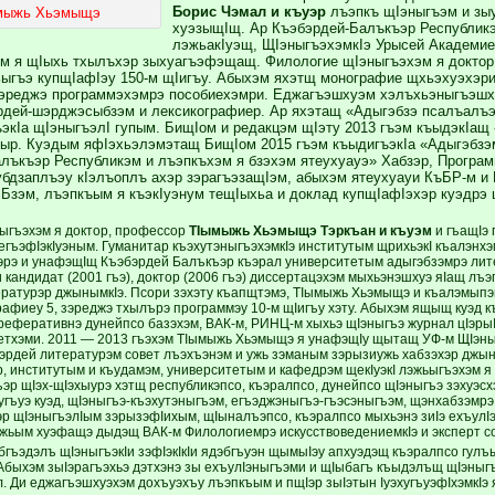
Борис Чэмал и къуэр
лъэпкъ щIэныгъэм и зы
мыжь Хьэмыщэ
хуэзыщIщ. Ар Къэбэрдей-Балъкъэр Республикэ
лэжьакIуэщ, ЩIэныгъэхэмкIэ Урысей Академи
м я щIыхь тхылъхэр зыхуагъэфэщащ. Филологие щIэныгъэхэм я докто
ыгъэ купщIафIэу 150-м щIигъу. Абыхэм яхэтщ монографие щхьэхуэхэри
зэреджэ программэхэмрэ пособиехэмри. Еджагъэшхуэм хэлъхьэныгъэшх
ей-шэрджэсыбзэм и лексикографиер. Ар яхэтащ «Адыгэбзэ псалъалъэр
ъэкIа щIэныгъэлI гупым. БищIом и редакцэм щIэту 2013 гъэм къыдэкIащ
ыр. Куэдым яфIэхьэлэмэтащ БищIом 2015 гъэм къыдигъэкIа «Адыгэбзэм
лъкъэр Республикэм и лъэпкъхэм я бзэхэм ятеухуауэ» Хабзэр, Програ
убдзаплъэу кIэлъоплъ ахэр зэрагъэзащIэм, абыхэм ятеухуауи КъБР-м и
Бзэм, лъэпкъым я къэкIуэнум тещIыхьа и доклад купщIафIэхэр куэдрэ 
ыгъэхэм я доктор, профессор
ТIымыжь Хьэмыщэ Тэркъан и къуэм
и гъащIэ
егъэфIэкIуэным. Гуманитар къэхутэныгъэхэмкIэ институтым щрихьэкI къалэнхэ
рэ и унафэщIщ Къэбэрдей Балъкъэр къэрал университетым адыгэбзэмрэ лите
кандидат (2001 гъэ), доктор (2006 гъэ) диссертацэхэм мыхьэнэшхуэ яIащ лъэ
ературэр джынымкIэ. Псори зэхэту къапщтэмэ, ТIымыжь Хьэмыщэ и къалэмыпэ
рафиеу 5, зэреджэ тхылърэ программэу 10-м щIигъу хэту. Абыхэм ящыщ куэд к
реферативнэ дунейпсо базэхэм, ВАК-м, РИНЦ-м хыхьэ щIэныгъэ журнал цIэрыI
етхэми. 2011 — 2013 гъэхэм ТIымыжь Хьэмыщэ я унафэщIу щытащ УФ-м ЩIэны
эрдей литературэм совет лъэхъэнэм и ужь зэманым зэрызиужь хабзэхэр джын
р, институтым и къудамэм, университетым и кафедрэм щекIуэкI лэжьыгъэхэм я к
эр щIэх-щIэхыурэ хэтщ республикэпсо, къэралпсо, дунейпсо щIэныгъэ зэхуэс
угъуэ куэд, щIэныгъэ-къэхутэныгъэм, егъэджэныгъэ-гъэсэныгъэм, щэнхабзэмрэ
р щIэныгъэлIым зэрызэфIихым, щIыналъэпсо, къэралпсо мыхьэнэ зиIэ ехъулIэ
жьым хуэфащэ дыдэщ ВАК-м Филологиемрэ искусствоведениемкIэ и эксперт с
бгъэдэлъ щIэныгъэкIи зэфIэкIкIи ядэбгъуэн щымыIэу апхуэдэщ къэралпсо гулъ
Абыхэм зыIэрагъэхьэ дэтхэнэ зы ехъулIэныгъэми и щIыбагъ къыдэлъщ щIэныгъэ
. Ди еджагъэшхуэхэм дохъуэхъу лъэпкъым и пщIэр зыIэтын IуэхугъуэфIхэмкIэ я