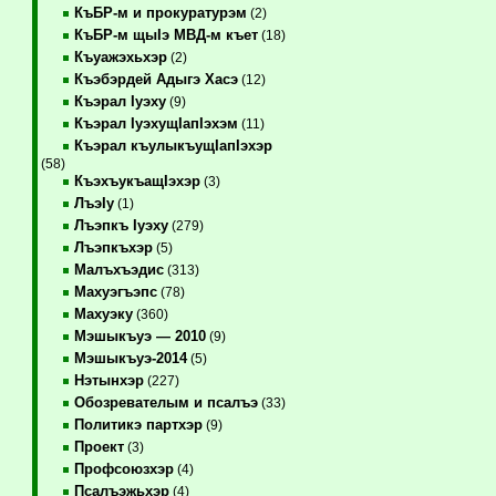
КъБР-м и прокуратурэм
(2)
КъБР-м щыIэ МВД-м къет
(18)
Къуажэхьхэр
(2)
Къэбэрдей Адыгэ Хасэ
(12)
Къэрал Iуэху
(9)
Къэрал IуэхущIапIэхэм
(11)
Къэрал къулыкъущIапIэхэр
(58)
КъэхъукъащIэхэр
(3)
ЛъэIу
(1)
Лъэпкъ Iуэху
(279)
Лъэпкъхэр
(5)
Малъхъэдис
(313)
Махуэгъэпс
(78)
Махуэку
(360)
Мэшыкъуэ — 2010
(9)
Мэшыкъуэ-2014
(5)
Нэтынхэр
(227)
Обозревателым и псалъэ
(33)
Политикэ партхэр
(9)
Проект
(3)
Профсоюзхэр
(4)
Псалъэжьхэр
(4)