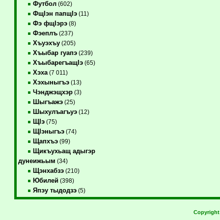
Футбол
(602)
ФщIэн папщIэ
(11)
Фэ фщIэрэ
(8)
Фэеплъ
(237)
Хъуэхъу
(205)
Хъыбар гуапэ
(239)
ХъыбарегъащIэ
(65)
Хэха
(7 011)
Хэхыныгъэ
(13)
Чэнджэщхэр
(3)
Шыгъажэ
(25)
Шыхулъагъуэ
(12)
ЩIэ
(75)
ЩIэныгъэ
(74)
Щапхъэ
(99)
Щикъухьащ адыгэр
дунеижьым
(34)
Щэнхабзэ
(210)
Юбилей
(398)
Япэу тыдодзэ
(5)
Copyrigh