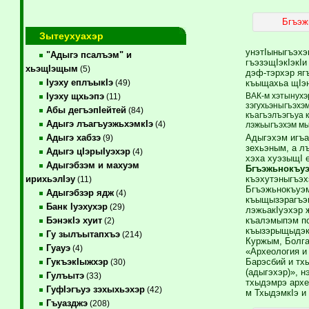
Бгъэж
Зытеухуахэр
унэтIыныгъэхэ
"Адыгэ псалъэм" и
гъэзэщIэкIэкI
хьэщIэщым
(5)
дэф-тэрхэр яг
Iуэху еплъыкIэ
къыщахьа щIэ
(49)
ВАК-м хэтынухэр
Iуэху щхьэпэ
(11)
зэгухьэныгъэхэ
Абы дегъэпIейтей
(84)
къагъэлъэгъуа к
Адыгэ лъагъуэжьхэмкIэ
(4)
лэжьыгъэхэм мы
Адыгэхэм игъа
Адыгэ хабзэ
(9)
зехьэным, а л
Адыгэ цIэрыIуэхэр
(4)
хэха хуэзыщI
Адыгэбзэм и махуэм
Бгъэжьнокъуэ
къэхутэныгъэх
ирихьэлIэу
(11)
Бгъэжьнокъуэм
Адыгэбзэр ядж
(4)
къыщызэрагъэп
Банк Iуэхухэр
(29)
лэжьакIуэхэр 
къалэмыпэм пс
БэнэкIэ хуит
(2)
къызэрыщыдэкI
Гу зылъытапхъэ
(214)
Куржым, Болга
Гуауэ
(4)
«Археология и
Барэсбий и тх
ГукъэкIыжхэр
(30)
(адыгэхэр)», 
Гулъытэ
(33)
тхыдэмрэ архе
ГуфIэгъуэ зэхыхьэхэр
(42)
м ТхыдэмкIэ и
Гъуазджэ
(208)