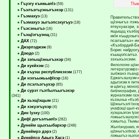
ТIы
Гъуэгу къежьапIэ
(59)
Гъэлъэгъуэныгъэхэр
(131)
Гъэмахуэ
(13)
Правительствэ
щIэныгъэ лэжь
Гъэмахуэ зыгъэпсэхугъуэ
(18)
ятеухуахэри, 
Гъэсэныгъэ
(16)
ящыщщ къэбэрд
ГъэщIэгъуэнщ
(31)
икIи къыдэзыг
псалъалъэ» ин
ДАХ
(72)
«Къэбэрдей-Ба
Джэрпэджэж
(9)
Борис набдзэг
Дзюдо
(2)
къыщопсалъэ. 
зэхыхьэхэми.
Ди зэпыщIэныгъэхэр
(34)
Филологие щIэн
Ди куейхэм
(1)
литературэмрэ 
Ди къуэш республикэхэм
(177)
зыбжанэ лъандэ
Еджагъэшхуэм и 
Ди нэхъыжьыфIхэр
(16)
адыгэхэм я лит
Ди псэлъэгъухэр
(85)
м щIигъу, моног
Ди сурэт гъэтIылъыгъэхэр
библиографие, 
журналхэми газ
(341)
къэзыхьа «Къэб
Ди хьэщIэщым
(21)
ЩIэныгъэлI Iэзэ
Ди хэкуэгъухэр
(4)
унафэщI щып-къ
хуэщхьэпэн Iуэх
Дин Iуэху
(100)
лэжьыгъэшхуэхэ
ДифI догъэлъапIэ
(282)
хэмылъу, ТIымы
Дунейм щыхъыбархэр
(248)
ЖыпIэнурамэ, я
щIэныгъэлIхэр. 
Дунеймрэ дэрэ
(2)
лэжьыгъэ хьэлэл
Дунейпсо Адыгэ Хасэ
(1)