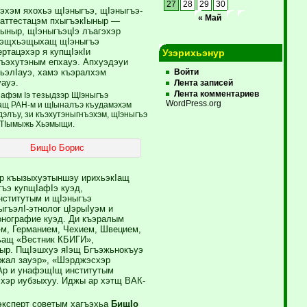
27
28
29
30
эхэм яхохьэ щIэныгъэ, щIэныгъэ-
« Май
л аттестацэм пхыгъэкIыныр —
тыныр, щIэныгъэцIэ лъагэхэр
 зэщхьэщыхащ щIэныгъэ
ртацэхэр я купщIэкIи
Узэрихьэнур
къэхутэным епхауэ. Апхуэдэуи
ьэлIауэ, хамэ къэралхэм
Войти
ауэ.
Лента записей
Лента комментариев
нафэм Iэ тезыдзэр ЩIэныгъэ
WordPress.org
ъащ РАН-м и щIыналъэ къудамэхэм
дэлъу, зи къэхутэныгнъэхэм, щIэныгъэ
 ТIымыжь Хьэмыщи.
БищIо Борис
ур къызыхуэтыншэу ирихьэкIащ
ъэ купщIафIэ куэд,
нститутым и щIэныгъэ
гъэлI-этнолог цIэрыIуэм и
онографие куэд. Ди къэралым
м, Германием, Чехием, Швецием,
ьащ «Вестник КБИГИ»,
тыр. ПщIэшхуэ яIэщ Бгъэжьнокъуэ
нжал зауэр», «Шэрджэсхэр
Ар и унафэщIщ институтым
эхэр иубзыхуу. Иджы ар хэтщ ВАК-
эксперт советым хагъэхьа
БищIо