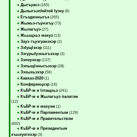
Дыгъуасэ
(165)
ДызыгъэпIейтей Iуэху
(6)
Егъэджэныгъэ
(265)
Жыжьэ-гъунэгъу
(73)
Жылагъуэ
(27)
Жьыщхьэ махуэ
(13)
Зауэ гъуэгуанэхэр
(2)
ЗэIущIэхэр
(111)
ЗэгурыIуэныгъэхэр
(3)
Зэпеуэхэр
(137)
ЗэпыщIэныгъэхэр
(28)
Зэхыхьэхэр
(56)
Кавказ-2020
(1)
Конференцхэр
(16)
КъБР-м и Iэтащхьэ
(241)
КъБР-м и Жылагъуэ палатэм
(12)
КъБР-м и махуэм
(1)
КъБР-м и Парламентым
(129)
КъБР-м и Правительствэм
(602)
КъБР-м и Президентым
къыхуатххэр
(3)