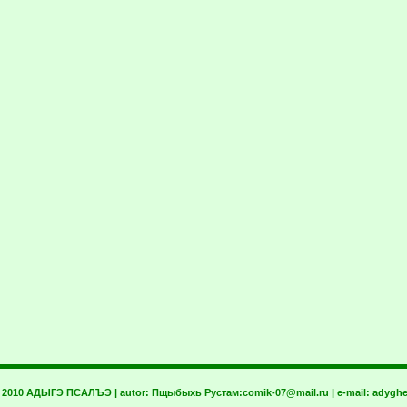
t 2010 АДЫГЭ ПСАЛЪЭ | autor:
Пщыбыхь Рустам:
comik-07@mail.ru
| e-mail:
adyghe