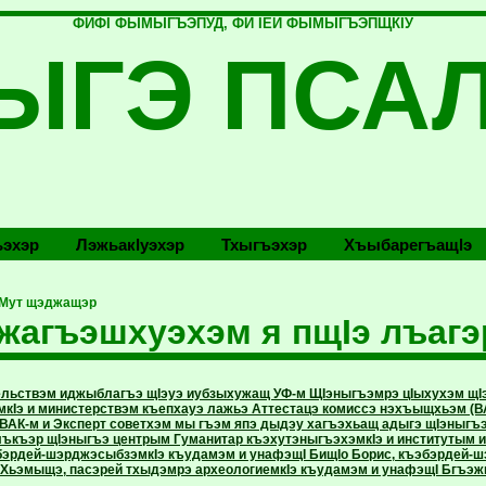
ФИФI ФЫМЫГЪЭПУД, ФИ IЕЙ ФЫМЫГЪЭПЩКIУ
ЫГЭ ПСА
эхэр
Лэжьакlуэхэр
Тхыгъэхэр
Хъыбарегъащlэ
-Мут щэджащэр
жагъэшхуэхэм я пщIэ лъагэ
ельствэм иджыблагъэ щIэуэ иубзыхужащ УФ-м ЩIэныгъэмрэ цIыхухэм щ
кIэ и министерствэм къепхауэ лажьэ Аттестацэ комиссэ нэхъыщхьэм (ВАК
ВАК-м и Эксперт советхэм мы гъэм япэ дыдэу хагъэхьащ адыгэ щIэныгъэ
ъкъэр щIэныгъэ центрым Гуманитар къэхутэныгъэхэмкIэ и институтым и 
бэрдей-шэрджэсыбзэмкIэ къудамэм и унафэщI БищIо Борис, къэбэрдей-ш
Хьэмыщэ, пасэрей тхыдэмрэ археологиемкIэ къудамэм и унафэщI Бгъэж