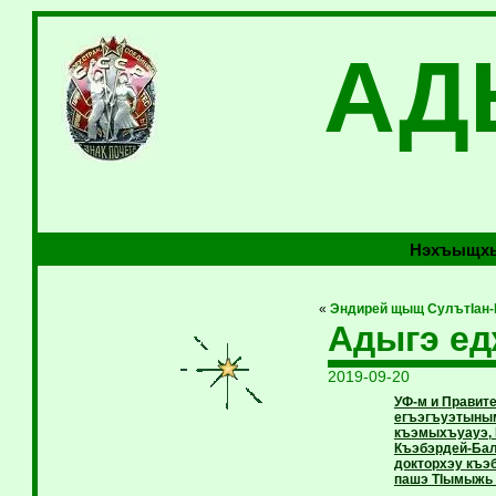
АД
Нэхъыщхь
«
Эндирей щыщ СулътIан
Адыгэ ед
2019-09-20
УФ-м и Правит
егъэгъуэтыным
къэмыхъуауэ, 
Къэбэрдей-Бал
докторхэу къэ
пашэ ТIымыжь 