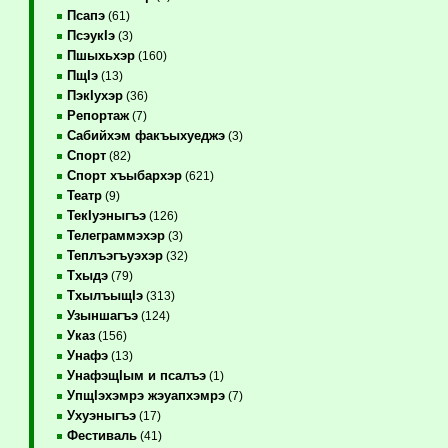
Псапэ
(61)
ПсэукIэ
(3)
Пшыхьхэр
(160)
ПщIэ
(13)
ПэкIухэр
(36)
Репортаж
(7)
Сабийхэм факъыхуеджэ
(3)
Спорт
(82)
Спорт хъыбархэр
(621)
Театр
(9)
ТекIуэныгъэ
(126)
Телеграммэхэр
(3)
Теплъэгъуэхэр
(32)
Тхыдэ
(79)
ТхылъыщIэ
(313)
Узыншагъэ
(124)
Указ
(156)
Унафэ
(13)
УнафэщIым и псалъэ
(1)
УпщIэхэмрэ жэуапхэмрэ
(7)
Ухуэныгъэ
(17)
Фестиваль
(41)