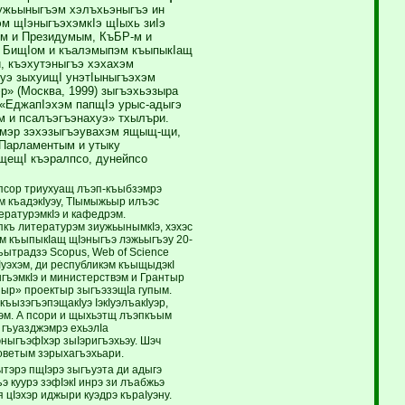
ужьыныгъэм хэлъхьэныгъэ ин
м щIэныгъэхэмкIэ щIыхь зиIэ
ем и Президумым, КъБР-м и
р БищIом и къалэмыпэм къыпыкIащ
, къэхутэныгъэ хэхахэм
уэ зыхуищI унэтIыныгъэхэм
» (Москва, 1999) зыгъэхьэзыра
 «ЕджапIэхэм папщIэ урыс-адыгэ
 и псалъэгъэнахуэ» тхылъри.
ммэр зэхэзыгъэувахэм ящыщ-щи,
 Парламентым и утыку
щещI къэралпсо, дунейпсо
 псор триухуащ лъэп-къыбзэмрэ
м къадэкIуэу, ТIымыжьыр илъэс
ратурэмкIэ и кафедрэм.
пкъ литературэм зиужьынымкIэ, хэхэс
м къыпыкIащ щIэныгъэ лэжьыгъэу 20-
ъытрадзэ Scopus, Web of Science
уэхэм, ди республикэм къыщыдэкI
гъэмкIэ и министерствэм и Грантыр
ыр» проектыр зыгъэзэщIа гупым.
ъызэгъэпэщакIуэ IэкIуэлъакIуэр,
хэм. А псори и щыхьэтщ лъэпкъым
 гъуазджэмрэ ехьэлIа
ныгъэфIхэр зыIэригъэхьэу. Шэч
оветым зэрыхагъэхьари.
ытэрэ пщIэрэ зыгъуэта ди адыгэ
 куурэ зэфIэкI инрэ зи лъабжьэ
 цIэхэр иджыри куэдрэ къраIуэну.