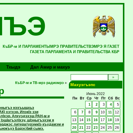
ЛЪЭ
КъБР-м И ПАРЛАМЕНТЫМРЭ ПРАВИТЕЛЬСТВЭМРЭ Я ГАЗЕТ
ГАЗЕТА ПАРЛАМЕНТА И ПРАВИТЕЛЬСТВА КБР
Тхыдэ
Дал Амир и махуэ
КъБР-м и ТВ-мрэ радиомрэ
»
Махуэгъэпс
р
Июнь 2022
Пн
Вт
Ср
Чт
Пт
Сб
Вс
1
2
3
4
5
Iэныгъэ нэхъыщхьэ
) хэтхэр. ИпэкIэ зэи
6
7
8
9
10
11
12
лIхэр. Апхуэдэхэщ РАН-м и
IэщIагъэлIхэу, щIэныгъэхэм я
13
14
15
16
17
18
19
эрджэс литературэмкIэ къудамэм и
20
21
22
23
24
25
26
ьнокъуэ Барэсбий сымэ.