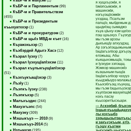
КъБР-м и махуэм
(1)
я хущхъуэкIи, я
КъБР-м и Парламентым
(99)
IэмэпсымэкIи, я
машинэкIи,
КъБР-м и Правительствэм
нэгъуэщIхэмкIи
(455)
узэдащ. Псалъэм
КъБР-м и Президентым
папщIэ, мыбдежым д
щыдиIэщ сымаджэ
къыхуатххэр
(1)
хъуа цIыху-хэм щеIэз
КъБР-м и прокуратурэм
(2)
пэш щхьэхуэ. Гъуэгу
КъБР-м щыIэ МВД-м къет
(16)
мы гъэм арэзы
дыкъищIу апхуэдэщ.
Къуажэхьхэр
(2)
Ар зэгъэпэщыжыны
Къэбэрдей Адыгэ Хасэ
(12)
IэщIагъэлIхэр дэгъуэ
елэжьащ. Абы
Къэрал Iуэху
(7)
къищынэмыщIа, ток
Къэрал IуэхущIапIэхэм
(11)
и Iуэхури зэпэщщ.
Жэмхэр машинэкIэ
Къэрал къулыкъущIапIэхэр
къэшыным пыщIа
(51)
IэщIагъэлIхэр чэзууэ
КъэхъукъащIэхэр
(3)
къыдэкIыурэ мэлажьэ
ЛъэIу
(1)
Къыхэбгъэщ хъунущ,
мы гъэм Iэщыхъуэхэ
Лъэпкъ Iуэху
(238)
хъупIэхэм махуипщIк
Лъэпкъхэр
(5)
нэхъ пасэу
къызэритIысхьари.
Малъхъэдис
(244)
— Аскэрбий, бгыхэ
Махуэгъэпс
(54)
Iэщыр къыщIыдаху
Махуэку
(309)
лы нэхъыбэ
зэрыщызытралъхь
Мэшыкъуэ — 2010
(9)
и закъуэкъым, атIэ,
Мэшыкъуэ-2014
(5)
гъэшу къатми
Нэтынхэр
(195)
зыгуэркIэ щыгугъы