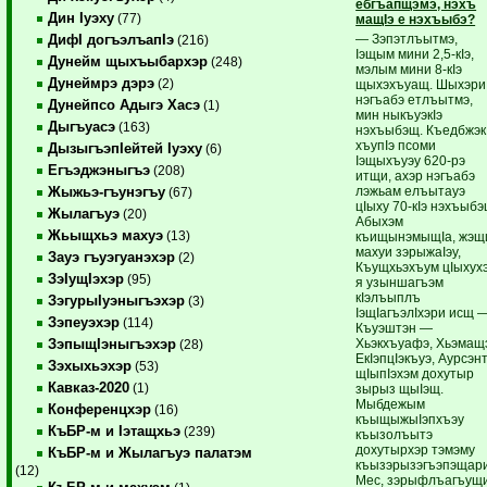
ебгъапщэмэ, нэхъ
Дин Iуэху
(77)
мащIэ е нэхъыбэ?
— Зэпэтлъытмэ,
ДифI догъэлъапIэ
(216)
Iэщым мини 2,5-кIэ,
Дунейм щыхъыбархэр
(248)
мэлым мини 8-кIэ
Дунеймрэ дэрэ
(2)
щыхэхъуащ. Шыхэри
нэгъабэ етлъытмэ,
Дунейпсо Адыгэ Хасэ
(1)
мин ныкъуэкIэ
Дыгъуасэ
(163)
нэхъыбэщ. Къедбжэк
хъупIэ псоми
ДызыгъэпIейтей Iуэху
(6)
Iэщыхъуэу 620-рэ
Егъэджэныгъэ
(208)
итщи, ахэр нэгъабэ
лэжьам елъытауэ
Жыжьэ-гъунэгъу
(67)
цIыху 70-кIэ нэхъыбэ
Жылагъуэ
(20)
Абыхэм
Жьыщхьэ махуэ
(13)
къищынэмыщIа, жэщ
махуи зэрыжаIэу,
Зауэ гъуэгуанэхэр
(2)
Къущхьэхъум цIыхух
ЗэIущIэхэр
(95)
я узыншагъэм
кIэлъыплъ
ЗэгурыIуэныгъэхэр
(3)
IэщIагъэлIхэри исщ 
Зэпеуэхэр
(114)
Къуэштэн —
Хьэкхъуафэ, Хьэмащ
ЗэпыщIэныгъэхэр
(28)
ЕкIэпцIэкъуэ, Аурсэн
Зэхыхьэхэр
(53)
щIыпIэхэм дохутыр
Кавказ-2020
(1)
зырыз щыIэщ.
Мыбдежым
Конференцхэр
(16)
къыщыжыIэпхъэу
КъБР-м и Iэтащхьэ
(239)
къызолъытэ
дохутырхэр тэмэму
КъБР-м и Жылагъуэ палатэм
къызэрызэгъэпэщари
(12)
Мес, зэрыфлъагъущи