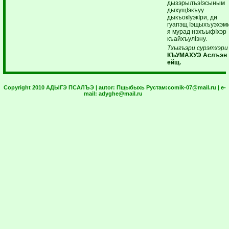
дызэрылъэIэсыным
дыхущIэкъуу
дыкъокIуэкIри, ди
гуапэщ Iэщыхъуэхэм
я мурад нэхъыфIхэр
къайхъулIэну.
Тхыгъэри сурэтхэр
КЪУМАХУЭ Аслъэн
ейщ.
Copyright 2010 АДЫГЭ ПСАЛЪЭ | autor:
Пщыбыхь Рустам:
comik-07@mail.ru
| e-
mail:
adyghe@mail.ru