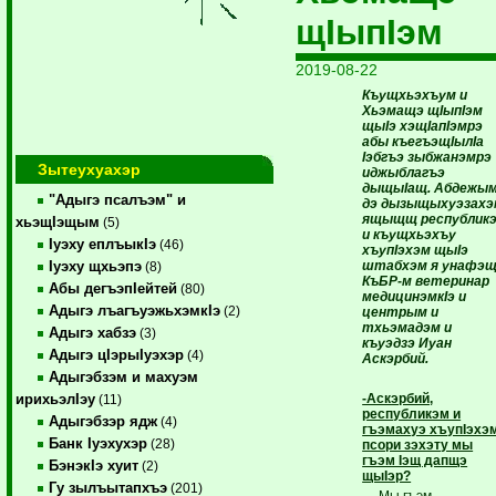
щIыпIэм
2019-08-22
Къущхьэхъум и
Хьэмащэ щIыпIэм
щыIэ хэщIапIэмрэ
абы къегъэщIылIа
Iэбгъэ зыбжанэмрэ
Зытеухуахэр
иджыблагъэ
дыщыIащ. Абдежы
"Адыгэ псалъэм" и
дэ дызыщыхуэзахэ
ящыщщ республик
хьэщIэщым
(5)
и къущхьэхъу
Iуэху еплъыкIэ
(46)
хъупIэхэм щыIэ
штабхэм я унафэщ
Iуэху щхьэпэ
(8)
КъБР-м ветеринар
Абы дегъэпIейтей
(80)
медицинэмкIэ и
Адыгэ лъагъуэжьхэмкIэ
(2)
центрым и
тхьэмадэм и
Адыгэ хабзэ
(3)
къуэдзэ Иуан
Адыгэ цIэрыIуэхэр
(4)
Аскэрбий.
Адыгэбзэм и махуэм
-Аскэрбий,
ирихьэлIэу
(11)
республикэм и
Адыгэбзэр ядж
(4)
гъэмахуэ хъупIэхэ
Банк Iуэхухэр
(28)
псори зэхэту мы
гъэм Iэщ дапщэ
БэнэкIэ хуит
(2)
щыIэр?
Гу зылъытапхъэ
(201)
— Мы гъэм