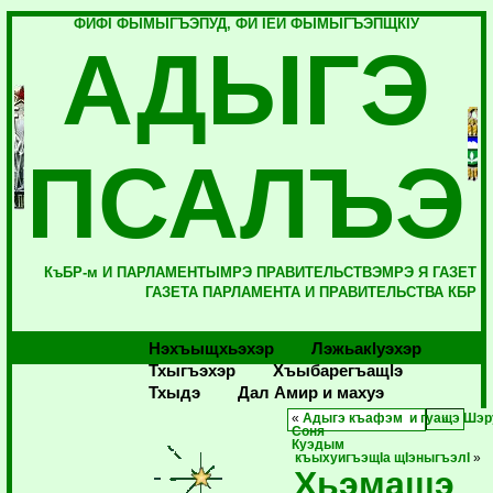
ФИФI ФЫМЫГЪЭПУД, ФИ IЕЙ ФЫМЫГЪЭПЩКIУ
АДЫГЭ
ПСАЛЪЭ
КъБР-м И ПАРЛАМЕНТЫМРЭ ПРАВИТЕЛЬСТВЭМРЭ Я ГАЗЕТ
ГАЗЕТА ПАРЛАМЕНТА И ПРАВИТЕЛЬСТВА КБР
Нэхъыщхьэхэр
Лэжьакlуэхэр
Тхыгъэхэр
Хъыбарегъащlэ
Тхыдэ
Дал Амир и махуэ
«
Адыгэ къафэм и гуащэ Шэ
Соня
Куэдым
къыхуигъэщIа щIэныгъэлI
»
Хьэмащэ