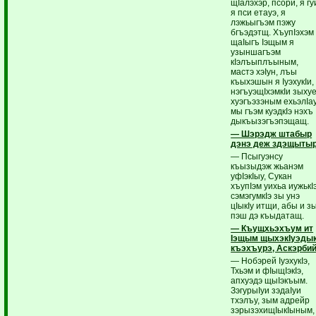
щIалэхэр, псори, я гу
я пси етауэ, я
лэжьыгъэм пэжу
бгъэдэтщ. ХъупIэхэм
щаIыгъ Iэщым я
узыншагъэм
кIэлъыплъыным,
мастэ хэIун, лъы
къыхэшын я IуэхукIи,
нэгъуэщIхэмкIи зыху
хуэгъэзэным ехьэлIа
мы гъэм куэдкIэ нэхъ
дыкъызэгъэпэщащ.
— Шэрэдж штабыр
дэнэ деж здэщыты
— Псыгуэнсу
къызыдэж жьанэм
уфIэкIыу, Сукан
хъупIэм уихьа иужькIэ
сэмэгумкIэ зы унэ
цIыкIу итщи, абы и з
пэш дэ къыдатащ.
— Къущхьэхъум ит
Iэщым щыхэкIуэдык
къэхъурэ, Аскэрби
— Нобэрей IуэхукIэ,
Тхьэм и фIыщIэкIэ,
апхуэдэ щыIэкъым.
ЗэгурыIуи зэдаIуи
тхэлъу, зым адрейр
зэрызэхищIыкIыным,