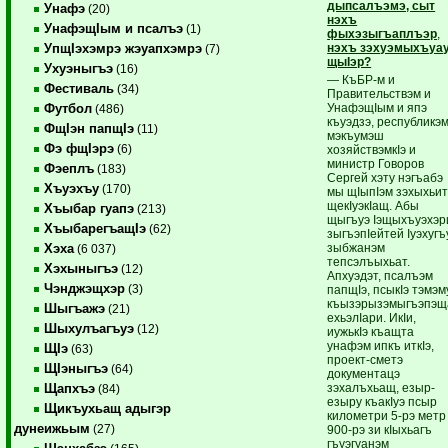
дыпсалъэмэ, сыт
Унафэ
(20)
нэхъ
УнафэщIым и псалъэ
(1)
фыхэзыгъаплъэр
,
нэхъ зэхуэмыхъуа
УпщIэхэмрэ жэуапхэмрэ
(7)
щыIэр?
Ухуэныгъэ
(16)
— КъБР-м и
Фестиваль
(34)
Правительствэм и
УнафэщIым и япэ
Футбол
(486)
къуэдзэ, республикэ
ФщIэн папщIэ
(11)
мэкъумэш
Фэ фщIэрэ
(6)
хозяйствэмкIэ и
министр Говоров
Фэеплъ
(183)
Сергей хэту нэгъабэ
Хъуэхъу
(170)
мы щIыпIэм зэхыхьит
щекIуэкIащ. Абы
Хъыбар гуапэ
(213)
щыгъуэ Iэщыхъуэхэр
ХъыбарегъащIэ
(62)
зыгъэпIейтей Iуэхугъ
зыбжанэм
Хэха
(6 037)
тепсэлъыхьат.
Хэхыныгъэ
(12)
Апхуэдэт, псалъэм
Чэнджэщхэр
(3)
папщIэ, псыкIэ тэмэм
къызэрызэмыгъэпэщ
Шыгъажэ
(21)
ехьэлIари. ИкIи,
Шыхулъагъуэ
(12)
иужькIэ къащта
унафэм ипкъ иткIэ,
ЩIэ
(63)
проект-сметэ
ЩIэныгъэ
(64)
документацэ
зэхалъхьащ, езыр-
Щапхъэ
(84)
езыру къакIуэ псыр
Щикъухьащ адыгэр
километри 5-рэ метр
дунеижьым
(27)
900-рэ зи кIыхьагъ
гъуэгуанэм