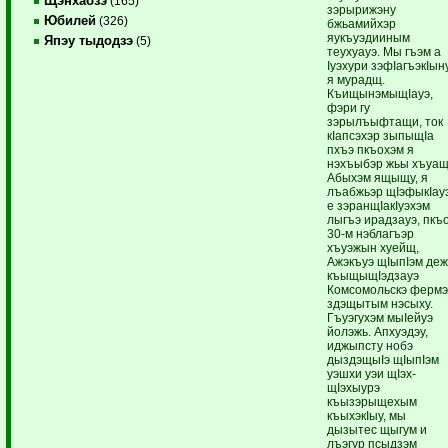
Щэнхабзэ
(165)
зэрырижэну
Юбилей
(326)
бжьамийхэр
яукъуэдииным
Япэу тыдодзэ
(5)
теухуауэ. Мы гъэм а
Iуэхури зэфIагъэкIын
я мурадщ.
КъищынэмыщIауэ,
фэри гу
зэрылъыфтащи, ток
кIапсэхэр зыпыщIа
пхъэ пкъохэм я
нэхъыбэр жьы хъуащ
Абыхэм ящыщу, я
лъабжьэр щIэфыкIау
е зэранщIакIуэхэм
лыгъэ ирадзауэ, пкъ
30-м нэблагъэр
хъуэжын хуейщ,
Ажэкъуэ щIыпIэм де
къыщыщIэдзауэ
Комсомольскэ ферм
здэщытым нэсыху.
Гъуэгухэм мыIейуэ
йолэжь. Апхуэдэу,
иджыпсту нобэ
дыздэщыIэ щIыпIэм
уэшхи уэи щIэх-
щIэхыурэ
къызэрыщехым
къыхэкIыу, мы
дызытес щыгум и
лъэгур псыдзэм