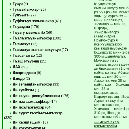
Гуауэ
(4)
Къущхьэхъум
былымышхуэу мин 2
ГукъэкIыжхэр
(26)
рэ 653-рэ итщ. Абых
Гулъытэ
(27)
ящыщу: Аурсэнтх —
мини 7-рэ 568-рэ,
ГуфIэгъуэ зэхыхьэхэр
(41)
Хьэмащэ — мин 13,
Гъуазджэ
(179)
Шэрэдж,
Хъырзынэпсрэ
Гъуэгу къежьапIэ
(56)
(Хъазнидон)
Гъэлъэгъуэныгъэхэр
(100)
Псыгуэнсурэ я
Гъэмахуэ
(12)
псыхъуащхьэхэр
къызэщIэзыубы-дэм
Гъэмахуэ зыгъэпсэхугъуэ
(17)
Iэщышхуэр мини 2-р
Гъэсэныгъэ
(12)
300-м щыноблагъэ.
Мэлхэм я гугъу
ГъэщIэгъуэнщ
(25)
тщIымэ, псори зэхэт
ДАХ
(68)
ди бгыхэм мин 71,5-
нэблагъэ итщ. Абыхэ
Джэрпэджэж
(9)
ящыщу мин 20-р —
Дзюдо
(2)
Аурсэнтх, мин 30-м
Ди зэпыщIэныгъэхэр
(33)
нэблагъэр — Хьэмащ
мин 22-м
Ди куейхэм
(1)
нызэрыхьэсыр —
Ди къуэш республикэхэм
(176)
Шэрэдж щыIэщ. Шыу
Аурсэнтх хъупIэм —
Ди нэхъыжьыфIхэр
(14)
миным нэс итщ,
Ди псэлъэгъухэр
(64)
Хьэмащэ — мини 4-р
310-рэ, Шэрэдж —
Ди сурэт гъэтIылъыгъэхэр
миным щыноблагъэ
(320)
— Бжыгъэхэр,
Ди хьэщIэщым
(18)
нэгъабэрейм
Ди хэкуэгъухэр
(4)