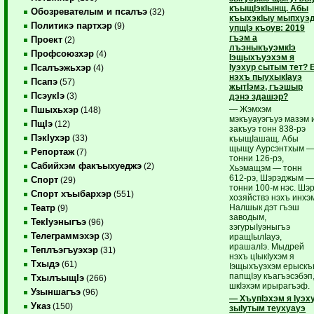
къыщIэкIынщ. Абы
Обозревателым и псалъэ
(32)
къыхэкIыу мыпхуэ
Политикэ партхэр
(9)
упщIэ къоув: 2019
гъэм а
Проект
(2)
лъэныкъуэмкIэ
Профсоюзхэр
(4)
Iэщыхъуэхэм я
Iуэхур сытым тет? 
Псалъэжьхэр
(4)
нэхъ пыухыкIауэ
Псапэ
(57)
жытIэмэ, гъэшыр
ПсэукIэ
(3)
дэнэ здашэр?
— Жэмхэм
Пшыхьхэр
(148)
мэкъуауэгъуэ мазэм 
ПщIэ
(12)
закъуэ тонн 838-рэ
ПэкIухэр
(33)
къыщIашащ. Абы
щыщу Аурсэнтхым 
Репортаж
(7)
тонни 126-рэ,
Сабийхэм факъыхуеджэ
(2)
Хьэмащэм — тонн
612-рэ, Шэрэджым 
Спорт
(29)
тонни 100-м нэс. Шэ
Спорт хъыбархэр
(551)
хозяйствэ нэхъ инхэ
Налшык дэт гъэш
Театр
(9)
заводым,
ТекIуэныгъэ
(96)
зэгурыIуэныгъэ
Телеграммэхэр
(3)
иращIылIауэ,
ирашалIэ. Мыдрей
Теплъэгъуэхэр
(31)
нэхъ цIыкIухэм я
Тхыдэ
(61)
Iэщыхъуэхэм ерыск
папщIэу къагъэсэбэп
ТхылъыщIэ
(266)
шкIэхэм ирырагъэф.
Узыншагъэ
(96)
— ХъупIэхэм я Iуэх
Указ
(150)
зыIутым теухуауэ