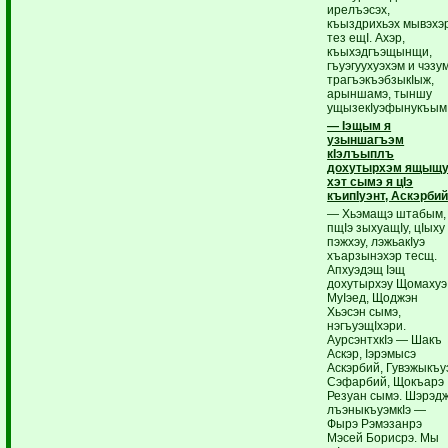
ирелъэсэх,
къыздрихьэх мывэхэ
тез ещI. Ахэр,
къыхэдгъэщынщи,
гъуэгуухуэхэм и чэзу
трагъэкъэбзыкIыж,
арыншамэ, тыншу
ущызекIуэфынукъым
— Iэщым я
узыншагъэм
кIэлъыплъ
дохутырхэм ящыщ
хэт сымэ я цIэ
къипIуэнт, Аскэрби
— Хьэмащэ штабым,
пщIэ зыхуащIу, цIыху
пэжхэу, лэжьакIуэ
хъарзынэхэр тесщ.
Апхуэдэщ Iэщ
дохутырхэу Щомахуэ
МуIэед, Щоджэн
Хьэсэн сымэ,
нэгъуэщIхэри.
АурсэнтхкIэ — Шакъ
Аскэр, Iэрэмысэ
Аскэрбий, Гувэжыкъу
Сэфарбий, Щокъарэ
Резуан сымэ. Шэрэд
лъэныкъуэмкIэ —
Фырэ Рэмэзанрэ
Мэсей Борисрэ. Мы