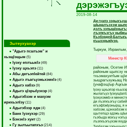
дэрэжэгъу
2019-08-14
Ди гуапэ зэрыхъущ
щIыналъэхэм щыпс
дэлъ зэпыщIэныгъэ
лъэпкъэгъу ныбжь
Къэбэрдей-Балъкъ
къызэрыкIуэр.
Зытеухуахэр
Тыркум, Израилым,
"Адыгэ псалъэм" и
хьэщIэщым
(5)
Министр К
Iуэху еплъыкIэ
(49)
районым, Осетие 
Iуэху щхьэпэ
(11)
районым щыпсэу н
Абы дегъэпIейтей
(84)
тхьэмахуитIым щIи
Адыгэ лъагъуэжьхэмкIэ
(4)
зыщрагъэужьащ На
(унафэщIыр Ацкъан
Адыгэ хабзэ
(9)
Iуэху щхьэпэр къыз
Адыгэ цIэрыIуэхэр
(4)
жылагъуэ IуэхущIап
Адыгэбзэм и махуэм
IуэхухэмкIэ и минис
ди лъэпкъэгъу саби
ирихьэлIэу
(11)
егъэфIэкIуэнырщ, я 
Адыгэбзэр ядж
(4)
хабзэм, щэнхабзэм 
щытепщэ адэжь щIын
Банк Iуэхухэр
(29)
гъэбыда мэхъу нэгъ
БэнэкIэ хуит
(2)
лъэпкъэгъухэм яхуди
Гу зылъытапхъэ
(214)
Турбазэм зэрыщыпс