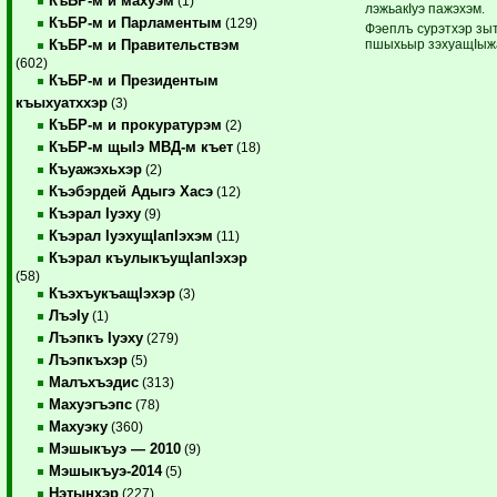
КъБР-м и махуэм
(1)
лэжьакIуэ пажэхэм.
КъБР-м и Парламентым
(129)
Фэеплъ сурэтхэр зыт
пшыхьыр зэхуащIыж
КъБР-м и Правительствэм
(602)
КъБР-м и Президентым
къыхуатххэр
(3)
КъБР-м и прокуратурэм
(2)
КъБР-м щыIэ МВД-м къет
(18)
Къуажэхьхэр
(2)
Къэбэрдей Адыгэ Хасэ
(12)
Къэрал Iуэху
(9)
Къэрал IуэхущIапIэхэм
(11)
Къэрал къулыкъущIапIэхэр
(58)
КъэхъукъащIэхэр
(3)
ЛъэIу
(1)
Лъэпкъ Iуэху
(279)
Лъэпкъхэр
(5)
Малъхъэдис
(313)
Махуэгъэпс
(78)
Махуэку
(360)
Мэшыкъуэ — 2010
(9)
Мэшыкъуэ-2014
(5)
Нэтынхэр
(227)