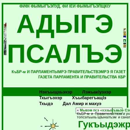
ФИФI ФЫМЫГЪЭПУД, ФИ IЕЙ ФЫМЫГЪЭПЩКIУ
АДЫГЭ
ПСАЛЪЭ
КъБР-м И ПАРЛАМЕНТЫМРЭ ПРАВИТЕЛЬСТВЭМРЭ Я ГАЗЕТ
ГАЗЕТА ПАРЛАМЕНТА И ПРАВИТЕЛЬСТВА КБР
Нэхъыщхьэхэр
Лэжьакlуэхэр
Тхыгъэхэр
Хъыбарегъащlэ
Тхыдэ
Дал Амир и махуэ
«
Мывэм псэ «хэзылъхьэ» Сэ
КъБР-м и Правительствэм и уна
топсэлъыхь щIыналъэм и санат
Гукъыдэж