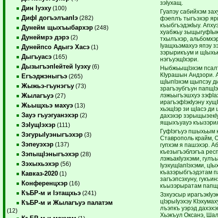
зэIухащ.
Дин Iуэху
(100)
Гуапэу сабийхэм зах
ДифI догъэлъапIэ
(282)
фэеплъ тыгъэхэр яр
къыбгъэдэкIыу. Апху
Дунейм щыхъыбархэр
(248)
хуабжьу зыщыгуфIыкI
Дунеймрэ дэрэ
(2)
тхылъхэр, альбомхэ
Iуащхьэмахуэ япэу з
Дунейпсо Адыгэ Хасэ
(1)
зэрырикъум и щIыхьк
Дыгъуасэ
(165)
нэгъуэщIхэри.
ДызыгъэпIейтей Iуэху
(6)
НыбжьыщIэхэм псалъ
КIурашын Андзори. А
Егъэджэныгъэ
(265)
щIыпIэхэм щыпсэу д
Жыжьэ-гъунэгъу
(73)
зрагъэубгъун папщIэ
лэжьыгъэшхуэ зэфIа
Жылагъуэ
(27)
ирагъэфIэкIуэну хущ
Жьыщхьэ махуэ
(13)
хьэщIэр зи щIасэ ди
Зауэ гъуэгуанэхэр
(2)
дахэхэр зэрыщызекI
ящыхъуауэ къызэри
ЗэIущIэхэр
(111)
ГуфIэгъуэ пшыхьым
ЗэгурыIуэныгъэхэр
(3)
Ставрополь крайм, 
Зэпеуэхэр
(137)
гупхэм я пашэхэр. А
къезыгъэблэгъа респ
ЗэпыщIэныгъэхэр
(28)
лэжьакIуэхэми, гулъ
Зэхыхьэхэр
(56)
IуэхущIапIэхэми, цIы
къазэрыбгъэдэтам па
Кавказ-2020
(1)
загъэпсэхуну, гукъин
Конференцхэр
(16)
къызэрыратам папщI
КъБР-м и Iэтащхьэ
(241)
Зэхуэсыр ирагъэкIуэ
цIэрыIуэхэу КIэхума
КъБР-м и Жылагъуэ палатэм
лъэпкъ уэрэд дахэх
(12)
Хьэкъул Оксанэ, Шал