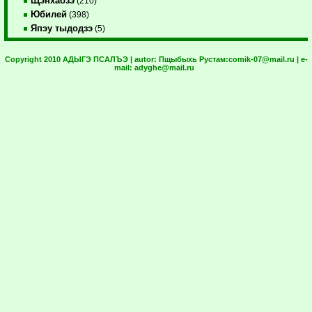
Щэнхабзэ
(210)
Юбилей
(398)
Япэу тыдодзэ
(5)
Copyright 2010 АДЫГЭ ПСАЛЪЭ | autor:
Пщыбыхь Рустам:
comik-07@mail.ru
| e-
mail:
adyghe@mail.ru