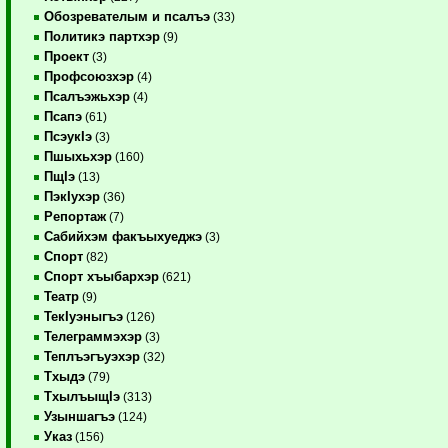
Обозревателым и псалъэ
(33)
Политикэ партхэр
(9)
Проект
(3)
Профсоюзхэр
(4)
Псалъэжьхэр
(4)
Псапэ
(61)
ПсэукIэ
(3)
Пшыхьхэр
(160)
ПщIэ
(13)
ПэкIухэр
(36)
Репортаж
(7)
Сабийхэм факъыхуеджэ
(3)
Спорт
(82)
Спорт хъыбархэр
(621)
Театр
(9)
ТекIуэныгъэ
(126)
Телеграммэхэр
(3)
Теплъэгъуэхэр
(32)
Тхыдэ
(79)
ТхылъыщIэ
(313)
Узыншагъэ
(124)
Указ
(156)