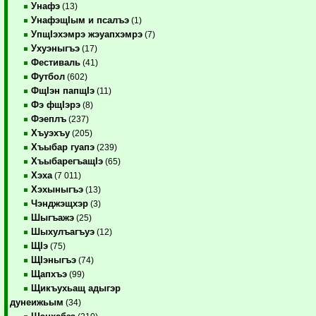
Унафэ
(13)
УнафэщIым и псалъэ
(1)
УпщIэхэмрэ жэуапхэмрэ
(7)
Ухуэныгъэ
(17)
Фестиваль
(41)
Футбол
(602)
ФщIэн папщIэ
(11)
Фэ фщIэрэ
(8)
Фэеплъ
(237)
Хъуэхъу
(205)
Хъыбар гуапэ
(239)
ХъыбарегъащIэ
(65)
Хэха
(7 011)
Хэхыныгъэ
(13)
Чэнджэщхэр
(3)
Шыгъажэ
(25)
Шыхулъагъуэ
(12)
ЩIэ
(75)
ЩIэныгъэ
(74)
Щапхъэ
(99)
Щикъухьащ адыгэр
дунеижьым
(34)