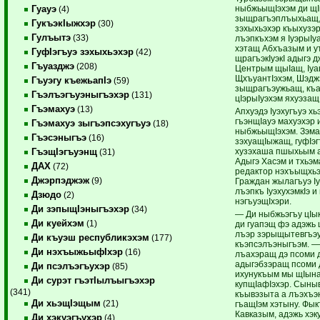
ныбжьыщIэхэм ди щI
Гуауэ
(4)
зыщрагъэплъыхьащ, 
ГукъэкIыжхэр
(30)
зэхыхьэхэр къыхузэ
Гулъытэ
(33)
лъэпкъхэм я IуэрыIу
хэтащ Абхъазым и 
ГуфIэгъуэ зэхыхьэхэр
(42)
щрагъэкIуэкI адыгэ 
Гъуазджэ
(208)
Центрым щыIащ, Iуа
ЩхъуантIэхэм, Шэдж
Гъуэгу къежьапIэ
(59)
зыщрагъэужьащ, къа
Гъэлъэгъуэныгъэхэр
(131)
цIэрыIуэхэм яхуэзащ
Гъэмахуэ
(13)
Апхуэдэ Iуэхугъуэ хь
гъэнщIауэ махуэхэр 
Гъэмахуэ зыгъэпсэхугъуэ
(18)
ныбжьыщIэхэм. Зэма
Гъэсэныгъэ
(16)
зэхуащIыжащ, гуфIэг
хузэхаша пшыхьым а
ГъэщIэгъуэнщ
(31)
Адыгэ Хасэм и тхьэм
ДАХ
(72)
редактор нэхъыщхьэ
Джэрпэджэж
(9)
Граждан жылагъуэ I
лъэпкъ IуэхухэмкIэ 
Дзюдо
(2)
нэгъуэщIхэри.
Ди зэпыщIэныгъэхэр
(34)
— Ди ныбжьэгъу цIык
Ди куейхэм
(1)
ди гуапэщ фэ адэжь
лъэр зэрыщытевгъэу
Ди къуэш республикэхэм
(177)
къэпсэлъэныгъэм. —
Ди нэхъыжьыфIхэр
(16)
лъахэращ дэ псоми 
адыгэбзэращ псоми 
Ди псэлъэгъухэр
(85)
ихунукъым мы щIына
Ди сурэт гъэтIылъыгъэхэр
купщIафIэхэр. Сыны
(341)
къывэзыта а лъэхъэн
Ди хьэщIэщым
(21)
гъащIэм хэтыну. Фык
Кавказым, адэжь хэ
Ди хэкуэгъухэр
(4)