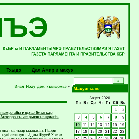
ЛЪЭ
КъБР-м И ПАРЛАМЕНТЫМРЭ ПРАВИТЕЛЬСТВЭМРЭ Я ГАЗЕТ
ГАЗЕТА ПАРЛАМЕНТА И ПРАВИТЕЛЬСТВА КБР
Тхыдэ
Дал Амир и махуэ
Инал Нэху деж къыщожьэ
»
Махуэгъэпс
Август 2020
Пн
Вт
Ср
Чт
Пт
Сб
Вс
1
2
энымрэ абы и щхьэ бжыгъэр
 Анзоррэ къызэрыхагъэщамкIэ,
3
4
5
6
7
8
9
10
11
12
13
14
15
16
 япэ тхылъыр къыдэкIат. Псори
17
18
19
20
21
22
23
игъукIэ зэпыуат. Иджы Шууей Хасэм
24
25
26
27
28
29
30