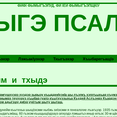
ФИФI ФЫМЫГЪЭПУД, ФИ IЕЙ ФЫМЫГЪЭПЩКIУ
ЫГЭ ПСА
эхэр
Лэжьакlуэхэр
Тхыгъэхэр
Хъыбарегъащlэ
м и тхыдэ
ригушхуэрэ хуэдэр зырызу къыддекIуэкIа шы лъэпкъ хэплъыхьар хъум
нымрэ теухуауэ хъыбар гуапэ къытхуэзыхьа Къудей Аслъэнрэ Къардэн
эм адыгэшу диIэр учётым щыту щытащ.
унейм къытехьа шыщIэхэми ныбжь зиIэхэми я генеалогие лъагъуэр. 1935 гъэм
къыдагъэкIащ. 60 гъэхэм къыщыщIэдзауэ апхуэдэ лэжьыгъэ иныр илъэс 30-м щI