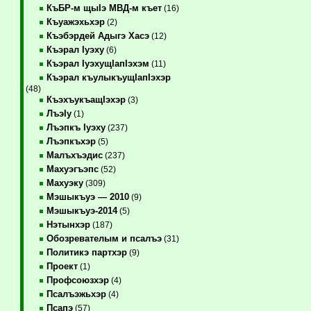
КъБР-м щыIэ МВД-м къет
(16)
Къуажэхьхэр
(2)
Къэбэрдей Адыгэ Хасэ
(12)
Къэрал Iуэху
(6)
Къэрал IуэхущIапIэхэм
(11)
Къэрал къулыкъущIапIэхэр
(48)
КъэхъукъащIэхэр
(3)
ЛъэIу
(1)
Лъэпкъ Iуэху
(237)
Лъэпкъхэр
(5)
Малъхъэдис
(237)
Махуэгъэпс
(52)
Махуэку
(309)
Мэшыкъуэ — 2010
(9)
Мэшыкъуэ-2014
(5)
Нэтынхэр
(187)
Обозревателым и псалъэ
(31)
Политикэ партхэр
(9)
Проект
(1)
Профсоюзхэр
(4)
Псалъэжьхэр
(4)
Псапэ
(57)