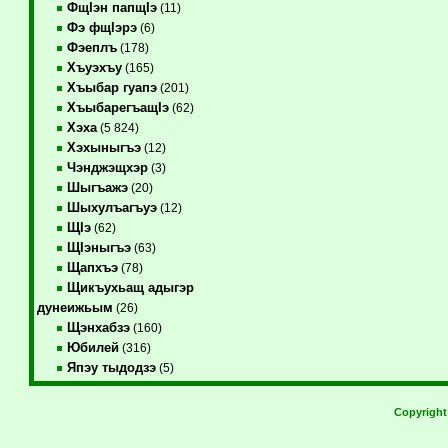
ФщIэн папщIэ
(11)
Фэ фщIэрэ
(6)
Фэеплъ
(178)
Хъуэхъу
(165)
Хъыбар гуапэ
(201)
ХъыбарегъащIэ
(62)
Хэха
(5 824)
Хэхыныгъэ
(12)
Чэнджэщхэр
(3)
Шыгъажэ
(20)
Шыхулъагъуэ
(12)
ЩIэ
(62)
ЩIэныгъэ
(63)
Щапхъэ
(78)
Щикъухьащ адыгэр
дунеижьым
(26)
Щэнхабзэ
(160)
Юбилей
(316)
Япэу тыдодзэ
(5)
Copyrigh