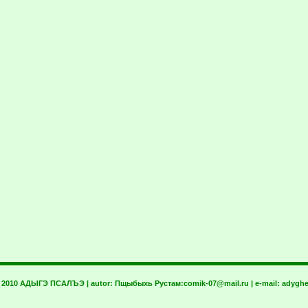
t 2010 АДЫГЭ ПСАЛЪЭ | autor:
Пщыбыхь Рустам:
comik-07@mail.ru
| e-mail:
adyghe