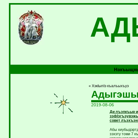
АД
Нэхъыщхь
« ХэкIыпIэ къалъыхъуэ
Адыгэшы
2019-08-06
Ди лъэпкъыр и
зэфIэгъэувэжы
совет лъэхъэн
Абы хиубыдэртд
зэхэту томи 7 