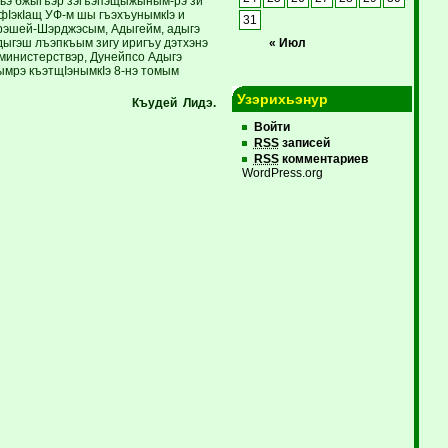
хьэ бжыгъэр зэгъэпэщыжыным-рэ зи
фIэкIащ УФ-м шы гъэхъунымкIэ и
31
эрэшей-Шэрджэсым, Адыгейм, адыгэ
дыгэш лъэпкъым зигу иригъу дэтхэнэ
« Июл
 министерствэр, Дунейпсо Адыгэ
ымрэ къэтщIэнымкIэ 8-нэ томым
Узэрихьэнур
Къудей Лидэ.
Войти
RSS
записей
RSS
комментариев
WordPress.org