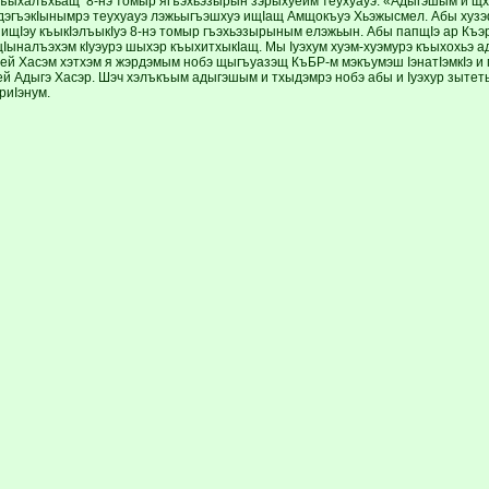
къыхалъхьащ 8-нэ томыр ягъэхьэзырын зэрыхуейм теухуауэ. «Адыгэшым и щ
дэгъэкIынымрэ теухуауэ лэжьыгъэшхуэ ищIащ Амщокъуэ Хьэжысмел. Абы хузэ
ищIэу къыкIэлъыкIуэ 8-нэ томыр гъэхьэзырыным елэжьын. Абы папщIэ ар Къ
Iыналъэхэм кIуэурэ шыхэр къыхитхыкIащ. Мы Iуэхум хуэм-хуэмурэ къыхохьэ а
уей Хасэм хэтхэм я жэрдэмым нобэ щыгъуазэщ КъБР-м мэкъумэш IэнатIэмкIэ и
ей Адыгэ Хасэр. Шэч хэлъкъым адыгэшым и тхыдэмрэ нобэ абы и Iуэхур зытет
риIэнум.