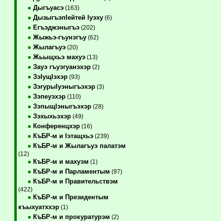
Дыгъуасэ
(163)
ДызыгъэпIейтей Iуэху
(6)
Егъэджэныгъэ
(202)
Жыжьэ-гъунэгъу
(62)
Жылагъуэ
(20)
Жьыщхьэ махуэ
(13)
Зауэ гъуэгуанэхэр
(2)
ЗэIущIэхэр
(93)
ЗэгурыIуэныгъэхэр
(3)
Зэпеуэхэр
(110)
ЗэпыщIэныгъэхэр
(28)
Зэхыхьэхэр
(49)
Конференцхэр
(16)
КъБР-м и Iэтащхьэ
(239)
КъБР-м и Жылагъуэ палатэм
(12)
КъБР-м и махуэм
(1)
КъБР-м и Парламентым
(97)
КъБР-м и Правительствэм
(422)
КъБР-м и Президентым
къыхуатххэр
(1)
КъБР-м и прокуратурэм
(2)