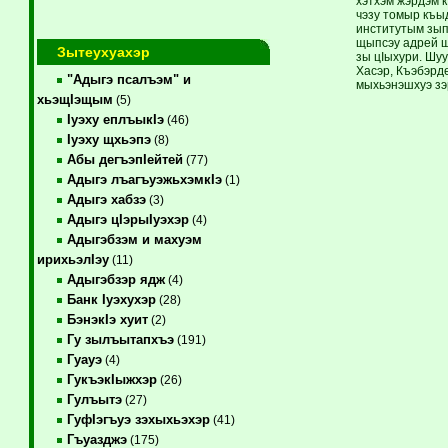
хэтхэм жэрдэм 
чэзу томыр къы
институтым зып
щыпсэу адрей щ
Зытеухуахэр
зы цIыхури. Шу
Хасэр, Къэбэрд
"Адыгэ псалъэм" и
мыхьэнэшхуэ зэ
хьэщIэщым
(5)
Iуэху еплъыкIэ
(46)
Iуэху щхьэпэ
(8)
Абы дегъэпIейтей
(77)
Адыгэ лъагъуэжьхэмкIэ
(1)
Адыгэ хабзэ
(3)
Адыгэ цIэрыIуэхэр
(4)
Адыгэбзэм и махуэм
ирихьэлIэу
(11)
Адыгэбзэр ядж
(4)
Банк Iуэхухэр
(28)
БэнэкIэ хуит
(2)
Гу зылъытапхъэ
(191)
Гуауэ
(4)
ГукъэкIыжхэр
(26)
Гулъытэ
(27)
ГуфIэгъуэ зэхыхьэхэр
(41)
Гъуазджэ
(175)