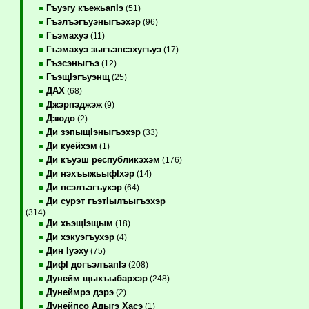
Гъуэгу къежьапIэ
(51)
Гъэлъэгъуэныгъэхэр
(96)
Гъэмахуэ
(11)
Гъэмахуэ зыгъэпсэхугъуэ
(17)
Гъэсэныгъэ
(12)
ГъэщIэгъуэнщ
(25)
ДАХ
(68)
Джэрпэджэж
(9)
Дзюдо
(2)
Ди зэпыщIэныгъэхэр
(33)
Ди куейхэм
(1)
Ди къуэш республикэхэм
(176)
Ди нэхъыжьыфIхэр
(14)
Ди псэлъэгъухэр
(64)
Ди сурэт гъэтIылъыгъэхэр
(314)
Ди хьэщIэщым
(18)
Ди хэкуэгъухэр
(4)
Дин Iуэху
(75)
ДифI догъэлъапIэ
(208)
Дунейм щыхъыбархэр
(248)
Дунеймрэ дэрэ
(2)
Дунейпсо Адыгэ Хасэ
(1)