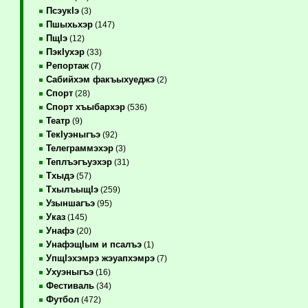
ПсэукIэ
(3)
Пшыхьхэр
(147)
ПщIэ
(12)
ПэкIухэр
(33)
Репортаж
(7)
Сабийхэм факъыхуеджэ
(2)
Спорт
(28)
Спорт хъыбархэр
(536)
Театр
(9)
ТекIуэныгъэ
(92)
Телеграммэхэр
(3)
Теплъэгъуэхэр
(31)
Тхыдэ
(57)
ТхылъыщIэ
(259)
Узыншагъэ
(95)
Указ
(145)
Унафэ
(20)
УнафэщIым и псалъэ
(1)
УпщIэхэмрэ жэуапхэмрэ
(7)
Ухуэныгъэ
(16)
Фестиваль
(34)
Футбол
(472)