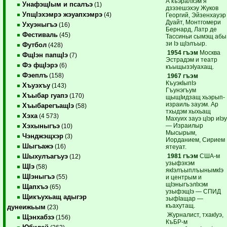
А къэралхэм я
УнафэщIым и псалъэ
(1)
дзэзешэхэу Жуков
УпщIэхэмрэ жэуапхэмрэ
(4)
Георгий, Эйзенхауэр
Дуайт, Монтгомери
Ухуэныгъэ
(16)
Бернард, Латр де
Фестиваль
(45)
Тассиньи сымэщ абы
зи Iэ щIэлъыр.
Футбол
(428)
1954 гъэм
Москва
ФщIэн папщIэ
(7)
Эстрадэм и театр
Фэ фщIэрэ
(6)
къыщызэIуахащ.
Фэеплъ
(158)
1967 гъэм
КъуэкIыпIэ
Хъуэхъу
(143)
Гъунэгъум
Хъыбар гуапэ
(170)
щыщIидзащ хьэрып-
израиль зауэм. Ар
ХъыбарегъащIэ
(58)
тхыдэм хыхьащ
Хэха
(4 573)
Махуих зауэ цIэр иIэ
— Израилыр
Хэхыныгъэ
(10)
Мысырым,
Чэнджэщхэр
(3)
Иорданием, Сирием
Шыгъажэ
(16)
ятеуат.
1981 гъэм
США-м
Шыхулъагъуэ
(12)
узыфэхэм
ЩIэ
(58)
якIэлъыплъынымкIэ
ЩIэныгъэ
(55)
и центрым и
щIэныгъэлIхэм
Щапхъэ
(65)
узыфэщIэ — СПИД
Щикъухьащ адыгэр
зыфIащар —
къахутащ.
дунеижьым
(23)
Журналист, тхакIуэ,
Щэнхабзэ
(156)
КъБР-м