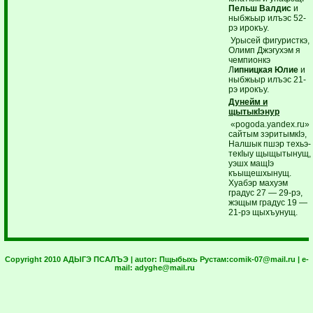
Пельш Валдис
и
ныбжьыр илъэс 52-
рэ ирокъу.
Урысей фигуристкэ,
Олимп Джэгухэм я
чемпионкэ
Л
ипницкая Юлие
и
ныбжьыр илъэс 21-
рэ ирокъу.
Дунейм и
щытыкIэнур
«pogoda.yandex.ru»
сайтым зэритымкIэ,
Налшык пшэр техьэ-
текIыу щыщытынущ,
уэшх мащIэ
къыщешхынущ.
Хуабэр махуэм
градус 27 — 29-рэ,
жэщым градус 19 —
21-рэ щыхъунущ.
Copyright 2010 АДЫГЭ ПСАЛЪЭ | autor:
Пщыбыхь Рустам:
comik-07@mail.ru
| e-
mail:
adyghe@mail.ru