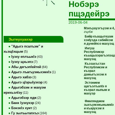
Нобэрэ
пщэдейрэ
2019-06-04
Мэкъуауэгъуэм и 4,
гъубж
Бийр къащытеуам
Зытеухуахэр
хэкIуэда сабийхэм
я дунейпсо махуэщ
"Адыгэ псалъэм" и
Ингуш
хьэщIэщым
(5)
Республикэр
къыщызэрагъэпэщ
Iуэху еплъыкIэ
(43)
махуэщ
Iуэху щхьэпэ
(7)
Къэзахъстан
Абы дегъэпIейтей
(64)
Республикэм и
къэрал
Адыгэ лъагъуэжьхэмкIэ
(1)
дамыгъэхэм я
Адыгэ хабзэ
(3)
махуэщ
Адыгэ цIэрыIуэхэр
(4)
Эстонием
щагъэлъапIэ я
Адыгэбзэм и махуэм
къэрал ныпым и
ирихьэлIэу
(11)
махуэр
Адыгэбзэр ядж
(2)
Финляндием
Банк Iуэхухэр
(24)
зыхъумэжынымкIэ
БэнэкIэ хуит
(2)
и къарухэм я
махуэщ
Гу зылъытапхъэ
(164)