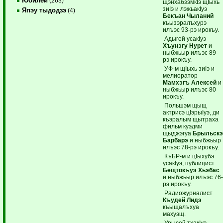
Юбилей
(263)
щэнхабзэмкIэ щIыхь
зиIэ и лэжьакIуэ
Япэу тыдодзэ
(4)
Бекъан Чыланий
къызэралъхурэ
илъэс 93-рэ ирокъу.
Адыгей усакIуэ
Хъунэгу Нурет
и
ныбжьыр илъэс 89-
рэ ирокъу.
УФ-м щIыхь зиIэ и
мелиоратор
Мамхэгъ Алексей
и
ныбжьыр илъэс 80
ирокъу.
Польшэм щыщ
актрисэ цIэрыIуэ, ди
къэралым щытраха
фильм куэдми
щыджэгуа
Брыльск
Барбарэ
и ныбжьыр
илъэс 78-рэ ирокъу.
КъБР-м и цIыхубэ
усакIуэ, публицист
Бещтокъуэ Хьэбас
и ныбжьыр илъэс 76
рэ ирокъу.
Радиожурналист
Къудей Лидэ
къыщалъхуа
махуэщ.
Урысей тхакIуэ,