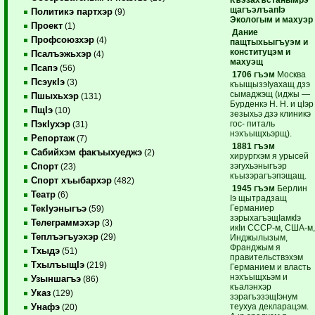
щагъэлъапIэ
Политикэ партхэр
(9)
Экологым и махуэр
Проект
(1)
Дание
Профсоюзхэр
(4)
пащтыхьыгъуэм и
конституцэм и
Псалъэжьхэр
(4)
махуэщ
Псапэ
(56)
1706 гъэм
Москва
ПсэукIэ
(3)
къыщызэIуахащ дзэ
сымаджэщ (иджы —
Пшыхьхэр
(131)
Бурденкэ Н. Н. и цIэр
ПщIэ
(10)
зезыхьэ дзэ клиникэ
гос- питаль
ПэкIухэр
(31)
нэхъыщхьэрщ).
Репортаж
(7)
1881 гъэм
Сабийхэм факъыхуеджэ
(2)
хирургхэм я урысей
зэгухьэныгъэр
Спорт
(23)
къызэрагъэпэщащ.
Спорт хъыбархэр
(482)
1945 гъэм
Берлин
Театр
(6)
Iэ щытрадзащ
Германиер
ТекIуэныгъэ
(59)
зэрыхагъэщIамкIэ
Телеграммэхэр
(3)
икIи СССР-м, США-м
Теплъэгъуэхэр
(29)
Инджылызым,
Франджым я
Тхыдэ
(51)
правительствэхэм
ТхылъыщIэ
(219)
Германием и власть
нэхъыщхьэм и
Узыншагъэ
(86)
къалэнхэр
Указ
(129)
зэрагъэзэщIэнум
теухуа декларацэм.
Унафэ
(20)