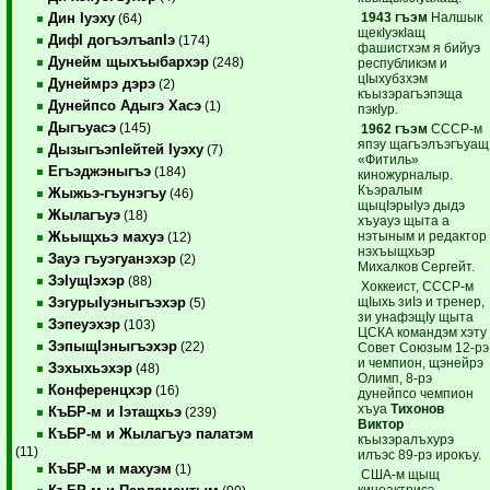
1943 гъэм
Налшык
Дин Iуэху
(64)
щекIуэкIащ
ДифI догъэлъапIэ
(174)
фашистхэм я бийуэ
Дунейм щыхъыбархэр
(248)
республикэм и
цIыхубзхэм
Дунеймрэ дэрэ
(2)
къызэрагъэпэща
Дунейпсо Адыгэ Хасэ
(1)
пэкIур.
Дыгъуасэ
(145)
1962 гъэм
СССР-м
япэу щагъэлъэгъуащ
ДызыгъэпIейтей Iуэху
(7)
«Фитиль»
Егъэджэныгъэ
(184)
киножурналыр.
Къэралым
Жыжьэ-гъунэгъу
(46)
щыцIэрыIуэ дыдэ
Жылагъуэ
(18)
хъуауэ щыта а
нэтыным и редактор
Жьыщхьэ махуэ
(12)
нэхъыщхьэр
Зауэ гъуэгуанэхэр
(2)
Михалков Сергейт.
ЗэIущIэхэр
(88)
Хоккеист, СССР-м
щIыхь зиIэ и тренер,
ЗэгурыIуэныгъэхэр
(5)
зи унафэщIу щыта
Зэпеуэхэр
(103)
ЦСКА командэм хэту
ЗэпыщIэныгъэхэр
(22)
Совет Союзым 12-рэ
и чемпион, щэнейрэ
Зэхыхьэхэр
(48)
Олимп, 8-рэ
Конференцхэр
(16)
дунейпсо чемпион
хъуа
Тихонов
КъБР-м и Iэтащхьэ
(239)
Виктор
КъБР-м и Жылагъуэ палатэм
къызэралъхурэ
(11)
илъэс 89-рэ ирокъу.
КъБР-м и махуэм
(1)
США-м щыщ
киноактрисэ