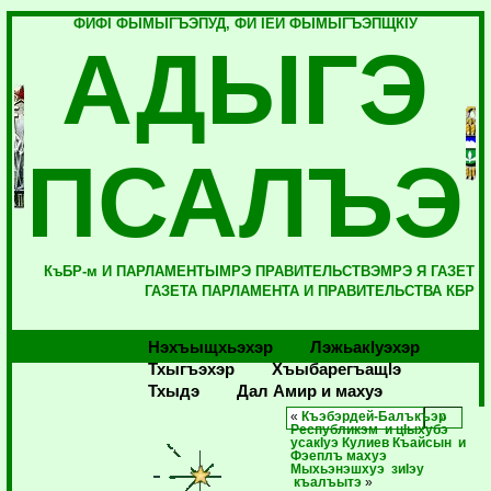
ФИФI ФЫМЫГЪЭПУД, ФИ IЕЙ ФЫМЫГЪЭПЩКIУ
АДЫГЭ
ПСАЛЪЭ
КъБР-м И ПАРЛАМЕНТЫМРЭ ПРАВИТЕЛЬСТВЭМРЭ Я ГАЗЕТ
ГАЗЕТА ПАРЛАМЕНТА И ПРАВИТЕЛЬСТВА КБР
Нэхъыщхьэхэр
Лэжьакlуэхэр
Тхыгъэхэр
Хъыбарегъащlэ
Тхыдэ
Дал Амир и махуэ
«
Къэбэрдей-Балъкъэр
Республикэм и цIыхубэ
усакIуэ Кулиев Къайсын и
Фэеплъ махуэ
Мыхьэнэшхуэ зиIэу
къалъытэ
»