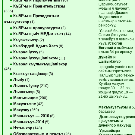
КъБР-м и Парламентым
(90)
цIэрыIуэ, саугъэт
КъБР-м и Правительствэм
куэдым я лауреат,
(335)
псапащIэ
Джоли
КъБР-м и Президентым
Анджелинэ
и
ныбжьыр илъэс 44-
къыхуатххэр
(1)
рэ ирокъу.
КъБР-м и прокуратурэм
(2)
Урысей биатлонист,
КъБР-м щыIэ МВД-м къет
(14)
Олимп Джэгухэм
тIэунейрэ я чемпион
Къуажэхьхэр
(2)
хъуа
Устюгов
Къэбэрдей Адыгэ Хасэ
(8)
Евгений
и ныбжьыр
илъэс 34-рэ ирокъу.
Къэрал Iуэху
(5)
Дунейм и
Къэрал IуэхущIапIэхэм
(11)
щытыкIэнур
Къэрал къулыкъущIапIэхэр
«pogoda.yandex.ru»
(45)
сайтым зэритымкIэ,
КъэхъукъащIэхэр
(3)
Налшык пшэр техьэ-
текIыу щыщытынущ.
ЛъэIу
(1)
Хуабэр махуэм
Лъэпкъ Iуэху
(210)
градус 30 — 32-рэ,
Лъэпкъхэр
(5)
жэщым градус 19 —
21-рэ щыхъунущ.
Малъхъэдис
(200)
Махуэгъэпс
(42)
Мэкъуауэгъуэм и 5,
Махуэку
(269)
бэрэжьей
Мэшыкъуэ — 2010
(8)
Дыкъэзыухъуреих
щIыуэпсым и
Мэшыкъуэ-2014
(5)
дунейпсо махуэщ
Нэтынхэр
(148)
Урысеймрэ
Обозревателым и псалъэ
(26)
Къэзахъстанымрэ