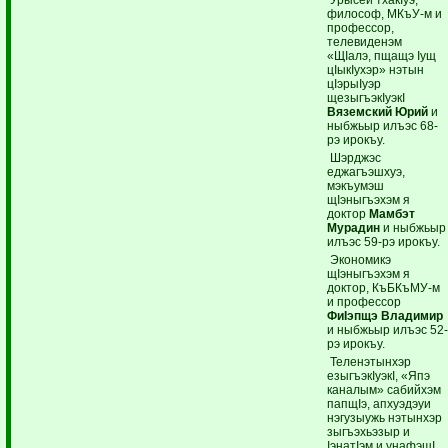
философ, МКъУ-м и
профессор,
телевиденэм
«ЩIалэ, пщащэ Iущ
цIыкIухэр» нэтын
цIэрыIуэр
щезыгъэкIуэкI
Вяземский Юрий
и
ныбжьыр илъэс 68-
рэ ирокъу.
Шэрджэс
еджагъэшхуэ,
мэкъумэш
щIэныгъэхэм я
доктор
Мамбэт
Мурадин
и ныбжьыр
илъэс 59-рэ ирокъу.
Экономикэ
щIэныгъэхэм я
доктор, КъБКъМУ-м
и профессор
ФиIэпщэ Владимир
и ныбжьыр илъэс 52
рэ ирокъу.
Теленэтынхэр
езыгъэкIуэкI, «Япэ
каналым» сабийхэм
папщIэ, апхуэдэуи
нэгузыужь нэтынхэр
зыгъэхьэзыр и
IэнатIэм и унафэщI