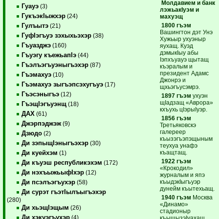
Молдавием и банк
Гуауэ
(3)
лэжьакIуэм и
ГукъэкIыжхэр
(24)
махуэщ
1800 гъэм
Гулъытэ
(21)
Вашингтон дэт Унэ
ГуфIэгъуэ зэхыхьэхэр
(38)
Хужьыр ухуэныр
Гъуазджэ
(160)
яухащ. Куэд
дэмыкIыу абы
Гъуэгу къежьапIэ
(44)
Iэпхъуауэ щытащ
Гъэлъэгъуэныгъэхэр
(87)
къэралым и
президент Адамс
Гъэмахуэ
(10)
Джонрэ и
Гъэмахуэ зыгъэпсэхугъуэ
(17)
щхьэгъусэмрэ.
Гъэсэныгъэ
(12)
1897 гъэм
ухуэн
щIадзащ «Аврора»
ГъэщIэгъуэнщ
(18)
кхъухь цIэрыIуэр.
ДАХ
(61)
1856 гъэм
Джэрпэджэж
(9)
Третьяковскэ
галереер
Дзюдо
(2)
къызэгъэпэщыным
Ди зэпыщIэныгъэхэр
(30)
теухуа унафэ
къащтащ.
Ди куейхэм
(1)
1922 гъэм
Ди къуэш республикэхэм
(172)
«Крокодил»
Ди нэхъыжьыфIхэр
(12)
журналым и япэ
къыдэкIыгъуэр
Ди псэлъэгъухэр
(58)
дунейм къытехьащ.
Ди сурэт гъэтIылъыгъэхэр
1940 гъэм
Москва
(280)
«Динамо»
Ди хьэщIэщым
(26)
стадионыр
Ди хэкуэгъухэр
(4)
къыщызэIуахащ.