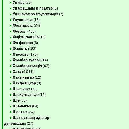
Унафэ
(20)
УнафэщIым и псалъэ
(1)
УпщIэхэмрэ жэуапхэмрэ
(7)
Ухуэныгъэ
(16)
Фестиваль
(34)
Футбол
(486)
ФщIэн папщIэ
(11)
Фэ фщIэрэ
(6)
Фэеплъ
(183)
Хъуэхъу
(170)
Хъыбар гуапэ
(214)
ХъыбарегъащIэ
(62)
Хэха
(6 044)
Хэхыныгъэ
(12)
Чэнджэщхэр
(3)
Шыгъажэ
(21)
Шыхулъагъуэ
(12)
ЩIэ
(63)
ЩIэныгъэ
(64)
Щапхъэ
(84)
Щикъухьащ адыгэр
дунеижьым
(27)