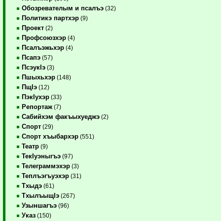
Обозревателым и псалъэ
(32)
Политикэ партхэр
(9)
Проект
(2)
Профсоюзхэр
(4)
Псалъэжьхэр
(4)
Псапэ
(57)
ПсэукIэ
(3)
Пшыхьхэр
(148)
ПщIэ
(12)
ПэкIухэр
(33)
Репортаж
(7)
Сабийхэм факъыхуеджэ
(2)
Спорт
(29)
Спорт хъыбархэр
(551)
Театр
(9)
ТекIуэныгъэ
(97)
Телеграммэхэр
(3)
Теплъэгъуэхэр
(31)
Тхыдэ
(61)
ТхылъыщIэ
(267)
Узыншагъэ
(96)
Указ
(150)