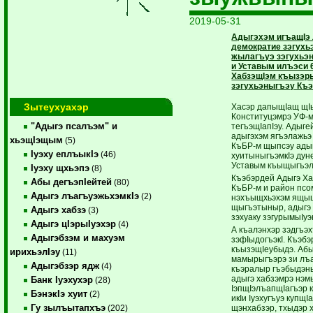
2019-05-31
Адыгэхэм игъащIэ 
демократие зэгух
жылагъуэ зэгухьэ
и Уставым илъэси 
ХабзэщIэм къызэр
зэгухьэныгъэу Къэ
Зытеухуахэр
Хасэр дапыщIащ щIып
Конституцэмрэ УФ-м
"Адыгэ псалъэм" и
тегъэщIапIэу. Адыге
адыгэхэм ягъэлажьэ
хьэщIэщым
(5)
КъБР-м щыпсэу адыгэ
Iуэху еплъыкIэ
(46)
хуитыныгъэмкIэ дун
Уставым къыщыгъэлъ
Iуэху щхьэпэ
(8)
Къэбэрдей Адыгэ Ха
Абы дегъэпIейтей
(80)
КъБР-м и район псом
Адыгэ лъагъуэжьхэмкIэ
(2)
нэхъыщхьэхэм ящыщщ
щыгъэтыныр, адыгэ 
Адыгэ хабзэ
(3)
зэхуаку зэгурымыIуэ
Адыгэ цIэрыIуэхэр
(4)
А къалэнхэр зэдгъэх
Адыгэбзэм и махуэм
зэфIыдогъэкI. Къэбэ
къызэщIеубыдэ. Абы
ирихьэлIэу
(11)
мамырыгъэрэ зи лъа
Адыгэбзэр ядж
(4)
къэралыр гъэбыдэн
адыгэ хабзэмрэ нэм
Банк Iуэхухэр
(28)
IэпщIэлъапщIагъэр 
БэнэкIэ хуит
(2)
икIи Iуэхугъуэ купщ
Гу зылъытапхъэ
щэнхабзэр, тхыдэр 
(202)