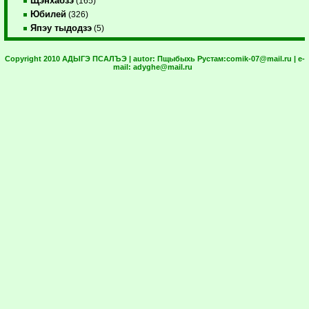
Щэнхабзэ
(165)
Юбилей
(326)
Япэу тыдодзэ
(5)
Copyright 2010 АДЫГЭ ПСАЛЪЭ | autor:
Пщыбыхь Рустам:
comik-07@mail.ru
| e-
mail:
adyghe@mail.ru