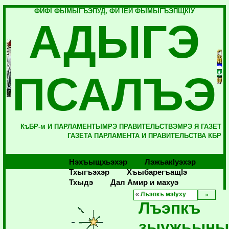
ФИФI ФЫМЫГЪЭПУД, ФИ IЕЙ ФЫМЫГЪЭПЩКIУ
АДЫГЭ
ПСАЛЪЭ
КъБР-м И ПАРЛАМЕНТЫМРЭ ПРАВИТЕЛЬСТВЭМРЭ Я ГАЗЕТ
ГАЗЕТА ПАРЛАМЕНТА И ПРАВИТЕЛЬСТВА КБР
Нэхъыщхьэхэр
Лэжьакlуэхэр
Тхыгъэхэр
Хъыбарегъащlэ
Тхыдэ
Дал Амир и махуэ
«
Лъэпкъ мэIуху
Лъэпкъ
зыужьыны