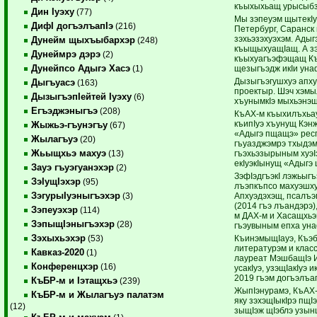
къыхыхьащ урысыбзэ
Дин Iуэху
(77)
Мы зэпеуэм щытекIу
ДифI догъэлъапIэ
(216)
Петербург, Саранск
зэхьэзэхуэхэм. Ады
Дунейм щыхъыбархэр
(248)
къыщыхуащIащ. А з
Дунеймрэ дэрэ
(2)
къыхуагъэфэщащ КъА
Дунейпсо Адыгэ Хасэ
щезыгъэдж икIи уна
(1)
Дызыгъэгушхуэ апху
Дыгъуасэ
(163)
проектыр. Шэч хэмыл
ДызыгъэпIейтей Iуэху
(6)
хъунымкIэ мыхьэнэш
Егъэджэныгъэ
(208)
КъАХ-м къыхилъхьау
къипIуэ хъунущ Кэн
Жыжьэ-гъунэгъу
(67)
«Адыгэ пщащэ» респ
Жылагъуэ
(20)
гъуазджэмрэ тхыдэм
Жьыщхьэ махуэ
гъэхьэзырыным хуэI
(13)
екIуэкIынущ «Адыгэ 
Зауэ гъуэгуанэхэр
(2)
ЗэфIэдгъэкI лэжьы
ЗэIущIэхэр
(95)
лъэпкъпсо махуэшху
ЗэгурыIуэныгъэхэр
Апхуэдэхэщ, псалъэ
(3)
(2014 гъэ лъандэрэ)
Зэпеуэхэр
(114)
м ДАХ-м и Хасащхьэ
ЗэпыщIэныгъэхэр
(28)
гъэувыным епха уна
Зэхыхьэхэр
КъинэмыщIауэ, Къэб
(53)
литературэм и клас
Кавказ-2020
(1)
лауреат МэшбащIэ И
Конференцхэр
(16)
усакIуэ, узэщIакIуэ
2019 гъэм догъэлъа
КъБР-м и Iэтащхьэ
(239)
ЖыпIэнурамэ, КъАХ
КъБР-м и Жылагъуэ палатэм
яку зэхэщIыкIрэ пщI
(12)
зыщIэж щIэблэ узы