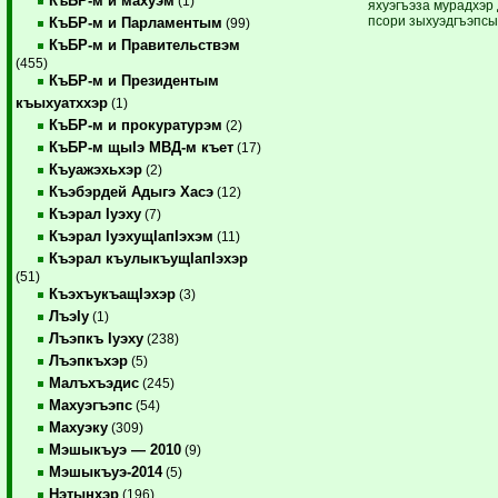
КъБР-м и махуэм
(1)
яхуэгъэза мурадхэр 
псори зыхуэдгъэпсы
КъБР-м и Парламентым
(99)
КъБР-м и Правительствэм
(455)
КъБР-м и Президентым
къыхуатххэр
(1)
КъБР-м и прокуратурэм
(2)
КъБР-м щыIэ МВД-м къет
(17)
Къуажэхьхэр
(2)
Къэбэрдей Адыгэ Хасэ
(12)
Къэрал Iуэху
(7)
Къэрал IуэхущIапIэхэм
(11)
Къэрал къулыкъущIапIэхэр
(51)
КъэхъукъащIэхэр
(3)
ЛъэIу
(1)
Лъэпкъ Iуэху
(238)
Лъэпкъхэр
(5)
Малъхъэдис
(245)
Махуэгъэпс
(54)
Махуэку
(309)
Мэшыкъуэ — 2010
(9)
Мэшыкъуэ-2014
(5)
Нэтынхэр
(196)