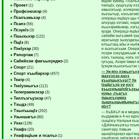
ищIэн хуейщ. Псалъ
Проект
папщIэ, хущхъуэу езэ
(1)
емызэгъыр, аллерги
Профсоюзхэр
(4)
къезытыр, нэхъапэкI
Псалъэжьхэр
(4)
операцэ ящIауэ щы-т
апхуэдэ хэтамэ, нар
Псапэ
(56)
къызэрикIыжар, нэгъ
ПсэукIэ
(3)
куэди. Операцэ ящIы
сабийм зыгъэжей ху
Пшыхьхэр
(122)
иратынур зыхуэдиз
ПщIэ
(8)
елъытащ абы и ныб
ПэкIухэр
и хьэлъагъым. Опер
(30)
псори зэхуэдэкъым: 
Репортаж
(7)
нэхъ тыншщ, нэхъ хэ
Сабийхэм факъыхуеджэ
(2)
гугъущ. Ахэри Iэмал 
Iуэхум къыхэлъытэн 
Спорт
(21)
— Уи япэ лэжьэгъу
Спорт хъыбархэр
(457)
махуэхэр дауэ
Театр
(4)
къыпщыхъуат? Уи
IэщIагъэр уи
нэгу
ТекIуэныгъэ
(112)
къызэрыщIэбгъэхь
Телеграммэхэр
(3)
нэры-
лъагъу
пщыхъуамрэ
Теплъэгъуэхэр
(47)
зыщхьэщыкIыныгъ
Тхыдэ
(49)
яIэт?
ТхылъыщIэ
(202)
— КъБКъУ-м и меди
къудамэм и 4-нэ кур
Узыншагъэ
(80)
сыщIэсу Налшык къа
Указ
(128)
«ДэIэпыкъуэгъу псы
Унафэ
санитару лэжьэн
(20)
щыщIэздзауэ щытащ.
УнафэщIым и псалъэ
(1)
узыфэхэр зиIэхэм я 