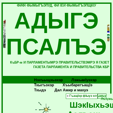
ФИФI ФЫМЫГЪЭПУД, ФИ IЕЙ ФЫМЫГЪЭПЩКIУ
АДЫГЭ
ПСАЛЪЭ
КъБР-м И ПАРЛАМЕНТЫМРЭ ПРАВИТЕЛЬСТВЭМРЭ Я ГАЗЕТ
ГАЗЕТА ПАРЛАМЕНТА И ПРАВИТЕЛЬСТВА КБР
Нэхъыщхьэхэр
Лэжьакlуэхэр
Тхыгъэхэр
Хъыбарегъащlэ
Тхыдэ
Дал Амир и махуэ
«
ГъащIэр фIыуэ елъагъу
Лъэужь
ШэкIыхьэ