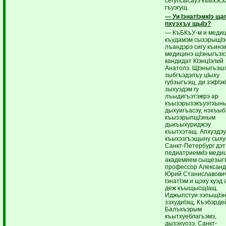
сегупсысауэ къыхэсх
гъуэгущ.
— Уи IэнатIэмкIэ щ
пхуэхъу щыIэ?
— КъБКъУ-м и меди
къудамэм сызэрыщIэ
лъандэрэ сигу къин
медицинэ щIэныгъэх
кандидат КIэнцIэлий
Анатолэ. ЩIэныгъэш
зыбгъэдэлъу цIыху
губзыгъэщ, ди зэфIэк
зыхуэдэм гу
лъыдигъэтэжрэ ар
къызэрызэкъуэтхын
дыхуигъасэу, нэхъыб
къызэрыпщIэным
дыкъыхуриджэу
къытхэтащ. Апхуэдэ
къыхэзгъэщыну сыху
Санкт-Петербург дэт
педиатриемкIэ меди
академием сыщезыг
профессор Александ
Юрий Станиславович
IэнатIэм и щэху куэд
деж къыщысщIащ.
Иджыпстуи зэпыщIэ
зэхудиIэщ, Къэбэрде
Балъкъэрым
къытхуеблагъэмэ,
дызэхуозэ, Санкт-