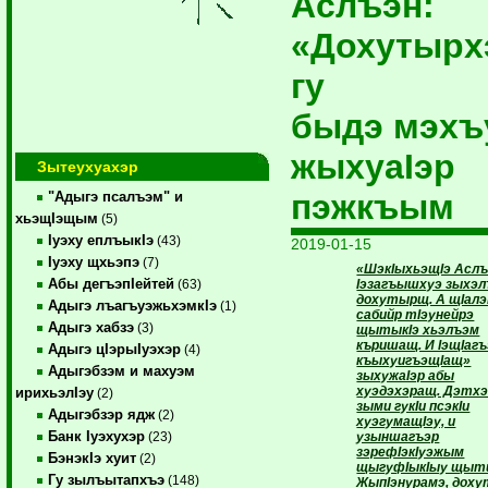
Аслъэн:
«Дохутырх
гу
быдэ мэхъ
жыхуаIэр
Зытеухуахэр
пэжкъым
"Адыгэ псалъэм" и
хьэщIэщым
(5)
Iуэху еплъыкIэ
(43)
2019-01-15
Iуэху щхьэпэ
(7)
«ШэкIыхьэщIэ Асл
Абы дегъэпIейтей
Iэзагъышхуэ зыхэл
(63)
дохутырщ. А щIалэ
Адыгэ лъагъуэжьхэмкIэ
(1)
сабийр тIэунейрэ
Адыгэ хабзэ
(3)
щытыкIэ хьэлъэм
къришащ. И IэщIаг
Адыгэ цIэрыIуэхэр
(4)
къыхуигъэщIащ»
Адыгэбзэм и махуэм
зыхужаIэр абы
хуэдэхэращ. Дэтх
ирихьэлIэу
(2)
зыми гукIи псэкIи
Адыгэбзэр ядж
(2)
хуэгумащIэу, и
Банк Iуэхухэр
узыншагъэр
(23)
зэрефIэкIуэжым
БэнэкIэ хуит
(2)
щыгуфIыкIыу щыт
Гу зылъытапхъэ
(148)
ЖыпIэнурамэ, дох