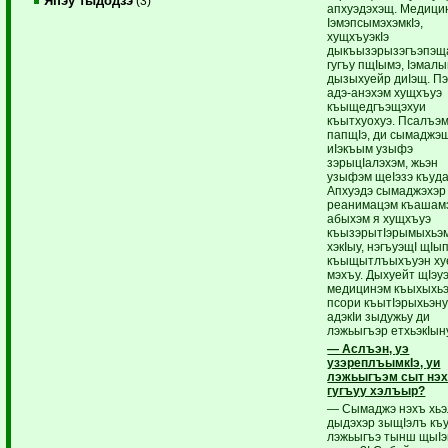
Япэу тыдодзэ
(3)
апхуэдэхэщ. Медици
IэмэпсымэхэмкIэ,
хущхъуэкIэ
дыкъызэрызэгъэпэщ
гугъу пщIымэ, Iэмал
дызыхуейр диIэщ. П
адэ-анэхэм хущхъуэ
къыщедгъэщэхуи
къытхуохуэ. Псалъэ
папщIэ, ди сымадж
иIэкъым узыфэ
зэрыцIалэхэм, жьэн
узыфэм щеIэзэ къуда
Апхуэдэ сымаджэхэр
реанимацэм къашам
абыхэм я хущхъуэ
къызэрытIэрымыхьэм
хэкIыу, нэгъуэщI щIып
къыщытлъыхъуэн ху
мэхъу. Дыхуейт щIэу
медицинэм къыхыхь
псори къытIэрыхьэну
адэкIи зыдужьу ди
лэжьыгъэр етхьэкIын
— Аслъэн, уэ
узэреплъымкIэ, уи
лэжьыгъэм сыт нэ
гугъуу хэлъыр?
— Сымаджэ нэхъ хь
дыдэхэр зыщIэлъ къ
лэжьыгъэ тынш щыIэ