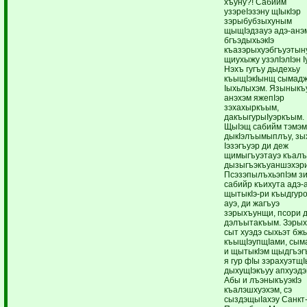
хъуну?! Сабийм
узэреIэзэну щIыкIэр
зэрыбубзыхуным
щыщIэдзауэ адэ-анэ
бгъэдыхьэкIэ
къазэрыхуэбгъуэтын
щиухыжу узэлIэлIэн I
Нэхъ гугъу дыдехьу
къыщIэкIынщ сымадж
Iыхьлыхэм. Языныкъу
анэхэм яжепIэр
зэхахыркъым,
дакъыгурыIуэркъым.
ЩыIэщ сабийм тэмэм
дыкIэлъымыплъу, зы
Iэзэгъуэр ди деж
щимыгъуэтауэ къал
дызыгъэкъуаншэхэри
ПсэзэпылъхьэпIэм з
сабийр къихута адэ-
щытыкIэ-ри къыдгуро
ауэ, ди жагъуэ
зэрыхъунщи, псори 
дэлъытакъым. Зэрыхъ
сыт хуэдэ сыхьэт бж
къыщIэупщIами, сым
и щытыкIэм щыдгъэгъ
я гур фIы зэрахуэтщ
дыхущIэкъуу апхуэдэ
Абы и лъэныкъуэкIэ
къалэшхуэхэм, сэ
сыздэщыIахэу Санкт