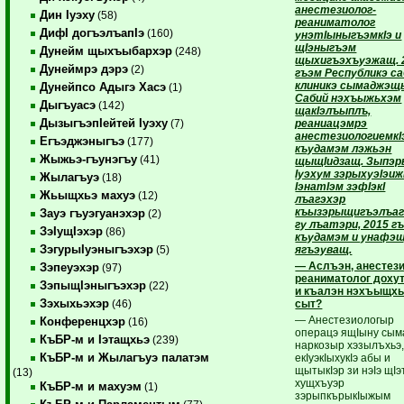
анестезиолог-
Дин Iуэху
(58)
реаниматолог
ДифI догъэлъапIэ
(160)
унэтIыныгъэмкIэ и
щIэныгъэм
Дунейм щыхъыбархэр
(248)
щыхигъэхъуэжащ. 
Дунеймрэ дэрэ
(2)
гъэм Республикэ с
клиникэ сымаджэ
Дунейпсо Адыгэ Хасэ
(1)
Сабий нэхъыжьхэм
Дыгъуасэ
(142)
щакIэлъыплъ,
ДызыгъэпIейтей Iуэху
реаниацэмрэ
(7)
анестезиологиемкI
Егъэджэныгъэ
(177)
къудамэм лэжьэн
Жыжьэ-гъунэгъу
(41)
щыщIидзащ. Зыпэ
Iуэхум зэрыхуэIэи
Жылагъуэ
(18)
IэнатIэм зэфIэкI
Жьыщхьэ махуэ
(12)
лъагэхэр
къызэрыщигъэлъа
Зауэ гъуэгуанэхэр
(2)
гу лъатэри, 2015 г
ЗэIущIэхэр
(86)
къудамэм и унафэщ
ЗэгурыIуэныгъэхэр
ягъэуващ.
(5)
— Аслъэн, анестези
Зэпеуэхэр
(97)
реаниматолог дох
ЗэпыщIэныгъэхэр
(22)
и къалэн нэхъыщх
Зэхыхьэхэр
сыт?
(46)
— Анестезиологыр
Конференцхэр
(16)
операцэ ящIыну сы
КъБР-м и Iэтащхьэ
(239)
наркозыр хэзылъхьэ,
КъБР-м и Жылагъуэ палатэм
екIуэкIыхукIэ абы и
щытыкIэр зи нэIэ щIэт
(13)
хущхъуэр
КъБР-м и махуэм
(1)
зэрыпкърыкIыжым