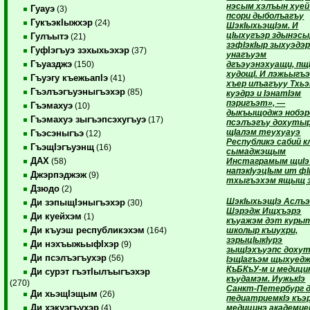
нэсым хэлъын хуей
Гуауэ
(3)
псори дыболъагъу
ГукъэкIыжхэр
(24)
ШэкIыхьэщIэм. И
цIыхугъэр здынэсыр
Гулъытэ
(21)
зэфIэкIыр зыхуэдэр
ГуфIэгъуэ зэхыхьэхэр
(37)
унагъуэм
Гъуазджэ
дгъэуэнэхуащи, пщ
(150)
худощI. И лэжьыгъэ
Гъуэгу къежьапIэ
(41)
хъер илъагъуу Тхь
Гъэлъэгъуэныгъэхэр
(85)
куэдрэ и IэнатIэм
пэригъэт», —
Гъэмахуэ
(10)
дыкъыщоджэ нобэр
Гъэмахуэ зыгъэпсэхугъуэ
(17)
псэлъэгъу дохуты
щIалэм теухуауэ
Гъэсэныгъэ
(12)
Республикэ сабий к
ГъэщIэгъуэнщ
(16)
сымаджэщым
ДАХ
Инстаграмым щиIэ
(58)
напэкIуэцIым ит ф
Джэрпэджэж
(9)
тхыгъэхэм ящыщ 
Дзюдо
(2)
ШэкIыхьэщIэ Аслъ
Ди зэпыщIэныгъэхэр
(30)
Шэрэдж Ищхъэрэ
Ди куейхэм
(1)
къуажэм дэт куры
Ди къуэш республикэхэм
школыр къиухри,
(164)
зэрыцIыкIурэ
Ди нэхъыжьыфIхэр
(9)
зыщIэхъуэпс доху
Ди псэлъэгъухэр
(56)
IэщIагъэм щыхуед
КъБКъУ-м и медици
Ди сурэт гъэтIылъыгъэхэр
къудамэм. ИужькIэ
(270)
Санкт-Петербург 
Ди хьэщIэщым
(26)
педиатриемкIэ къэ
Ди хэкуэгъухэр
медицинэ академи
(4)