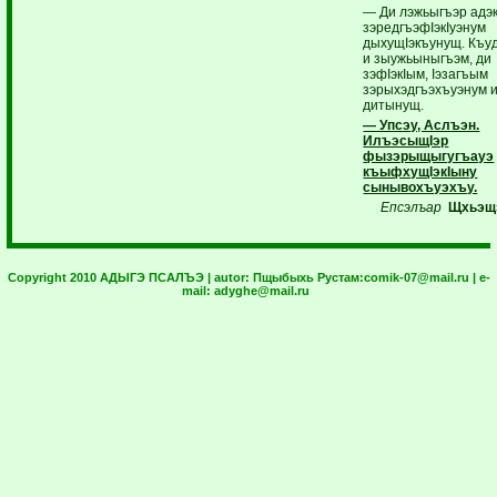
— Ди лэжьыгъэр адэк
зэредгъэфIэкIуэнум
дыхущIэкъунущ. Къу
и зыужьыныгъэм, ди
зэфIэкIым, Iэзагъым
зэрыхэдгъэхъуэнум и
дитынущ.
— Упсэу, Аслъэн.
ИлъэсыщIэр
фызэрыщыгугъауэ
къыфхущIэкIыну
сынывохъуэхъу.
Епсэлъар
Щхьэщ
Copyright 2010 АДЫГЭ ПСАЛЪЭ | autor:
Пщыбыхь Рустам:
comik-07@mail.ru
| e-
mail:
adyghe@mail.ru