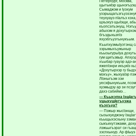
Петербург, Москва,
щытыкIэр щынэгъуэщ
Сымаджэм и Iуэхум
узэрыщагъэгъуэзэну
теухуауэ пIалъэ хэха
щхьэхуэ щыIэщи, абы
къопсэлъэнущ. Нэгъ
абыхэм я дохутырхэ
бгъэдыхьэпIэ
яхуэбгъуэтынукъым.
КъыпхуэмыIуэтэнщ с
зэрымыхъужыныр
къызыгурыIуа дохут
гум щигъэвыр. Апхуэ
хъыбар гуауэр адэ-а
яжепIэнри икъукIэ х
«Дохутырхэр гу быдэ
мэхъу», жыхуаIэр пэ
ЛIэныгъэм зэи
уесэфынукъым, псо
хуэмыдэу ар зи псэу
дахэ сабиймэ…
— Къыхэпха IэщIаг
ущыхущIегъуэжа
къэхъуа?
— Пэжыр жысIэнщи,
сызыхуеджэну IэщIа
къыщыхэсхыну зэма
сыкъихутэжами, дох
лэжьыгъэрат си гъащ
зэспхынур. Ар фIыуэ