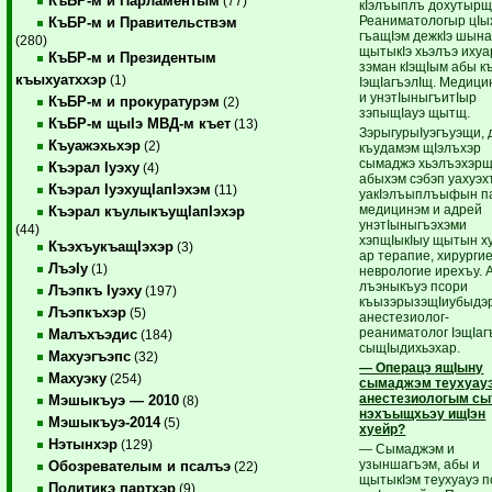
КъБР-м и Парламентым
(77)
кIэлъыплъ дохутырщ
Реаниматологыр цIы
КъБР-м и Правительствэм
гъащIэм дежкIэ шына
(280)
щытыкIэ хьэлъэ ихуа
КъБР-м и Президентым
зэман кIэщIым абы 
къыхуатххэр
(1)
IэщIагъэлIщ. Медици
и унэтIыныгъитIыр
КъБР-м и прокуратурэм
(2)
зэпыщIауэ щытщ.
КъБР-м щыIэ МВД-м къет
(13)
ЗэрыгурыIуэгъуэщи, 
Къуажэхьхэр
(2)
къудамэм щIэлъхэр
сымаджэ хьэлъэхэрщ
Къэрал Iуэху
(4)
абыхэм сэбэп уахуэх
Къэрал IуэхущIапIэхэм
(11)
уакIэлъыплъыфын п
медицинэм и адрей
Къэрал къулыкъущIапIэхэр
унэтIыныгъэхэми
(44)
хэпщIыкIыу щытын х
КъэхъукъащIэхэр
(3)
ар терапие, хирургие
ЛъэIу
(1)
неврологие ирехъу. 
лъэныкъуэ псори
Лъэпкъ Iуэху
(197)
къызэрызэщIиубыдэ
Лъэпкъхэр
(5)
анестезиолог-
реаниматолог IэщIаг
Малъхъэдис
(184)
сыщIыдихьэхар.
Махуэгъэпс
(32)
— Операцэ ящIыну
Махуэку
(254)
сымаджэм теухуау
анестезиологым сы
Мэшыкъуэ — 2010
(8)
нэхъыщхьэу ищIэн
Мэшыкъуэ-2014
(5)
хуейр?
Нэтынхэр
(129)
— Сымаджэм и
узыншагъэм, абы и
Обозревателым и псалъэ
(22)
щытыкIэм теухуауэ 
Политикэ партхэр
(9)