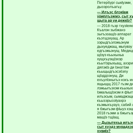
Петербург сыкIуэми,
дызэролъагъу.
— Илъэс блэкIам
уриплъэжмэ, сыт х
щыта ар уи дежкIэ?
— 2018 гъэр тхуэIея
Къалэн зыбжанэ
зыгъэзащIэ аппарат
къэтщэхуащ. Ар
зэрыдгъэлэжьэнум
дыхуеджащ, мыгувэу
едгъэжьэнущ. Медиц
щIэуэ къыхыхьа
хущхъуэщIэхэр
къытIэрыхьащ, ахэр
дяпэкIэ ди IэнатIэм
къыщыдгъэсэбэпу
щIэддзэнущ. Ди
ехъулIэныгъэ нэхъ и
ящыщщ 2017 гъэм д
лэжьыгъэхэм къыхых
IэмалыщIэхэм я фIыгъ
илъэсым, сымаджэщ
къызэрызэIуахрэ
къэмыхъуауэ, сабий 
я бжыгъэм фIыуэ хэщ
2018 гъэми а бжыгъэ
мащIэ тщIащ.
— Дызытехьа илъ
сыт хуэдэ мурадхэ
хувиIэ?