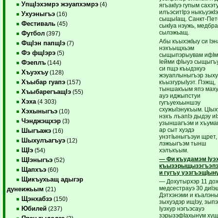
УпщIэхэмрэ жэуапхэмрэ
(4)
ягъакIуэ гупым сахэт
илъэситIрэ ныкъуэкI
Ухуэныгъэ
(16)
сыщыIащ. Санкт-Пет
Фестиваль
(45)
сыкIуа нэужь, медбр
сылэжьащ.
Футбол
(397)
Абы къыхэкIыу си Iэн
ФщIэн папщIэ
(7)
нэхъыщхьэм
Фэ фщIэрэ
(5)
сыщыпэрыувам ифIм
Iейми фIыуэ сыщыгъу
Фэеплъ
(144)
си пщэ къыдэхуэ
Хъуэхъу
(128)
жэуаплыныгъэр зыху
Хъыбар гуапэ
къызгурыIуэт. Пэжщ,
(157)
тыншакъым япэ маху
ХъыбарегъащIэ
(55)
ауэ иджыпстуи
Хэха
(4 303)
гугъуехьыншэу
схужыIэнукъым. ЦIы
Хэхыныгъэ
(10)
нэхъ лъапIэ дыдэу иI
Чэнджэщхэр
(3)
узыншагъэм и хъумак
ар сыт хуэдэ
Шыгъажэ
(16)
унэтIыныгъэуи щрет,
Шыхулъагъуэ
(12)
лэжьыгъэм тынш
ЩIэ
хэлъкъым.
(54)
— Фи къудамэм Iуэ
ЩIэныгъэ
(52)
къызэрыщызэгъэп
Щапхъэ
(60)
и гугъу уэзгъэщIыну
Щикъухьащ адыгэр
— Дохутырхэр 11 дох
медсестрауэ 30 диIэ
дунеижьым
(21)
Дэтхэнэми и къалэн
Щэнхабзэ
(150)
зыхуэдэр ищIэу, зып
Юбилей
Iуэхур нэгъэсауэ
(237)
зэрызэфIахынум хущ