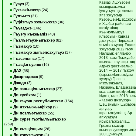
Кавказ Ищхъэрэм
Гуауэ
(3)
къыщрахьэжьа
ГукъэкIыжхэр
(24)
Iуэхугъуэ щхьэпэм и
япэ зэхуэсыр
Гулъытэ
(21)
Къэрэшей-Шэрджэс
ГуфIэгъуэ зэхыхьэхэр
(36)
и Хьэбэз районым
щекIуэкIащ.
Гъуазджэ
(146)
КъыкIэлъыкIуэ
Гъуэгу къежьапIэ
(40)
илъэсым «Кавказ
Гъэлъэгъуэныгъэхэр
(82)
джэгухэр» Черкесск
ягъэIэпхъуащ. Ещан
Гъэмахуэ
(10)
зэхуэсыр 2012 гъэм
Гъэмахуэ зыгъэпсэхугъуэ
(17)
Налшык, еплIанэр
2013 гъэм Псыхуабэ
Гъэсэныгъэ
(17)
щызэхашауэ щытащ
ГъэщIэгъуэнщ
(16)
АдэкIэ фестивалыр
2014 — 2017 гъэхэм
ДАХ
(58)
(зэрызэкIэлъыкIуэм
Джэрпэджэж
(9)
хуэдэу) Грознэ,
Дзюдо
(2)
Мэхъэчкъалэ,
Назрань, Владикавка
Ди зэпыщIэныгъэхэр
(27)
къалэхэм щекIуэкIащ
Ди куейхэм
(1)
Иджы, мис, 2018 гъэм
«Кавказ джэгухэр»
Ди къуэш республикэхэм
(164)
Шэшэным и щыхьэр
Ди нэхъыжьыфIхэр
(9)
аргуэру
щрагъэкIуэкIащ. Ар
Ди псэлъэгъухэр
(55)
апхуэдэуи
Ди сурэт гъэтIылъыгъэхэр
ирырагъэхьэлIащ
(259)
Грознэ къалэр
Ди хьэщIэщым
(26)
къызэрыунэхурэ илъ
200 щрикъум.
Ди хэкуэгъухэр
(3)