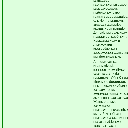
щэнхабзэ
гъэлъэгъуэныгъэхэр
щызэхуэсахэм,
ныбжьэгъугъэрэ
гуапагъэрэ зыхащIэу,
фIыкIэ ягу къинэжын,
зихуэдэ щымыIэу
къащыхъун папщIэ.
ДяпэкIэ мы зэхыхьэм
нэхъри зегъэубгъун,
Кавказышхуэм и
лIыкIуэхэри
къегъэблэгъэн
зэрыхуейри щыжаIа
мы фестивалым.
А псом яужькIэ
ирагъэкIуэкIа
концертри хуабжьу
удэзыхьэхт икIи
гукъинэжт. Абы Кавк
Ищхъэрэ федеральн
щIыналъэм хиубыдэ
хэгъэгу псоми я
художественнэ гупхэ
зыкъыщагъэлъэгъуа
Жэщыр фIыуэ
хэкIуэтауэщ
щызэхуащIыжар цIы
мини 2-м нэблагъэ
щызэхуэса стадион
щаIэта гуфIэгъуэ
теплъэгъуэхэр.