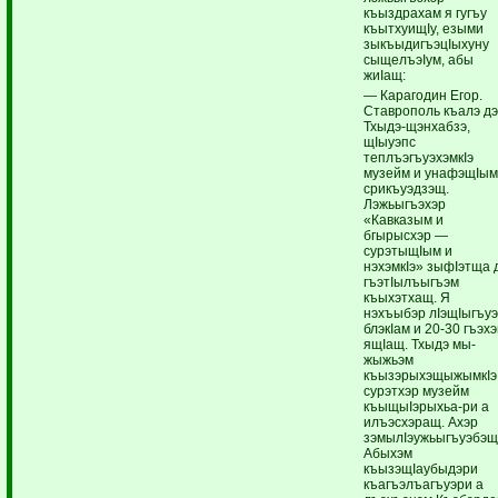
къыздрахам я гугъу
къытхуищIу, езыми
зыкъыдигъэцIыхуну
сыщелъэIум, абы
жиIащ:
— Карагодин Егор.
Ставрополь къалэ дэ
Тхыдэ-щэнхабзэ,
щIыуэпс
теплъэгъуэхэмкIэ
музейм и унафэщIы
срикъуэдзэщ.
Лэжьыгъэхэр
«Кавказым и
бгырысхэр —
сурэтыщIым и
нэхэмкIэ» зыфIэтща 
гъэтIылъыгъэм
къыхэтхащ. Я
нэхъыбэр лIэщIыгъу
блэкIам и 20-30 гъэх
ящIащ. Тхыдэ мы-
жыжьэм
къызэрыхэщыжымкIэ
сурэтхэр музейм
къыщыIэрыхьа-ри а
илъэсхэращ. Ахэр
зэмылIэужьыгъуэбэщ
Абыхэм
къызэщIаубыдэри
къагъэлъагъуэри а