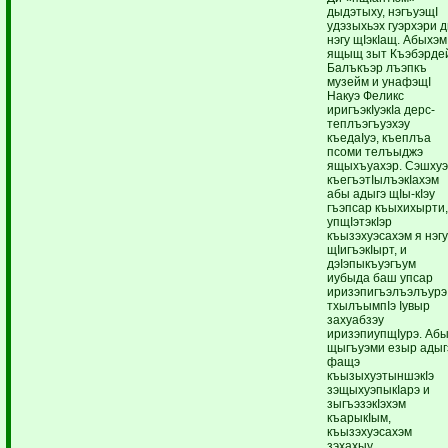
дыдэтыху, нэгъуэщI
удэзыхьэх гуэрхэри 
нэгу щIэкIащ. Абыхэм
ящыщ зыт Къэбэрде
Балъкъэр лъэпкъ
музейм и унафэщI
Накуэ Феликс
иригъэкIуэкIа дерс-
теплъэгъуэхэу
къедаIуэ, къеплъа
псоми телъыджэ
ящыхъуахэр. Сэшхуэ
къегъэтIылъэкIахэм
абы адыгэ щIы-кIэу
гъэпсар къыхихырти,
упщIэтэкIэр
къызэхуэсахэм я нэг
щIигъэкIырт, и
дэIэпыкъуэгъум
иубыда баш упсар
иризэпигъэлъэлъурэ
тхылъымпIэ Iувыр
захуабзэу
иризэпиупщIурэ. Аб
щыгъуэми езыр адыг
фащэ
къызыхуэтыншэкIэ
зэщыхуэпыкIарэ и
зыгъэзэкIэхэм
къарыкIым,
къызэхуэсахэм
зэхахыу,