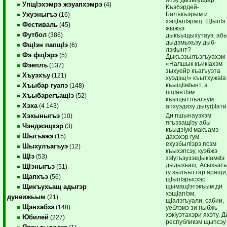
УпщIэхэмрэ жэуапхэмрэ
(4)
Къэбэрдей-
Балъкъэрым и
Ухуэныгъэ
(16)
хэщIапIэращ. ЩIыпIэ
Фестиваль
(45)
жыжьэ
Футбол
(386)
дыкъыщыхутауэ, аб
дыдэмыхьэу дыб-
ФщIэн папщIэ
(6)
лэкIынт?
Фэ фщIэрэ
(5)
Дыкъэзылъэгъуахэм
«Налшык къикIахэм
Фэеплъ
(137)
зыхуейр къагъуэта
Хъуэхъу
(121)
хуэдэщ!» къытхужаIа
къыщIэкIынт, а
Хъыбар гуапэ
(148)
пщIантIэм
ХъыбарегъащIэ
(52)
къыщытлъагъум
Хэха
(4 143)
апхуэдизу дыгуфIати
Ди пшынауэхэм
Хэхыныгъэ
(10)
ягъэзащIэу абы
Чэнджэщхэр
(3)
къыдэIукI макъамэ
Шыгъажэ
(15)
дахэхэр гум
ехуэбылIэрэ псэм
Шыхулъагъуэ
(12)
къыхэпсэу, куэбжэ
ЩIэ
(53)
зэIугъэузэщIыкIамкIэ
дыдыхьащ. Асыхьэт
ЩIэныгъэ
(51)
гу зылъыттар аращи
Щапхъэ
(56)
щIыпIэрысхэр
щымащIэтэкъым ди
Щикъухьащ адыгэр
хэщIапIэм,
дунеижьым
(21)
щIалэгъуали, сабии,
Щэнхабзэ
(148)
уеблэмэ зи ныбжь
хэкIуэтахэри яхэту. Д
Юбилей
(227)
республикэм щыпсэу