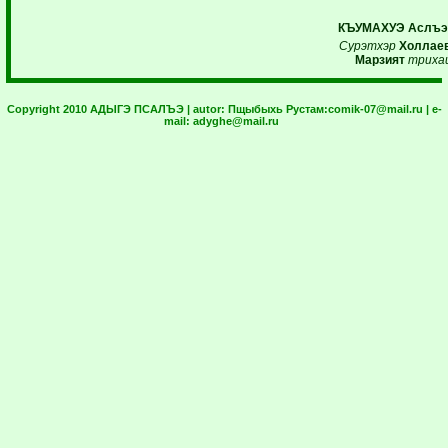
КЪУМАХУЭ
Аслъэ
Сурэтхэр
Холлае
Марзият
триха
Copyright 2010 АДЫГЭ ПСАЛЪЭ | autor:
Пщыбыхь Рустам:
comik-07@mail.ru
| e-
mail:
adyghe@mail.ru