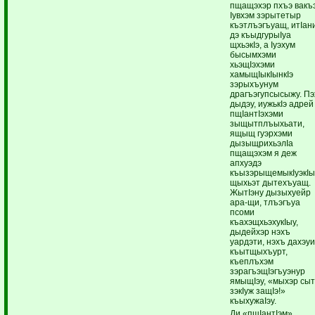
пщащэхэр пхъэ вакъ
Iувхэм зэрытетыр
къэтлъэгъуащ, итIан
дэ къыдгурыIуа
щхьэкIэ, а Iуэхум
бысымхэми
хьэщIэхэми
хамыщIыкIынкIэ
зэрыхъунум
драгъэгупсысыжу. П
дыдэу, иужькIэ адрей
пщIантIэхэми
зыщытплъыхьати,
ящыщ гуэрхэми
дызыщрихьэлIа
пщащэхэм я деж
апхуэдэ
къызэрыщемыкIуэкI
щыхьэт дытехъуащ.
ЖытIэну дызыхуейр
ара-щи, тлъэгъуа
псоми
къахэщхьэхукIыу,
дыдейхэр нэхъ
уардэти, нэхъ дахэу
къытщыхъурт,
къеплъхэм
зэрагъэщIэгъуэнур
ямыщIэу, «мыхэр сыт
зэкIуж защIэ!»
къыхужаIэу.
Ди «пщIантIэм»