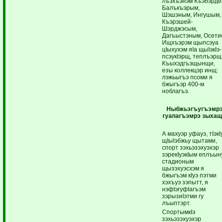
лъэхъэнэм Къэбэрде
Балъкъэрым,
Шэшэным, Ингушым,
Къэрэшей-
Шэрджэсым,
Дагъыстэным, Осети
Ищхъэрэм щыпсэуа
цIыхухэм яIа щыIэкIэ-
псэукIэрщ, теплъэрщ
Къыхэдгъэщынщи,
езы коллекцэр инщ:
лэжьыгъэ псоми я
бжыгъэр 400-м
ноблагъэ.
Ныбжьэгъугъэмр
гуапагъэмрэ зыхащ
А махуэр уфауэ, тIэкI
щIыIэбжьу щытами,
спорт зэхьэзэхуэхэр
зэрекIуэкIым еплъын
стадионым
щызэхуэсхэм я
бжыгъэм кIуэ пэтми
хэхъуэ зэпытт, я
нэфIэгуфIагъэм
зэрызиIэтми гу
лъыптэрт.
СпортымкIэ
зэхьэзэхуэхэр