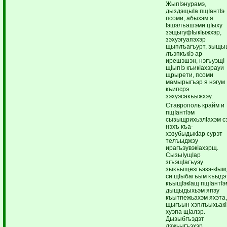
ЖыпIэнурамэ,
дыздэщыIа пщIантIэ
псоми, абыхэм я
Iэшэлъашэми цIыху
зэщыгуфIыкIыжхэр,
зэхуэгуапэхэр
щыплъагъурт, зыщ
лъэпкъкIэ ар
ирешэшэн, нэгъуэщI
щIыпIэ къикIахэрауи
щрырети, псоми
мамырыгъэр я нэгум
къипсрэ
зэхуэсакъыжхэу.
Ставрополь крайм и
пщIантIэм
сызыщрихьэлIахэм с
нэхъ къа-
хэзубыдыкIар сурэт
телъыджэу
ирагъэувэкIахэрщ.
СызыIущIар
згъэщIагъуэу
зыкъыщезгъэзэ-кIым
си щIыбагъым къыдэ
къыщIэкIащ пщIантIэ
дыщыдыхьэм япэу
къытпежьахэм яхэта
щыгъын хэплъыхьакI
хуэпа щIалэр.
Дызыбгъэдэт
лэжьыгъэхэр