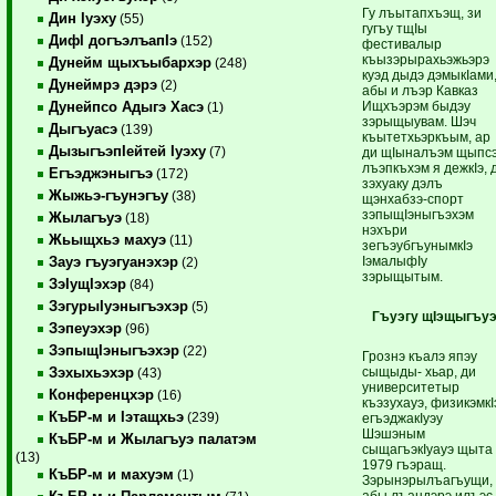
Гу лъытапхъэщ, зи
Дин Iуэху
(55)
гугъу тщIы
ДифI догъэлъапIэ
(152)
фестивалыр
къызэрырахьэжьэрэ
Дунейм щыхъыбархэр
(248)
куэд дыдэ дэмыкIами
Дунеймрэ дэрэ
(2)
абы и лъэр Кавказ
Ищхъэрэм быдэу
Дунейпсо Адыгэ Хасэ
(1)
зэрыщыувам. Шэч
Дыгъуасэ
(139)
къытетхьэркъым, ар
ДызыгъэпIейтей Iуэху
(7)
ди щIыналъэм щыпс
лъэпкъхэм я дежкIэ, 
Егъэджэныгъэ
(172)
зэхуаку дэлъ
Жыжьэ-гъунэгъу
(38)
щэнхабзэ-спорт
зэпыщIэныгъэхэм
Жылагъуэ
(18)
нэхъри
Жьыщхьэ махуэ
(11)
зегъэубгъунымкIэ
IэмалыфIу
Зауэ гъуэгуанэхэр
(2)
зэрыщытым.
ЗэIущIэхэр
(84)
ЗэгурыIуэныгъэхэр
(5)
Гъуэгу щIэщыгъу
Зэпеуэхэр
(96)
ЗэпыщIэныгъэхэр
(22)
Грознэ къалэ япэу
сыщыды- хьар, ди
Зэхыхьэхэр
(43)
университетыр
Конференцхэр
(16)
къэзухауэ, физикэмкI
КъБР-м и Iэтащхьэ
(239)
егъэджакIуэу
Шэшэным
КъБР-м и Жылагъуэ палатэм
сыщагъэкIуауэ щыта
(13)
1979 гъэращ.
КъБР-м и махуэм
(1)
Зэрынэрылъагъущи,
абы лъандэрэ илъэс