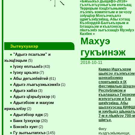
«Бжьыхьэ дыщафэ-2018»
гъэлъэгъуэныгъэм еплъащ
Террорым пэщIэтынымкIэ
лъэпкъ комитетым и зи чэзу
зэIущIэр Мэхъэчкъалэ
щригъэкIуэкIащ. Абы хэтащ
Къэбэрдей-Балъкъэрым и
Iэтащхьэм и къалэнхэр
пIалъэкIэ зыгъэзащIэ КIуэкIуэ
Казбек
»
Махуэ
Зытеухуахэр
гукъинэж
"Адыгэ псалъэм" и
хьэщIэщым
(5)
2018-10-11
Iуэху еплъыкIэ
(43)
Кавказ Ищхъэрэм
Iуэху щхьэпэ
(7)
щыпсэу лъэпкъхэм
щэнхабзэмрэ
Абы дегъэпIейтей
(61)
спортымкIэ я IX
Адыгэ лъагъуэжьхэмкIэ
(1)
фестивалыр Шэшэ
Республикэм и
Адыгэ хабзэ
(3)
къалащхьэ Грознэ
Адыгэ цIэрыIуэхэр
(4)
жэпуэгъуэм и 5-м
Адыгэбзэм и махуэм
щекIуэкIащ. Абы
щызэхуэсащ КИФЩI
ирихьэлIэу
(2)
м хиубыдэ щIынал
Адыгэбзэр ядж
(2)
7-м я лIыкIуэу 700-
щIигъу.
Банк Iуэхухэр
(20)
БэнэкIэ хуит
(2)
Фигу
Гу зылъытапхъэ
(145)
къэдгъэкIыжынщи,