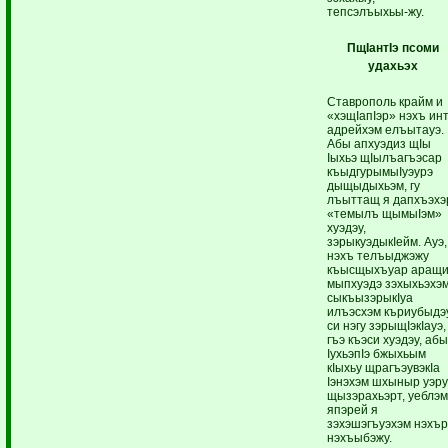
тепсэлъыхьы-жу.
ПщIантIэ псоми
удахьэх
Ставрополь крайм и
«хэщIапIэр» нэхъ инт
адрейхэм елъытауэ.
Абы апхуэдиз щIы
Iыхьэ щIылъагъэсар
къыдгурымыIуэурэ
дыщыдыхьэм, гу
лъыттащ я дапхъэхэ
«темылъ щымыIэм»
хуэдэу,
зэрыкуэдыкIейм. Ауэ,
нэхъ телъыджэжу
къысщыхъуар аращи
мыпхуэдэ зэхыхьэхэ
сыкъызэрыкIуа
илъэсхэм къриубыдэ
си нэгу зэрыщIэкIауэ,
гъэ къэси хуэдэу, абы
IухьэпIэ бжыхьым
кIыхьу щрагъэувэкIа
Iэнэхэм шхыныр уэр
щызэрахьэрт, уеблэм
япэрей я
зэхэшэгъуэхэм нэхър
нэхъыбэжу.