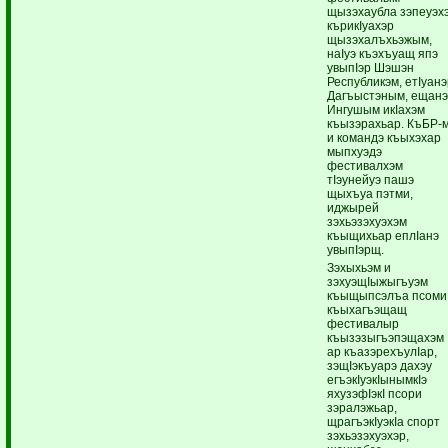
щызэхаубла зэпеуэх
кърикIуахэр
щызэхалъхьэжым,
наIуэ къэхъуащ япэ
увыпIэр Шэшэн
Республикэм, етIуан
Дагъыстэным, ещан
Ингушым икIахэм
къызэрахьар. КъБР-
и командэ къыхэхар
мыпхуэдэ
фестивалхэм
тIэунейуэ пашэ
щыхъуа пэтми,
иджырей
зэхьэзэхуэхэм
къыщихьар еплIанэ
увыпIэрщ.
Зэхыхьэм и
зэхуэщIыжыгъуэм
къыщыпсэлъа псоми
къыхагъэщащ
фестивалыр
къызэзыгъэпэщахэм
ар къазэрехъулIар,
зэщIэкъуарэ дахэу
егъэкIуэкIынымкIэ
яхузэфIэкI псори
зэралэжьар,
щрагъэкIуэкIа спорт
зэхьэзэхуэхэр,