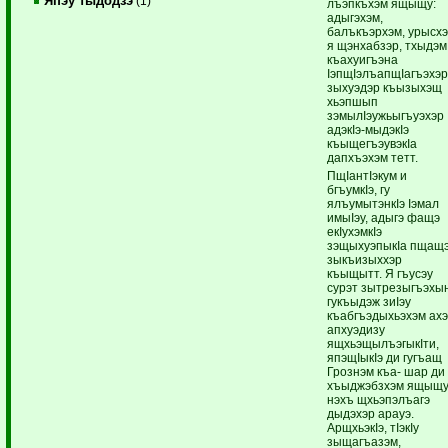
Япэу тыдодзэ
(1)
лъэпкъхэм ящыщу:
адыгэхэм,
балъкъэрхэм, урысх
я щэнхабзэр, тхыдэм
къахуигъэна
IэпщIэлъапщIагъэхэ
зыхуэдэр къызыхэщ
хьэпшып
зэмылIэужьыгъуэхэр
адэкIэ-мыдэкIэ
къыщегъэувэкIа
дапхъэхэм тетт.
ПщIантIэкум и
бгъумкIэ, гу
ялъумытэнкIэ Iэмал
имыIэу, адыгэ фащэ
екIухэмкIэ
зэщыхуэпыкIа пщащ
зыкъизыххэр
къыщытт. Я гъусэу
сурэт зытрезыгъэхы
гукъыдэж зиIэу
къабгъэдыхьэхэм ах
апхуэдизу
ящхьэщылъэгыкIти,
япэщIыкIэ ди гугъащ
Грознэм къа- шар ди
хъыджэбзхэм ящыщ
нэхъ щхьэпэлъагэ
дыдэхэр арауэ.
АрщхьэкIэ, тIэкIу
зыщагъазэм,