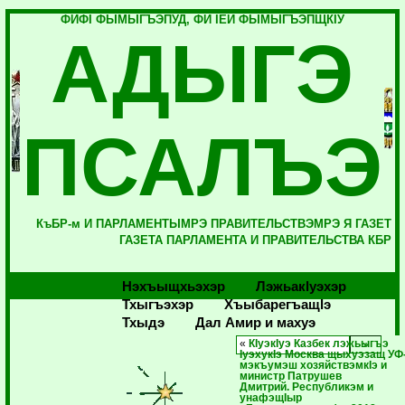
ФИФI ФЫМЫГЪЭПУД, ФИ IЕЙ ФЫМЫГЪЭПЩКIУ
АДЫГЭ
ПСАЛЪЭ
КъБР-м И ПАРЛАМЕНТЫМРЭ ПРАВИТЕЛЬСТВЭМРЭ Я ГАЗЕТ
ГАЗЕТА ПАРЛАМЕНТА И ПРАВИТЕЛЬСТВА КБР
Нэхъыщхьэхэр
Лэжьакlуэхэр
Тхыгъэхэр
Хъыбарегъащlэ
Тхыдэ
Дал Амир и махуэ
«
КIуэкIуэ Казбек лэжьыгъэ
IуэхукIэ Москва щыхуэзащ УФ
мэкъумэш хозяйствэмкIэ и
министр Патрушев
Дмитрий. Республикэм и
унафэщIыр