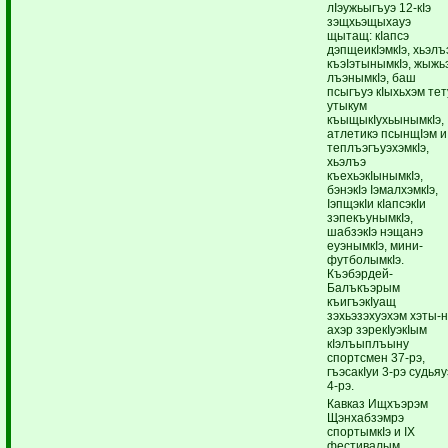
лIэужьыгъуэ 12-кIэ
зэщхьэщыхауэ
щытащ: кIапсэ
дэпщеикIэмкIэ, хьэлъ
къэIэтынымкIэ, жыжь
лъэнымкIэ, баш
псыгъуэ кIыхьхэм тет
утыкум
къыщыкIухьынымкIэ,
атлетикэ псынщIэм и
теплъэгъуэхэмкIэ,
хьэлъэ
къехьэкIынымкIэ,
бэнэкIэ IэмалхэмкIэ,
IэпщэкIи кIапсэкIи
зэпекъунымкIэ,
шабзэкIэ нэщанэ
еуэнымкIэ, мини-
футболымкIэ.
Къэбэрдей-
Балъкъэрым
къигъэкIуащ
зэхьэзэхуэхэм хэты-н
ахэр зэрекIуэкIым
кIэлъыплъыну
спортсмен 37-рэ,
гъэсакIуи 3-рэ судьяу
4-рэ.
Кавказ Ищхъэрэм
Щэнхабзэмрэ
спортымкIэ и IX
фестивалым