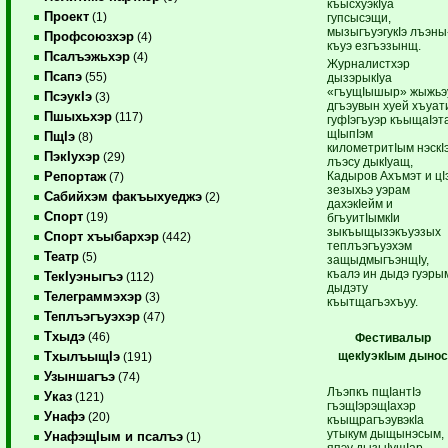
къысхуэкIуа
Проект
(1)
гупсысэщи,
мызыгъуэгукIэ лъэны
Профсоюзхэр
(4)
къуэ езгъэзынщ.
Псалъэжьхэр
(4)
Журналистхэр
Псапэ
(55)
дызэрыкIуа
«гъущIышыр» жыжьэ
ПсэукIэ
(3)
дгъэувын хуей хъуат
Пшыхьхэр
(117)
гуфIэгъуэр къыщаIэт
щIыпIэм
ПщIэ
(8)
километритIым нэскI
ПэкIухэр
(29)
лъэсу дыкIуащ,
Кадыров Ахъмэт и цI
Репортаж
(7)
зезыхьэ уэрам
Сабийхэм факъыхуеджэ
(2)
дахэкIейм и
Спорт
(19)
бгъуитIымкIи
зыкъыщызэкъуэзых
Спорт хъыбархэр
(442)
теплъэгъуэхэм
Театр
(5)
защыдмыгъэнщIу,
къалэ ин дыдэ гуэры
ТекIуэныгъэ
(112)
дыдэту
Телеграммэхэр
(3)
къытщагъэхъуу.
Теплъэгъуэхэр
(47)
Тхыдэ
(46)
Фестивалыр
щекIуэкIым дынос
ТхылъыщIэ
(191)
Узыншагъэ
(74)
Лъэпкъ пщIантIэ
Указ
(121)
гъэщIэрэщIахэр
Унафэ
(20)
къыщрагъэувэкIа
утыкум дыщынэсым,
УнафэщIым и псалъэ
(1)
япэу дызыIущIар