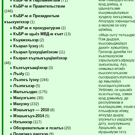
КъБР-м и Парламентым
(71)
куэд дэкIащ, а
КъБР-м и Правительствэм
щIыналъэми
(246)
къыумыцIыхужын
КъБР-м и Президентым
хуэдизу зихъуэжащ.
Апхуэдэу зэрыщыты
къыхуатххэр
(1)
а махуэм си нэгу
КъБР-м и прокуратурэм
(2)
щIэкIащ.
КъБР-м щыIэ МВД-м къет
(13)
«Мыр сыту телъыджэ
Пэж дыдэуи,
Къуажэхьхэр
(2)
къызэрыджаIауэ
Къэрал Iуэху
(4)
дахи!» хужыпIэну,
Грознэр дунейм тет
Къэрал IуэхущIапIэхэм
(11)
къалэшхуэхэм
Къэрал къулыкъущIапIэхэр
зэрызыхуагъэфащэу
(46)
зыкъизыхщ. Ауэ,
КъэхъукъащIэхэр
(3)
семыжьэ ипэкIэ
къызэпсэлъахэм
ЛъэIу
(1)
сызэрырагъэгупсыса
Лъэпкъ Iуэху
(194)
ар ямылейуэ
къысщыхъуакъым.
Лъэпкъхэр
(5)
Уеблэмэ, си щхьэкIэ
Малъхъэдис
(175)
къэслъытащ, зэман
Махуэгъэпс
(30)
куэд дэмыкIыу, ди
республикэм и
Махуэку
(232)
къалащхьэми, езым 
Мэшыкъуэ — 2010
(8)
плъыфэхэр иIэжу,
апхуэдэ дыдэу,
Мэшыкъуэ-2014
(5)
ухуэныгъэ уардэхэр
Нэтынхэр
(117)
дэту, зыхуэужьыну.
АрщхьэкIэ, ар
Обозревателым и псалъэ
(20)
кIуэрыкIуэм тету
Политикэ партхэр
(9)