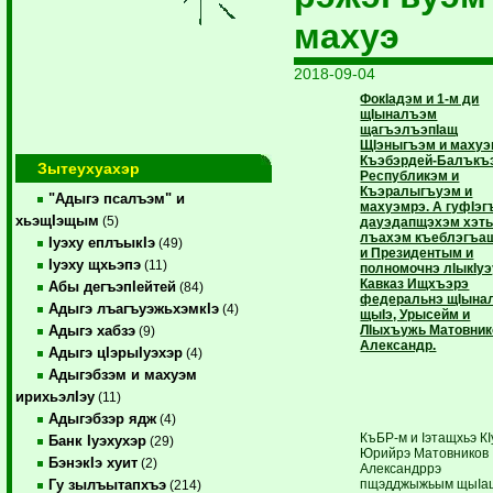
махуэ
2018-09-04
ФокIадэм и 1-м ди
щIыналъэм
щагъэлъэпIащ
ЩIэныгъэм и маху
Къэбэрдей-Балъкъ
Зытеухуахэр
Республикэм и
Къэралыгъуэм и
"Адыгэ псалъэм" и
махуэмрэ. А гуфIэг
хьэщIэщым
(5)
дауэдапщэхэм хэты
лъахэм къеблэгъа
Iуэху еплъыкIэ
(49)
и Президентым и
Iуэху щхьэпэ
(11)
полномочнэ лIыкIуэ
Кавказ Ищхъэрэ
Абы дегъэпIейтей
(84)
федеральнэ щIына
Адыгэ лъагъуэжьхэмкIэ
(4)
щыIэ, Урысейм и
ЛIыхъужь Матовник
Адыгэ хабзэ
(9)
Александр.
Адыгэ цIэрыIуэхэр
(4)
Адыгэбзэм и махуэм
ирихьэлIэу
(11)
Адыгэбзэр ядж
(4)
КъБР-м и Iэтащхьэ КI
Банк Iуэхухэр
(29)
Юрийрэ Матовников
БэнэкIэ хуит
(2)
Александррэ
пщэдджыжьым щыIа
Гу зылъытапхъэ
(214)