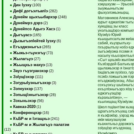
хэкушхуэм — Урысей
Дин Iуэху
(100)
зыужьыныгъэм
ДифI догъэлъапIэ
(282)
фыхуэлэжьэнырщ.
Дунейм щыхъыбархэр
(248)
Матовников Алексан
курыт еджапIэм тыгъ
Дунеймрэ дэрэ
(2)
хуищIащ зы класс
Дунейпсо Адыгэ Хасэ
(1)
унэлъащIэрэ компью
КIуэкIуэ Юрий
Дыгъуасэ
(165)
къыщыпсалъэм жиIа
ДызыгъэпIейтей Iуэху
(6)
сабий, къуэрылъху-
Егъэджэныгъэ
(265)
пхъурылъху нобэ ед
зыгъэкIуэжа псоми я
Жыжьэ-гъунэгъу
(73)
насыпу къызэрилъыт
Жылагъуэ
(27)
«Сыт щхьэкIэ жыпIэм
Къэбэрдей-Балъкъэ
Жьыщхьэ махуэ
(13)
щылажьэхэр я IэнатI
Зауэ гъуэгуанэхэр
(2)
IэщIагъэм хуэIэзэ, гур
псэкIэ лэжьыгъэм пэ
ЗэIущIэхэр
(111)
егъэджакIуэхэщ. Абы
ЗэгурыIуэныгъэхэр
(3)
сохъуэхъу шыIэныгъ
Зэпеуэхэр
(137)
ехъулIэныгъэрэ яIэу 
еджэгъуэщIэр
ЗэпыщIэныгъэхэр
(28)
кърахьэлIэну», —
Зэхыхьэхэр
(56)
къыпищащ КIуэкIуэм.
Кавказ-2020
(1)
Школ пщIантIэм хьэщ
щрагъэлъэгъуащ са
Конференцхэр
(16)
я къэфэкIэр, уэрэд жы
КъБР-м и Iэтащхьэ
(241)
икIи махуэшхуэм
къахилъхьэ дэрэжэг
КъБР-м и Жылагъуэ палатэм
зэIущIэр игъэдэхащ.
(12)
КIуэкIуэмрэ