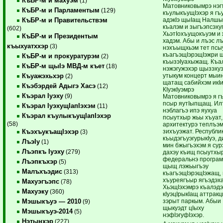
КъБР-м и махуэм
(1)
Матовниковымрэ нэг
КъБР-м и Парламентым
(129)
къулыкъущIэхэр я гъ
адэкIэ щыIащ Налшы
КъБР-м и Правительствэм
къалэм и зыгъэпсэху
(602)
ХьэтIохъущокъуэм и
КъБР-м и Президентым
хадэм. Абы и лъэс л
къыхуатххэр
(3)
нэхъыщхьэм тет псы
къагъэщIэрэщIэжри щ
КъБР-м и прокуратурэм
(2)
къызэIуахыжащ. Къа
КъБР-м щыIэ МВД-м къет
(18)
нэжэгужэхэр щызэху
утыкум концерт мыи
Къуажэхьхэр
(2)
щатащ сабийхэм икI
Къэбэрдей Адыгэ Хасэ
(12)
КIуэкIуэмрэ
Къэрал Iуэху
(9)
Матовниковымрэ я г
псыр яутIыпщащ. Ил
Къэрал IуэхущIапIэхэм
(11)
нэблагъэ ипэ яухуа
Къэрал къулыкъущIапIэхэр
псыутхыр жьы хъуат,
(58)
архитектурэ теплъэ
зихъуэжат. Республи
КъэхъукъащIэхэр
(3)
къыдэгъуэгурыкIуэ, д
ЛъэIу
(1)
мин бжыгъэхэм я сур
Лъэпкъ Iуэху
(279)
дахэу къищ псыутхы
федеральнэ програ
Лъэпкъхэр
(5)
щыщ лэжьыгъэу
Малъхъэдис
(313)
къагъэщIэрэщIэжащ,
хъуреягъыр ягъэдэх
Махуэгъэпс
(78)
ХьэщIэхэмрэ къалэд
Махуэку
(360)
кIуэцIрыкIащ аттрак
зэрыт паркым. Абыи
Мэшыкъуэ — 2010
(9)
щыкуэдт цIыху
Мэшыкъуэ-2014
(5)
нэфIэгуфIэхэр.
Нэтынхэр
(227)