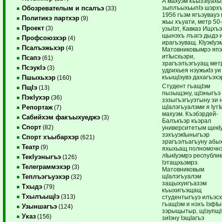
А махуэм къызэIуахы
зыплъыхьыпIэ шэрх
Обозревателым и псалъэ
(33)
1956 гъэм ягъэувауэ
Политикэ партхэр
(9)
жьы хъуати, метр 50-
Проект
(3)
узыIэт, Кавказ Ищхъ
щынэхъ лъагэ дыдэ и
Профсоюзхэр
(4)
ирагъэуващ. КIуэкIуэ
Псалъэжьхэр
(4)
Матовниковымрэ япэ
итIысхьэри,
Псапэ
(61)
зрагъэлъэгъуащ метр
ПсэукIэ
(3)
удрихьея нэужькIэ уи
къыщIэувэ дахагъэхэ
Пшыхьхэр
(160)
Студент гъащIэм
ПщIэ
(13)
пызыщэну, щIэныгъэ
ПэкIухэр
(36)
зэзыгъэгъуэтыну зи н
щIалэгъуалэми я IутI
Репортаж
(7)
махуэм. Къэбэрдей-
Сабийхэм факъыхуеджэ
(3)
Балъкъэр къэрал
Спорт
(82)
университетым щекIу
зэхъуэкIыныгъэр
Спорт хъыбархэр
(621)
зрагъэлъагъуну абы
Театр
(9)
яхыхьащ полномочн
лIыкIуэмрэ республи
ТекIуэныгъэ
(126)
Iэтащхьэмрэ.
Телеграммэхэр
(3)
Матовниковым
щIалэгъуалэм
Теплъэгъуэхэр
(32)
защыхуигъазэм
Тхыдэ
(79)
къыхигъэщащ
ТхылъыщIэ
(313)
студентыгъуэ илъэс
гъащIэм и нэхъ IэфIы
Узыншагъэ
(124)
зэрыщытыр, щIэупщI
Указ
(156)
зиIэну IэщIагъэ