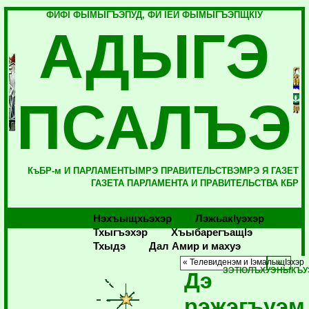
ФИФI ФЫМЫГЪЭПУД, ФИ IЕЙ ФЫМЫГЪЭПЩКIУ
АДЫГЭ
ПСАЛЪЭ
КъБР-м И ПАРЛАМЕНТЫМРЭ ПРАВИТЕЛЬСТВЭМРЭ Я ГАЗЕТ
ГАЗЕТА ПАРЛАМЕНТА И ПРАВИТЕЛЬСТВА КБР
Нэхъыщхьэхэр
Лэжьакlуэхэр
Тхыгъэхэр
Хъыбарегъащlэ
Тхыдэ
Дал Амир и махуэ
« Телевиденэм и IэмалыщIэхэр
ЗЭТIОЛЪХУЭНЫКЪУ
Дэ
рэжэгъуэм