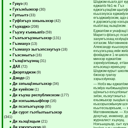
Шэджэм къалэ дэт к
Гуауэ
(4)
еджапIэ №1-м. Гъэ
ГукъэкIыжхэр
(30)
еджэгъуэщIэм щыгуф
къызэхуэса еджакIуэ
Гулъытэ
(33)
егъэджакIуэхэм, адэ
ГуфIэгъуэ зэхыхьэхэр
(42)
я дэрэжэгъуэр нэхър
къаIэтащ хьэщIэхэм.
Гъуазджэ
(208)
ЕджапIэм и унафэщI
Гъуэгу къежьапIэ
(59)
Маритэ фIэхъус псал
Гъэлъэгъуэныгъэхэр
(131)
захуигъэзащ кзэIущI
хэтахэм. Матовников
Гъэмахуэ
(13)
Александр къызэхуэ
Гъэмахуэ зыгъэпсэхугъуэ
(18)
ехъуэхъуащ икIи жиI
фокIадэм и 1-м школа
Гъэсэныгъэ
(16)
минхэр еджапIэм
ГъэщIэгъуэнщ
(31)
зэрекIуэлIэжыр, етIа
ДАХ
(72)
илъэсищэ ирикъуну
Шэджэм курыт школм
Джэрпэджэж
(9)
бжэхэр гуапэу
Дзюдо
(2)
зэрызэIуихар.
Ди зэпыщIэныгъэхэр
(34)
— Нобэ мы еджапIэм
къэкIуа ныбжьыщIэх
Ди куейхэм
(1)
щIэныгъэ ехъулIэныг
Ди къуэш республикэхэм
(177)
зиIэн, къэхутэныгъэ
ехьэжьахэр зыщIын 
Ди нэхъыжьыфIхэр
(16)
къазэрыхэкIынум шэ
Ди псэлъэгъухэр
(85)
къытесхьэркъым, — 
Матовниковым. — Хэ
Ди сурэт гъэтIылъыгъэхэр
дохутыр, инженер, дз
(341)
журналист хъунущ.
Ди хьэщIэщым
(21)
Нэхъыщхьэр, сыт ху
Ди хэкуэгъухэр
(4)
IэщIагъэ къыхэфхми,