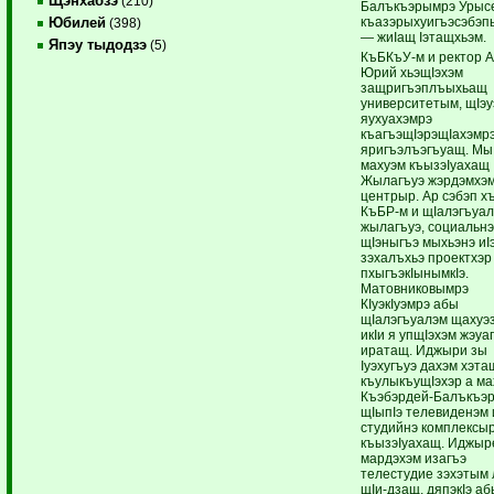
Щэнхабзэ
(210)
Балъкъэрымрэ Урыс
къазэрыхуигъэсэбэп
Юбилей
(398)
— жиIащ Iэтащхьэм.
Япэу тыдодзэ
(5)
КъБКъУ-м и ректор 
Юрий хьэщIэхэм
защригъэплъыхьащ
университетым, щIэу
яухуахэмрэ
къагъэщIэрэщIахэмр
яригъэлъэгъуащ. Мы
махуэм къызэIуахащ
Жылагъуэ жэрдэмхэм
центрыр. Ар сэбэп х
КъБР-м и щIалэгъуа
жылагъуэ, социальнэ
щIэныгъэ мыхьэнэ иI
зэхалъхьэ проектхэр
пхыгъэкIынымкIэ.
Матовниковымрэ
КIуэкIуэмрэ абы
щIалэгъуалэм щахуэ
икIи я упщIэхэм жэуа
иратащ. Иджыри зы
Iуэхугъуэ дахэм хэта
къулыкъущIэхэр а ма
Къэбэрдей-Балъкъэ
щIыпIэ телевиденэм 
студийнэ комплексы
къызэIуахащ. Иджыр
мардэхэм изагъэ
телестудие зэхэтым
щIи-дзащ, дяпэкIэ а