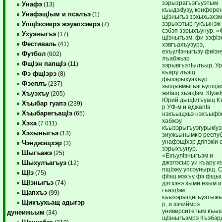
зэрызрагъэгъуэтым
Унафэ
(13)
къыдэкIуэу, конфере
УнафэщIым и псалъэ
(1)
щIэныгъэ зэхыхьэхэ
зэрыхэтыр гукъынэж 
УпщIэхэмрэ жэуапхэмрэ
(7)
сэбэп зэрыхъунур. «
Ухуэныгъэ
(17)
щIэныгъэм, фи зэфIэ
Фестиваль
(41)
хэвгъахъуэурэ,
ехъулIэныгъэу фиIэн
Футбол
(602)
лъабжьэр
ФщIэн папщIэ
(11)
зэрывгъэтIылъыр, У
къару лъэщ
Фэ фщIэрэ
(8)
фызэрыхуэхъур
Фэеплъ
(237)
зыщывмыгъэгъупщэ»
жиIащ хьэщIэм. КIуэкI
Хъуэхъу
(205)
Юрий дыщIигъуащ К
Хъыбар гуапэ
(239)
р УФ-м и еджапIэ
ХъыбарегъащIэ
(65)
нэхъыщхьэ нэхъыфI
хабжэу
Хэха
(7 011)
къызэрыгъуэгурыкIуэ
Хэхыныгъэ
(13)
зиужьынымкIэ респу
унафэщIхэр дяпэкIи 
Чэнджэщхэр
(3)
зэрыхъунур.
Шыгъажэ
(25)
«ЕхъулIэныгъэм и
джэлэсыр уи къару 
Шыхулъагъуэ
(12)
пщIэжу упсэунырщ. 
ЩIэ
(75)
фIэщ мэхъу фэ фщы
ЩIэныгъэ
(74)
дэтхэнэ зыми езым и
гъащIэм
Щапхъэ
(99)
къызэрыщигъуэтыж
Щикъухьащ адыгэр
р, и зэчиймрэ
университетым къыщ
дунеижьым
(34)
щIэныгъэмрэ Къэбэр