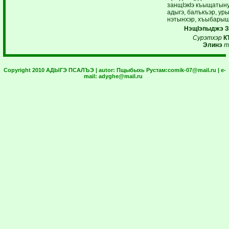
занщIэкIэ къыщатын
адыгэ, балъкъэр, ур
нэтынхэр, хъыбарыщ
НэщIэпыджэ З
Сурэтхэр
К
Элинэ
т
Copyright 2010 АДЫГЭ ПСАЛЪЭ | autor:
Пщыбыхь Рустам:
comik-07@mail.ru
| e-
mail:
adyghe@mail.ru