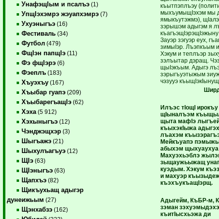
УнафэщIым и псалъэ
(1)
къытпэплъэу (полит
мыхъумыщIэхэм мы 
УпщIэхэмрэ жэуапхэмрэ
(7)
ямыкъутэжмэ), щIалэ
Ухуэныгъэ
(16)
зэрышэм адыгэм я л
къагъэщIэрэщIэжыну
Фестиваль
(34)
Зауэр зэгуэр еух, гъ
Футбол
(479)
зимыIэр. Лъэпкъым и
ФщIэн папщIэ
(11)
Хэкум и теплъэр зых
зэлъытар дэращ. Чэз
Фэ фщIэрэ
(6)
щыIэкъым. Адыгэ лъ
Фэеплъ
(183)
зэрыгъуэтыжым зиу
чэзууэ къыщIэкIынущ
Хъуэхъу
(167)
Шир
Хъыбар гуапэ
(209)
ХъыбарегъащIэ
(62)
Илъэс тIощI ирокъу
Хэха
(5 912)
щIыналъэм къыщы
щыта мафIэ лыгъе
Хэхыныгъэ
(12)
къыхэкIыжа адыгэ
Чэнджэщхэр
(3)
лъахэм къызэрагъэ
Шыгъажэ
(21)
Мейкъуапэ пэмыж
абыхэм щыхуаухуа
Шыхулъагъуэ
(12)
Махуэхьэблэ жылэ
ЩIэ
(63)
зыщаужьыжащ уна
куэдым. Хэкум къэ
ЩIэныгъэ
(63)
и махуэр къызыдеж
Щапхъэ
(82)
къэхъукъащIэрщ.
Щикъухьащ адыгэр
дунеижьым
(27)
Адыгейм, КъБР-м, 
зэман зэхуэмыдэх
Щэнхабзэ
(162)
къит
I
ысхьэжа ди