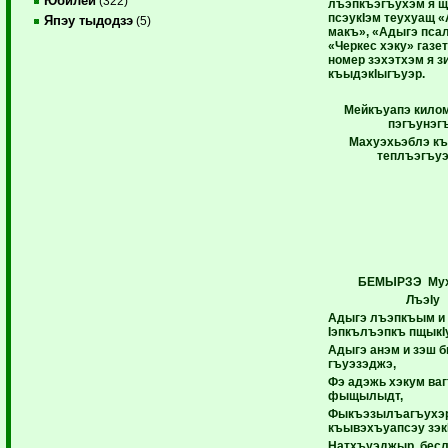
Юбилей
(322)
лъэпкъэгъухэм я 
псэук
I
эм теухуащ 
Япэу тыдодзэ
(5)
макъ», «Адыгэ пса
«Черкес хэку» газе
номер зэхэтхэм я з
къыдэк
I
ыгъуэр.
Мейкъуапэ килом
пэгъунэг
Махуэхьэблэ къ
теплъэгъу
БЕМЫРЗЭ Мух
Лъэ
I
у
Адыгэ лъэпкъым и
Iэпкълъэпкъ пщыкI
Адыгэ анэм и зэш 
гъуэзэджэ,
Фэ адэжь хэкум ва
фыщылыдт,
Фыкъэзылъагъухэ
къывэхъуапсэу зэкI
Натхъуэджыр, бесл