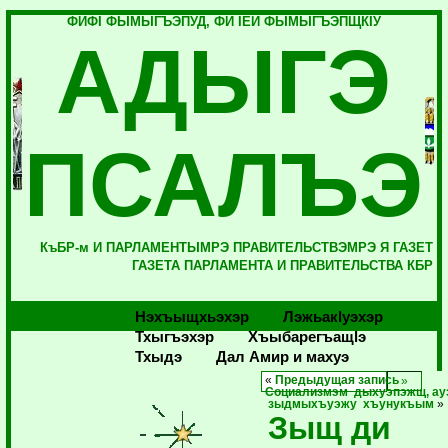
ФИФI ФЫМЫГЪЭПУД, ФИ IЕЙ ФЫМЫГЪЭПЩКIУ
АДЫГЭ
ПСАЛЪЭ
КъБР-м И ПАРЛАМЕНТЫМРЭ ПРАВИТЕЛЬСТВЭМРЭ Я ГАЗЕТ
ГАЗЕТА ПАРЛАМЕНТА И ПРАВИТЕЛЬСТВА КБР
Нэхъыщхьэхэр
Лэжьакlуэхэр
Тхыгъэхэр
Хъыбарегъащlэ
Тхыдэ
Дал Амир и махуэ
«
Предыдущая запись
Социализмэм дыхуэпэжщ, ау
зыдмыхъуэжу хъунукъым
»
Зыщ ди