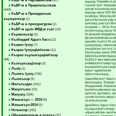
КъБР-м и Парламентым
(97)
ящыщу ХэкумкIэ къэ
гъуэгур хуит яхуищIр
КъБР-м и Правительствэм
щхьэр къыхахащ куэ
(440)
ящыщу цIыху 800 Ме
КъБР-м и Президентым
къэкIуащ. Махуэхьэб
къыхуатххэр
(1)
дагъэтIысхьэну щIы к
хупачащ унагъуэ 88-
КъБР-м и прокуратурэм
(2)
къуажэм — 38-м. Къ
КъБР-м щыIэ МВД-м къет
(16)
къэIэпхъуащ цIыху 69
Къэрэшей-Шэрджэсы
Къуажэхьхэр
(2)
Ди республикэм къэк
Къэбэрдей Адыгэ Хасэ
(12)
щхьэкIэ лъапсэ 91-рэ
Къэрал Iуэху
(7)
къащэхуащ, емыхьэж
узыщIэсын унэ иту. А
Къэрал IуэхущIапIэхэм
(11)
яхуэхъуащ цIыху 286
Къэрал къулыкъущIапIэхэр
ЩIалэгъуалэм ящыщ 
(48)
КъБКъУ-мрэ мэкъум
университетымрэ що
КъэхъукъащIэхэр
(3)
къыщыIэпхъуагъащIэ
ЛъэIу
(1)
курыт еджапIэхэм
Лъэпкъ Iуэху
(238)
щIагъэтIысхьащ.
Адыгейм къит бжыгъ
Лъэпкъхэр
(5)
мыпхуэдэщ: Тыркум,
Малъхъэдис
(241)
Иорданием, Израилы
Махуэгъэпс
(53)
къиIэпхъукIыжауэ цI
щопсэу, щолажьэ, що
Махуэку
(309)
сыткIи яхэзэгъэжащ 
Мэшыкъуэ — 2010
(9)
лъэпкъэгъухэм.
Мэшыкъуэ-2014
(5)
Дунейпсо Адыгэ Хас
къыщызэрагъэпэща 
Нэтынхэр
(192)
«фыкъэкIуэж» жыпIэ
Обозревателым и псалъэ
(32)
къыпхуегъэкIуртэкъы