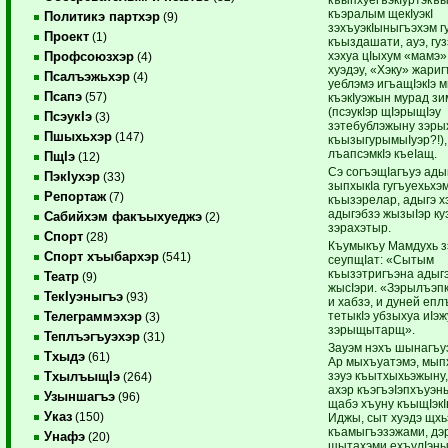
къэралым щекIуэкI
Политикэ партхэр
(9)
зэхъуэкIыныгъэхэм гу
Проект
(1)
къыздашати, ауэ, гуз
хэхуа цIыхум «мамэ»
Профсоюзхэр
(4)
хуэдэу, «Хэку» жариг
Псалъэжьхэр
(4)
уеблэмэ игъащIэкIэ 
Псапэ
(57)
къэкIуэжын мурад зи
(псэукIэр щIэрыщIэу
ПсэукIэ
(3)
зэтебублэжыну зэры
Пшыхьхэр
(147)
къызыгурымыIуэр?!),
лъапсэмкIэ къеIащ.
ПщIэ
(12)
Сэ согъэщIагъуэ ады
ПэкIухэр
(33)
зыпхыкIа гугъуехьхэ
Репортаж
(7)
къызэрелар, адыгэ хэ
адыгэбзэ жызыIэр ку
Сабийхэм факъыхуеджэ
(2)
зэрахэтыр.
Спорт
(28)
Къумыкъу Мамдухь з
Спорт хъыбархэр
(541)
сеупщIат: «Сытым
къызэтригъэна адыг
Театр
(9)
жысIэри. «Зэрылъэ
ТекIуэныгъэ
(93)
и хабзэ, и дуней епл
тетыкIэ убзыхуа иIэж
Телеграммэхэр
(3)
зэрыщытарщ».
Теплъэгъуэхэр
(31)
Зауэм нэхъ шынагъу
Тхыдэ
(61)
Ар мыхъуатэмэ, мып
зэуэ къытхыхьэжыну
ТхылъыщIэ
(264)
ахэр къэгъэIэпхъуэн
Узыншагъэ
(96)
щабэ хъуну къыщIэк
Указ
(150)
Иджы, сыт хуэдэ щхь
къамыгъэзэжами, дэр
Унафэ
(20)
щытахэми ехъулIэны