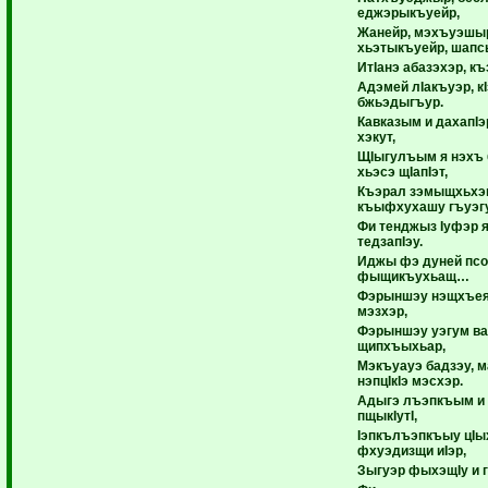
еджэрыкъуейр,
Жанейр, мэхъуэшы
хьэтыкъуейр, шапс
ИтIанэ абазэхэр, к
Адэмей лIакъуэр, к
бжьэдыгъур.
Кавказым и дахапIэ
хэкут,
ЩIыгулъым я нэхъ 
хьэсэ щIапIэт,
Къэрал зэмыщхьхэ
къыфхухашу гъуэгу
Фи тенджыз Iуфэр я
тедзапIэу.
Иджы фэ дуней пс
фыщикъухьащ…
Фэрыншэу нэщхъе
мэзхэр,
Фэрыншэу уэгум ва
щипхъыхьар,
Мэкъуауэ бадзэу, 
нэпцIкIэ мэсхэр.
Адыгэ лъэпкъым и 
пщыкIутI,
Iэпкълъэпкъыу цIы
фхуэдизщи иIэр,
Зыгуэр фыхэщIу и 