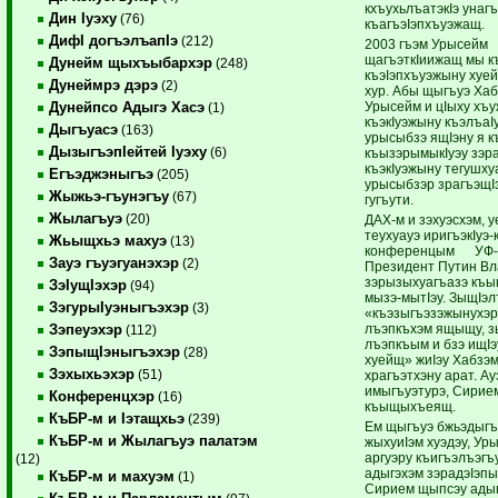
кхъухьлъатэкIэ унагъ
Дин Iуэху
(76)
къагъэIэпхъуэжащ.
ДифI догъэлъапIэ
(212)
2003 гъэм Урысейм
щагъэткIиижащ мы 
Дунейм щыхъыбархэр
(248)
къэIэпхъуэжыну хуейх
Дунеймрэ дэрэ
(2)
хур. Абы щыгъуэ Ха
Урысейм и цIыху хъу
Дунейпсо Адыгэ Хасэ
(1)
къэкIуэжыну къэлъаI
Дыгъуасэ
(163)
урысыбзэ ящIэну я к
ДызыгъэпIейтей Iуэху
(6)
къызэрымыкIуэу зэр
къэкIуэжыну тегушху
Егъэджэныгъэ
(205)
урысыбзэр зрагъэщI
Жыжьэ-гъунэгъу
(67)
гугъути.
Жылагъуэ
(20)
ДАХ-м и зэхуэсхэм, 
теухуауэ иригъэкIуэ-
Жьыщхьэ махуэ
(13)
конференцым УФ-
Зауэ гъуэгуанэхэр
(2)
Президент Путин В
зэрызыхуагъазэ къ
ЗэIущIэхэр
(94)
мызэ-мытIэу. ЗыщIэл
ЗэгурыIуэныгъэхэр
(3)
«къэзыгъэзэжынухэр
лъэпкъхэм ящыщу, 
Зэпеуэхэр
(112)
лъэпкъым и бзэ ищI
ЗэпыщIэныгъэхэр
(28)
хуейщ» жиIэу Хабзэ
Зэхыхьэхэр
(51)
храгъэтхэну арат. А
имыгъуэтурэ, Сирие
Конференцхэр
(16)
къыщыхъеящ.
КъБР-м и Iэтащхьэ
(239)
Ем щыгъуэ бжьэдыгъ
КъБР-м и Жылагъуэ палатэм
жыхуиIэм хуэдэу, Ур
аргуэру къигъэлъэгъ
(12)
адыгэхэм зэрадэIэп
КъБР-м и махуэм
(1)
Сирием щыпсэу ады