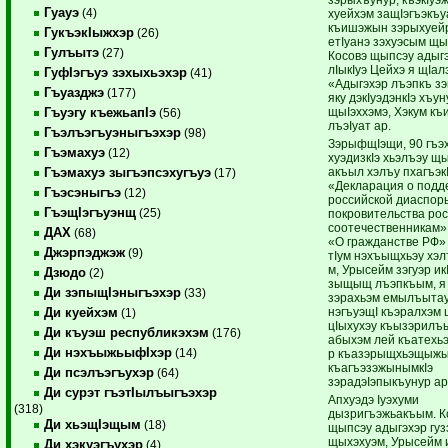
Гуауэ
(4)
хуейхэм защIэгъэкъу
къишэжын зэрыхуейр
ГукъэкIыжхэр
(26)
етIуанэ зэхуэсым щы
Гулъытэ
(27)
Косовэ щыпсэу адыг
лIыкIуэ Цейхэ я щIал
ГуфIэгъуэ зэхыхьэхэр
(41)
«Адыгэхэр лъэпкъ з
Гъуазджэ
(177)
яку дэкIуэдэнкIэ хъу
щыIэххэмэ, Хэкум к
Гъуэгу къежьапIэ
(56)
лъэIуат ар.
Гъэлъэгъуэныгъэхэр
(98)
ЗэрыфщIэщи, 90 гъэ
Гъэмахуэ
(12)
хуэдизкIэ хьэлъэу щ
акъыл хэлъу пхагъэк
Гъэмахуэ зыгъэпсэхугъуэ
(17)
«Декларация о подд
Гъэсэныгъэ
(12)
российской диаспор
ГъэщIэгъуэнщ
(25)
покровительства ро
соотечественникам»
ДАХ
(68)
«О гражданстве РФ»
Джэрпэджэж
(9)
тIум нэхъыщхьэу хэ
м, Урысейм зэгуэр ик
Дзюдо
(2)
зыщыщ лъэпкъым, я 
Ди зэпыщIэныгъэхэр
(33)
зэрахьэм емылъытауэ
нэгъуэщI къэралхэм 
Ди куейхэм
(1)
цIыхухэу къызэрилъ
Ди къуэш республикэхэм
(176)
абыхэм лей къатехьэ
Ди нэхъыжьыфIхэр
(14)
р къазэрыщхьэщыжы
къагъэзэжынымкIэ
Ди псэлъэгъухэр
(64)
зэрадэIэпыкъунур ар
Ди сурэт гъэтIылъыгъэхэр
Апхуэдэ Iуэхуми
(318)
дызригъэжьакъым. К
Ди хьэщIэщым
(18)
щыпсэу адыгэхэр гуз
щыхэхуэм, Урысейм 
Ди хэкуэгъухэр
(4)