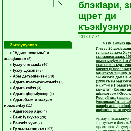
блэкIари, 
щрет ди
къэкIуэнур
2018-07-31
Чэзу зимы
I
э щ
Зытеухуахэр
Илъэс 20 дэкIыжащ
гупышхуэ зэуэ Хэк
"Адыгэ псалъэм" и
къызэрихьэжрэ. 19
хьэщIэщым
(5)
шыщхьэуIум и 1-м 
Iуэху еплъыкIэ
(46)
къагъэIэпхъуат уна
Косовэ (Югославие
Iуэху щхьэпэ
(8)
адыгэхэм ящыщу. А
Абы дегъэпIейтей
(78)
зы мазэкIэ дызэIэб
(1998 гъэм бадзэуэ
Адыгэ лъагъуэжьхэмкIэ
(2)
м), УФ-м и Правите
Адыгэ хабзэ
(3)
къищтат «Косовэ а
щIыналъэм (Югосла
Адыгэ цIэрыIуэхэр
(4)
Республикэ) щыпсэ
Адыгэбзэм и махуэм
(черкесхэр) къагъэ
ирихьэлIэу
(11)
папщIэ икIэщIыпIэк
ищIапхъэр» жыхуиI
Адыгэбзэр ядж
(4)
Банк Iуэхухэр
(28)
Ар зауэр къэхъеяуэ,
зэрыукIым и бэлыхь 
БэнэкIэ хуит
(2)
щыхэтарат. Апхуэдэ 
Гу зылъытапхъэ
(197)
зэрыхъунур, къэкIуэ