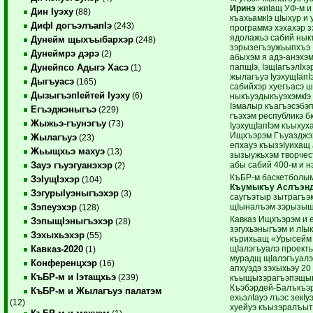
Иринэ
жиIащ УФ-м и
Дин Iуэху
(88)
къахьамкIэ цIыхур 
ДифI догъэлъапIэ
(243)
программэ хэхахэр з
ядолажьэ сабий нык
Дунейм щыхъыбархэр
(248)
зэрызегъэужьыпхъэ 
Дунеймрэ дэрэ
(2)
абыхэм я адэ-анэхэм
папщIэ, IэщIагъэлIхэ
Дунейпсо Адыгэ Хасэ
(1)
жылагъуэ IуэхущIап
Дыгъуасэ
(165)
сабийхэр хуегъасэ ш
ДызыгъэпIейтей Iуэху
(6)
ныкъуэдыкъуэхэмкIэ
Iэмалыр къагъэсэбэ
Егъэджэныгъэ
(229)
гъэхэм республикэ
Жыжьэ-гъунэгъу
(73)
IуэхущIапIэм къыхух
Ищхъэрэм Гъуазджэх
Жылагъуэ
(23)
епхауэ къызэIуихащ
Жьыщхьэ махуэ
(13)
зызыужьхэм творчес
абы сабий 400-м и нэ
Зауэ гъуэгуанэхэр
(2)
КъБР-м баскетболым
ЗэIущIэхэр
(104)
Къумыкъу Аслъэн
ЗэгурыIуэныгъэхэр
(3)
саугъэтыр зытрагъэк
щIыналъэм зэрызыщ
Зэпеуэхэр
(128)
Кавказ Ищхъэрэм и 
ЗэпыщIэныгъэхэр
(28)
зэгухьэныгъэм и лIы
Зэхыхьэхэр
(55)
кърихьащ «Урысейм 
щIалэгъуалэ проекты
Кавказ-2020
(1)
мурадщ щIалэгъуалэр
Конференцхэр
(16)
апхуэдэ зэхыхьэу 2
КъБР-м и Iэтащхьэ
(239)
къыщызэрагъэпэщын
Къэбэрдей-Балъкъэ
КъБР-м и Жылагъуэ палатэм
ехьэлIауэ лъэс зекI
(12)
хуейуэ къызэралъыт