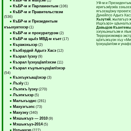
КъБР-м и махуэм
(1)
УФ-м и Президентым
КъБР-м и Парламентым
(106)
иригъэкIуэкIа зэхьэ
ягъэзэщIэну проект
КъБР-м и Правительствэм
Дунейпсо Адыгэ Хас
(536)
Хьэутий
, жылагъуэ 
КъБР-м и Президентым
Ищхъэрэ» щIыналъэ 
къыхуатххэр
(1)
Давыдов Къантем
зэгухьэныгъэм и лIы
КъБР-м и прокуратурэм
(2)
Терроризмэмрэ экст
КъБР-м щыIэ МВД-м къет
(17)
щIэгъэкъуэн хъу «М
IуэхущIапIэм и унаф
Къуажэхьхэр
(2)
Къэбэрдей Адыгэ Хасэ
(12)
Къэрал Iуэху
(9)
Къэрал IуэхущIапIэхэм
(11)
Къэрал къулыкъущIапIэхэр
(54)
КъэхъукъащIэхэр
(3)
ЛъэIу
(1)
Лъэпкъ Iуэху
(270)
Лъэпкъхэр
(5)
Малъхъэдис
(281)
Махуэгъэпс
(73)
Махуэку
(340)
Мэшыкъуэ — 2010
(9)
Мэшыкъуэ-2014
(5)
Нэтынхэр
(227)