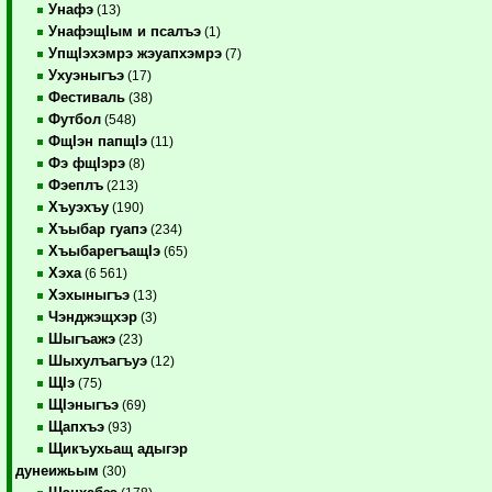
Унафэ
(13)
УнафэщIым и псалъэ
(1)
УпщIэхэмрэ жэуапхэмрэ
(7)
Ухуэныгъэ
(17)
Фестиваль
(38)
Футбол
(548)
ФщIэн папщIэ
(11)
Фэ фщIэрэ
(8)
Фэеплъ
(213)
Хъуэхъу
(190)
Хъыбар гуапэ
(234)
ХъыбарегъащIэ
(65)
Хэха
(6 561)
Хэхыныгъэ
(13)
Чэнджэщхэр
(3)
Шыгъажэ
(23)
Шыхулъагъуэ
(12)
ЩIэ
(75)
ЩIэныгъэ
(69)
Щапхъэ
(93)
Щикъухьащ адыгэр
дунеижьым
(30)