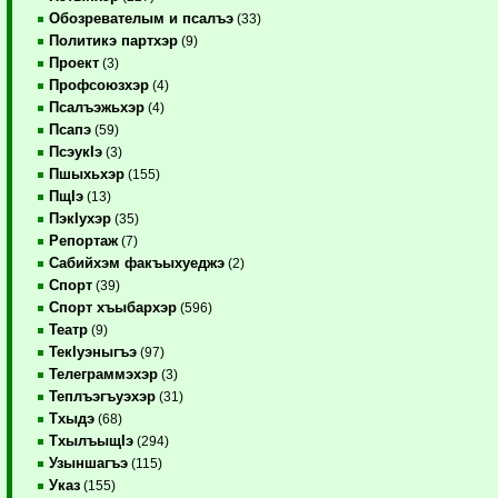
Обозревателым и псалъэ
(33)
Политикэ партхэр
(9)
Проект
(3)
Профсоюзхэр
(4)
Псалъэжьхэр
(4)
Псапэ
(59)
ПсэукIэ
(3)
Пшыхьхэр
(155)
ПщIэ
(13)
ПэкIухэр
(35)
Репортаж
(7)
Сабийхэм факъыхуеджэ
(2)
Спорт
(39)
Спорт хъыбархэр
(596)
Театр
(9)
ТекIуэныгъэ
(97)
Телеграммэхэр
(3)
Теплъэгъуэхэр
(31)
Тхыдэ
(68)
ТхылъыщIэ
(294)
Узыншагъэ
(115)
Указ
(155)