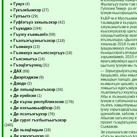
Гуауэ
(4)
Жылагъуэ пала-тэм 
Гуппоев Тимур- рэ я
ГукъэкIыжхэр
(27)
Iуэхум къызэрыщалъ
Гулъытэ
(29)
КъБР-м и Муслъымэнх
ГуфIэгъуэ зэхыхьэхэр
(42)
тхьэмадэм и къуэдзэ
зэгухьэныгъэм и ун
Гъуазджэ
(194)
къызэхуэсахэр щигъ
Гъуэгу къежьапIэ
(59)
зэхущытыкIэхэр ираг
ягъэхьэзыра «Дызэгъ
Гъэлъэгъуэныгъэхэр
(118)
зэхыхьэр 2018 гъэм 
Гъэмахуэ
(13)
Iуащхьэмахуэ лъапэ 
къыщызэрагъэпэщын
Гъэмахуэ зыгъэпсэхугъуэ
(18)
зэрыжиIамкIэ, 2015 г
Гъэсэныгъэ
(14)
ирагъэкIуэкIауэ щы
ГъэщIэгъуэнщ
(31)
щытыну Iуэхум мы г
— ЗэрыгурыIуэгъуэщи
ДАХ
(69)
АрщхьэкIэ, абы емыл
Джэрпэджэж
(9)
ямыщIын папщIэ, дин
Дзюдо
(2)
къэмыхъун щхьэкIэ, 
лэжьыгъэ ядегъэкIуэ
Ди зэпыщIэныгъэхэр
(34)
лъапIэныгъэ яхуэхъ
Ди куейхэм
(1)
Абы и лъэныкъуэкIэ 
Iуэхум и сэбэпынаг
Ди къуэш республикэхэм
(176)
лъэпкъ зэмылIэужьы
Ди нэхъыжьыфIхэр
(16)
Iуэху зэрызэдедгъащ
щэнхабзэм, хабзэм, 
Ди псэлъэгъухэр
(76)
Абыхэм загъэпсэху к
Ди сурэт гъэтIылъыгъэхэр
проект гъэщIэгъуэн
(340)
Сыжажэм.
Ди хьэщIэщым
(18)
Зи узыншагъэм сэкъа
Ди хэкуэгъухэр
(4)
«Гугъэ» жылагъуэ Iу