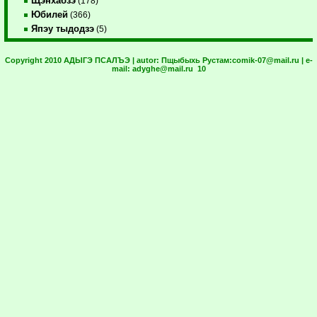
Щэнхабзэ
(178)
Юбилей
(366)
Япэу тыдодзэ
(5)
Copyright 2010 АДЫГЭ ПСАЛЪЭ | autor:
Пщыбыхь Рустам:
comik-07@mail.ru
| e-
mail:
adyghe@mail.ru
10