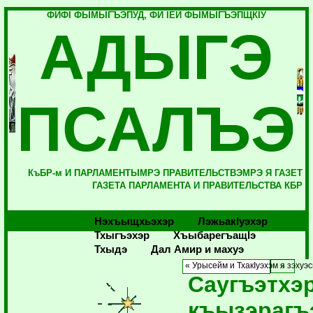
ФИФI ФЫМЫГЪЭПУД, ФИ IЕЙ ФЫМЫГЪЭПЩКIУ
АДЫГЭ
ПСАЛЪЭ
КъБР-м И ПАРЛАМЕНТЫМРЭ ПРАВИТЕЛЬСТВЭМРЭ Я ГАЗЕТ
ГАЗЕТА ПАРЛАМЕНТА И ПРАВИТЕЛЬСТВА КБР
Нэхъыщхьэхэр
Лэжьакlуэхэр
Тхыгъэхэр
Хъыбарегъащlэ
Тхыдэ
Дал Амир и махуэ
« Урысейм и ТхакIуэхэм я зэхуэ
Саугъэтхэ
къызэрагъ