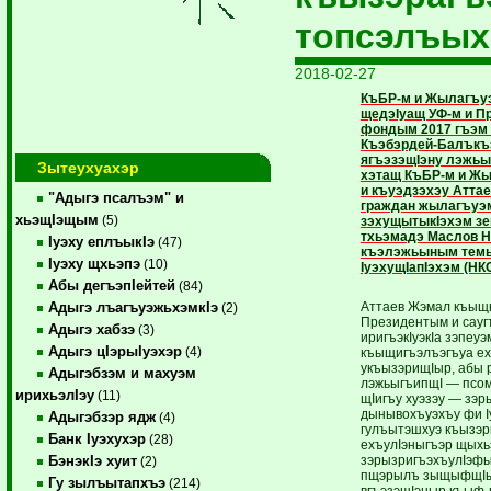
топсэлъых
2018-02-27
КъБР-м и Жылагъу
щедэIуащ УФ-м и П
фондым 2017 гъэм 
Къэбэрдей-Балъкъ
ягъэзэщIэну лэжьы
Зытеухуахэр
хэтащ КъБР-м и Жы
и къуэдзэхэу Атта
"Адыгэ псалъэм" и
граждан жылагъуэм
хьэщIэщым
(5)
зэхущытыкIэхэм зе
тхьэмадэ Маслов Н
Iуэху еплъыкIэ
(47)
къэлэжьыным тем
Iуэху щхьэпэ
(10)
IуэхущIапIэхэм (НКО
Абы дегъэпIейтей
(84)
Аттаев Жэмал къыщ
Адыгэ лъагъуэжьхэмкIэ
(2)
Президентым и сауг
Адыгэ хабзэ
(3)
иригъэкIуэкIа зэпе
Адыгэ цIэрыIуэхэр
(4)
къыщигъэлъэгъуа ех
укъызэрищIыр, абы 
Адыгэбзэм и махуэм
лэжьыгъипщI — псом
ирихьэлIэу
(11)
щIигъу хуэзэу — зэр
дынывохъуэхъу фи I
Адыгэбзэр ядж
(4)
гулъытэшхуэ къызэр
Банк Iуэхухэр
(28)
ехъулIэныгъэр щыхьэ
зэрызригъэхъулIэф
БэнэкIэ хуит
(2)
пщэрылъ зыщыфщIыж
Гу зылъытапхъэ
(214)
вгъэзэщIэныр къыф-