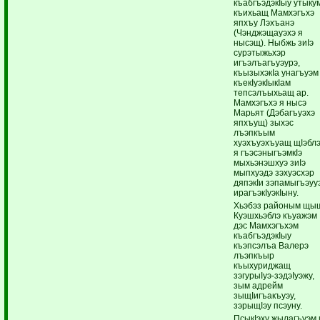
къабгъэдэкIыу утыку
къихьащ Мамхэгъхэ
япхъу Лэхъанэ
(Чэнджэщауэхэ я
нысэщ). Ныбжь зиIэ
сурэтыжьхэр
игъэлъагъуэурэ,
къызыхэкIа унагъуэм
къекIуэкIыкIам
тепсэлъыхьащ ар.
Мамхэгъхэ я нысэ
Марьят (Дэбагъуэхэ
япхъущ) зыхэс
лъэпкъым
хуэхъуэхъуащ щIэбл
я гъэсэныгъэмкIэ
мыхьэнэшхуэ зиIэ
мыпхуэдэ зэхуэсхэр
дяпэкIи зэпамыгъэуу
ирагъэкIуэкIыну.
Хьэбэз районым щы
Куэшхьэблэ къуажэм
дэс Мамхэгъхэм
къабгъэдэкIыу
къэпсэлъа Валерэ
лъэпкъыр
къыхуриджащ
зэгурыIуэ-зэдэIуэжу,
зым адрейм
зыщIигъакъуэу,
зэрыщIэу псэуну.
ПсыкIэху жылагъуэм 