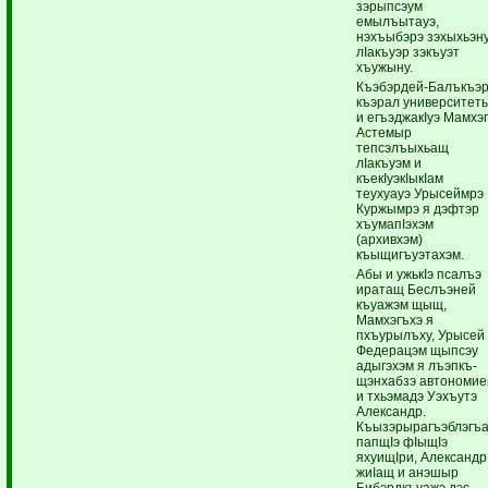
зэрыпсэум
емылъытауэ,
нэхъыбэрэ зэхыхьэну
лIакъуэр зэкъуэт
хъужыну.
Къэбэрдей-Балъкъэ
къэрал университет
и егъэджакIуэ Мамхэ
Астемыр
тепсэлъыхьащ
лIакъуэм и
къекIуэкIыкIам
теухуауэ Урысеймрэ
Куржымрэ я дэфтэр
хъумапIэхэм
(архивхэм)
къыщигъуэтахэм.
Абы и ужькIэ псалъэ
иратащ Беслъэней
къуажэм щыщ,
Мамхэгъхэ я
пхъурылъху, Урысей
Федерацэм щыпсэу
адыгэхэм я лъэпкъ-
щэнхабзэ автономи
и тхьэмадэ Уэхъутэ
Александр.
Къызэрырагъэблэгъ
папщIэ фIыщIэ
яхуищIри, Александр
жиIащ и анэшыр
Бибэрдкъуажэ дэс