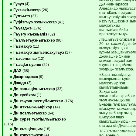
Гуауэ
(4)
Дьячков-Тарасов
Александр мыпхуэдэ
ГукъэкIыжхэр
(26)
етх: «Кавказ зауэм
Гулъытэ
(27)
щыгъуэ екIуэкIа зэхэ
нэхъ гуащIэхэм я зы
ГуфIэгъуэ зэхыхьэхэр
(41)
мамхэгъхэм
Гъуазджэ
(176)
щалъэкIащ бийр
ирагъэкIуэтыну».
Гъуэгу къежьапIэ
(52)
ЛIэщIыгъуэ блэкIам и
Гъэлъэгъуэныгъэхэр
(96)
20-нэ гъэхэм Адыгей
Гъэмахуэ
(11)
къэхутакIуэ щыIа
куржы бзэщIэныгъэлI
Гъэмахуэ зыгъэпсэхугъуэ
(17)
Джанашие Симон
Гъэсэныгъэ
(12)
мамхэгъ зауэлI-хэм
ГъэщIэгъуэнщ
(25)
яхужиIат «щыблэм
хуэдэщ» псалъэхэр.
ДАХ
(68)
«ЗэрытемыкIуэнур
Джэрпэджэж
(9)
щынэрылъагъуми,
Дзюдо
(2)
мамхэгъыр зэи
къикIуэтыр-къым.
Ди зэпыщIэныгъэхэр
(33)
Захуагъэр
Ди куейхэм
(1)
зэхигъэкIыныр абы и
хьэл нэхъыщхьэщ.
Ди къуэш республикэхэм
(176)
Бжьэдыгъур мылъку
Ди нэхъыжьыфIхэр
(14)
щIэкъуми, мамхэгъы
зыхуэпабгъэр зыщ 
Ди псэлъэгъухэр
(64)
цIыхубэм пщIэ
Ди сурэт гъэтIылъыгъэхэр
къыхуащIынырщ», 
(315)
етх адэ-кIэ Джанаши
Ди хьэщIэщым
(18)
1823 гъэм полковник
Ди хэкуэгъухэр
(4)
Коцаревыр