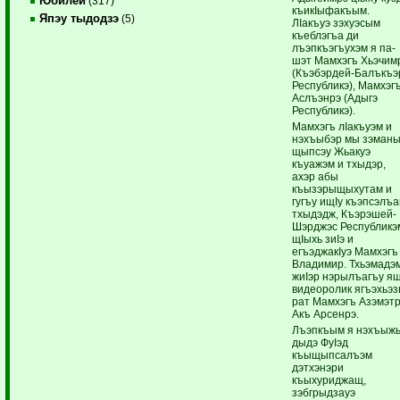
Юбилей
(317)
къикIыфакъым.
Япэу тыдодзэ
(5)
ЛIакъуэ зэхуэсым
къеблэгъа ди
лъэпкъэгъухэм я па-
шэт Мамхэгъ Хьэчим
(Къэбэрдей-Балъкъэ
Республикэ), Мамхэг
Аслъэнрэ (Адыгэ
Республикэ).
Мамхэгъ лIакъуэм и
нэхъыбэр мы зэман
щыпсэу Жьакуэ
къуажэм и тхыдэр,
ахэр абы
къызэрыщыхутам и
гугъу ищIу къэпсэлъ
тхыдэдж, Къэрэшей-
Шэрджэс Республикэ
щIыхь зиIэ и
егъэджакIуэ Мамхэгъ
Владимир. Тхьэмадэ
жиIэр нэрылъагъу ящ
видеоролик ягъэхьэз
рат Мамхэгъ Азэмэт
Акъ Арсенрэ.
Лъэпкъым я нэхъыж
дыдэ ФуIэд
къыщыпсалъэм
дэтхэнэри
къыхуриджащ,
зэбгрыдзауэ