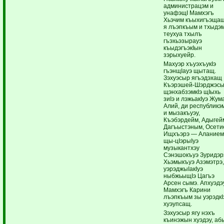
администрацэм и
унафэщI Мамхэгъ
Хьэчим къыхигъэща
я лъэпкъым и тхыдэ
теухуа тхылъ
гъэхьэзырауэ
къыдэгъэкIын
зэрыхуейр.
Махуэр хъуэхъукIэ
гъэнщIауэ щытащ.
Зэхуэсыр ягъэдэхащ
Къэрэшей-Шэрджэс
щэнхабзэмкIэ щIыхь
зиIэ и лэжьакIуэ Жум
Алий, ди республикэ
и мызакъуэу,
Къэбэрдейм, Адыгей
Дагъыстэным, Осети
Ищхъэрэ — Алание
щы-цIэрыIуэ
музыкантхэу
Сэнэшокъуэ Зуридэр
Хьэмыкъуэ Азэмэтрэ
уэрэджыIакIуэ
ныбжьыщIэ Цагъэ
Арсен сымэ. Апхуэдэ
Мамхэгъ Карини
лъэпкъым зы уэрэдкI
хуэупсащ.
Зэхуэсыр ягу нэхъ
къинэжын хуэдэу, аб