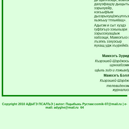
дахуэфащэу дыщыт
зэрыхуейр,
нэхъыфIым
дызэрыхущIэкъупхъ
хьэкъыу тпхыкIащ».
Адыгэм и сыт хуэдэ
гуфIэгъуэ зэхыхьэри
зэрызэхуащIыж
хабзэщи, Мамхэгъхэ 
лъэпкъ зэхуэсыр
яухащ удж хъурейкIэ
Мамхэгъ
Зурид
Къэрэшей-Шэрджэс
щэнхабзэмк
щIыхь зиIэ и лэжьакIу
Мамхэгъ
Бэлл
Къэрэшей-Шэрдж
телевиденэм
журналис
Copyright 2010 АДЫГЭ ПСАЛЪЭ | autor:
Пщыбыхь Рустам:
comik-07@mail.ru
| e-
mail:
adyghe@mail.ru
64