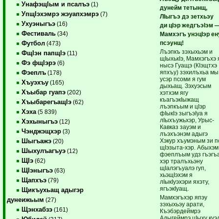
УнафэщIым и псалъэ
(1)
дунейм тетынщ,
УпщIэхэмрэ жэуапхэмрэ
(7)
ЛIыгъэ дэ зетхьэу
Ухуэныгъэ
(16)
ди цIэр жедгъэIэм 
Фестиваль
(34)
Мамхэгъ унэцIэр ен
псэунщ!
Футбол
(473)
Лъэпкъ зэхыхьэм и
ФщIэн папщIэ
(11)
щIыхькIэ, Мамхэгъхэ 
Фэ фщIэрэ
(6)
нысэ Гуащэ (КIэщтхэ
япхъу) зэхилъхьа мы
Фэеплъ
(178)
усэр псоми я гум
Хъуэхъу
(165)
дыхьащ. Зэхуэсым
Хъыбар гуапэ
(202)
хэтхэм ягу
къагъэкIыжащ
ХъыбарегъащIэ
(62)
лъэпкъым и цIэр
Хэха
(5 839)
фIыкIэ зыгъэIуа я
лIыхъужьхэр, Урыс-
Хэхыныгъэ
(12)
Кавказ зауэм и
Чэнджэщхэр
(3)
лъэхъэнэм адыгэ
Хэкур хъумэным зи п
Шыгъажэ
(20)
щIэзыта-хэр. Абыхэм
Шыхулъагъуэ
(12)
фэеплъым удз гъэгъ
ЩIэ
(62)
хэр тралъхьэну
щIалэгъуалэ гуп,
ЩIэныгъэ
(63)
хьэщIэхэм я
Щапхъэ
(79)
лIыкIуэхэри яхэту,
ягъэкIуащ.
Щикъухьащ адыгэр
Мамхэгъхэр япэу
дунеижьым
(27)
зэхыхьэу арати,
Щэнхабзэ
(161)
Къэбэрдеймрэ
Адыгеймрэ цIыху куэ