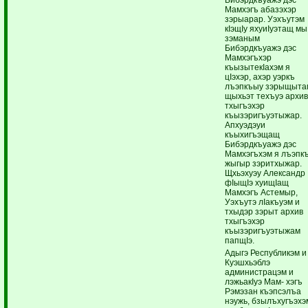
Мамхэгъ абазэхэр
зэрыарар. Уэхъутэм
кIэщIу яхуиIуэтащ мы
зэманым
Бибэрдкъуажэ дэс
Мамхэгъхэр
къызытекIахэм я
цIэхэр, ахэр уэркъ
лъэпкъыу зэрыщыта
щыхьэт техъуэ архи
тхыгъэхэр
къызэригъуэтыжар.
Апхуэдэуи
къыхигъэщащ
Бибэрдкъуажэ дэс
Мамхэгъхэм я лъэпк
жыгыр зэритхыжар.
Щхьэхуэу Александр
фIыщIэ хуищIащ
Мамхэгъ Астемыр,
Уэхъутэ лIакъуэм и
тхыдэр зэрыт архив
тхыгъэхэр
къызэригъуэтыжам
папщIэ.
Адыгэ Республикэм и
Куэшхьэблэ
администрацэм и
лэжьакIуэ Мам- хэгъ
Рэмэзан къэпсэлъа
нэужь, бзылъхугъэхэ