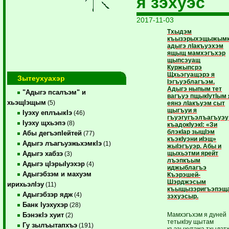
я зэхуэс
2017-11-03
Тхыдэм
къызэрыхэщыжымк
адыгэ лIакъуэхэм
ящыщ мамхэгъхэр
щыпсэуащ
Куржыпсрэ
Щхьэгуащэрэ я
Зытеухуахэр
Iэгъуэблагъэм.
Адыгэ ныпым тет
"Адыгэ псалъэм" и
вагъуэ пщыкIутIым 
хьэщIэщым
(5)
еянэ лIакъуэм сыт
щыгъуи я
Iуэху еплъыкIэ
(46)
гъуэгугъэлъагъуэу
Iуэху щхьэпэ
(8)
къадокIуэкI: «Зи
блэкIар зыщIэм
Абы дегъэпIейтей
(77)
къэкIуэни иIэщ»
Адыгэ лъагъуэжьхэмкIэ
(1)
жыIэгъуэр. Абы и
щыхьэтми ярейт
Адыгэ хабзэ
(3)
лъэпкъым
Адыгэ цIэрыIуэхэр
(4)
иджыблагъэ
Адыгэбзэм и махуэм
Къэрэшей-
Шэрджэсым
ирихьэлIэу
(11)
къыщызэригъэпэщ
Адыгэбзэр ядж
(4)
зэхуэсыр.
Банк Iуэхухэр
(28)
Мамхэгъхэм я дуней
БэнэкIэ хуит
(2)
тетыкIэу щытам
Гу зылъытапхъэ
(191)
къэзыхутэжа тхыдэт