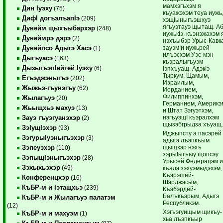
мамхэгъхэм я
Дин Iуэху
(75)
къуажэхэм теуа иужь
ДифI догъэлъапIэ
(209)
хэщIыныгъэшхуэ
ягъуэтауэ щытащ. А
Дунейм щыхъыбархэр
(248)
иужькIэ, къэнэжахэм 
Дунеймрэ дэрэ
(2)
нэхъыбэр Урыс-Кавк
зауэм и иужьрей
Дунейпсо Адыгэ Хасэ
(1)
илъэсхэм Уэс-мэн
Дыгъуасэ
(163)
къэралыгъуэм
ДызыгъэпIейтей Iуэху
(6)
Iэпхъуащ. АдэкIэ
Тыркум, Щамым,
Егъэджэныгъэ
(202)
Израилым,
Жыжьэ-гъунэгъу
(62)
Иорданием,
Филиппинхэм,
Жылагъуэ
(20)
Германием, Америкэ
Жьыщхьэ махуэ
(13)
и Штат Зэгуэтхэм,
нэгъуэщI къэралхэм
Зауэ гъуэгуанэхэр
(2)
щызэбгрыдза хъуащ
ЗэIущIэхэр
(93)
Иджыпсту а пасэрей
ЗэгурыIуэныгъэхэр
(3)
адыгэ лъэпкъым
щыщхэр нэхъ
Зэпеуэхэр
(110)
зэрыIыгъыу щопсэу
ЗэпыщIэныгъэхэр
(28)
Урысей Федерацэм 
Зэхыхьэхэр
(49)
къалэ зэхуэмыдэхэм,
Къэрэшей-
Конференцхэр
(16)
Шэрджэсым,
КъБР-м и Iэтащхьэ
(239)
Къэбэрдей-
Балъкъэрым, Адыгэ
КъБР-м и Жылагъуэ палатэм
Республикэм.
(12)
Хэгъэгуищым щикъу-
КъБР-м и махуэм
(1)
хьа лъэпкъыр