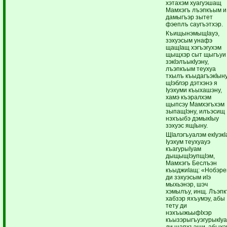
хэтахэм хуагуэшащ
Мамхэгъ лъэпкъым и
дамыгъэр зытет
фэеплъ саугъэтхэр.
КъищынэмыщIауэ,
зэхуэсым унафэ
щащIащ хэгъэгухэм
щыщхэр сыт щыгъуи
зэкIэлъыкIуэну,
лъэпкъым теухуа
тхылъ къыдагъэкIыну
щIэблэр дэтхэнэ я
Iуэхуми къыхашэну,
хамэ къэралхэм
щыпсэу Мамхэгъхэм
зыпащIэну, илъэсищ
нэхъыбэ дэмыкIыу
зэхуэс ящIыну.
ЩIалэгъуалэм екIуэкI
Iуэхум теухуауэ
къагурыIуам
дыщыщIэупщIэм,
Мамхэгъ Беслъэн
къыджиIащ: «Нобэре
ди зэхуэсым иIэ
мыхьэнэр, шэч
хэмылъу, инщ. Лъэпк
хабзэр яхъумэу, абы
тету ди
нэхъыжьыфIхэр
къызэрыгъуэгурыкIу
ди щапхъэщи, абыхэ