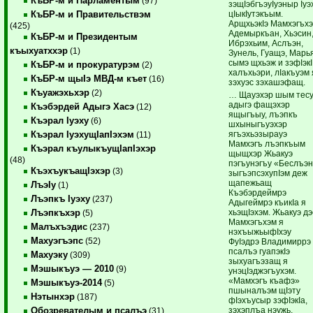
КъБР-м и Парламентым
(97)
зэщIэбгъэуIуэныр Iуэ
цIыкIутэкъым.
КъБР-м и Правительствэм
АрщхьэкIэ Мамхэгъх
(425)
Адемыркъан, Хьэсин
КъБР-м и Президентым
Ибрэхьим, Аслъэн,
къыхуатххэр
(1)
Зунель, Гуащэ, Марь
сымэ щхьэж и зэфIэкI
КъБР-м и прокуратурэм
(2)
халъхьэри, лIакъуэм 
КъБР-м щыIэ МВД-м къет
(16)
зэхуэс зэхашэфащ.
Къуажэхьхэр
(2)
… Щауэхэр шым тесу
адыгэ фащэхэр
Къэбэрдей Адыгэ Хасэ
(12)
ящыгъыу, лъэпкъ
Къэрал Iуэху
(6)
шхыныгъуэхэр
ягъэхьэзырауэ
Къэрал IуэхущIапIэхэм
(11)
Мамхэгъ лъэпкъым
Къэрал къулыкъущIапIэхэр
щыщхэр Жьакуэ
(48)
пэгъунэгъу «Беслъэ
КъэхъукъащIэхэр
(3)
зыгъэпсэхупIэм деж
щапежьащ
ЛъэIу
(1)
Къэбэрдеймрэ
Лъэпкъ Iуэху
(237)
Адыгеймрэ къикIа я
хьэщIэхэм. Жьакуэ дэ
Лъэпкъхэр
(5)
Мамхэгъхэм я
Малъхъэдис
(237)
нэхъыжьыфIхэу
Махуэгъэпс
(52)
ФуIэдрэ Владимиррэ
псалъэ гуапэкIэ
Махуэку
(309)
зыхуагъэзащ я
Мэшыкъуэ — 2010
(9)
унэцIэджэгъухэм.
«Мамхэгъ къафэ»
Мэшыкъуэ-2014
(5)
пшыналъэм щIэту
Нэтынхэр
(187)
фIэхъусыр зэфIэкIа,
зэхэплъа нэужь,
Обозревателым и псалъэ
(31)