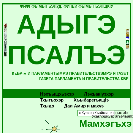
ФИФI ФЫМЫГЪЭПУД, ФИ IЕЙ ФЫМЫГЪЭПЩКIУ
АДЫГЭ
ПСАЛЪЭ
КъБР-м И ПАРЛАМЕНТЫМРЭ ПРАВИТЕЛЬСТВЭМРЭ Я ГАЗЕТ
ГАЗЕТА ПАРЛАМЕНТА И ПРАВИТЕЛЬСТВА КБР
Нэхъыщхьэхэр
Лэжьакlуэхэр
Тхыгъэхэр
Хъыбарегъащlэ
Тхыдэ
Дал Амир и махуэ
« Кулиев Къайсын и щIыхькIэ
УсакIуэшхуэр ягъэлъапI
Мамхэгъхэ