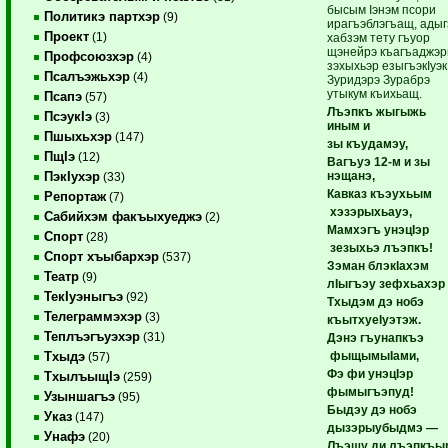
бысым Iэнэм псори
Политикэ партхэр
(9)
ирагъэблэгъащ, адыг
Проект
(1)
хабзэм тету гъуор
щэнейрэ къагъаджэр
Профсоюзхэр
(4)
зэхыхьэр езыгъэкIуэк
Псалъэжьхэр
(4)
Зуридэрэ Зурабрэ
утыкум къихьащ.
Псапэ
(57)
Лъэпкъ жыгыжь
ПсэукIэ
(3)
иным и
Пшыхьхэр
(147)
зы къудамэу,
ПщIэ
(12)
Вагъуэ 12-м и зы
нэщанэ,
ПэкIухэр
(33)
Кавказ къэухьым
Репортаж
(7)
хэзэрыхьауэ,
Сабийхэм факъыхуеджэ
(2)
Мамхэгъ унэцIэр
Спорт
(28)
зезыхьэ лъэпкъ!
Спорт хъыбархэр
(537)
Зэман блэкIахэм
Театр
(9)
лIыгъэу зефхьахэр
ТекIуэныгъэ
(92)
Тхыдэм дэ нобэ
Телеграммэхэр
(3)
къытхуеIуэтэж.
Теплъэгъуэхэр
(31)
Дэнэ гъунапкъэ
фыщымыIами,
Тхыдэ
(57)
Фэ фи унэцIэр
ТхылъыщIэ
(259)
фымыгъэпуд!
Узыншагъэ
(95)
Быдэу дэ нобэ
Указ
(147)
дызэрыубыдмэ —
Унафэ
(20)
Лъэщу ди лъэпкъы