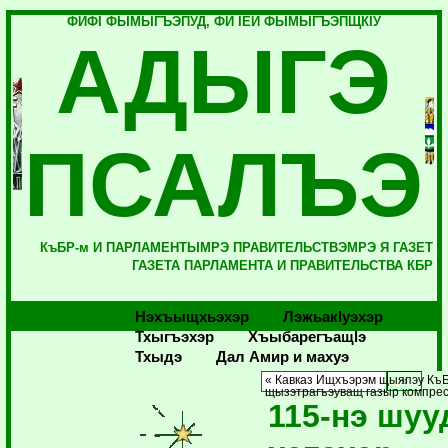
ФИФI ФЫМЫГЪЭПУД, ФИ IЕЙ ФЫМЫГЪЭПЩКIУ
АДЫГЭ
ПСАЛЪЭ
КъБР-м И ПАРЛАМЕНТЫМРЭ ПРАВИТЕЛЬСТВЭМРЭ Я ГАЗЕТ
ГАЗЕТА ПАРЛАМЕНТА И ПРАВИТЕЛЬСТВА КБР
Нэхъыщхьэхэр
Лэжьакlуэхэр
Тхыгъэхэр
Хъыбарегъащlэ
Тхыдэ
Дал Амир и махуэ
« Кавказ Ищхъэрэм щыяпэу Къ
щызэтрагъэуващ газыр компрес
115-нэ шуу