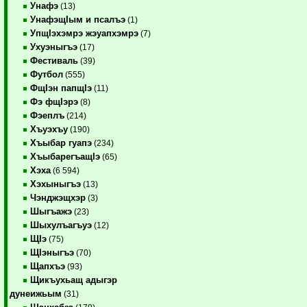
Унафэ
(13)
УнафэщIым и псалъэ
(1)
УпщIэхэмрэ жэуапхэмрэ
(7)
Ухуэныгъэ
(17)
Фестиваль
(39)
Футбол
(555)
ФщIэн папщIэ
(11)
Фэ фщIэрэ
(8)
Фэеплъ
(214)
Хъуэхъу
(190)
Хъыбар гуапэ
(234)
ХъыбарегъащIэ
(65)
Хэха
(6 594)
Хэхыныгъэ
(13)
Чэнджэщхэр
(3)
Шыгъажэ
(23)
Шыхулъагъуэ
(12)
ЩIэ
(75)
ЩIэныгъэ
(70)
Щапхъэ
(93)
Щикъухьащ адыгэр
дунеижьым
(31)