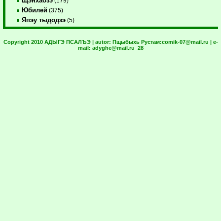
Щэнхабзэ
(179)
Юбилей
(375)
Япэу тыдодзэ
(5)
Copyright 2010 АДЫГЭ ПСАЛЪЭ | autor:
Пщыбыхь Рустам:
comik-07@mail.ru
| e-
mail:
adyghe@mail.ru
28