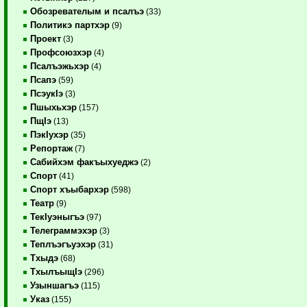
Обозревателым и псалъэ
(33)
Политикэ партхэр
(9)
Проект
(3)
Профсоюзхэр
(4)
Псалъэжьхэр
(4)
Псапэ
(59)
ПсэукIэ
(3)
Пшыхьхэр
(157)
ПщIэ
(13)
ПэкIухэр
(35)
Репортаж
(7)
Сабийхэм факъыхуеджэ
(2)
Спорт
(41)
Спорт хъыбархэр
(598)
Театр
(9)
ТекIуэныгъэ
(97)
Телеграммэхэр
(3)
Теплъэгъуэхэр
(31)
Тхыдэ
(68)
ТхылъыщIэ
(296)
Узыншагъэ
(115)
Указ
(155)