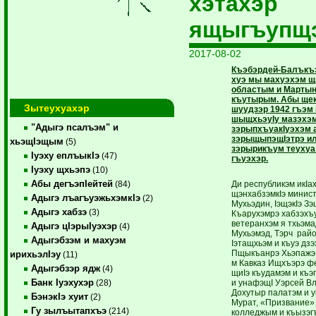
хэтахэр
ящыгъупщ
2017-08-02
Къэбэрдей-Балъкъэ
хуэ мы махуэхэм щ
областым и Мартын
къутырым. Абы щекI
Зытеухуахэр
шуудзэр 1942 гъэм
шыщхьэуIу мазэхэ
"Адыгэ псалъэм" и
зэрыпхъуакIуэхэм 
зэрыщыпэщIэтрэ ил
хьэщIэщым
(5)
зэрырикъум теухуа
Iуэху еплъыкIэ
(47)
гъуэхэр.
Iуэху щхьэпэ
(10)
Абы дегъэпIейтей
Ди республикэм икIа
(84)
щэнхабзэмкIэ минис
Адыгэ лъагъуэжьхэмкIэ
(2)
Мухьэдин, IэщэкIэ Зэ
Адыгэ хабзэ
(3)
Къарухэмрэ хабзэхъ
ветеранхэм я тхьэм
Адыгэ цIэрыIуэхэр
(4)
Мухьэмэд, Тэрч рай
Адыгэбзэм и махуэм
Iэтащхьэм и къуэ дз
Пщыкъанрэ Хьэпажэ
ирихьэлIэу
(11)
м Кавказ Ищхъэрэ ф
Адыгэбзэр ядж
(4)
щиIэ къудамэм и къэ
Банк Iуэхухэр
и унафэщI Уэрсей В
(28)
Дохутыр палатэм и у
БэнэкIэ хуит
(2)
Мурат, «Призвание»
Гу зылъытапхъэ
(214)
колледжым и къызэг