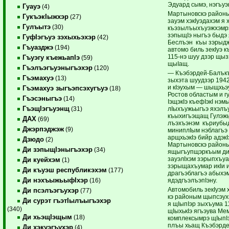
Эдуард сымэ, нэгъуэ
Гуауэ
(4)
Мартыновскэ районы
ГукъэкIыжхэр
(27)
зауэм хэкIуэдахэм я 
Гулъытэ
(30)
къэзылъыхъуэжхэмрэ
зэпыщIэ ныгъэ быдэ 
ГуфIэгъуэ зэхыхьэхэр
(42)
Беслъэн къы зэрыдж
Гъуазджэ
(194)
автомо биль зекIуэ 
115-нэ шуу дзэр щыз
Гъуэгу къежьапIэ
(59)
щыIащ.
Гъэлъэгъуэныгъэхэр
(120)
— Къэбэрдей-Балък
Гъэмахуэ
(13)
зыхэта шуудзэр 1942
и кIэухым — шыщхьэу
Гъэмахуэ зыгъэпсэхугъуэ
(18)
Ростов областым и г
Гъэсэныгъэ
(14)
IэщэкIэ къефIэкI нэ
ГъэщIэгъуэнщ
лIыхъужьыгъэ яхэлъ
(31)
къыхигъэщащ Гулэж
ДАХ
(69)
лъэхъэнэм къриубыд
Джэрпэджэж
(9)
миниплIым нэблагъэ 
арщхьэкIэ бийр адэкI
Дзюдо
(2)
Мартыновскэ районы
Ди зэпыщIэныгъэхэр
(34)
ящыгъупщэркъым ди 
зауэлIхэм зэрыпхъуа
Ди куейхэм
(1)
зэрыщахъумар икIи 
Ди къуэш республикэхэм
(177)
драгъэблагъэ абыхэ
Ди нэхъыжьыфIхэр
ядэдгъэлъэпIэну.
(16)
Автомобиль зекIуэм 
Ди псэлъэгъухэр
(77)
кэ районым щыпсэухэ
Ди сурэт гъэтIылъыгъэхэр
я щIыпIэр зыхъума 1
(340)
щIыхькIэ ягъэува М
Ди хьэщIэщым
(18)
комплексымрэ щIыпI
плъы хьащ Къэбэрд
Ди хэкуэгъухэр
(4)