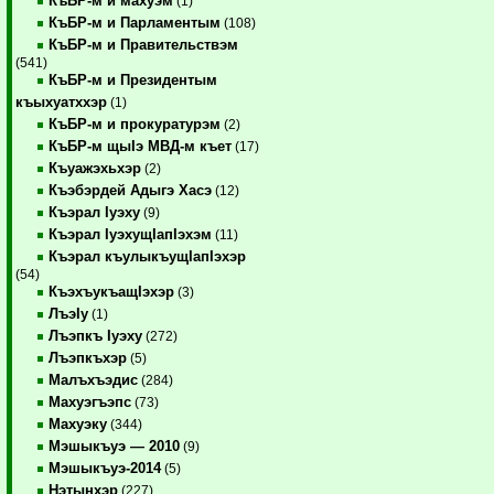
КъБР-м и махуэм
(1)
КъБР-м и Парламентым
(108)
КъБР-м и Правительствэм
(541)
КъБР-м и Президентым
къыхуатххэр
(1)
КъБР-м и прокуратурэм
(2)
КъБР-м щыIэ МВД-м къет
(17)
Къуажэхьхэр
(2)
Къэбэрдей Адыгэ Хасэ
(12)
Къэрал Iуэху
(9)
Къэрал IуэхущIапIэхэм
(11)
Къэрал къулыкъущIапIэхэр
(54)
КъэхъукъащIэхэр
(3)
ЛъэIу
(1)
Лъэпкъ Iуэху
(272)
Лъэпкъхэр
(5)
Малъхъэдис
(284)
Махуэгъэпс
(73)
Махуэку
(344)
Мэшыкъуэ — 2010
(9)
Мэшыкъуэ-2014
(5)
Нэтынхэр
(227)