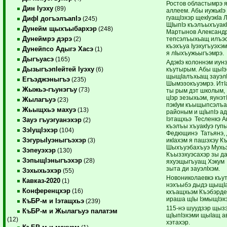
Ростов областымрэ я
Дин Iуэху
(89)
аллеем. Абы иужькIэ 
гуащIэхэр щекIуэкIа
ДифI догъэлъапIэ
(245)
ЩIыпIэ къэлъыхъуакI
Дунейм щыхъыбархэр
(248)
Мартынов Александр
Дунеймрэ дэрэ
тепсэлъыхьащ илъэс 
(2)
къэхъуа Iуэхугъуэхэм
Дунейпсо Адыгэ Хасэ
(1)
я лIыхъужьыгъэмрэ.
Дыгъуасэ
(165)
АдэкIэ колоннэм иун
ДызыгъэпIейтей Iуэху
къутырым. Абы щыI
(6)
щыщIалъхьащ зауэлI
Егъэджэныгъэ
(235)
Шымэзокъуэмрэ. ИтIа
Жыжьэ-гъунэгъу
(73)
ты рым дэт школым, 
цIэр зезыхьэм, яунэт
Жылагъуэ
(23)
пэкIум къыщыпсэлъ
Жьыщхьэ махуэ
(13)
районым и щIыпIэ а
Iэтащхьэ Тесленкэ 
Зауэ гъуэгуанэхэр
(2)
къэлъы хъуакIуэ гуп
ЗэIущIэхэр
(104)
Федющинэ Татьянэ, 
ЗэгурыIуэныгъэхэр
икIахэм я пашэхэу К
(3)
Шыхъуэбахъуэ Мухь
Зэпеуэхэр
(130)
Къызэхуэсахэр зы д
ЗэпыщIэныгъэхэр
(28)
яхуэщыгъуащ Хэкум 
зыта ди зауэлIхэм.
Зэхыхьэхэр
(55)
Новониколаевкэ къу
Кавказ-2020
(1)
нэхъыбэ дыдэ щыщI
Конференцхэр
(16)
кхъащхьэм Къэбэрд
ираша щIы IэмыщIэхэ
КъБР-м и Iэтащхьэ
(239)
115-нэ шуудзэр щызэ
КъБР-м и Жылагъуэ палатэм
щIыпIэхэми щыIащ а
(12)
хэтахэр.