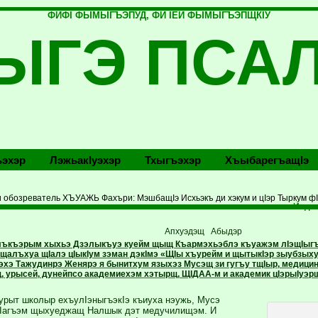
ФИФI ФЫМЫГЪЭПУД, ФИ IЕЙ ФЫМЫГЪЭПЩКIУ
ЫГЭ ПСА
эхэр
Лэжьакlуэхэр
Тхыгъэхэр
Хъыбарегъащlэ
и обозреватель ХЪУАЖЬ Фахъри: МэшбащІэ Исхьэкъ ди хэкум и цIэр Тыркум фI
Индж
Апхуэдэщ Абыдэр
ъкъэрым хыхьэ Дзэлыкъуэ куейм щыщ Къармэхьэблэ къуажэм лIэщIыгъуэ
щалъхуа щIалэ цIыкIум зэман дэкIмэ «ЩIы хъурейм и щытыкIэр зыубзыху
эхэ Тажудинрэ Женярэ я бынитхум языхэз Мусэщ зи гугъу тщIыр, медици
 урысей, дунейпсо академиехэм хэтырщ, ЩIДАА-м и академик цIэрыIуэр
урыт школыр ехъулIэныгъэкIэ къиуха нэужь, Мусэ
Iагъэм щыхуеджащ Налшык дэт медучилищэм. И