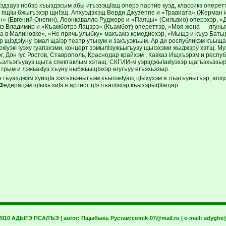
эдзауэ нобэр къыздэсым абы игъэзэщIащ оперэ партие куэд, классикэ оперет
 пщIы бжыгъэхэр щиIэщ. Апхуэдэхэщ Верди Джузеппе и «Травиата» (Жерман и
н» (Евгений Онегин), Леонкавалло Руджеро и «Паяцы» (Сильвио) оперэхэр, «
лэ Владимир и «Къамботрэ Лацэрэ» (Къамбот) опереттэр, «Моя жена — лгунь
а в Малиновке», «Не прячь улыбку» макъамэ комедиехэр, «Мыщэ и къуэ Батыр»
эр щIэдэIуну Iэмал щаIэр театр утыкум и закъуэкъым. Ар ди республикэм къыща
кIуэкI Iуэху гуапэхэми, концерт зэмылIэужьыгъуэу щыIэхэми жыджэру хэтщ. М
, Дон Iус Ростов, Ставрополь, Краснодар крайхэм , Кавказ Ищхъэрэм и респуб
элъэгъуауэ щыта спектаклым хэтащ. СКГИИ-м уэрэджыIакIуэхэр щагъэхьэзыр 
трым и лэжьакIуэ хъуну ныбжьыщIэхэр егугъуу егъэхьэзыр.
 гъуазджэм хуищIа хэлъхьэныгъэм къыпэкIуащ цIыхухэм я лъагъуныгъэр, апх
Федерацэм щIыхь зиIэ я артист цIэ лъапIэхэр къызэрыфIащар.
 2010 АДЫГЭ ПСАЛЪЭ | autor:
Пщыбыхь Рустам:
comik-07@mail.ru
| e-mail:
adyghe@