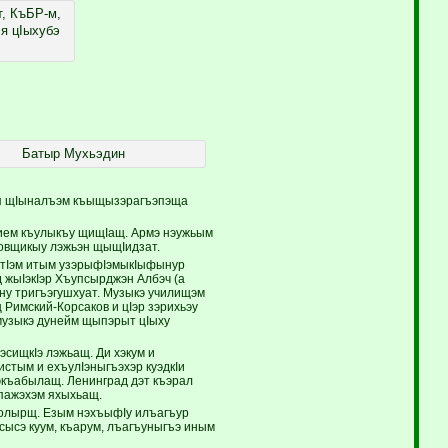
т, КъБР-м,
я цIыхубэ
Батыр Мухьэдин
щ я щIыналъэм къыщызэрагъэпэща
ием къулыкъу щищIащ. Армэ нэужьым
ровщикыу лэжьэн щыщIидзат.
натIэм итым узэрыфIэмыкIыфынур
 жыIэкIэр Хъупсырджэн Албэч (а
ыну тригъэгушхуат. Музыкэ училищэм
 Римский-Корсаков и цIэр зэрихьэу
 музыкэ дунейм щыпэрыт цIыху
эсищкIэ лэжьащ. Ди хэкум и
стым и ехъулIэныгъэхэр куэдкIи
экъабылащ. Ленинград дэт къэрал
 пажэхэм яхыхьащ.
ролырщ. Езым нэхъыфIу илъагъур
ысэ куум, къарум, лъагъуныгъэ иным