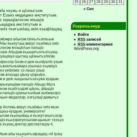
25
26
27
28
29
30
31
« Сен
Iа нэужь и щIэныгъэм
т Езанэ медицинэ институтым.
э зэрыцIалэхэм япыщIа
зыщеджа институтым и
Узэрихьэнур
ъэкIэ пхигъэкIащ икIи къыфIащащ
Войти
ьэкIэмрэ абыхэм Iэпкълъэпкъым
RSS
записей
Абы къихутащ вирус лъабжьэ зиIэ
RSS
комментариев
алэхэм япэщIэтын папщIэ
WordPress.org
 псори Абыдэм къыщигъэлъэгъуащ
 хуащIауэ щытащ щIэныгъэлIхэм.
фессор Iэзэм и деж къокIуалIэ узым
э къахилъхьэжарэ узыншэ хъужауэ
нэ уеблэмэ: сэ лышх узыр
м апхуэдэ цIыху цIэрыIуэ,
эм и деж зыщызыгъэхъужа куэдым.
зэрыхуищIам папщIэ Абыдэ Мусэ
хэм къабгъэдэкI щIыхь, фIыщIэ
м папщIэ щIэныгъэлIым зыбжанэрэ
ьын медалхэр, нэгъуэщI дамыгъэ
эр йолэжь вирус лъабжьэ зиIэ жьэн
щхьэ куэдым, университет
мыпэм къыпыкIащ и къэхутэныгъэхэр
щIэ къызэригупсысам щыхьэт техъуэ
а хъуащ доктор диссертацэу 4,
лубым абы къыхуигъэфэщащ «И Iуэху