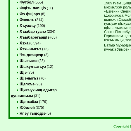
Футбол
(555)
1989 гъэм щыщI
мюзиклхэм роль
ФщIэн папщIэ
(11)
«Евгений Онеги
Фэ фщIэрэ
(8)
(Джэримэс), Мо
шанс», «Свадьб
Фэеплъ
(214)
гуакIуэм цIыхух
Хъуэхъу
(190)
щIыналъэхэм ще
Хъыбар гуапэ
(234)
Санкт-Петербург
Германием щагъ
ХъыбарегъащIэ
(65)
нэхъыжьщи, теа
Хэха
(6 594)
Батыр Мухьэдин
Хэхыныгъэ
(13)
иужькIэ Урысей 
Чэнджэщхэр
(3)
Шыгъажэ
(23)
Шыхулъагъуэ
(12)
ЩIэ
(75)
ЩIэныгъэ
(70)
Щапхъэ
(93)
Щикъухьащ адыгэр
дунеижьым
(31)
Щэнхабзэ
(179)
Юбилей
(375)
Япэу тыдодзэ
(5)
Copyright