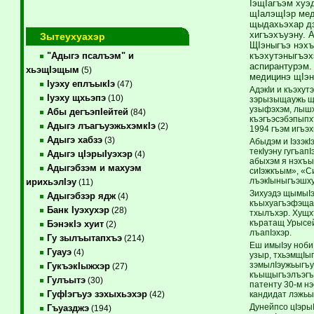
IэщIагъэм хуэ
щIалэщIэр мед
щыдахьэхар дз
хигъэхъуэну. 
Зытеухуахэр
ЩIэныгъэ нэхъ
къэхутэныгъэх
"Адыгэ псалъэм" и
аспирантурэм.
хьэщIэщым
(5)
медицинэ щIэн
Iуэху еплъыкIэ
(47)
АдэкIи и къэху
Iуэху щхьэпэ
(10)
зэрызыщаужь щI
узыфэхэм, лышх
Абы дегъэпIейтей
(84)
къэгъэсэбэпыпх
Адыгэ лъагъуэжьхэмкIэ
(2)
1994 гъэм игъэх
Адыгэ хабзэ
(3)
Абыдэм и IэзэкI
текIуэну гугъа
Адыгэ цIэрыIуэхэр
(4)
абыхэм я нэхъыб
Адыгэбзэм и махуэм
сиIэжкъым», «С
лъэкIыныгъэшху
ирихьэлIэу
(11)
Зихуэдэ щымыIэ
Адыгэбзэр ядж
(4)
къыхуагъэфэщащ
Банк Iуэхухэр
(28)
тхылъхэр. Хущх
къратащ Урысей
БэнэкIэ хуит
(2)
лъапIэхэр.
Гу зылъытапхъэ
(214)
Еш имыIэу ноби 
Гуауэ
(4)
узыр, тхьэмщIы
зэмылIэужьыгъу
ГукъэкIыжхэр
(27)
къыщыгъэлъэгъу
Гулъытэ
(30)
патенту 30-м нэ
ГуфIэгъуэ зэхыхьэхэр
кандидат лэжьы
(42)
Дунейпсо цIэры
Гъуазджэ
(194)