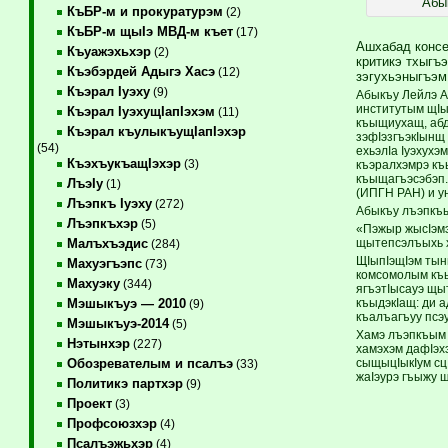
Абы
КъБР-м и прокуратурэм
(2)
КъБР-м щыIэ МВД-м къет
(17)
Ашхабад консе
Къуажэхьхэр
(2)
критикэ тхыгъ
Къэбэрдей Адыгэ Хасэ
(12)
зэгухьэныгъэм
Къэрал Iуэху
(9)
Абыкъу Лейлэ А
институтым щIы
Къэрал IуэхущIапIэхэм
(11)
къыщиухащ, абд
Къэрал къулыкъущIапIэхэр
зэфIэзгъэкIынщ
(54)
ехьэлIа Iуэхух
КъэхъукъащIэхэр
(3)
къэралхэмрэ къ
къыщагъэсэбэп.
ЛъэIу
(1)
(ИПГН РАН) и у
Лъэпкъ Iуэху
(272)
Абыкъу лъэпкъы
Лъэпкъхэр
(5)
«Пэжыр жысIэмэ
щытепсэлъыхь х
Малъхъэдис
(284)
ЩIыпIэщIэм тын
Махуэгъэпс
(73)
комсомолым къы
Махуэку
(344)
ягъэтIысауэ щы
къыдэкIащ: ди 
Мэшыкъуэ — 2010
(9)
къалъагъуу псэ
Мэшыкъуэ-2014
(5)
Хамэ лъэпкъым 
Нэтынхэр
(227)
хамэхэм дафIэхэ
сыщыцIыкIум сцI
Обозревателым и псалъэ
(33)
жаIэурэ гъыжу 
Политикэ партхэр
(9)
Проект
(3)
Профсоюзхэр
(4)
Псалъэжьхэр
(4)