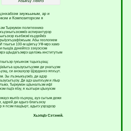
Абыкъу Лейлэ
щэнхабзэм зиужьыным, ар и
икэм и Композиторхэм я
ъэм Тыркумэн политехникэ
хъуэныгъэхэмкIэ аспирантурэр
ыгъэхэр къебжэкI къудейкIэ
урыIуэгъуафIэкъым. Абы геологием
 И тхыгъи 100-м щIигъу УФ-мрэ хамэ
м пыщIа дунейпсо зэхуэсхэм
ымрэ щIыдагъэмрэ щелэжь институтым
тхыгъэр гукъинэж тщыхъуащ:
щIаIыгъа щхьэусыгъуэми ди унагъуэм
ъуэщ, си анэшхуэр Щэрданхэ япхъут.
. Зы лъэныкъуэкIэ, ди адэр
эусыгъуэу. Ди адэ шыпхъум и лIыр
плъмэ, Тыркумэн щIыналъэм ифI
м пщIэ яIэу, я хьэтыри цIыхухэм
жауэ жыпIэ хъунущ, ауэ сытым дежи
, адрей ди адыгэ благъэхэу
 я псэм пащIырт, адыгэ уэрэдхэр
ХьэпцIэ Сэтэней.