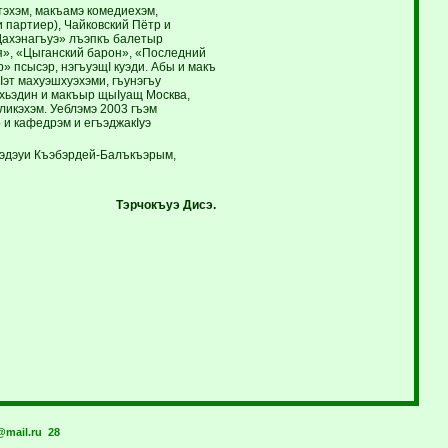
тэхэм, макъамэ комедиехэм,
 партиер), Чайковский Пётр и
Дахэнагъуэ» лъэпкъ балетыр
я», «Цыганский барон», «Последний
 псысэр, нэгъуэщI куэди. Абы и макъ
Iэт махуэшхуэхэми, гъунэгъу
ухьэдин и макъыр щыIуащ Москва,
ликэхэм. Уеблэмэ 2003 гъэм
и кафедрэм и егъэджакIуэ
уэдэуи Къэбэрдей-Балъкъэрым,
Тэрчокъуэ Дисэ.
mail.ru
28