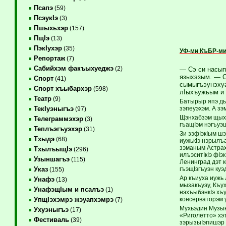
Псапэ
(59)
ПсэукIэ
(3)
Пшыхьхэр
(157)
ПщIэ
(13)
ПэкIухэр
(35)
УФ-ми КъБР-ми
Репортаж
(7)
Сабийхэм факъыхуеджэ
(2)
— Сэ си насып
языхэзым. — С
Спорт
(41)
сымыгъэунэхуа
Спорт хъыбархэр
(598)
лIыхъужьым и
Театр
(9)
Батырыр япэ ды
зэпеуэхэм. А зэ
ТекIуэныгъэ
(97)
Щэнхабзэм щыху
Телеграммэхэр
(3)
гъащIэм нэгъуэ
Теплъэгъуэхэр
(31)
Зи зэфIэкIым ш
Тхыдэ
(68)
иужькIэ нэрылъ
зэманым Астраха
ТхылъыщIэ
(296)
илъэситIкIэ фIэ
Узыншагъэ
(115)
Ленинград дэт 
гъэщIэгъуэн куэ
Указ
(155)
Ар къиуха иужь
Унафэ
(13)
мызакъуэу, Къу
УнафэщIым и псалъэ
(1)
нэхъыбэнкIэ хъ
консерваторэм 
УпщIэхэмрэ жэуапхэмрэ
(7)
Мухьэдин Музык
Ухуэныгъэ
(17)
«Риголетто» хэ
Фестиваль
(39)
зэрызыIэпишэр 