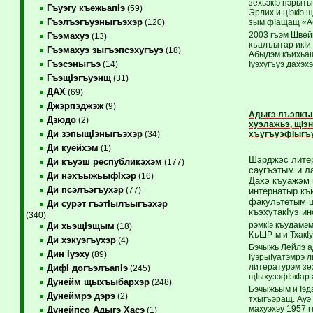
зехьэкIэ пэрыт
Гъуэгу къежьапIэ
(59)
Эрлих и цIэкIэ
Гъэлъэгъуэныгъэхэр
зым фIащащ «А
(120)
2003 гъэм Швей
Гъэмахуэ
(13)
къалъытар икIи
Гъэмахуэ зыгъэпсэхугъуэ
(18)
Абыдэм къихьащ 
Гъэсэныгъэ
Iуэхугъуэ дахэхэ
(14)
ГъэщIэгъуэнщ
(31)
ДАХ
(69)
Джэрпэджэж
(9)
Адыгэ лъэпкъы
Дзюдо
(2)
хуэлажьэ, щIэ
Ди зэпыщIэныгъэхэр
хъугъуэфIыгъ
(34)
Ди куейхэм
(1)
Шэрджэс литер
Ди къуэш республикэхэм
(177)
саугъэтым и л
Ди нэхъыжьыфIхэр
(16)
Дахэ къуажэм 
Ди псэлъэгъухэр
(77)
интернатыр къ
факультетым 
Ди сурэт гъэтIылъыгъэхэр
къэхутакIуэ и
(340)
рэмкIэ къудамэ
Ди хьэщIэщым
(18)
КъШР-м и ТхакIу
Ди хэкуэгъухэр
(4)
Бэчыжь Лейлэ а
Дин Iуэху
(89)
IуэрыIуатэмрэ л
литературэм зе
ДифI догъэлъапIэ
(245)
щIыхузэфIэкIар 
Дунейм щыхъыбархэр
(248)
Бэчыжьым и Iэд
Дунеймрэ дэрэ
(2)
тхыгъэращ. Ауэ
махуэхэу 1957 
Дунейпсо Адыгэ Хасэ
(1)