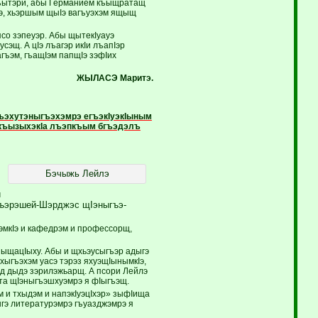
лъытэри, абы Германием къыщратащ
Iэ, хьэршым щыIэ вагъуэхэм ящыщ
со зэпеуэр. Абы щытекIуауэ
эщ. А цIэ лъагэр икIи лъапIэр
агъэм, гъащIэм папщIэ зэфIих
ЖЫЛАСЭ Маритэ.
къэхутэныгъэхэмрэ егъэкIуэкIыным
э къызыхэкIа лъэпкъым бгъэдэлъ
Бэчыжь Лейлэ
и
Къэрэшей-Шэрджэс щIэныгъэ-
эмкIэ и кафедрэм и профессорщ,
ъыщацIыху. Абы и щхьэусыгъэр адыгэ
тхыгъэхэм уасэ тэрэз яхуэщIынымкIэ,
эд дыдэ зэрилэжьарщ. А псори Лейлэ
эта щIэныгъэшхуэмрэ я фIыгъэщ.
 и тхыдэм и напэкIуэцIхэр» зыфIища
гэ литературэмрэ гъуазджэмрэ я