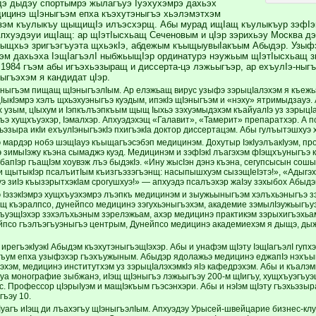
дэ дыдэу спортымрэ жылагъуэ Iуэхухэмрэ дахьэх
ицинэ щIэныгъэм епха къэхутэныгъэ хьэлэмэтхэм
эм къулыкъу щыщищIэ илъэсхэрщ. Абы мурад ищIащ къулыкъур зэфIэк
Апхуэдэуи ищIащ: ар щIэтIысхьащ Сеченовым и цIэр зэрихьэу Москва дэ
ыщхьэ зригъэгъуэта щхьэкIэ, абдежым къыщыувыIакъым Абыдэр. Узыф
эм дахьэха IэщIагъэлI ныбжьыщIэр ординатурэ нэужьым щIэтIысхьащ 
 1984 гъэм абы игъэхьэзыращ и диссерта-цэ лэжьыгъэр, ар ехъулIэ-ныг
ыгъэхэм я кандидат цIэр.
тэныгъэм пищащ щIэныгъэлIым. Ар елэжьащ вирус узыфэ зэрыцIалэхэм я къеж
ыкIэмрэ хэлъ щхьэхуэныгъэ куэдым, ипэкIэ щIэныгъэм и «нэху» ятримыдзауэ. 
 узым, цIыхум и Iэпкълъэпкъым щыщ Iыхьэ зэхуэмыдэхэм къайуалIэ уз зэрыцI
ъэ хущхъуэхэр, Iэмалхэр. Апхуэдэхэщ «Галавит», «Тамерит» препаратхэр. А
ьэзыра икIи ехъулIэныгъэкIэ пхигъэкIа доктор диссертацэм. Абы гулъытэшхуэ
э мардэр нобэ шэщIауэ къыщагъэсэбэп медицинэм. Дохутыр IэкIуэлъакIуэм, про
пIэ зимыIэжу къэна сымаджэ куэд. Медицинэм и зэфIэкI лъагэхэм фIэщхъуныгъ
апIэр гъащIэм хоувэж лъэ быдэкIэ. «Ину жысIэн дэнэ къэна, сегупсысын сошы
и щытыкIэр псалъитIым къизгъэзэгъэнщ: насыпышхуэм сызэщIеIэтэ!», «Адыгэхэ
э зиIэ къызэрытхэкIам срогушхуэ!» — апхуэдэ псалъэхэр жаIэу зэхыбох Абыд
 IэзэкIэмрэ хущхъуэхэмрэ лъэпкъ медицинэм и зыужьыныгъэм хэлъхьэныгъэ 
 къэралпсо, дунейпсо медицинэ зэгухьэныгъэхэм, академие зэмылIэужьыгъуэ
ъуэщIэхэр зэхэлъхьэным зэрелэжьам, ахэр медицинэ практикэм зэрыхигъэхьа
псо гъэлъэгъуэныгъэ центрым, Дунейпсо медицинэ академиехэм я дыщэ, дыж
ирегъэкIуэкI Абыдэм къэхутэныгъэщIэхэр. Абы и унафэм щIэту IэщIагъэлI гупх
гъум епха узыфэхэр гъэхъужыным. Абыдэр ядолажьэ медицинэ еджапIэ нэхъы
эхэм, медицинэ институтхэм уз зэрыцIалэхэмкIэ яIэ кафедрэхэм. Абы и къалэ
а монографие зыбжанэ, иIэщ щIэныгъэ лэжьыгъэу 200-м щIигъу, хущхъуэгъуэ
с. Профессор цIэрыIуэм и мащIэкъым гъэсэнхэри. Абы и нэIэм щIэту гъэхьэзыр
гъэу 10.
Iуагъ иIэщ ди лъахэгъу щIэныгъэлIым. Апхуэдэу Урысей-швейцарие бизнес-к