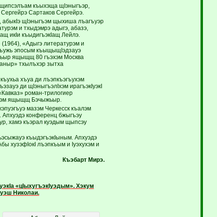
ыщипсэлъам къыхэща щIэныгъэр,
 Сергейрэ Сартаков Сергейрэ.
и, абыкIэ щIэныгъэм щыхиша лъагъуэр
турэм и тхыдэмрэ адыгэ, абазэ,
хащ икIи къыдигъэкIащ Лейлэ.
(1964), «Адыгэ литературэм и
ыхъужь эпосым къыщыщIэдзауэ
ыжьыр ящыщщ 80 гъэхэм Москва
маныр» тхылъхэр зытха
икъухьа хъуа ди лъэпкъэгъухэм
ъэзауэ ди щIэныгъэлIхэм ирагъэкIуэкI
«Кавказ» роман-трилогиер
ахэм ящыщщ Бэчыжьыр.
жэпуэгъуэ мазэм Черкесск къалэм
. Апхуэдэ конференц бжыгъэу
ур, хамэ къэрал куэдым щыпсэу
ьэсыжауэ къыдэгъэкIыным. Апхуэдэ
бы хузэфIокI лъэпкъым и Iуэхухэм и
Къэбарт Мирэ.
уэкIа «цIыхугъэкIуэдым». Хэкум
ъуэш Николаи.