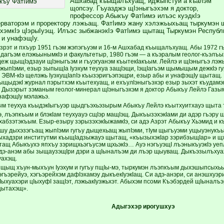
Ашхабад къыщалъхуащ, иджыпстуи а къалэм
къу ФатIимэ
щопсэу. Гъуазджэ щIэныгъэхэм я доктор,
профессор Абыкъу ФатIимэ илъэс куэдкIэ
рваторэм и проректору лэжьащ. ФатIимэ жану хэлэжьыхьащ тыркумэн 
эхэмкIэ цIэрыIуэщ. Илъэс зыбжанэкIэ ФатIимэ щытащ Тыркумэн Республ
 и унафэщIу.
зрэт и пхъур 1951 гъэм жэпэгъуэм и 16-м Ашхабад къыщалъхуащ. Абы 1972 г
дагъэм елэжьынымкIэ и факультетыр, 1980 гъэм — а къэралым геолог-къэлъы
еж щыщIэдзауи щIэныгъэм и гъуэгуанэм къытекIакъым. Лейлэ и щIэныгъэ лэжь
 жыпIэми, езыр зыпыщIа Iуэхум теухуа защIэщи, IэщIагъэм щымыщым дежкIэ г
эм ЭВМ-кIэ щелэжь IуэхущIапIэ къызэригъэпэщри, езыр абы и унафэщIу щытащ.
ыщыдэкI журнал пэрытхэм къытехуащ, и ехъулIэныгъэхэр езыр зыхэт къудамэ
 Дызэрыт зэманым геолог-минерал щIэныгъэхэм я доктор Абыкъу Лейлэ Газ
нафэщIу мэлажьэ.
м теухуа къыдэкIыгъуэр щыдгъэхьэзырым Абыкъу Лейлэ къытхуитхауэ щыта 
, лъэпкъым и блэкIам теухуауэ сщIэр мащIэщ. ДыкъызэхэкIами ди адэр гъэру 
абзэтэкъым. Езыр-езыру зэрызэхэкIыжамкIэ, си адэ Азрэт Абыкъу Хьэмид и к
шу дыхэзэгъащ жыпIэми гугъу дыщехьащ жыпIэми, тIум щыгъуэми ущыуэнукъым
хадзри институтми къыщIадзыжауэ щытащ, «къызыхэкIар зэрибзыщIар» и щхь
тащ Абыкъухэ япхъу зэрищхьэгъусэм щхьэкIэ… Ауэ нэгъуэщI лъэныкъуэкIэ уе
адэ-анэм абы зыщаузэщIри дэри а щIыналъэм ди лъэр щыуващ. Дыкъэзылъхуахэ
уахэщ.
щыщ хъун-мыхъун Iуэхум и гугъу пщIы-мэ, тыркумэн лъэпкъым дыхэшыпсыхьы
гъэрейуэ, хэгъэрейхэм дафIэхамэу дыкъекIуэкIащ. Си адэ-анэри, си анэшхуэри
ыхуахэри цIыхуфI защIэт, лэжьакIуэжьхэт. Абыхэм псоми Къэбэрдей щIыналъэр
щытахэщ».
Адыгэхэр ирогушхуэ