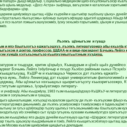
ым папщIэ» дыщэ медалыр. Социальнэ медицинэм щиIэ ехъулIэныгъэхэр къа
 щыIэ щIыхь медалыр. «Досс-Астра» зыфIаща, вагъуэхэм я каталогым зэритымк
бидофарма» цIэр.
царием щекIуэкIауэ щытащ «ЩIы хъурейм и щытыкIэр зыубзыху цIыху» дунейп
 «Хрустальнэ лIыхъусэжь» кубокыр зыхуагъэфэщар адыгэлI щэджащэ Абыдэ Мус
и псэ хьэлэл лэжьыгъэшхуэхэмкIэ, Iуэху зехьэкIэ пэрытымкIэ, цIыхум и узынш
мкIэ.
Лъэпкъ щIэныгъэм и гуащэ
м и япэ бзылъхугъэ еджагъэшхуэ, лъэпкъ литературэмрэ абы ехьэлIа 
ныгъэхэм я доктор, профессор, ЩIДАА-м и вице-президент Бэчыжь Лейл
уэм хуищIа хэлъхьэныгъэр къыпхуэмылъытэным хуэдизщ.
атурэм и тхыдэдж, критик цIэрыIуэ, Къандурым и цIэкIэ щыIэ дунейпсо
ауреат Бэчыжь Лейлэ Iэбубэчыр и пхъур Хьэбэз районым хыхьэ ПсэукIэ
къыщалъхуащ. КъШР-м и къалащхьэ Черкесск дэт лъэпкъ еджапIэ-
иуха иужь, Лейлэ Ленинград дэт къэрал университетым филологиемкIэ 
щеджащ. Абы щIэныгъэ нэхъыщхьэ щызригъэгъуэту къызэригъэзэжрэ, 
нститутым щолажьэ, IуэрыIуатэмрэ литерату-
м и унафэщIу. Абы къыдэкIуэу, 1983 гъэм къыщыщIэдзауэ КъШКъУ-м литератур
эхэм я зэгухьэныгъэм и гуащэщ.
дыгэ щIыналъищми, нэгъуэщI къэралхэм щыпсэу ди лъэп- къэгъухэми фIыуэ к
итературэмрэ джынымкIэ, ди лъэпкъ усакIуэхэмрэ тхакIуэхэмрэ я IэдакъэщIэкI 
зытыну зи гугъэ щIэблэщIэр гъуэгу щыпкъэ тегъэхьэнымкIэ мы бзылъхугъэм ку
анэдэлъхуу иIэ зэчиймрэ сыт хуэдэ гугъуехь хуэзами къимыкIуэтурэ зригъэгъу
акъэм къыщIэкIыу япэ дыдэу дунейм къытехьауэ щытар «Шэрджэс литературэм
 ар тхылъ щхьэхуэу къыдэкIыным и пэкIэ, Лейлэ къыщигъэсэбэпауэ щытащ ады
гъэм Москва къалэм щекIуэкIам щищIыгъа докладым.