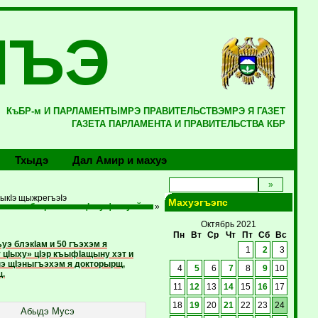
ЛЪЭ
КъБР-м И ПАРЛАМЕНТЫМРЭ ПРАВИТЕЛЬСТВЭМРЭ Я ГАЗЕТ
ГАЗЕТА ПАРЛАМЕНТА И ПРАВИТЕЛЬСТВА КБР
Тхыдэ
Дал Амир и махуэ
ыкIэ щыжрегъэIэ
Махуэгъэпс
ылызыбзэр зэвгъэщIэну фыхуеймэ
»
Октябрь 2021
Пн
Вт
Ср
Чт
Пт
Сб
Вс
 блэкIам и 50 гъэхэм я
1
2
3
 цIыху» цIэр къыфIащыну хэт и
нэ щIэныгъэхэм я докторырщ,
4
5
6
7
8
9
10
щ.
11
12
13
14
15
16
17
18
19
20
21
22
23
24
Абыдэ Мусэ