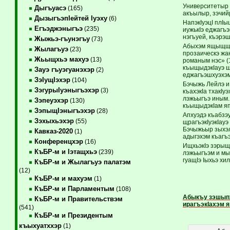
Университетыр 
Дыгъуасэ
(165)
акъылыр, зэчий
ДызыгъэпIейтей Iуэху
(6)
НапэкIуэцI плIы
Егъэджэныгъэ
(235)
иужькIэ еджагъэ
нэгъуей, къэрэш
Жыжьэ-гъунэгъу
(73)
Абыхэм ящыщщ «
Жылагъуэ
(23)
прозаическэ жа
Жьыщхьэ махуэ
(13)
романым нэс» (
къыщыдэкIауэ щ
Зауэ гъуэгуанэхэр
(2)
еджагъэшхуэхэм
ЗэIущIэхэр
(104)
Бэчыжь Лейлэ и
ЗэгурыIуэныгъэхэр
(3)
къахэкIа тхакIу
лэжьыгъэ иным.
Зэпеуэхэр
(130)
къыщыдэкIам яп
ЗэпыщIэныгъэхэр
(28)
Апхуэдэ къабзэу
Зэхыхьэхэр
(55)
щрагъэкIуэкIау
Бэчыжьыр зыхэл
Кавказ-2020
(1)
адыгэхэм къагъэ
Конференцхэр
(16)
ИщхьэкIэ зэрыщ
КъБР-м и Iэтащхьэ
(239)
лэжьыгъэм и мыз
гуащIэ Iыхьэ хи
КъБР-м и Жылагъуэ палатэм
(12)
КъБР-м и махуэм
(1)
КъБР-м и Парламентым
(108)
Абыкъу зэшыпх
КъБР-м и Правительствэм
ирагъэкIахэм 
(541)
КъБР-м и Президентым
къыхуатххэр
(1)