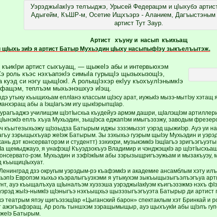
УэрэджыIакIуэ телъыджэ, Урысей Федерацэм и цIыхубэ артис
Адыгейм, КъШР-м, Осетие Ищхъэрэ - Аланием, Дагъыстэным 
артист Тут Заур.
Артист хъуну и насып къихьащ
 щIыхь зиIэ я артист Батыр Мухьэдин цIыху насыпыфIэу зыкъелъытэж.
 къикIри артист сыхъуащ, — щыжеIэ абы и интервьюхэм
э роль къэс нэхъапэкIэ симыIа гурыщIэ щызыхызощIэ,
 куэд си нэгу щыщIокI. А ролыщIэхэр екIуу къохъулIэнымкIэ
 фащэм, теплъэм мыхьэнэшхуэ иIэщ.
дэ утыку къыщихьам еплIанэ классым щIэсу арат, иужькIэ мызэ-мытIэу хэта
манхэращ абы а IэщIагъэм игу щыкIэрыпщIар.
рагъаджэ училищэм щIэтIысхьа къудейуэ армэм дашри, щIалэщIэм артиллер
щIынэкIэ еплъ хъуа Мухьэдин, зыщIэса еджапIэм имыгъэзэжу, заводым фрезе
эч къытезыхьэжу щIэзыдза Батырым иджы зэзэмызэт уэрэд щыжиIэр. Ауэ уи 
агъу зэрыщыхъуар жеIэж Батырым. Зы зэхыхьэ гуэрым щыIэу Мухьэдин и уэрэд
нь дэт консерваторэм и студентт) зэхихри, музыкэмкIэ IэщIагъэ зригъэгъуэт
кIа щемыджауэ, я унафэщI Къуэдзокъуэ Владимир и чэнджэщкIэ ар щIэтIысхьащ
консервато-рэм. Мухьэдин и зэфIэкIым абы зэрызыщригъэужьам и мызакъуэу,
д къыщицIыхуат.
 Ленинград дзэ округым уэрэдым-рэ къафэмкIэ и академие ансамблым хэту илъ
хьэпIэ Европэм хыхьэ къэралыгъуэхэми я утыкухэм зыкъыщызыгъэлъэгъуа арти
унт, ауэ къыщалъхуа щIыналъэм хуэзэша уэрэджыIакIуэм къигъэзэжмэ нэхъ фI
уэрэд жыIэ-нымкIэ щIэныгъэ нэхъыщхьэ щызэзыгъэгъуэта Батырыр ди артист
э театрым япэу щигъэзэщIар «Цыганский барон» спектаклым хэт Бринкай и 
т ажэгъафэращ. Ар роль тыншхэм зэращымыщыр, ауэ щыхъукIи абы щIэлъ гупс
жеIэ Батырым.