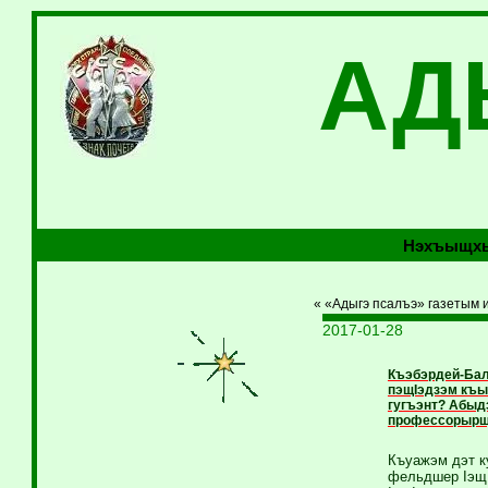
АД
Нэхъыщхь
« «Адыгэ псалъэ» газетым 
2017-01-28
Къэбэрдей-Бал
пэщIэдзэм къы
гугъэнт? Абыд
профессорырщ,
Къуажэм дэт к
фельдшер Iэщ