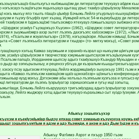
къэзыухагъащIэ бзылъхугъэ ныбжьыщIэм ди литературэм теухуауэ абдеж къ
р нэгъэсауэ гъэщIэгъуэн ящыхъуауэ щытащ урыс тхакIуэ цIэрыIуэхэу Михалков
щI нэхъ мыхъу япэ тхылъ пIащIэ цIыкIур Бэчыжь Лейлэ угъурлыуэ къыхущIэкIр
шхуэм и гъуэгу бгъуфIэ хуит хъуащ. Иужьрей илъэс 54-м къриубыдэу ди литера
ей тхакIуэхэм я IэдакъэщIэкI тхыгъэхэмрэ ятехуауэ лэжьыгъэшхуэ зыбжанэ ит
Шэрджэс усакIуэ Гъуэщокъуэ Хъусин» (1962), «Шэрджэс совет литературэр» 
нрхэм я зыужьыкIэмрэ ахэр зытет лъэпкъ дахэгъэпс хабзэхэмрэ» (1972), «ЛI
1974), «Псалъэм и жэуаплыгъэр» (1978), нэгъуэщIхэри. Абыхэм нэмыщI, Бэч
ыта «Совет лъэпкъыбэ литературэм и тхыдэр» (то- митху мэхъу), «Совет ро
.
 гуащIэшхуэ хэлъщ Кавказ зауэжьым и зэранкIэ къэрал щэ ныкъуэм щIигъум щ
эхэм, усакIуэ цIэрыIуэхэм я творчествэр хэкужьым щыпсэухэм ягъэцIыхуным хуэг
 Псалъэм папщIэ, Иорданием щыпсэу адыгэ тхакIуэшхуэ Къандур Мухьэдин и 
э дыдэ ар зэпкърызыхыу, и рецензэ убгъуа ди къэралым къыщытрезыгъэдз
, хэхэсу псэу адыгэхэм ятеухуащ Лейлэ жэрдэмщIакIуэ зыхуэхъуу 1991 гъэм и 
э щыта «Кавказ лъэпкъхэм хамэщIхэм щаIэ щэнхабзэр» щIэныгъэ конференцыр
эжьыхьар куэд мэхъу. Дэтхэнэми абы хелъхьэ лъэпкъым хуэгъэза и гупсысэ ку
щI литературэм ди лъэпкъ IуэрыIуатэр зэришхэпсым и гугъу ищI зэпытщ.
ыжытIащи, Бэчыжь Лейлэ къаруушхуэ тригъэкIуэдащ адыгэ IуэрыIуатэр зэхуэх
акъуэу, Лейлэ жыджэру хэтщ адыгэм теухуауэ кърахьэжьэ сыт хуэдэ Iуэхуми. А
лъхьэн.
Абыкъу зэшыпхъухэр
ъухэм я къекIуэкIыкIар быдэу епхащ совет зэманыр къэунэхуа нэужь екI
ящыщт зэшыпхъуитIым я адэм и адэ Хьэмиди, я анэм и адэ Дым Iэдэм и к
Абыкъу ФатIимэ Азрэт и пхъур 1950 гъэм