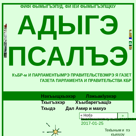
ФИФI ФЫМЫГЪЭПУД, ФИ IЕЙ ФЫМЫГЪЭПЩКIУ
АДЫГЭ
ПСАЛЪЭ
КъБР-м И ПАРЛАМЕНТЫМРЭ ПРАВИТЕЛЬСТВЭМРЭ Я ГАЗЕТ
ГАЗЕТА ПАРЛАМЕНТА И ПРАВИТЕЛЬСТВА КБР
Нэхъыщхьэхэр
Лэжьакlуэхэр
Тхыгъэхэр
Хъыбарегъащlэ
Тхыдэ
Дал Амир и махуэ
« Нобэ
IэнатIэншэхэм гу зылъатапхъэ 
2017-01-25
ТекIыным и пэ
къихуэу