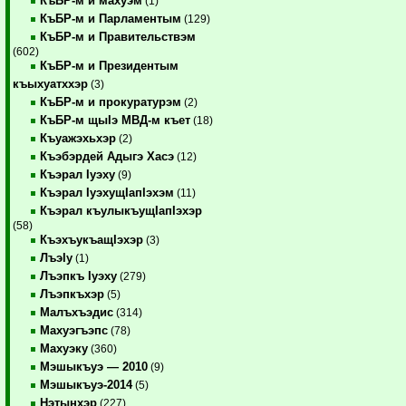
КъБР-м и махуэм
(1)
КъБР-м и Парламентым
(129)
КъБР-м и Правительствэм
(602)
КъБР-м и Президентым
къыхуатххэр
(3)
КъБР-м и прокуратурэм
(2)
КъБР-м щыIэ МВД-м къет
(18)
Къуажэхьхэр
(2)
Къэбэрдей Адыгэ Хасэ
(12)
Къэрал Iуэху
(9)
Къэрал IуэхущIапIэхэм
(11)
Къэрал къулыкъущIапIэхэр
(58)
КъэхъукъащIэхэр
(3)
ЛъэIу
(1)
Лъэпкъ Iуэху
(279)
Лъэпкъхэр
(5)
Малъхъэдис
(314)
Махуэгъэпс
(78)
Махуэку
(360)
Мэшыкъуэ — 2010
(9)
Мэшыкъуэ-2014
(5)
Нэтынхэр
(227)