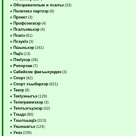
Обозревателым и псалъэ
(33)
Политикэ партхэр
(9)
Проект
(3)
Профсоюзхэр
(4)
Псалъэжьхэр
(4)
Псапэ
(61)
ПсэукIэ
(3)
Пшыхьхэр
(161)
ПщIэ
(13)
ПэкIухэр
(36)
Репортаж
(7)
Сабийхэм факъыхуеджэ
(3)
Спорт
(82)
Спорт хъыбархэр
(621)
Театр
(9)
ТекIуэныгъэ
(126)
Телеграммэхэр
(3)
Теплъэгъуэхэр
(32)
Тхыдэ
(80)
ТхылъыщIэ
(313)
Узыншагъэ
(124)
Указ
(156)