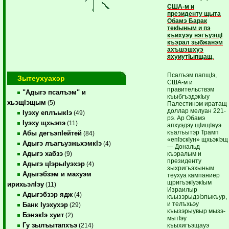
США-м и
президенту щыта
Обамэ Барак
текIыным и пэ
къихуэу нэгъуэщI
къэрал зыбжанэм
ахъшэшхуэ
яхуиутIыпщащ.
Псалъэм папщIэ,
Зытеухуахэр
США-м и
правительствэм
"Адыгэ псалъэм" и
къыбгъэдэкIыу
хьэщIэщым
(5)
Палестинэм иратащ
доллар мелуан 221-
Iуэху еплъыкIэ
(49)
рэ. Ар Обамэ
Iуэху щхьэпэ
(11)
апхуэдэу щIищIауэ
къалъытэр Трамп
Абы дегъэпIейтей
(84)
«епIэскIун» щхьэкIэщ
Адыгэ лъагъуэжьхэмкIэ
(4)
— Дональд
Адыгэ хабзэ
къэралым и
(9)
президенту
Адыгэ цIэрыIуэхэр
(4)
зыхригъэхыным
Адыгэбзэм и махуэм
теухуа кампаниер
щригъэкIуэкIым
ирихьэлIэу
(11)
Израилыр
Адыгэбзэр ядж
(4)
къызэрыдэIэпыкъур,
и телъхьэу
Банк Iуэхухэр
(29)
къызэрыувыр мызэ-
БэнэкIэ хуит
(2)
мытIэу
Гу зылъытапхъэ
къыхигъэщауэ
(214)