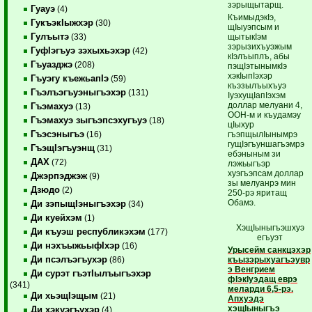
зэрыщытарщ.
Гуауэ
(4)
КъимыдэкIэ,
ГукъэкIыжхэр
(30)
щIыуэпсым и
Гулъытэ
щытыкIэм
(33)
зэрызихъуэжым
ГуфIэгъуэ зэхыхьэхэр
(42)
кIэлъыплъ, абы
Гъуазджэ
(208)
пэщIэтынымкIэ
хэкIыпIэхэр
Гъуэгу къежьапIэ
(59)
къэзылъыхъуэ
Гъэлъэгъуэныгъэхэр
(131)
IуэхущIапIэхэм
доллар мелуани 4,
Гъэмахуэ
(13)
ООН-м и къудамэу
Гъэмахуэ зыгъэпсэхугъуэ
(18)
цIыхур
Гъэсэныгъэ
гъэпщылIынымрэ
(16)
гущIэгъуншагъэмрэ
ГъэщIэгъуэнщ
(31)
ебэныным зи
ДАХ
(72)
лэжьыгъэр
хуэгъэпсам доллар
Джэрпэджэж
(9)
зы мелуанрэ мин
Дзюдо
(2)
250-рэ яритащ
Обамэ.
Ди зэпыщIэныгъэхэр
(34)
Ди куейхэм
(1)
ХэщIыныгъэшхуэ
Ди къуэш республикэхэм
(177)
егъуэт
Ди нэхъыжьыфIхэр
(16)
Урысейм санкцэхэр
Ди псэлъэгъухэр
къызэрыхуагъэувр
(86)
э Венгрием
Ди сурэт гъэтIылъыгъэхэр
фIэкIуэдащ еврэ
(341)
меларди 6,5-рэ.
Ди хьэщIэщым
(21)
Апхуэдэ
хэщIыныгъэ
Ди хэкуэгъухэр
(4)