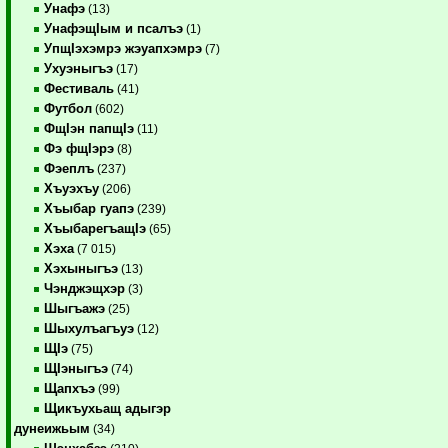
Унафэ
(13)
УнафэщIым и псалъэ
(1)
УпщIэхэмрэ жэуапхэмрэ
(7)
Ухуэныгъэ
(17)
Фестиваль
(41)
Футбол
(602)
ФщIэн папщIэ
(11)
Фэ фщIэрэ
(8)
Фэеплъ
(237)
Хъуэхъу
(206)
Хъыбар гуапэ
(239)
ХъыбарегъащIэ
(65)
Хэха
(7 015)
Хэхыныгъэ
(13)
Чэнджэщхэр
(3)
Шыгъажэ
(25)
Шыхулъагъуэ
(12)
ЩIэ
(75)
ЩIэныгъэ
(74)
Щапхъэ
(99)
Щикъухьащ адыгэр
дунеижьым
(34)