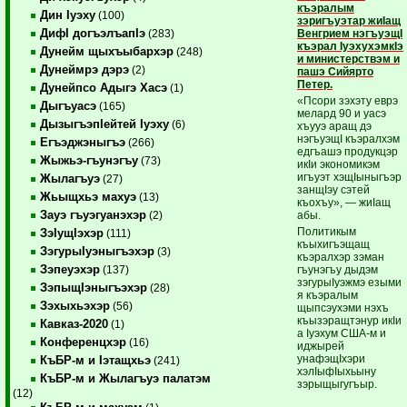
къэралым
Дин Iуэху
(100)
зэригъуэтар жиIащ
ДифI догъэлъапIэ
Венгрием нэгъуэщI
(283)
къэрал IуэхухэмкIэ
Дунейм щыхъыбархэр
(248)
и министерствэм и
Дунеймрэ дэрэ
(2)
пашэ Сийярто
Петер.
Дунейпсо Адыгэ Хасэ
(1)
«Псори зэхэту еврэ
Дыгъуасэ
(165)
мелард 90 и уасэ
ДызыгъэпIейтей Iуэху
(6)
хъууэ аращ дэ
нэгъуэщI къэралхэм
Егъэджэныгъэ
(266)
едгъашэ продукцэр
Жыжьэ-гъунэгъу
(73)
икIи экономикэм
игъуэт хэщIыныгъэр
Жылагъуэ
(27)
занщIэу сэтей
Жьыщхьэ махуэ
(13)
къохъу», — жиIащ
Зауэ гъуэгуанэхэр
абы.
(2)
Политикым
ЗэIущIэхэр
(111)
къыхигъэщащ
ЗэгурыIуэныгъэхэр
(3)
къэралхэр зэман
Зэпеуэхэр
гъунэгъу дыдэм
(137)
зэгурыIуэжмэ езыми
ЗэпыщIэныгъэхэр
(28)
я къэралым
Зэхыхьэхэр
(56)
щыпсэухэми нэхъ
къызэращтэнур икIи
Кавказ-2020
(1)
а Iуэхум США-м и
Конференцхэр
(16)
иджырей
унафэщIхэри
КъБР-м и Iэтащхьэ
(241)
хэлIыфIыхьыну
КъБР-м и Жылагъуэ палатэм
зэрыщыгугъыр.
(12)