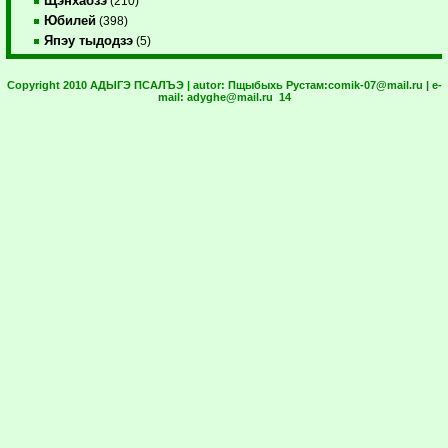
Щэнхабзэ
(210)
Юбилей
(398)
Япэу тыдодзэ
(5)
Copyright 2010 АДЫГЭ ПСАЛЪЭ | autor:
Пщыбыхь Рустам:
comik-07@mail.ru
| e-
mail:
adyghe@mail.ru
14