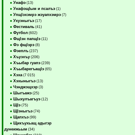
Унафэ
(13)
УнафэщIым и псалъэ
(1)
УпщIэхэмрэ жэуапхэмрэ
(7)
Ухуэныгъэ
(17)
Фестиваль
(41)
Футбол
(602)
ФщIэн папщIэ
(11)
Фэ фщIэрэ
(8)
Фэеплъ
(237)
Хъуэхъу
(206)
Хъыбар гуапэ
(239)
ХъыбарегъащIэ
(65)
Хэха
(7 015)
Хэхыныгъэ
(13)
Чэнджэщхэр
(3)
Шыгъажэ
(25)
Шыхулъагъуэ
(12)
ЩIэ
(75)
ЩIэныгъэ
(74)
Щапхъэ
(99)
Щикъухьащ адыгэр
дунеижьым
(34)