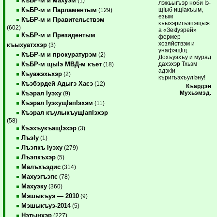
КъБР-м и махуэм
(1)
лэжьыгъэр ноби Iэ­
щIыб ищIакъым,
КъБР-м и Парламентым
(129)
езым
КъБР-м и Правительствэм
къызэригъэпэщыж
(602)
а «ЗекIуэрей»
КъБР-м и Президентым
фермер
хозяйствэм и
къыхуатххэр
(3)
унафэщIщ.
КъБР-м и прокуратурэм
(2)
Дохъуэхъу и мурад
дахэхэр Тхьэм
КъБР-м щыIэ МВД-м къет
(18)
адэкIи
Къуажэхьхэр
(2)
къригъэхъулIэну!
Къэбэрдей Адыгэ Хасэ
(12)
Къардэн
Мухьэмэд.
Къэрал Iуэху
(9)
Къэрал IуэхущIапIэхэм
(11)
Къэрал къулыкъущIапIэхэр
(58)
КъэхъукъащIэхэр
(3)
ЛъэIу
(1)
Лъэпкъ Iуэху
(279)
Лъэпкъхэр
(5)
Малъхъэдис
(314)
Махуэгъэпс
(78)
Махуэку
(360)
Мэшыкъуэ — 2010
(9)
Мэшыкъуэ-2014
(5)
Нэтынхэр
(227)