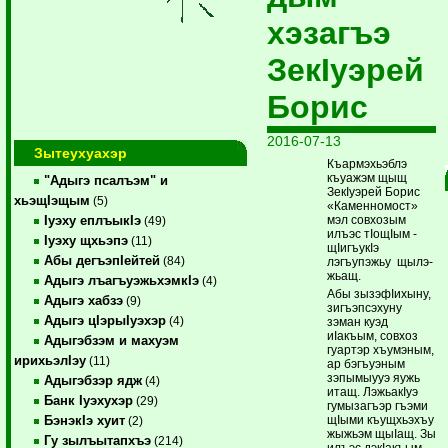
хэзагъэ
ЗекIуэрей
Борис
2016-07-13
Зытеухуахэр
Къармэхьэблэ
къуажэм щыщ
"Адыгэ псалъэм" и
ЗекIуэрей Борис
хьэщIэщым
(5)
«Каменномост»
мэл совхозым
Iуэху еплъыкIэ
(49)
илъэс тIощIым ­
Iуэху щхьэпэ
(11)
щIигъукIэ
Абы дегъэпIейтей
(84)
лэгъупэжьу щылэ­
жьащ.
Адыгэ лъагъуэжьхэмкIэ
(4)
Абы зызэфIихыну,
Адыгэ хабзэ
(9)
зигъэпсэхуну
Адыгэ цIэрыIуэхэр
(4)
зэман куэд
иIакъым, совхоз
Адыгэбзэм и махуэм
гуартэр хъумэным,
ирихьэлIэу
(11)
ар бэгъуэным
зэпы­мыууэ яужь
Адыгэбзэр ядж
(4)
итащ. ЛэжьакIуэ
Банк Iуэхухэр
(29)
гумызагъэр гъэми
щIыми къущхьэхъу
БэнэкIэ хуит
(2)
жыжьэм щыIащ. Зы
Гу зылъытапхъэ
(214)
илъэс дэкIакъым