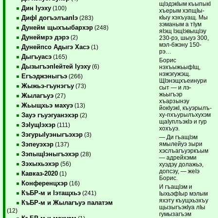
щIэдэкIым къыпыкI
Дин Iуэху
(100)
хъерым хэп­щIы­
кIыу хэхъуащ. Мы
ДифI догъэлъапIэ
(283)
зэманым а тIум
Дунейм щыхъыбархэр
(248)
яIэщ IэщIэвыщIэу
Дунеймрэ дэрэ
(2)
230-рэ, шы­уэ 300,
мэл-бжэну 150-
Дунейпсо Адыгэ Хасэ
(1)
рэ…
Дыгъуасэ
(165)
Борис
ДызыгъэпIейтей Iуэху
(6)
нэхъыжьыфIщ,
нэжэгужэщ.
Егъэджэныгъэ
(266)
ЩIэнэщхъеинури
Жыжьэ-гъунэгъу
(73)
сыт — и лэ­
жьыгъэр
Жылагъуэ
(27)
хъарзынэу
Жьыщхьэ махуэ
(13)
йокIуэкI, къуэ­рылъ­
ху-пхъурылъхухэм
Зауэ гъуэгуанэхэр
(2)
щаIуплъэ­кIэ и гур
ЗэIущIэхэр
(111)
хохъуэ.
ЗэгурыIуэныгъэхэр
(3)
— Ди гъащIэм
ямылейуэ зыри
Зэпеуэхэр
(137)
хэс­лъагъуэркъым
ЗэпыщIэныгъэхэр
(28)
— адрейхэми
Зэхыхьэхэр
(56)
хуэдэу долажьэ,
допсэу, — жеIэ
Кавказ-2020
(1)
Борис.
Конференцхэр
(16)
И гъащIэм и
КъБР-м и Iэтащхьэ
(241)
IыхьэфIыр мэлым
яхэту къущхьэхъу
КъБР-м и Жылагъуэ палатэм
щызыгъэкIуа лIы
(12)
гумызагъэм