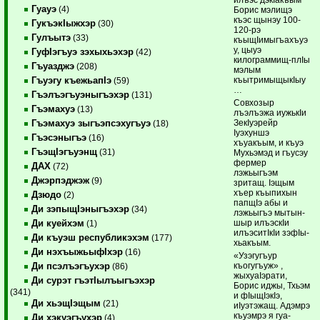
Гуауэ
(4)
Борис мэлищэ
къэс щынэу 100-
ГукъэкIыжхэр
(30)
120-рэ
Гулъытэ
(33)
къыщIимыгъахъуэ
у, цыуэ
ГуфIэгъуэ зэхыхьэхэр
(42)
килограммищ-плIы
Гъуазджэ
(208)
мэлым
къытримыщыкIыу
Гъуэгу къежьапIэ
(59)
…
Гъэлъэгъуэныгъэхэр
(131)
Совхозыр
Гъэмахуэ
(13)
лъэлъэжа иужькIи
Зе­кIуэрейр
Гъэмахуэ зыгъэпсэхугъуэ
(18)
Iуэхуншэ
Гъэсэныгъэ
(16)
хъуакъым, и къуэ
ГъэщIэгъуэнщ
(31)
Мухьэмэд и гъусэу
фермер
ДАХ
(72)
лэжьыгъэм
Джэрпэджэж
(9)
зритащ. Iэщым
хъер къыпихын
Дзюдо
(2)
папщIэ абы и
Ди зэпыщIэныгъэхэр
(34)
лэжьыгъэ мы­тын­
шыр илъэскIи
Ди куейхэм
(1)
илъэситIкIи зэ­фIы­
Ди къуэш республикэхэм
(177)
хьакъым.
Ди нэхъыжьыфIхэр
(16)
«Узэгугъур
къогугъуж» ,
Ди псэлъэгъухэр
(86)
жыхуаIэ­ра­ти,
Ди сурэт гъэтIылъыгъэхэр
Борис иджы, Тхьэм
(341)
и фIы­щIэкIэ,
Ди хьэщIэщым
(21)
иIуэтэжащ. Адэмрэ
къуэмрэ я гуа­
Ди хэкуэгъухэр
(4)