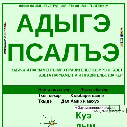
ФИФI ФЫМЫГЪЭПУД, ФИ IЕЙ ФЫМЫГЪЭПЩКIУ
АДЫГЭ
ПСАЛЪЭ
КъБР-м И ПАРЛАМЕНТЫМРЭ ПРАВИТЕЛЬСТВЭМРЭ Я ГАЗЕТ
ГАЗЕТА ПАРЛАМЕНТА И ПРАВИТЕЛЬСТВА КБР
Нэхъыщхьэхэр
Лэжьакlуэхэр
Тхыгъэхэр
Хъыбарегъащlэ
Тхыдэ
Дал Амир и махуэ
« Зауэм зеиншэ ищIахэр
ГъащIэм и унафэр »
Куэ
дым