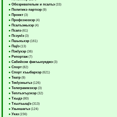
Обозревателым и псалъэ
(33)
Политикэ партхэр
(9)
Проект
(3)
Профсоюзхэр
(4)
Псалъэжьхэр
(4)
Псапэ
(61)
ПсэукIэ
(3)
Пшыхьхэр
(161)
ПщIэ
(13)
ПэкIухэр
(36)
Репортаж
(7)
Сабийхэм факъыхуеджэ
(3)
Спорт
(82)
Спорт хъыбархэр
(621)
Театр
(9)
ТекIуэныгъэ
(126)
Телеграммэхэр
(3)
Теплъэгъуэхэр
(32)
Тхыдэ
(80)
ТхылъыщIэ
(313)
Узыншагъэ
(124)
Указ
(156)