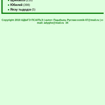
Щэнхабзэ
(210)
Юбилей
(398)
Япэу тыдодзэ
(5)
Copyright 2010 АДЫГЭ ПСАЛЪЭ | autor:
Пщыбыхь Рустам:
comik-07@mail.ru
| e-
mail:
adyghe@mail.ru
34