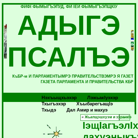
ФИФI ФЫМЫГЪЭПУД, ФИ IЕЙ ФЫМЫГЪЭПЩКIУ
АДЫГЭ
ПСАЛЪЭ
КъБР-м И ПАРЛАМЕНТЫМРЭ ПРАВИТЕЛЬСТВЭМРЭ Я ГАЗЕТ
ГАЗЕТА ПАРЛАМЕНТА И ПРАВИТЕЛЬСТВА КБР
Нэхъыщхьэхэр
Лэжьакlуэхэр
Тхыгъэхэр
Хъыбарегъащlэ
Тхыдэ
Дал Амир и махуэ
«
Жьапщэшхуэм и зэранкIэ
IэщIагъэлI
дахуэныкъ