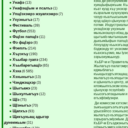
хэха ди республикэм
Унафэ
(13)
хуищIыфыркъым. Къ
УнафэщIым и псалъэ
(1)
къат куэд хъу унэхэр
къэралым хуэухуэрк
УпщIэхэмрэ жэуапхэмрэ
(7)
чэзур къалъысыным 
Ухуэныгъэ
(17)
куэд щIауэ цIыхухэр 
пэтми. Индустриаль
Фестиваль
(39)
унэщIэхэр ухуэным
Футбол
(553)
мыхьэнэшхуэ иIэщ д
ФщIэн папщIэ
щытыкIэ мытыншым
(11)
дыкъикIыфын папщIэ
Фэ фщIэрэ
(8)
Апхуэдэу къыхэгъэ
Фэеплъ
(214)
бэджэнду ят унэхэми
къахэхъуэмэ, мы Iуэ
Хъуэхъу
(190)
зэрызиужьынур.
Хъыбар гуапэ
(234)
КъБР-м и Правитель
ХъыбарегъащIэ
(65)
Жылагъуэ палатэмрэ
иджыблагъэ
Хэха
(6 585)
къыщызэдгъэпэщащ
Хэхыныгъэ
(13)
жылагъуэ къэпщытэн
и щIыналъэ центр, а
Чэнджэщхэр
(3)
илэжьыпхъэхэм хохь
Шыгъажэ
(23)
цIыхухэр псэупIэкIэ
Шыхулъагъуэ
къызэгъэпэщыным и 
(12)
егъэфIэкIуэнри.
ЩIэ
(75)
Ди комиссэм хэтхэм
ЩIэныгъэ
(70)
зыкъыщагъэлъэгъу
Щапхъэ
урысейпсо зэхыхьэхэ
(93)
жылагъуэ къэпщытэ
Щикъухьащ адыгэр
зэрырагъэкIуэкIым. Д
дунеижьым
(31)
КъБР-м Егъэджэныгъэ
щIэныгъэмрэ щIалэг