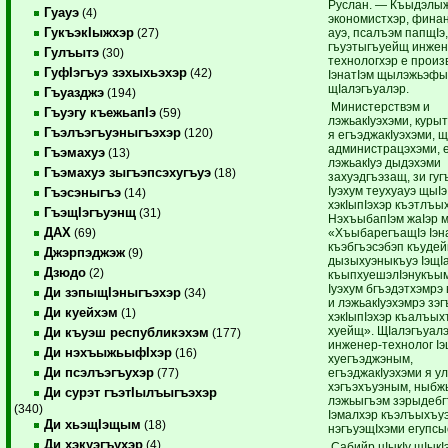
Руслан. — Къыдэлыж
Гуауэ
(4)
экономистхэр, финан
ГукъэкIыжхэр
ауэ, псалъэм папщIэ,
(27)
гъуэтыгъуейщ инжен
Гулъытэ
(30)
технологхэр е произ
ГуфIэгъуэ зэхыхьэхэр
(42)
IэнатIэм щылэжьэфы
щIалэгъуалэр.
Гъуазджэ
(194)
Министерствэм и
Гъуэгу къежьапIэ
(59)
лэжьакIуэхэми, куры
Гъэлъэгъуэныгъэхэр
(120)
я егъэджакIуэхэми, щ
администрацэхэми, 
Гъэмахуэ
(13)
лэжьакIуэ дыдэхэми
Гъэмахуэ зыгъэпсэхугъуэ
(18)
захуэдгъэзащ, зи гуг
Iуэхум теухуауэ щыIэ
Гъэсэныгъэ
(14)
хэкIыпIэхэр къэтлъых
ГъэщIэгъуэнщ
(31)
НэхъыбапIэм жаIэр 
ДАХ
«ХъыбарегъащIэ Iэна
(69)
къэбгъэсэбэп къудейк
Джэрпэджэж
(9)
дызыхуэныкъуэ IэщIа
Дзюдо
(2)
къыпхуешэлIэнукъым,
Iуэхум бгъэдэтхэмрэ
Ди зэпыщIэныгъэхэр
(34)
и лэжьакIуэхэмрэ зэг
Ди куейхэм
(1)
хэкIыпIэхэр къалъых
хуейщ». ЩIалэгъуал
Ди къуэш республикэхэм
(177)
инженер-технолог Iэ
Ди нэхъыжьыфIхэр
(16)
хуе­гъэджэным,
Ди псэлъэгъухэр
егъэджакIуэхэми я у
(77)
хэгъэхъуэным, ныбж
Ди сурэт гъэтIылъыгъэхэр
лэжьыгъэм зэрыдебг
(340)
Iэмалхэр къэлъыхъу
Ди хьэщIэщым
(18)
нэгъуэщIхэми егупс
Ди хэкуэгъухэр
(4)
Сабийр цIыкIу щIыкI