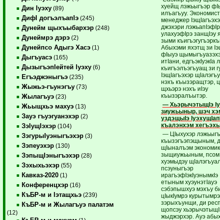
хуейщ лэжьыгъэр фI
Дин Iуэху
(89)
илъагъуу. Экономист,
ДифI догъэлъапIэ
(245)
менеджер IэщIагъэхэ
джэхэри лэжьапIэфIр
Дунейм щыхъыбархэр
(248)
улахуэфIрэ занщIэу я
Дунеймрэ дэрэ
(2)
зыми къигъэгугъэркъ
Дунейпсо Адыгэ Хасэ
Абыхэми яхэтщ зи Iэ
(1)
фIыуэ щымыгъуазэхэр
Дыгъуасэ
(165)
итIани, едгъэкIуэкIа
ДызыгъэпIейтей Iуэху
(6)
къигъэлъэгъуащ зи г
IэщIагъэхэр щIалэгъ
Егъэджэныгъэ
(235)
нэхъ къызэращтэр, ц
Жыжьэ-гъунэгъу
(73)
щхьэрэ нэхъ иIэу
къызэралъытэр.
Жылагъуэ
(23)
— ХьэрычэтыщIэ I
Жьыщхьэ махуэ
(13)
зиужьыныр, шэч хэ
Зауэ гъуэгуанэхэр
(2)
уздэщыIэ IуэхущIап
къалэнхэм хегъэхь
ЗэIущIэхэр
(104)
— ЦIыхухэр лэжьыгъ
ЗэгурыIуэныгъэхэр
(3)
къызэгъэпэщыным, 
Зэпеуэхэр
(130)
щIыналъэм экономи
зыщиужьыным, псом
ЗэпыщIэныгъэхэр
(28)
хуэмыдэу щIалэгъуа
Зэхыхьэхэр
(55)
псэуныгъэр
Кавказ-2020
ирагъэфIэкIуэнымкIэ 
(1)
етыным хуэунэтIауэ
Конференцхэр
(16)
сэбэпышхуэ мэхъу б
КъБР-м и Iэтащхьэ
(239)
цIыкIумрэ курытымрэ.
зэрыхъунщи, ди рес
КъБР-м и Жылагъуэ палатэм
щопсэу хьэрычэтыщI
(12)
жыджэрхэр. Ауэ абы