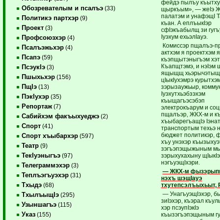
фейдэ пылъу къытхузэ
Обозревателым и псалъэ
(33)
щыр­къым», — жеIэ 
палатэм и унафэщI 
Политикэ партхэр
(9)
къан. А еплъыкIэр
Проект
(3)
сфIэкъабылщ зи гугъ
Iуэхум ехьэ­лIауэ.
Профсоюзхэр
(4)
Комиссэр пщалъэ-п
Псалъэжьхэр
(4)
актхэм я проектхэм я
Псапэ
(59)
къэпщытэныгъэм хэт
Къапщтэмэ, и нэIэм 
ПсэукIэ
(3)
ящыщщ хьэрычэтыщIэ
Пшыхьхэр
(156)
цIыкIухэмрэ курытхэ
ПщIэ
зэрызаужьыр, комму
(13)
Iуэхутхьэбзэхэм
ПэкIухэр
(35)
къыщагъэсэбэп
Репортаж
(7)
электрокъарум и со
пщалъэр, ЖКХ-м и к
Сабийхэм факъыхуеджэ
(2)
хъыбарегъащIэ Iэнат
Спорт
(41)
транспортым техьэ 
бюджет политикэр, ф
Спорт хъыбархэр
(597)
хъу унэхэр къызыху
Театр
(9)
зэгъэпэщыжыным м
ТекIуэныгъэ
зэрыхухахыну щIыкIэ
(97)
нэгъуэщIхэри.
Телеграммэхэр
(3)
— ЖКХ-м фызэрып
Теплъэгъуэхэр
(31)
нэхъ шэщIауэ
Тхыдэ
тхутепсэлъыхьыт, 
(68)
— УнагъуэщIэхэр, бы
ТхылъыщIэ
(295)
зиIэхэр, къэрал къул
Узыншагъэ
(115)
хэр псэупIэкIэ
Указ
къызэгъэпэщыным г
(155)