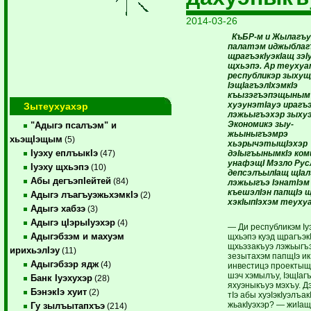
2014-03-26
КъБР-м и Жылагъу
палатэм иджыблаг
щрагъэкIуэ­кIащ зэI
щхьэпэ. Ар теухуа
республикэр зыху
IэщIагъэлIхэмкIэ
къызэгъэпэщыным
хуэунэтIауэ ирагъэ
Зытеухуахэр
лэжьыгъэхэр зыхуэ
Экономикэ зыу­
"Адыгэ псалъэм" и
жьыныгъэмрэ
хьэщIэщым
(5)
хьэрычэтыщIэхэр
Iуэху еплъыкIэ
дэIыгъынымкIэ ком
(47)
унафэщI Мэзло Рус
Iуэху щхьэпэ
(10)
депсэлъылIащ щIал
Абы дегъэпIейтей
(84)
лэжьыгъэ IэнатIэм
къешэлIэн папщIэ 
Адыгэ лъагъуэжьхэмкIэ
(2)
хэкIыпIэхэм теухуа
Адыгэ хабзэ
(3)
Адыгэ цIэрыIуэхэр
(4)
— Ди республикэм Iу
Адыгэбзэм и махуэм
щхьэпэ куэд щрагъэкI
щхьэзакъуэ лэжьыгъ
ирихьэлIэу
(11)
зезытахэм папщIэ ик
Адыгэбзэр ядж
(4)
инвестицэ проектыщI
шэч хэмылъу, IэщIаг
Банк Iуэхухэр
(28)
яхуэныкъуэ мэхъу. Д
БэнэкIэ хуит
(2)
тIэ абы хуэIэкIуэлъакI
жьакIуэхэр? — жиIа
Гу зылъытапхъэ
(214)