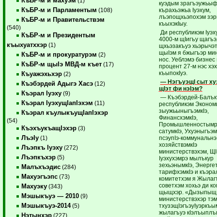
КъБР-м и махуэм
(1)
куэдым зрагъэужьы
КъБР-м и Парламентым
кърахьэжьа Iуэхум,
(108)
лъэпощхьэпохэм зэр
КъБР-м и Правительствэм
къыхэкIыу.
(540)
Ди республикэм Iуэх
КъБР-м и Президентым
4000-м щIигъу щагъэ
къыхуатххэр
(1)
щхьэзакъуэ хьэрычэ
щыIэм я бжыгъэр мин
КъБР-м и прокуратурэм
(2)
нос. Уеблэмэ бизнес 
КъБР-м щыIэ МВД-м къет
(17)
процент 27-м нэс хэ
къыпокIуэ.
Къуажэхьхэр
(2)
— НэгъуэщI сыт ху
Къэбэрдей Адыгэ Хасэ
(12)
щIэт фи нэIэм?
Къэрал Iуэху
(9)
— Къэбэрдей-Балък
Къэрал IуэхущIапIэхэм
(11)
республикэм Эконом
зыужьыныгъэмкIэ,
Къэрал къулыкъущIапIэхэр
ФинансхэмкIэ,
(54)
Промышленностымр
КъэхъукъащIэхэр
(3)
сатумкIэ, Ухуэныгъэ
ЛъэIу
псэупIэ-коммунальнэ
(1)
хозяйствэмкIэ
Лъэпкъ Iуэху
(272)
министерствэхэм, Щ
Лъэпкъхэр
(5)
Iуэхухэмрэ мылъкур
зехьэнымкIэ, Энерге
Малъхъэдис
(284)
тарифхэмкIэ и къэра
Махуэгъэпс
(73)
комитетхэм я Жылаг
советхэм хохьэ ди к
Махуэку
(343)
щыщхэр. «Дызыпы­щ
Мэшыкъуэ — 2010
(9)
министерствэхэр тэ
Мэшыкъуэ-2014
тхузэщIэгъэуIуэркъы
(5)
жылагъуэ кIэлъыпл
Нэтынхэр
(227)