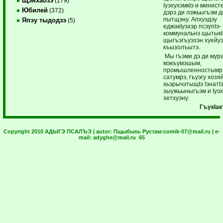
Щэнхабзэ
(179)
IуэхухэмкIэ и минист
Юбилей
(372)
дэрэ ди лэжьыгъэм д
пытщэну. Апхуэдэу
Япэу тыдодзэ
(5)
еджакIуэхэр псэупIэ-
коммунальнэ щытыкI
щыгъэгъуэзэн хуейу
къызолъытэ.
Мы гъэми дэ ди мур
мэкъумэшым,
промышленностымр
сатумрэ, гъуэгу хозя
хьэрычэтыщIэ IэнатIэ
зыужьыныгъэм и Iуэх
зетхуэну.
ГъукIа
Copyright 2010 АДЫГЭ ПСАЛЪЭ | autor:
Пщыбыхь Рустам:
comik-07@mail.ru
| e-
mail:
adyghe@mail.ru
65