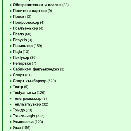
Обозревателым и псалъэ
(33)
Политикэ партхэр
(9)
Проект
(3)
Профсоюзхэр
(4)
Псалъэжьхэр
(4)
Псапэ
(60)
ПсэукIэ
(3)
Пшыхьхэр
(159)
ПщIэ
(13)
ПэкIухэр
(36)
Репортаж
(7)
Сабийхэм факъыхуеджэ
(3)
Спорт
(81)
Спорт хъыбархэр
(620)
Театр
(9)
ТекIуэныгъэ
(126)
Телеграммэхэр
(3)
Теплъэгъуэхэр
(32)
Тхыдэ
(73)
ТхылъыщIэ
(313)
Узыншагъэ
(123)
Указ
(156)