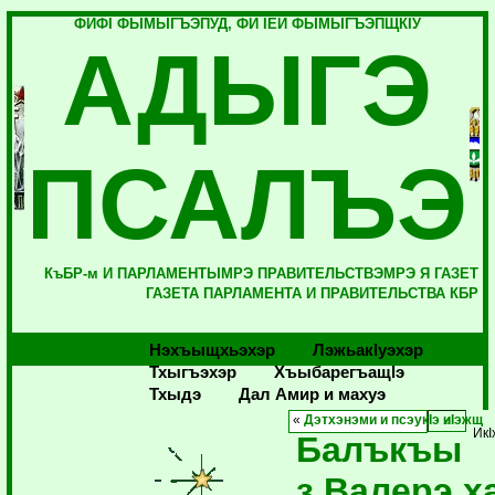
ФИФI ФЫМЫГЪЭПУД, ФИ IЕЙ ФЫМЫГЪЭПЩКIУ
АДЫГЭ
ПСАЛЪЭ
КъБР-м И ПАРЛАМЕНТЫМРЭ ПРАВИТЕЛЬСТВЭМРЭ Я ГАЗЕТ
ГАЗЕТА ПАРЛАМЕНТА И ПРАВИТЕЛЬСТВА КБР
Нэхъыщхьэхэр
Лэжьакlуэхэр
Тхыгъэхэр
Хъыбарегъащlэ
Тхыдэ
Дал Амир и махуэ
«
Дэтхэнэми и псэукIэ иIэжщ
ИкI
Балъкъы
з Валерэ 