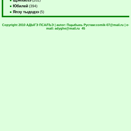
Щэнхабзэ
(202)
Юбилей
(394)
Япэу тыдодзэ
(5)
Copyright 2010 АДЫГЭ ПСАЛЪЭ | autor:
Пщыбыхь Рустам:
comik-07@mail.ru
| e-
mail:
adyghe@mail.ru
45