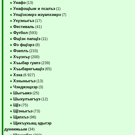
Унафэ
(13)
УнафэщIым и псалъэ
(1)
УпщIэхэмрэ жэуапхэмрэ
(7)
Ухуэныгъэ
(17)
Фестиваль
(41)
Футбол
(593)
ФщIэн папщIэ
(11)
Фэ фщIэрэ
(8)
Фэеплъ
(233)
Хъуэхъу
(200)
Хъыбар гуапэ
(239)
ХъыбарегъащIэ
(65)
Хэха
(6 927)
Хэхыныгъэ
(13)
Чэнджэщхэр
(3)
Шыгъажэ
(25)
Шыхулъагъуэ
(12)
ЩIэ
(75)
ЩIэныгъэ
(73)
Щапхъэ
(98)
Щикъухьащ адыгэр
дунеижьым
(34)