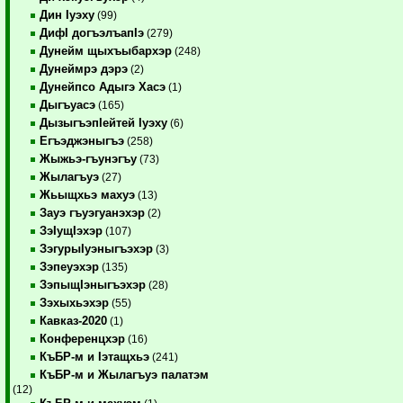
Дин Iуэху
(99)
ДифI догъэлъапIэ
(279)
Дунейм щыхъыбархэр
(248)
Дунеймрэ дэрэ
(2)
Дунейпсо Адыгэ Хасэ
(1)
Дыгъуасэ
(165)
ДызыгъэпIейтей Iуэху
(6)
Егъэджэныгъэ
(258)
Жыжьэ-гъунэгъу
(73)
Жылагъуэ
(27)
Жьыщхьэ махуэ
(13)
Зауэ гъуэгуанэхэр
(2)
ЗэIущIэхэр
(107)
ЗэгурыIуэныгъэхэр
(3)
Зэпеуэхэр
(135)
ЗэпыщIэныгъэхэр
(28)
Зэхыхьэхэр
(55)
Кавказ-2020
(1)
Конференцхэр
(16)
КъБР-м и Iэтащхьэ
(241)
КъБР-м и Жылагъуэ палатэм
(12)