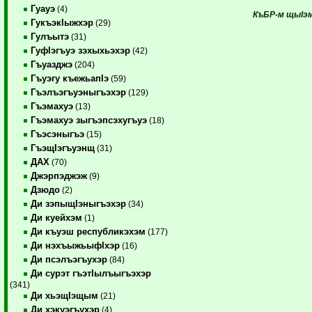
Гуауэ
(4)
КъБР-м щыIэм 
ГукъэкIыжхэр
(29)
Гулъытэ
(31)
ГуфIэгъуэ зэхыхьэхэр
(42)
Гъуазджэ
(204)
Гъуэгу къежьапIэ
(59)
Гъэлъэгъуэныгъэхэр
(129)
Гъэмахуэ
(13)
Гъэмахуэ зыгъэпсэхугъуэ
(18)
Гъэсэныгъэ
(15)
ГъэщIэгъуэнщ
(31)
ДАХ
(70)
Джэрпэджэж
(9)
Дзюдо
(2)
Ди зэпыщIэныгъэхэр
(34)
Ди куейхэм
(1)
Ди къуэш республикэхэм
(177)
Ди нэхъыжьыфIхэр
(16)
Ди псэлъэгъухэр
(84)
Ди сурэт гъэтIылъыгъэхэр
(341)
Ди хьэщIэщым
(21)
Ди хэкуэгъухэр
(4)