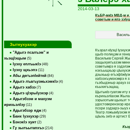
2014-03-13
КъБР-мкIэ МВД-м и
советым и япэ зэIущ
Василь
Зытеухуахэр
Къэрал кIуэцI Iуэхух
"Адыгэ псалъэм" и
щыIэ по­лицэм и ген
хьэщIэщым
Васильев Сергей Жы­
(5)
защыхуигъазэм мин
Iуэху еплъыкIэ
(48)
советымрэ я зэдэлэ
Iуэху щхьэпэ
(11)
нэхъыщ­хьэр цIыхух
дзыхьыр егъэфIэкIу
Абы дегъэпIейтей
(84)
хабзэхъумэхэмрэ я з
Адыгэ лъагъуэжьхэмкIэ
(4)
гъэбыдэныр арауэ 
къыхигъэщащ.
Адыгэ хабзэ
(7)
ЩытыкIэ гуапэм иту 
Адыгэ цIэрыIуэхэр
(4)
кърихьэлIахэм Жыла
Адыгэбзэм и махуэм
зэрыхэтым щыхьэт т
удостоверенэхэр ир
ирихьэлIэу
(11)
псори зэдэа­рэ-з­ыу
Адыгэбзэр ядж
(4)
Театр лэжьакIуэхэм 
Банк Iуэхухэр
щIыхь зиIэ и артист
(29)
БэнэкIэ хуит
(2)
Къэр
Гу зылъытапхъэ
(214)