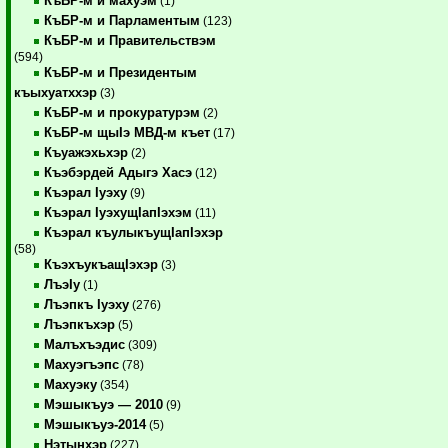
КъБР-м и махуэм
(1)
КъБР-м и Парламентым
(123)
КъБР-м и Правительствэм
(594)
КъБР-м и Президентым
къыхуатххэр
(3)
КъБР-м и прокуратурэм
(2)
КъБР-м щыIэ МВД-м къет
(17)
Къуажэхьхэр
(2)
Къэбэрдей Адыгэ Хасэ
(12)
Къэрал Iуэху
(9)
Къэрал IуэхущIапIэхэм
(11)
Къэрал къулыкъущIапIэхэр
(58)
КъэхъукъащIэхэр
(3)
ЛъэIу
(1)
Лъэпкъ Iуэху
(276)
Лъэпкъхэр
(5)
Малъхъэдис
(309)
Махуэгъэпс
(78)
Махуэку
(354)
Мэшыкъуэ — 2010
(9)
Мэшыкъуэ-2014
(5)
Нэтынхэр
(227)