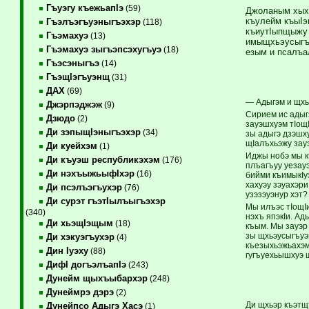
Гъуэгу къежьапIэ
(59)
Джоланым хых
къулейм къыIэ
Гъэлъэгъуэныгъэхэр
(118)
къиутIыпщыжу 
Гъэмахуэ
(13)
имыщхьэусыгъу
Гъэмахуэ зыгъэпсэхугъуэ
(18)
езым и псалъа
Гъэсэныгъэ
(14)
ГъэщIэгъуэнщ
(31)
ДАХ
(69)
— Адыгэм и щхь
Джэрпэджэж
(9)
Сирием ис адыг
Дзюдо
(2)
зауэшхуэм тIощ
Ди зэпыщIэныгъэхэр
(34)
зы адыгэ дзэшх
щIалъхьэжу зауэ
Ди куейхэм
(1)
Иджы нобэ мы къ
Ди къуэш республикэхэм
(176)
плъагъуу уе­зау
Ди нэхъыжьыфIхэр
(16)
бийми къимыкIу
хахуэу зэуа­хэр
Ди псэлъэгъухэр
(76)
узэзэуэнур хэт?
Ди сурэт гъэтIылъыгъэхэр
Мы илъэс тIощI
(340)
нэхъ япэкIи. Ад
Ди хьэщIэщым
(18)
къым. Мы зауэр
зы щхьэусыгъуэ
Ди хэкуэгъухэр
(4)
къезыхьэжьахэми
Дин Iуэху
(88)
гугъуехьышхуэ щ
ДифI догъэлъапIэ
(243)
Дунейм щыхъыбархэр
(248)
Дунеймрэ дэрэ
(2)
Ди щхьэр къэтщ
Дунейпсо Адыгэ Хасэ
(1)