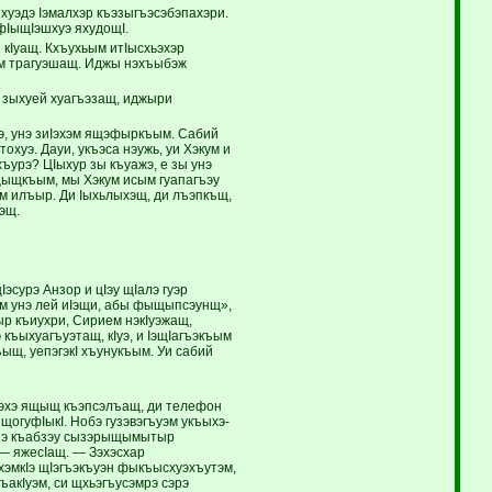
пхуэдэ Iэмалхэр къэзыгъэсэбэпахэри.
фIыщIэшхуэ яхудощI.
 кIуащ. Кхъухьым итIыс­хьэхэр
эм трагуэшащ. Иджы нэхъыбэж
и, зыхуей хуагъэзащ, иджыри
нэ, унэ зиIэхэм ящэфыркъым. Сабий
охуэ. Дауи, укъэса нэужь, уи Хэкум и
хъурэ? ЦIыхур зы къуажэ, е зы унэ
и щыщкъым, мы Хэкум исым гуапагъэу
ум илъыр. Ди Iыхьлыхэщ, ди лъэпкъщ,
эщ.
Iэсурэ Анзор и цIэу щIалэ гуэр
ум унэ лей иIэщи, абы фыщыпсэунщ»,
р къиухри, Сирием нэкIуэжащ,
ъыхуагъуэтащ, кIуэ, и IэщIагъэкъым
щ, уепэ­гэкI хъунукъым. Уи сабий
ьэхэ ящыщ къэпсэлъащ, ди телефон
огуфIыкI. Нобэ гузэвэгъуэм укъы­хэ­
иншэ къабзэу сызэрыщымытыр
 — яжесIащ. — Зэхэсхар
хэмкIэ щIэгъэкъуэн фыкъысхуэхъутэм,
ъакIуэм, си щхьэгъусэмрэ сэрэ