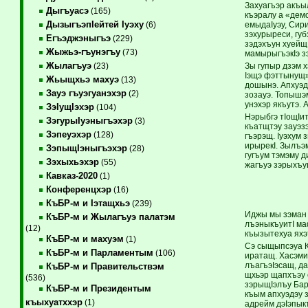
Захуагъэр акъыл
Дыгъуасэ
(165)
къэралу а «дем
ДызыгъэпIейтей Iуэху
емыдаIуэу, Сири
(6)
зэхурыреси, губ
Егъэджэныгъэ
(229)
зэдэхъун хуейщ.
Жыжьэ-гъунэгъу
(73)
мамырыгъэкIэ зэ
Жылагъуэ
Зы гупыр дзэм х
(23)
Iэщэ фэттынущ»
Жьыщхьэ махуэ
(13)
дошынэ. Апхуэд
Зауэ гъуэгуанэхэр
(2)
зозауэ. Топышэм
унэхэр якъутэ. 
ЗэIущIэхэр
(104)
Нэрыбгэ тIощIи
ЗэгурыIуэныгъэхэр
(3)
къатщтэу зауэ­
Зэпеуэхэр
(128)
гъэрэщ. Iуэхум 
ирырекI. Зылъэм
ЗэпыщIэныгъэхэр
(28)
гугъум тэмэму д
Зэхыхьэхэр
(55)
жагъуэ зэрыхъу
Кавказ-2020
(1)
Конференцхэр
(16)
КъБР-м и Iэтащхьэ
(239)
Иджы мы зэман 
КъБР-м и Жылагъуэ палатэм
лъэныкъуитI маф
(12)
къызытехуа яхэ
КъБР-м и махуэм
(1)
Сэ сыщыпсэуа Къ
КъБР-м и Парламентым
(106)
иратащ. Хасэми
лъагъэ­Iэсащ, д
КъБР-м и Правительствэм
щхьэр щапхъэу 
(536)
зэрыщIэлъу Бар
КъБР-м и Президентым
къым апхуэдэу з
къыхуатххэр
(1)
адрейм дэIэпыкъ