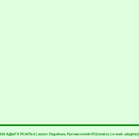
2010 АДЫГЭ ПСАЛЪЭ | autor:
Пщыбыхь Рустам:
comik-07@mail.ru
| e-mail:
adyghe@