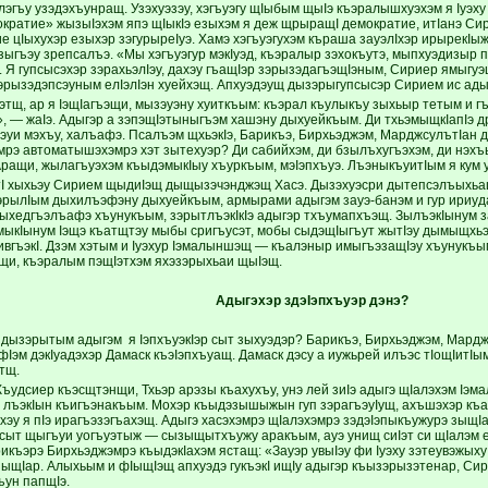
эгъу узэдэхъунращ. Узэхуэзэу, хэ­гъуэгу щIыбым щыIэ къэралышхуэхэм я Iуэх
ократие» жызыIэхэм япэ щIыкIэ езыхэм я деж щрыращI демократие, итIанэ Сир
е цIыхухэр езыхэр зэгурыреIуэ. Хамэ хэгъуэгухэм къраша зауэлIхэр ирырекIыж,
зыгъэу зрепсалъэ. «Мы хэгъуэгур мэ­кIуэд, къэралыр зэхокъутэ, мыпхуэдизыр 
 Я гупсысэхэр зэ­ра­хьэлIэу, дахэу гъащIэр зэрызэ­дагъэ­щIэ­­ным, Сириер ямыгу
­ры­зэ­дэпсэуным елIэлIэн хуейхэщ. Ап­хуэ­дэущ дызэрыгупсысэр Сирием ис ады
этщ, ар я IэщIагъэщи, мызэуэну хуиткъым: къэрал къулыкъу зыхьыр тетым и г
, — жаIэ. Адыгэр а зэпэщIэтыныгъэм хашэну дыхуейкъым. Ди тхьэмыщкIапIэ др
эуи мэхъу, халъафэ. Псалъэм щхьэкIэ, Барикъэ, Бирхьэджэм, Мардж­сулътIан 
рэ автоматышэхэмрэ хэт зытехуэр? Ди сабийхэм, ди бзылъхугъэхэм, ди нэхъыжь
Ара­щи, жылагъуэхэм къыдэмыкIыу хъур­къым, мэIэпхъуэ. ЛъэныкъуитIым я кум
тI хыхьэу Сирием щыдиIэщ дыщызэчэнджэщ Хасэ. Дызэхуэсри дытепсэлъыхьащ
зэрылIым дыхилъэфэну дыхуейкъым, ар­мырами адыгэм зауэ-банэм и гур ириу
зыхедгъэлъафэ хъуну­къым, зэрытлъэкIкIэ адыгэр тхъумап­хъэщ.­ ЗылъэкIынум
ыкIы­нум Iэщэ къатщтэу мыбы сригъусэт, мо­бы сыдэщIыгъут жытIэу дымыщхьэр
ивгъэкI. Дзэм хэтым и Iуэхур Iэмалыншэщ — къалэныр имыгъэзащIэу хъунукъым
щи, къэралым пэщIэтхэм яхэзэрыхьаи щыIэщ.
Адыгэхэр
здэIэпхъуэр дэнэ?
дызэрытым адыгэм я IэпхъуэкIэр сыт зыхуэдэр? Барикъэ, Бирхьэджэм, Марджс
Iэм дэкIуадэхэр Дамаск къэIэп­хъуащ. Дамаск дэсу а иужьрей илъэс тIо­щIитI
тщ.
удсиер къэсщтэнщи, Тхьэр арэзы къахухъу, унэ лей зиIэ ­адыгэ щIалэхэм Iэма
 лъэ­кIын къигъэнакъым. Мохэр къыдэзышыжын гуп зэрагъэуIущ, ахъшэхэр къа
ахэу я пIэ ирагъэзэгъахэщ. ­Адыгэ хасэхэмрэ щIалэхэмрэ зэдэIэ­пыкъужурэ зыщ
сыт щыгъуи уогъуэтыж — сызыщытхъужу аракъым, ауэ унищ сиIэт си щIалэм 
икъэрэ Бирхьэджэмрэ къыдэкIахэм ястащ: «Зауэр увыIэу фи Iуэху зэтеувэжых
ыщIар. Алыхьым и фIы­щIэщ апхуэдэ гукъэкI ищIу адыгэр къызэрызэтенар, Сир
ун пап­щIэ.