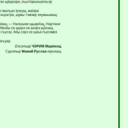
эн щIидзэри, къыт­Iэрыхьапхъэр
 мыхъун Iуэ­хущ, жаIэри
 къратри, иджы тэмэму зиужьыжащ.
жаIащ. — Налшыки щы­диIэщ, Нартани
Мы­бы си адэрэ си анэрэ щIэсащ,
 гъусэу. Абы сэрэ си щхьэ-гъусэмрэ
эгъуар.
Епсэлъар
ЧЭРИМ Марянэщ.
Сурэтыр
Мамий Руслан
трихащ.