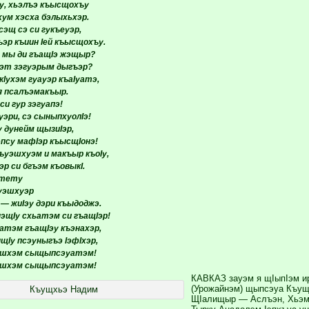
эу, хьэлъэ къысщохъу
хум хэсха бэлыхьхэр.
эщ сэ си гукъеуэр,
ъэр къиин Iей къысщохъу.
 мы ди гъащIэ жэщыр?
рэт зэгуэрым дыгъэр?
Iухэм гуауэр къаIуатэ,
я псалъэмакъыр.
си гур зэгуапэ!
уэри, сэ сыныпхуолIэ!
у дунейм щызиIэр,
псу мафIэр къысщIонэ!
ъуэшхуэм и макъыр къоIу,
эр си бгъэм къовыкI.
 тету
уэшхуэр
 — жиIэу дэри къыдоджэ.
нэщIу схьатэм си гъащIэр!
атэм гъащIэу къэнахэр,
щIу псэуныгъэ IэфIхэр,
уршхэм сыщыпсэуатэм!
уршхэм сыщыпсэуатэм!
КАВКАЗ зауэм я щIыпIэм и
(Урожайнэм) щыпсэуа Къущ
Къущхьэ Надим
ЩIалищыр — Аслъэн, Хьэми