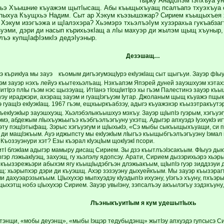
Тырку Анадолэм Iэпхъуа уна
ьэ Хъышние къуажэм щытIысащ. Абы къыщыхъуащ псалъапэ тхуэхъуа с
пыхуа Къущхьэ Надим. Сыт ар Хэкум къэзышэжар? Сирием къыщыхъея 
Хэкум изэгъэжа и щIалэхэра? Хьэмэрэ тхьэлъэIум хузэрахьа гукъабзаг
эми, дэри ди насып кърихьэкIащ а лIы махуэр ди жылэм щыщ хъуныр, 
лъэ купщIафIэмкIэ дедэIуэныр.
Дезэшащ…
э кърикIуа мы зауэ къомым дигъэгумэщIурэ екIуэ­кIащ сыт щыгъуи. Зауэр фIы
эм зауэр нэхъ лейуэ къытехьэлъащ. Нэхъапэм Япэрей дуней зауэшхуэм хэтахэ
IитIрэ плIы гъэм нэс щызэуащ. ИтIанэ тIощIитIрэ хы гъэм Палестинэ зауэр к
уэу ираджэри, ахэращ зауэм и гуащIэгъуэм Iутар. Джоланым щыщ къуажэ пщык
 гуащIэ екIуэкIащ. 1967 гъэм, ­ещхьыркъабзэу, адыгэ къуажэхэр къызэтракъутэ
екIуэкIыр зауэш­хуэщ. Хьэлэбэлыкъышхуэ мэхъу. За­уэр щIыпIэ гуэрым, хэгъуэг
эмэ, абдежым лIыхъужьыгъэ къэб­гъэлъэгъуну ухэтщ. Адыгэр апхуэдэ IуэхукIэ 
эту пэщIэты­фащ. Зэрыс хэгъуэгум и щIыхькIэ, «Сэ мыбы сыкъыщыхъуащи, си 
и ди мащIэкъым. Ауэ иджыпсту мы екIуэкIым лIыгъэ къыщыбгъэлъэгъуэну Iэма
 Къозэуэнури хэт? Езы къэрал кIуэцIым щокIуэкI псори.
итI блэкIам адыгэр мамыру дисащ Сирием. Зы дзэ къыт­лъэIэсакъым. ФIыуэ д
ыгэр лэжьакIуэщ, захуэщ, гу хьэлэлу ядопсэу. Арати, Сирием дызэрихьэрэ хьэр
 къызэрежьэри абыхэм ягу къыщIыдэбгъэн длэжьакъым, щIы­пIэ гуэр зиддзэу
щ: хьэрыпхэр дэри ди къуэшщ. Ахэр зэзэуэну дыхуейкъым. Мы зауэр къызэраг
 дахуэарэзыкъым. ЦIыхухэр мыпхуэдэу кIуэдыпIэ ихуэну, уIэгъэ хъуну, пхъэры
ыхэтщ нобэ цIыхухэр Си­рием. Зауэр увыIэну, зэпсалъэу акъылэгъу зэдэхъуну
ЛъэныкъуитIым я кум удешытIыхь
тэнщи, «мобы деуэнщ», «мыбы Iэщэр тедубыдэнщ» жытIэу апхуэдэ гупсысэ Сир