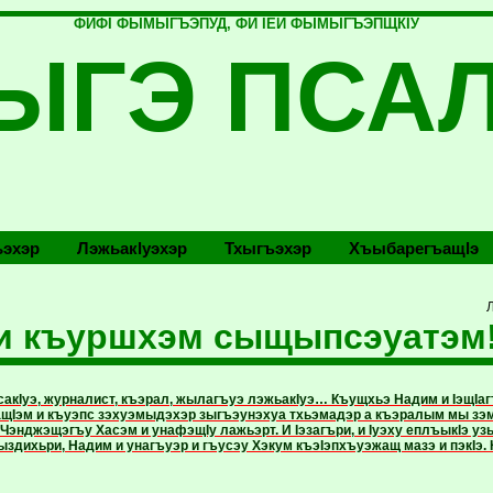
ФИФI ФЫМЫГЪЭПУД, ФИ IЕЙ ФЫМЫГЪЭПЩКIУ
ЫГЭ ПСА
эхэр
Лэжьакlуэхэр
Тхыгъэхэр
Хъыбарегъащlэ
уи къуршхэм сыщыпсэуатэм
сакIуэ, журналист, къэрал, жылагъуэ лэжьакIуэ… Къущхьэ Надим и IэщIа
ъащIэм и къуэпс зэхуэмыдэхэр зыгъэунэхуа тхьэмадэр а къэралым мы зэм
 Чэнджэщэгъу Хасэм и унафэщIу лажьэрт. И Iэзагъри, и Iуэху еплъыкIэ узын
здихьри, Надим и унагъуэр и гъусэу Хэкум къэ­Iэп­хъуэжащ мазэ и пэкIэ