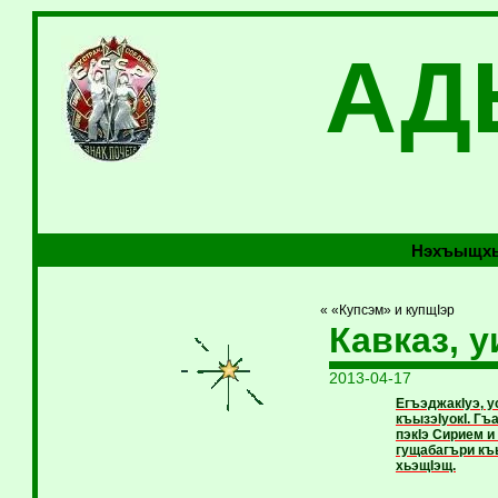
АД
Нэхъыщхь
« «Купсэм» и купщIэр
Кавказ, 
2013-04-17
ЕгъэджакIуэ, у
къызэIуокI. Г
пэкIэ Сирием и
гущабагъри къы
хьэщIэщ.