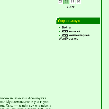
27
28
29
30
« Авг
Узэрихьэнур
Войти
RSS
записей
RSS
комментариев
WordPress.org
рихуахэм языхэзщ Абейкъуажэ
хьэ Мухьэмэтмырзэ и уна-гъуэр.
д, Хьид — зыщIигъуу япэ щIыкIэ