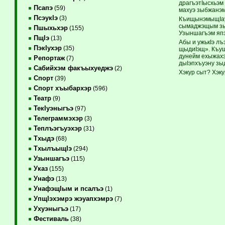
драгъэтIысхьэм 
Псапэ
(59)
махуэ зыбжанэм
ПсэукIэ
(3)
КъищынэмыщIауэ,
сымаджэщым зып
Пшыхьхэр
(155)
Узыншагъэм япэ
ПщIэ
(13)
Абы и ужькIэ л
ПэкIухэр
(35)
щыдиIэщ». Къущх
дунейм ехыжахэщ
Репортаж
(7)
дыIэпхъуэну зы
Сабийхэм факъыхуеджэ
(2)
Хэкур сыт? Хэк
Спорт
(39)
Спорт хъыбархэр
(596)
Театр
(9)
ТекIуэныгъэ
(97)
Телеграммэхэр
(3)
Теплъэгъуэхэр
(31)
Тхыдэ
(68)
ТхылъыщIэ
(294)
Узыншагъэ
(115)
Указ
(155)
Унафэ
(13)
УнафэщIым и псалъэ
(1)
УпщIэхэмрэ жэуапхэмрэ
(7)
Ухуэныгъэ
(17)
Фестиваль
(38)