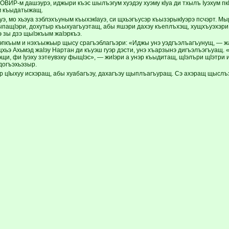
ОВИР-м дашэурэ, иджыри къэс шылъэгум хуэдэу хуэму кIуа ди тхылъ Iуэхум пкI
 къыда­ты­жащ.
 мо хьэуа зэблэ­хъу­ным къыхэкIауэ, си щхьэгъусэр къы­зэрыкIуэрэ псчэрт. Мыр
ащIэри, дохутыр къыхуагъуэтащ, абы яшэри дахэу къеплъхэщ, хущхъуэхэри
 зы дзэ щыIэкъым жаIэркъэ.
ъэпкъым и нэхъыжьыр щысу срагъэблагъэри: «Иджы унэ уэд­гъэ­лъагъунущ, — 
ьэ Ахьмэд жаIэу Нартан ди къуэш гуэр дэсти, унэ хъарзынэ дигъэлъэгъуащ. «
и, фи Iуэху зэтеувэху фы­щIэс», — жиIэри а унэр къыдитащ, щIэлъ­ри щIэтри и
догъэхьэзыр.
ур цIыхуу исхэращ, абы хуабагъэу, дахагъэу щыплъа­гъуращ. Сэ ахэращ щыслъ