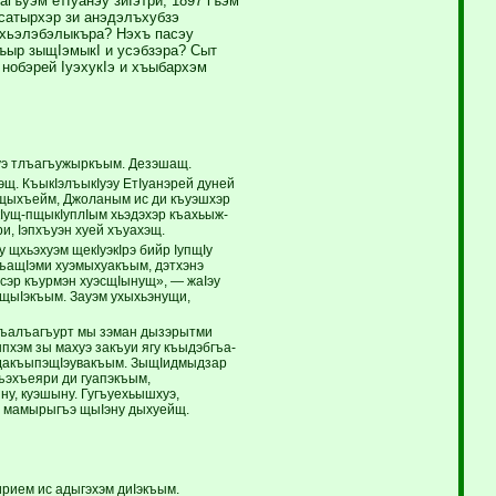
гъуэм етIуанэу зиIэтри, 1897 гъэм
атырхэр зи анэдэлъхубзэ
хьэлэбэлыкъра? Нэхъ пасэу
ъыр зыщIэмыкI и усэбзэра? Сыт
нобэрей IуэхукIэ и хъыбархэм
уэ тлъагъу­жыркъым. Дезэшащ.
щ. КъыкIэлъыкIуэу ЕтIуанэрей дуней
ъыщыхъейм, Джоланым ис ди къуэшхэр
Iущ-пщыкIу­плIым хьэдэхэр къахьыж-
ри, Iэпхъуэн хуей хъуахэщ.
у щхьэхуэм щекIуэкIрэ бийр IупщIу
игъащIэми хуэмыхуакъым, дэтхэнэ
псэр къурмэн хуэсщIынущ», — жаIэу
л щыIэкъым. Зауэм ухыхьэнущи,
ыкъалъагъурт мы зэман дызэрытми
ыпхэм зы махуэ закъуи ягу къыдэбгъа­
и дакъыпэщIэувакъым. ЗыщIидмыдзар
ъэхъеяри ди гуапэкъым,
ну, куэшыну. Гугъуехьышхуэ,
, мамырыгъэ щыIэну ды­хуейщ.
ием ис ­адыгэхэм диIэкъым.