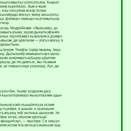
у къыпхэмылъу узэпсэлъэну. Хьэрып
ием къреIэбэхэ. Зым и жыIи
 езы хэ­гъуэгум исхэр псори
псыхэкIуадэ мэхъу» жаIэу акъылэгъу
эшу, фэбжьрэ ла­жьэ­рэ къатемыхъуэу
гэхэр.
ъусэщ. Модрейхэми: «ФыкъакIуэ, дэ
амы­гъэ­сыжу, зауэм дыхалъэфэнкIэ
дыхьа зауэлIхэмрэ къэралым и дзэмрэ
хэм, ди щIа­лэ­хэм — уIэгъэ мэхъу, я
 удешытIыхь.
 Iуэхум. Унафэу тщIар мыращ. Iэщэ
дащ. Дызыхуейр мамырыгъэрэ цIыху­
 зауэм зыхримыгъэубыдэу щIыпIэм
ы­уэу, ди пIэ дивгъэс, мы лъэмыж
, уи лэжьыгъэщи узэуэнущ. Ауэ, ди
улътIан, Хьомс хуэдэхэм дэсу
ым къызэтеувэжауэ жыхуэтIахэми удын
лыншагъэкIэ къы­щIэп­хъуа псоми
у-гъуейри, я шхыни, я хьэпшыпи
Iагъэкъуащ лей зытехьа цIыхухэм. Уи
ейри хэтуи, абыхэм щIэлъыр
у фыщыпсэу», — жысIэри. Си закъуэ­
ием исхэм ялъэкI къа­гъэ­накъым зыр