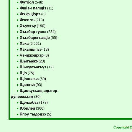
Футбол
(548)
ФщIэн папщIэ
(11)
Фэ фщIэрэ
(8)
Фэеплъ
(213)
Хъуэхъу
(190)
Хъыбар гуапэ
(234)
ХъыбарегъащIэ
(65)
Хэха
(6 561)
Хэхыныгъэ
(13)
Чэнджэщхэр
(3)
Шыгъажэ
(23)
Шыхулъагъуэ
(12)
ЩIэ
(75)
ЩIэныгъэ
(69)
Щапхъэ
(93)
Щикъухьащ адыгэр
дунеижьым
(30)
Щэнхабзэ
(178)
Юбилей
(366)
Япэу тыдодзэ
(5)
Copyright 