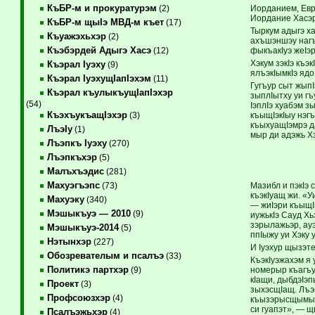
КъБР-м и прокуратурэм
Иорданием, Евро
(2)
Иордание Хасэр
КъБР-м щыIэ МВД-м къет
(17)
Тыркум адыгэ ха
Къуажэхьхэр
(2)
ахъшэншэу нагъ
Къэбэрдей Адыгэ Хасэ
фыкъакIуэ жеIэ
(12)
Хэкум зэкIэ къэ
Къэрал Iуэху
(9)
ялъэкIымкIэ ядо
Къэрал IуэхущIапIэхэм
(11)
Гугъур сыт жып
Къэрал къулыкъущIапIэхэр
зыплIытху уи гъ
(54)
IэплIэ хуабэм з
КъэхъукъащIэхэр
къыщIэкIыу нэгъ
(3)
къыхуащIэмрэ да
ЛъэIу
(1)
мыр ди адэжь Хэ
Лъэпкъ Iуэху
(270)
Лъэпкъхэр
(5)
Малъхъэдис
(281)
Махуэгъэпс
Мазибл и пэкIэ 
(73)
къэкIуащ жи. «
Махуэку
(340)
— жиIэри къыщI
Мэшыкъуэ — 2010
(9)
иужькIэ Сауд Х
зэрылажьэр, ауэ
Мэшыкъуэ-2014
(5)
ппIыжу уи Хэку
Нэтынхэр
(227)
И Iуэхур щызэте
Обозревателым и псалъэ
(33)
КъэкIуэжахэм я
Политикэ партхэр
номерыр къагъуэ
(9)
кIащи, дыбдэIэ
Проект
(3)
зыхэсщIащ. Лъэ
Профсоюзхэр
(4)
къызэрысщымыхъ
си гуапэт», — щ
Псалъэжьхэр
(4)