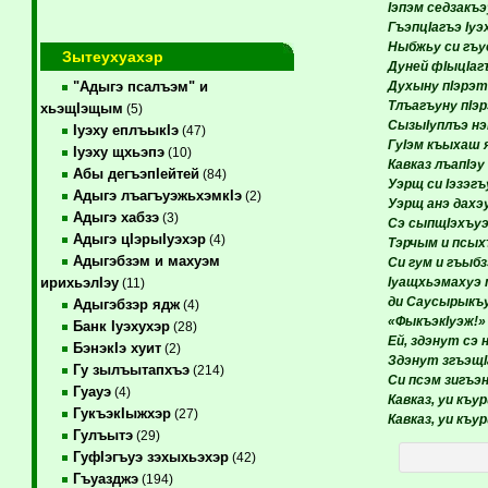
Iэпэм седзакъ
ГъэпцIагъэ Iуэ
Ныбжьу си гъус
Зытеухуахэр
Дуней фIыцIаг
Духыну пIэрэт
"Адыгэ псалъэм" и
Тлъагъуну пIэ
хьэщIэщым
(5)
СызыIуплъэ нэк
Iуэху еплъыкIэ
(47)
ГуIэм къыхаш 
Iуэху щхьэпэ
(10)
Кавказ лъапIэу 
Абы дегъэпIейтей
(84)
Уэрщ си Iэзэгъ
Адыгэ лъагъуэжьхэмкIэ
(2)
Уэрщ анэ дахэ
Адыгэ хабзэ
(3)
Сэ сыпщIэхъуэ
Адыгэ цIэрыIуэхэр
(4)
Тэрчым и псых
Адыгэбзэм и махуэм
Си гум и гъыбз
Iуащхьэмахуэ
ирихьэлIэу
(11)
ди Саусырыкъ
Адыгэбзэр ядж
(4)
«ФыкъэкIуэж!»
Банк Iуэхухэр
(28)
Ей, здэнут сэ 
БэнэкIэ хуит
(2)
Здэнут згъэщI
Гу зылъытапхъэ
(214)
Си псэм зигъэн
Гуауэ
(4)
Кавказ, уи къ
ГукъэкIыжхэр
(27)
Кавказ, уи къ
Гулъытэ
(29)
ГуфIэгъуэ зэхыхьэхэр
(42)
Гъуазджэ
(194)