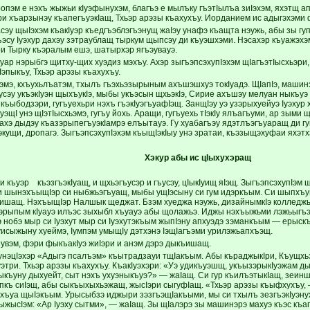
пэм е нэхъ жыжьи кIуэфынухэм, благъэ е мылъку гъэтIы­лъа зиIэхэм, яхэтщ а
и хъарзынэу къапегъуэкIащ, Тхьэр арэзы къахухъу. Иорданием ис адыгэхэми 
сэу щыIэхэм къа­кIуэр къедгъэблэгъэнущ жаIэу унафэ къащта нэужь, абы зы гуп
эсу Iуэхур дахэу зэтраублащ тыркум щыпсэу ди къуэшхэми. Нэсахэр къуажэх
ри Тырку къэралым ешэ, шатырхэр ягъэувауэ.
кIуар нэрыбгэ щитху-щих хуэдиз мэхъу. Ахэр зыгъэпсэ­хупIэ­хэм щIагъэтIысхьэр
Iэпыкъу, Тхьэр арэзы къахухъу.
Iэмэ, кхъухьлъатэм, тхылъ гъэхьэзырыным ахъшэшхуэ то­кIуадэ. ЩIапIэ, маши
усэу укъэкIуэн щыхъукIэ, мыбы укъэсын щхьэкIэ, Сирие ахъшэу мелуан ныкъуэ т
ыкъыбодзэри, гугъуехьри нэхъ гъэкIуэгъуафIэщ. ЗанщIэу уэ узэрыхуейуэ Iуэхур 
уэщI унэ щIэтIысхьэмэ, гугъу йохь. Аращи, гугъуехь тIэкIу ялъагъуми, ар зым
хэ дыдэу къазэрыпе­гъуэ­кIамрэ елъытауэ. Гу хуабагъэу ядэт­лъэгъуаращ ди г
кущи, дропагэ. ЗыгъэпсэхупIэхэм къыщIэкIыу унэ зратаи, къэзыщэхуфаи яхэтх
Хэкур абы
ис цIыхухэращ
си къуэр къэз­гъэкIуащ, и щхьэгъусэр и гъусэу, цIыкIуищ яIэщ. ЗыгъэпсэхупIэм щ
Уи шынэхъыщIэр си ныбжьэгъуащ, мыбы ущIэсыну си гум идэркъым. Си шыпхъ
ишащ. НэхъыщIэр Налшык щеджат. Бзэм хуе­джа нэужь, дизайнымкIэ колледжы
ьэрыпым кIуауэ илъэс зыхыбл хъуауэ абы щолажьэ. Иджы нэхъыжьми лэжьыгъэ к
 нобэ мыр си Iуэхут мыр си Iуэхутэкъым жыпIэну апхуэдэ зэманкъым — ерыскъы
 уисыжыну хуеймэ, Iумпэм умыщIу дэтхэнэ IэщIагъэми урилэжьапхъэщ.
увэм, фэри фыкъа­кIуэ жиIэри и анэм дэрэ дыкъишащ.
 унэцIэхэр «Адыгэ псалъэм» къытрадзауи тщIакъым. Абы къраджыкIри, Къущх
три. Тхьэр арэзы къахухъу. КъакIуэхэри: «Уэ удикъуэшщ, укъызэрыкIуэжам ды­щ
пыкъуну дыхуейт, сыт нэхъ ухуэныкъуэ?» — жаIащ. Си гур къи­лъэтыкIащ, зе
пкъ сиIэщ, абы сыкъыхыхьэжащ, жысIэри сыгуфIащ. «Тхьэр арэзы къыфхухъу,
уа щыIэ­къым. Урысыбзэ иджыри зэзгъэ­щIа­къыми, мы си тхылъ зезгъэкIуэну
ыжысIэм: «Ар Iуэху сытми», — жа­Iащ. Зы щIалэрэ зы машинэрэ махуэ къэс къаг