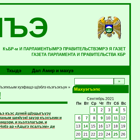
ЛЪЭ
КъБР-м И ПАРЛАМЕНТЫМРЭ ПРАВИТЕЛЬСТВЭМРЭ Я ГАЗЕТ
ГАЗЕТА ПАРЛАМЕНТА И ПРАВИТЕЛЬСТВА КБР
Тхыдэ
Дал Амир и махуэ
Лъэпкъым хуэфащэ щIэблэ къэгъэхъун »
Махуэгъэпс
!
Сентябрь 2021
Пн
Вт
Ср
Чт
Пт
Сб
Вс
1
2
3
4
5
гъэ къэс дуней щIэ­щыгъуэу
аным щекIуэкI зауэр къэхъеин и
6
7
8
9
10
11
12
шэри, и хьэлэ­лагъ­ри, и
. Нобэ ар «Адыгэ псалъэм» ди
13
14
15
16
17
18
19
20
21
22
23
24
25
26