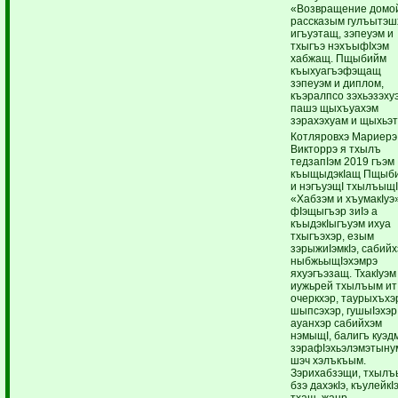
«Возвращение домо
рассказым гулъытэш
игъуэтащ, зэпеуэм и
тхыгъэ нэхъыфIхэм
хабжащ. Пщыбийм
къыхуагъэфэщащ
зэпеуэм и диплом,
къэралпсо зэхьэзэху
пашэ щыхъуахэм
зэрахэхуам и щыхьэт
Котляровхэ Мариерэ
Викторрэ я тхылъ
тедзапIэм 2019 гъэм
къыщыдэкIащ Пщыб
и нэгъуэщI тхылъыщI
«Хабзэм и хъумакIуэ
фIэщыгъэр зиIэ а
къыдэкIыгъуэм ихуа
тхыгъэхэр, езым
зэрыжиIэмкIэ, сабий
ныбжьыщIэхэмрэ
яхуэгъэзащ. ТхакIуэм
иужьрей тхылъым ит
очеркхэр, таурыхъхэ
шыпсэхэр, гушыIэхэр
ауанхэр сабийхэм
нэмыщI, балигъ куэд
зэрафIэхьэлэмэтыну
шэч хэлъкъым.
Зэрихабзэщи, тхылъ
бзэ дахэкIэ, къулейкI
тхащ, жанр