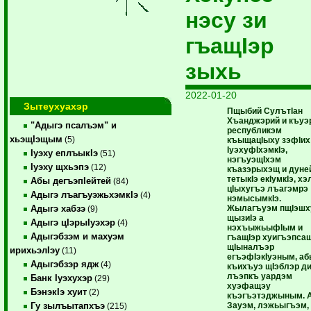
нэсу зи
гъащIэр
зыхь
2022-01-20
Зытеухуахэр
Пщыбий СулътIан
Хъанджэрий и къуэ
"Адыгэ псалъэм" и
республикэм
хьэщIэщым
(5)
къыщацIыху зэфIих
IуэхуфIхэмкIэ,
Iуэху еплъыкIэ
(51)
нэгъуэщIхэм
Iуэху щхьэпэ
(12)
къазэрыхэщ и дуне
тетыкIэ екIумкIэ, х
Абы дегъэпIейтей
(84)
цIыхугъэ лъагэмрэ
Адыгэ лъагъуэжьхэмкIэ
(4)
нэмысымкIэ.
Жылагъуэм пщIэшх
Адыгэ хабзэ
(9)
щызиIэ а
Адыгэ цIэрыIуэхэр
(4)
нэхъыжьыфIым и
Адыгэбзэм и махуэм
гъащIэр хуигъэпса
щIыналъэр
ирихьэлIэу
(11)
егъэфIэкIуэным, а
Адыгэбзэр ядж
(4)
къихъуэ щIэблэр д
лъэпкъ уардэм
Банк Iуэхухэр
(29)
хуэфащэу
БэнэкIэ хуит
(2)
къэгъэтэджыным. 
Зауэм, лэжьыгъэм,
Гу зылъытапхъэ
(215)