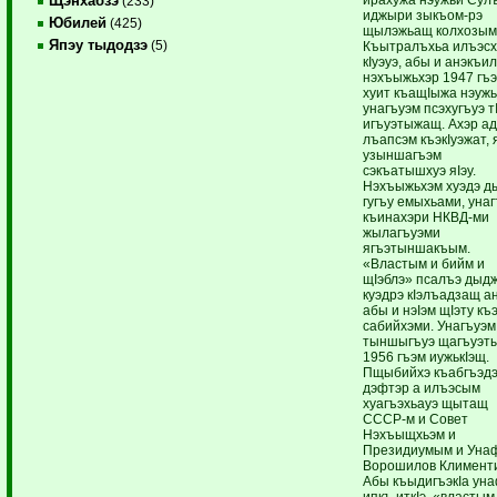
Щэнхабзэ
(233)
иджыри зыкъом-рэ
Юбилей
(425)
щылэжьащ колхозым
Япэу тыдодзэ
(5)
Къытралъхьа илъэсх
кIуэуэ, абы и анэкъи
нэхъыжьхэр 1947 гъ
хуит къащIыжа нэужь
унагъуэм псэхугъуэ тI
игъуэтыжащ. Ахэр а
лъапсэм къэкIуэжат, 
узыншагъэм
сэкъатышхуэ яIэу.
Нэхъыжьхэм хуэдэ д
гугъу емыхьами, уна
къинахэри НКВД-ми
жылагъуэми
ягъэтыншакъым.
«Властым и бийм и
щIэблэ» псалъэ дыд
куэдрэ кIэлъадзащ а
абы и нэIэм щIэту къ
сабийхэми. Унагъуэм
тыншыгъуэ щагъуэт
1956 гъэм иужькIэщ.
Пщыбийхэ къабгъэдэ
дэфтэр а илъэсым
хуагъэхьауэ щытащ
СССР-м и Совет
Нэхъыщхьэм и
Президиумым и Уна
Ворошилов Климент
Абы къыдигъэкIа ун
ипкъ иткIэ, «властым