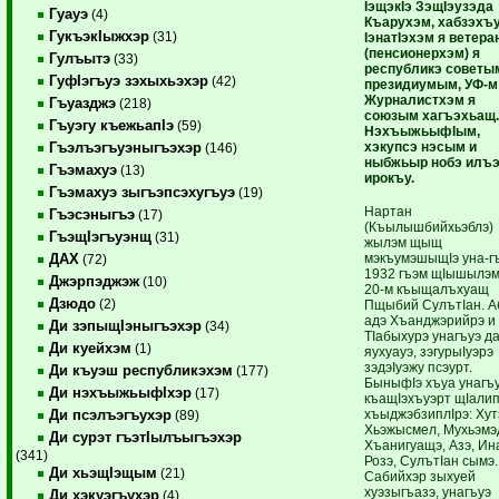
IэщэкIэ ЗэщIэузэда
Гуауэ
(4)
Къарухэм, хабзэхъ
ГукъэкIыжхэр
(31)
IэнатIэхэм я ветер
(пенсионерхэм) я
Гулъытэ
(33)
республикэ советы
ГуфIэгъуэ зэхыхьэхэр
(42)
президиумым, УФ-м
Журналистхэм я
Гъуазджэ
(218)
союзым хагъэхьащ
Гъуэгу къежьапIэ
(59)
НэхъыжьыфIым,
хэкупсэ нэсым и
Гъэлъэгъуэныгъэхэр
(146)
ныбжьыр нобэ илъэ
Гъэмахуэ
(13)
ирокъу.
Гъэмахуэ зыгъэпсэхугъуэ
(19)
Нартан
Гъэсэныгъэ
(17)
(Къылышбийхьэблэ)
ГъэщIэгъуэнщ
(31)
жылэм щыщ
мэкъумэшыщIэ уна-г
ДАХ
(72)
1932 гъэм щIышылэм
Джэрпэджэж
(10)
20-м къыщалъхуащ
Дзюдо
(2)
Пщыбий СулътIан. А
адэ Хъанджэрийрэ и
Ди зэпыщIэныгъэхэр
(34)
ТIабыхурэ унагъуэ д
Ди куейхэм
(1)
яухуауэ, зэгурыIуэрэ
зэдэIуэжу псэурт.
Ди къуэш республикэхэм
(177)
БыныфIэ хъуа унагъ
Ди нэхъыжьыфIхэр
(17)
къащIэхъуэрт щIалип
хъыджэбзиплIрэ: Хут
Ди псэлъэгъухэр
(89)
Хьэжысмел, Мухьэмэ
Ди сурэт гъэтIылъыгъэхэр
Хъанигуащэ, Азэ, Ин
(341)
Розэ, СулътIан сымэ.
Ди хьэщIэщым
(21)
Сабийхэр зыхуей
хуэзыгъазэ, унагъуэ
Ди хэкуэгъухэр
(4)