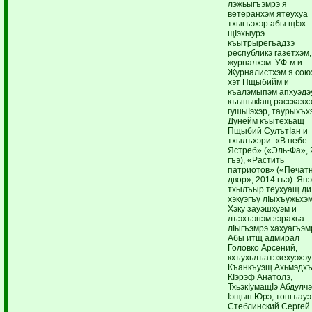
лэжьыгъэмрэ я
ветеранхэм ятеухуа
тхыгъэхэр абы щIэх-
щIэхыурэ
къытрырегъадзэ
республикэ газетхэм,
журналхэм. УФ-м и
Журналистхэм я со
хэт Пщыбийм и
къалэмыпэм апхуэдэ
къыпыкIащ рассказхэ
гушыIэхэр, таурыхъх
Дунейм къытехьащ
Пщыбий СулътIан и
тхылъхэри: «В небе
Ястреб» («Эль-Фа», 
гъэ), «Растить
патриотов» («Печат
двор», 2014 гъэ). Яп
тхылъыр теухуащ ди
хэкуэгъу лIыхъужьхэ
Хэку зауэшхуэм и
лъэхъэнэм зэрахьа
лIыгъэмрэ хахуагъэм
Абы итщ адмирал
Головко Арсений,
кхъухьлъатэзехуэхэу
Къанкъуэщ Ахьмэдхъ
КIэрэф Анатолэ,
ТхьэкIумащIэ Абдулч
Iэщын Юрэ, топгъауэ
Стеблинский Сергей