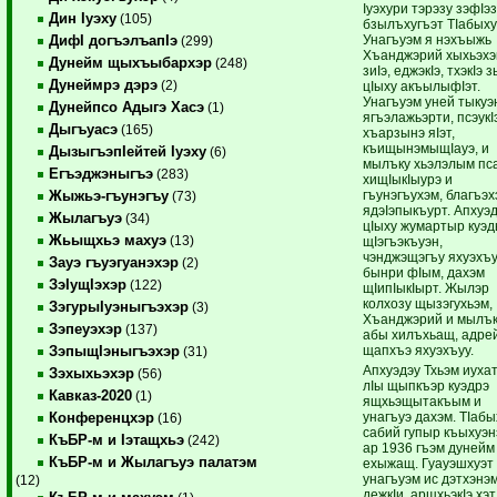
Iуэхури тэрэзу зэфIэ
Дин Iуэху
(105)
бзылъхугъэт ТIабыху
Унагъуэм я нэхъыжь
ДифI догъэлъапIэ
(299)
Хъанджэрий хыхьэхэ
Дунейм щыхъыбархэр
(248)
зиIэ, еджэкIэ, тхэкIэ 
Дунеймрэ дэрэ
(2)
цIыху акъылыфIэт.
Унагъуэм уней тыкуэ
Дунейпсо Адыгэ Хасэ
(1)
ягъэлажьэрти, псэукI
Дыгъуасэ
(165)
хъарзынэ яIэт,
къищынэмыщIауэ, и
ДызыгъэпIейтей Iуэху
(6)
мылъку хьэлэлым пс
Егъэджэныгъэ
(283)
хищIыкIыурэ и
гъунэгъухэм, благъэ
Жыжьэ-гъунэгъу
(73)
ядэIэпыкъурт. Апхуэ
Жылагъуэ
(34)
цIыху жумартыр куэ
Жьыщхьэ махуэ
(13)
щIэгъэкъуэн,
чэнджэщэгъу яхуэхъу
Зауэ гъуэгуанэхэр
(2)
бынри фIым, дахэм
ЗэIущIэхэр
(122)
щIипIыкIырт. Жылэр
колхозу щызэгухьэм,
ЗэгурыIуэныгъэхэр
(3)
Хъанджэрий и мылъ
Зэпеуэхэр
(137)
абы хилъхьащ, адре
щапхъэ яхуэхъуу.
ЗэпыщIэныгъэхэр
(31)
Апхуэдэу Тхьэм иухат
Зэхыхьэхэр
(56)
лIы щыпкъэр куэдрэ
Кавказ-2020
(1)
ящхьэщытакъым и
унагъуэ дахэм. ТIабы
Конференцхэр
(16)
сабий гупыр къыхуэн
КъБР-м и Iэтащхьэ
(242)
ар 1936 гъэм дунейм
КъБР-м и Жылагъуэ палатэм
ехыжащ. Гуауэшхуэт
унагъуэм ис дэтхэнэ
(12)
дежкIи, арщхьэкIэ хэт