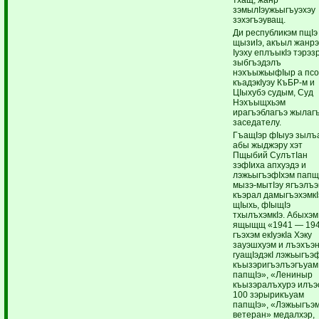
зэмылIэужьыгъуэхэу
зэхэгъэуващ.
Ди республикэм пщIэ
щызиIэ, акъыл жанр
Iуэху еплъыкIэ тэрэз
зыбгъэдэлъ
нэхъыжьыфIыр а пс
къадэкIуэу КъБР-м и
ЦIыхубэ судым, Суд
Нэхъыщхьэм
ирагъэблагъэ жылаг
заседателу.
ГъащIэр фIыуэ зылъа
абы жыджэру хэт
Пщыбий СулътIан
зэфIиха апхуэдэ и
лэжьыгъэфIхэм папщ
мызэ-мытIэу ягъэлъ
къэрал дамыгъэхэмкI
щIыхь, фIыщIэ
тхылъхэмкIэ. Абыхэм
ящыщщ «1941 — 19
гъэхэм екIуэкIа Хэку
зауэшхуэм и лъэхъэ
гуащIэдэкI лэжьыгъэ
къызэригъэлъэгъуам
папщIэ», «Лениныр
къызэралъхурэ илъэ
100 зэрырикъуам
папщIэ», «Лэжьыгъэм
ветеран» медалхэр,