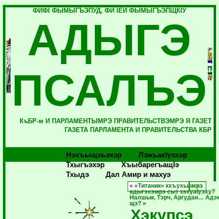
ФИФI ФЫМЫГЪЭПУД, ФИ IЕЙ ФЫМЫГЪЭПЩКIУ
АДЫГЭ
ПСАЛЪЭ
КъБР-м И ПАРЛАМЕНТЫМРЭ ПРАВИТЕЛЬСТВЭМРЭ Я ГАЗЕТ
ГАЗЕТА ПАРЛАМЕНТА И ПРАВИТЕЛЬСТВА КБР
Нэхъыщхьэхэр
Лэжьакlуэхэр
Тхыгъэхэр
Хъыбарегъащlэ
Тхыдэ
Дал Амир и махуэ
«
«Титаник» кхъухьымрэ
адыгэхэмрэ сыт зэхуаIуэху?
Налшык, Тэрч, Аргудан… Адэк
щэ?
»
Хэкупсэ