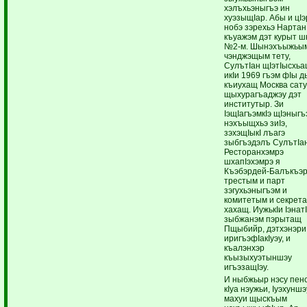
хэлъхьэныгъэ ин
хуэзыщIар. Абы и цIэ
нобэ зэрехьэ Нартан
къуажэм дэт курыт ш
№2-м. Шынэхъыжьы
чэнджэщым тету,
СулътIан щIэтIысхь
икIи 1969 гъэм фIы 
къиухащ Москва сат
щыхурагъаджэу дэт
институтыр. Зи
IэщIагъэмкIэ щIэныгъ
нэхъыщхьэ зиIэ,
зэхэщIыкI лъагэ
зыбгъэдэлъ СулътIа
Ресторанхэмрэ
шхапIэхэмрэ я
Къэбэрдей-Балъкъэ
трестым и парт
зэгухьэныгъэм и
комитетым и секрет
хахащ. ИужькIи Iэнат
зыбжанэм пэрытащ
Пщыбийр, дэтхэнэри
иригъэфIакIуэу, и
къалэнхэр
къызыхуэтыншэу
игъэзащIэу.
И ныбжьыр нэсу пен
кIуа нэужьи, Iуэхунш
махуи щыскъым