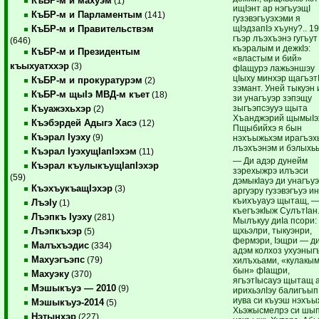
КъБР-м и махуэм
(1)
ищIэнт ар нэгъуэщI
КъБР-м и Парламентым
(141)
гузэвэгъуэхэми я
щIэдзапIэ хъуну?.. 1
КъБР-м и Правительствэм
гъэр лъэхъэнэ гугъут
(646)
къэралым и дежкIэ:
КъБР-м и Президентым
«властым и бий»
къыхуатххэр
(3)
фIащурэ лажьэншэу
цIыху минхэр щагъэт
КъБР-м и прокуратурэм
(2)
зэмант. Уней тыкуэн и
КъБР-м щыIэ МВД-м къет
(18)
зи унагъуэр зэпэщу
зыгъэпсэууэ щыта
Къуажэхьхэр
(2)
Хъанджэрий щымыIэ
Къэбэрдей Адыгэ Хасэ
(12)
Пщыбийхэ я бын
Къэрал Iуэху
(9)
нэхъыжьхэм ирагъэ
лъэхъэнэм и бэлыхь
Къэрал IуэхущIапIэхэм
(11)
— Ди адэр дунейм
Къэрал къулыкъущIапIэхэр
зэрехыжрэ илъэси
(59)
дэмыкIауэ ди унагъу
КъэхъукъащIэхэр
(3)
аргуэру гузэвэгъуэ и
къихъуауэ щытащ, —
ЛъэIу
(1)
къегъэкIыж СулътIан
Лъэпкъ Iуэху
(281)
Мылъкуу диIа псори:
щхьэлри, тыкуэнри,
Лъэпкъхэр
(5)
фермэри, Iэщри — д
Малъхъэдис
(334)
адэм колхоз ухуэныг
Махуэгъэпс
(79)
хилъхьами, «кулакым
бын» фIащри,
Махуэку
(370)
ягъэтIысауэ щытащ 
Мэшыкъуэ — 2010
(9)
ирихьэлIэу балигъып
иува си къуэш нэхъы
Мэшыкъуэ-2014
(5)
Хьэжысмелрэ си шы
Нэтынхэр
(227)