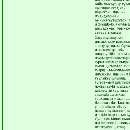
бий» мыхъурыр куэ
щхьэщахыжат, хей
ящIыжри. Пщыбий
Хъанджэрий и
бынунагъуэшхуэри, 
и фIыщIэкIэ, яхиубы
апхуэдэ жьы Iурыхьэ
зыгъуэтыжахэм.
Хэку зауэшхуэм и
илъэсхэм зи еджэны
зэпыуауэ щыта Сулъ
и нэ къикIырт абы
пищэну. ЩIэныгъэм и
нэхум хуеIэ щIалэщI
курыт школыр къиух
Iэмал щигъуэтар 195
гъэрщ. КъыкIэлъыкIу
илъэсхэм Пщыбийм 
къулыкъу щищIащ.
Гугъуехьым щIапIыкIа
лэжьыгъэкIи псыхьа 
щIалэщIэр къулыкъу
зыдищIэ сэлэтхэм
къахэщырт и хьэл-щэ
бэшэчагъкIи. Частым
унафэщIхэм абы гу
лъамытэу къэнакъым
и зэфIэкIхэм хигъэхъ
СулътIан Минск къа
дэт полковой школы
ягъэкIуауэ щытащ.