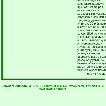
напи емыпцIыжу,
къэралым, щалъхуа
щIыналъэм яфIрэ я
ехъулIэныгъэрэ
къызэрыкIын Iуэхугъ
екIуу зэригъэзэщIэн
хущIэкъуу дунейм те
зи илъэс 90-р быны
зыхуагъэлъапIэ Пщ
СулътIан Хъанджэри
къуэр. ЩIэблэр хэкуп
гъэсэным хьэлэлу бг
а цIыху щыпкъэр ку
я чэнджэщэгъущ, я
гъуэгугъэлъагъуэщ, 
ущиякIуэщ. Пщыбийх
унагъуэ жьэгум и
хъумакIуэ нэхъыжьы
дохъуэхъу узыншэу,
быным, абыхэм я щI
яфI, я гуфIэгъуэ илъ
иджыри куэдрэ псэун
ЖЫЛАСЭ Мар
Copyright 2010 АДЫГЭ ПСАЛЪЭ | autor:
Пщыбыхь Рустам:
comik-07@mail.ru
| e-
mail:
adyghe@mail.ru