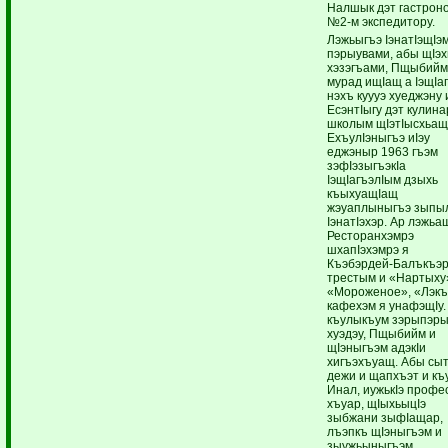
Налшык дэт гастрон
№2-м экспедитору.
Лэжьыгъэ IэнатIэщIэ
пэрыувами, абы щIэ
хэзэгъами, Пщыбий
мурад ищIащ а IэщIа
нэхъ куууэ хуеджэну 
ЕсэнтIыгу дэт кулин
школым щIэтIысхьащ
ЕхъулIэныгъэ иIэу
еджэныр 1963 гъэм
зэфIэзыгъэкIа
IэщIагъэлIым дзыхь
къыхуащIащ
жэуаплыныгъэ зыпы
IэнатIэхэр. Ар лэжьа
Ресторанхэмрэ
шхапIэхэмрэ я
Къэбэрдей-Балъкъэ
трестым и «Нартыху
«Мороженое», «Лэк
кафехэм я унафэщIу.
къулыкъум зэрыпэр
хуэдэу, Пщыбийм и
щIэныгъэм адэкIи
хигъэхъуащ. Абы сы
дежи и щапхъэт и к
Инал, иужькIэ профе
хъуар, щIыхьыцIэ
зыбжани зыфIащар,
лъэпкъ щIэныгъэм и
зыужьыныгъэм