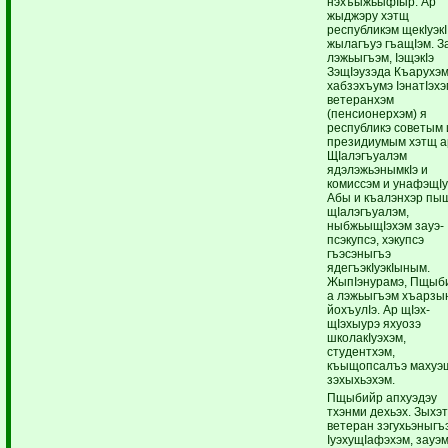
нэхъыжьыфIыр. Ар
жыджэру хэтщ
республикэм щекIуэкI
жылагъуэ гъащIэм. З
лэжьыгъэм, IэщэкIэ
ЗэщIэузэда Къарухэм
хабзэхъумэ IэнатIэхэ
ветеранхэм
(пенсионерхэм) я
республикэ советым 
президиумым хэтщ а
ЩIалэгъуалэм
ядэлэжьэнымкIэ и
комиссэм и унафэщIу
Абы и къалэнхэр пы
щIалэгъуалэм,
ныбжьыщIэхэм зауэ-
псэкупсэ, хэкупсэ
гъэсэныгъэ
ядегъэкIуэкIыным.
ЖыпIэнурамэ, Пщыб
а лэжьыгъэм хъарзы
йохъулIэ. Ар щIэх-
щIэхыурэ яхуозэ
школакIуэхэм,
студентхэм,
къыщопсалъэ махуэ
зэхыхьэхэм.
Пщыбийр апхуэдэу
тхэнми дехьэх. Зыхэ
ветеран зэгухьэныгъ
IуэхущIафэхэм, зауэ