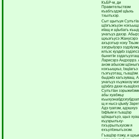
КъБР-м, ди
Правительствэм
къабгъэдэкI щIыхь
тхылъхэр.
Сыт щыгъуи СулътIа
щIэгъэкъуэн нэхъыщ
иIащ и щIыбагъ къыд
унагъуэ дахэр. Абыр
щхьэгъусэ Жанусэрэ 
ахърэтыр нэху Тхьэм
зэгурыIуэрэ зэдэIуэж
илъэс куэдкIэ зэдэпс
бынитIи зэдагъуэтащ
Ларисэрэ Андзоррэ. 
анэм абыхэм щIэныг
нэхъыщхьэ, IэщIагъэ
гъэгъуэтащ, гъащIэм
быдэкIэ хагъэуващ. 
унагъуэ хъужахэу мэп
щIэблэ дахи къащIох
СулътIан зэрыжиIэмк
абы хуабжьу
къыхуэнабдзэгубдза
щ и нысэ цIыкIу Заре
Адэ гуапэм, адэшхуэ
IэфIым и гъащIэр
щIэщыгъуэ, щыз хуа
къуэрылъху-
пхъурылъхухэм я
ехъулIэныгъэхэм.
ГъащIэр пэжу, и щхьи