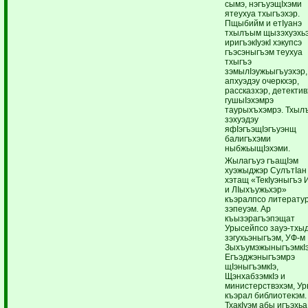
сымэ, нэгъуэщIхэми
ятеухуа тхыгъэхэр.
Пщыбийм и етIуанэ
тхылъым щызэхуэхь
иригъэкIуэкI хэкупсэ
гъэсэныгъэм теухуа
тхыгъэ
зэмылIэужьыгъуэхэр,
апхуэдэу очеркхэр,
рассказхэр, детектив
гушыIэхэмрэ
таурыхъхэмрэ. Тхыл
зэхуэдэу
яфIэгъэщIэгъуэнщ
балигъхэми
ныбжьыщIэхэми.
Жылагъуэ гъащIэм
хуэжыджэр СулътIан
хэтащ «ТекIуэныгъэ
и ЛIыхъужьхэр»
къэралпсо литерату
зэпеуэм. Ар
къызэрагъэпэщат
Урысейпсо зауэ-тхы
зэгухьэныгъэм, УФ-м
ЗыхъумэжыныгъэмкIэ
Егъэджэныгъэмрэ
щIэныгъэмкIэ,
ЩэнхабзэмкIэ и
министерствэхэм, У
къэрал библиотекэм.
ТхакIуэм абы игъэхьа