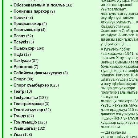
нэхъыжь Хутэрэ. Аб
илъэс пщIырыпщI
Обозревателым и псалъэ
(33)
къытралъхьат,
Политикэ партхэр
(9)
лъагъунлъагъу зыгу
Проект
(3)
яхуэкIуэнуи письмо
ятхынуи хуимыту… Х
Профсоюзхэр
(4)
Къэзахъстаным,
Псалъэжьхэр
(4)
Хьэжысмел Сыбыры
ягъэкIуат. А илъэси 1
Псапэ
(62)
ди анэм зэригъэкIуа
ПсэукIэ
(3)
ущIэумыупщIэ…
Пшыхьхэр
(164)
А гугъуехь псоми
къыхыхьэжат 1941 г
ПщIэ
(13)
къэхъея Хэку зауэшх
ПэкIухэр
(37)
Зеиншэ быным ятел
бэлыхьымрэ хьэзаб
Репортаж
(7)
тIуащIэ ищIат а мафI
Сабийхэм факъыхуеджэ
(3)
гуащIэм. Илъэси 10-
Спорт
(89)
щIигъуа къудей Сулъ
и нэгу щIэкIащ зауэм
Спорт хъыбархэр
(623)
пыщIа гугъуехьхэри
Театр
(10)
политикэ залымыгъэ
къахуиша
ТекIуэныгъэ
(127)
лъэпощхьэпохэри. А
Телеграммэхэр
(3)
къуэш нэхъыжь Мухь
дзэм ираджауэ 115-н
Теплъэгъуэхэр
(32)
дивизэм хэту зауэм Iу
Тхыдэ
(87)
Пщыбийхэ я унагъуэ
ТхылъыщIэ
(323)
хуэдэхэр куэд хъурт 
лъэхъэнэм.
Узыншагъэ
(132)
— Ди къуажэм
Указ
(158)
укъиплъыкIыу фIыуэ