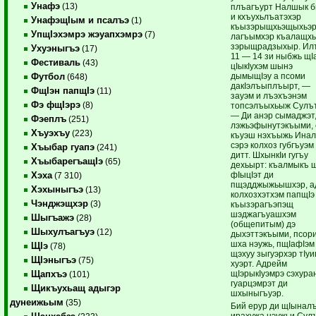
Унафэ
(13)
плъагъурт Налшык 
и кхъухьлъатэхэр
УнафэщIым и псалъэ
(1)
къызэрыщхьэщыхьэр
УпщIэхэмрэ жэуапхэмрэ
(7)
лагъымхэр къалащх
зэрыщрадзыхыр. Ил
Ухуэныгъэ
(17)
11 — 14 зи ныбжь щI
Фестиваль
(43)
цIыкIухэм шынэ
дымыщIэу а псоми
Футбол
(648)
дакIэлъыплъырт, —
ФщIэн папщIэ
(11)
зауэм и лъэхъэнэм
Фэ фщIэрэ
(8)
топсэлъыхьыж Сулът
— Ди анэр сымаджэт
Фэеплъ
(251)
лэжьэфынутэкъыми, 
Хъуэхъу
(223)
къуэш нэхъыжь Инал
сэрэ колхоз губгъуэм
Хъыбар гуапэ
(241)
дитт. ШхынкIи гугъу
ХъыбарегъащIэ
(65)
дехьырт: къалмыкъ 
фIыцIэт ди
Хэха
(7 310)
пщэдджыжьышхэр, а
Хэхыныгъэ
(13)
колхозхэтхэм папщIэ
Чэнджэщхэр
(3)
къызэрагъэпэщ
шэджагъуашхэм
Шыгъажэ
(28)
(общепитым) дэ
Шыхулъагъуэ
(12)
дыхэттэкъыми, псор
шха нэужь, пщIафIэм
ЩIэ
(78)
щэхуу зыгуэрхэр тIуи
ЩIэныгъэ
(75)
хуэрт. Адрейм
щIэрыкIуэмрэ сэхура
Щапхъэ
(101)
гуарцэмрэт ди
Щикъухьащ адыгэр
шхыныгъуэр.
дунеижьым
(35)
Бий ерур ди щIынал
ирахужа нэужьи Сул