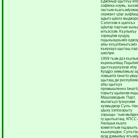
Еджэныр щытхъу иIэ
зэфIиха нэужь, зыхэк
частым къагъэкIуэж
сержант цIэр зыфIа
адыгэ щIалэ жыджэр
Сэлэтхэм я щапхъэ
щIалэр партым хыхь
илъэсхэм. Къулыкъу
зэрищIэм хуэдэу,
пщыхьэщхьэкIэ еджэ
абы ехъулIэныгъэкIэ
къиухауэ щытащ пар
школри.
1959 гъэм дзэ къулы
кърихьэлIащ Пщыби
щытхъушхуэхэр иIэу.
Куэдрэ зимыIэжьэу а
лэжьапIэ IэнатIэ увау
щытащ ди республик
абы щыгъуэ
промышленнэ IэнатI
пэрыту щыIахэм ящ
Машзаводым. Парт,
жылагъуэ Iуэхухэми
хуэжыджэр Сулъ-тIа
цIыху зэпIэзэрыту
зэрыщы- тым мыбде
гу щылъатащ. КПСС-
Налшык къалэ
комитетым пщэрылъ
къыхуищIри, СулътIа
куэд дэмыкIыу ягъэк