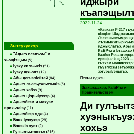
иджыри
къапэщыл
2022-11-24
«Кавказ» Р-217 гъу
кIэщIэж Шэджэмып
Лэскэныпсымрэ щх
лъэмыжитIыр къыз
Зытеухуахэр
иджыблагъэ. Абы и
КъБР-м и Iэтащхьэ К
"Адыгэ псалъэм" и
Казбек Росавтодор
ирищIылIащ 2023 —
хьэщIэщым
(5)
гъэхэм машинэхэр 
Iуэху еплъыкIэ
(51)
гъуэгухэм зегъэуж
зэгурыIуэныгъэ.
Iуэху щхьэпэ
(12)
Абы дегъэпIейтей
Псоми еджэн…
(84)
Адыгэ лъагъуэжьхэмкIэ
(5)
Зыхыхьэхэр:
КъБР-м и
Адыгэ хабзэ
(9)
Правительствэм
Адыгэ цIэрыIуэхэр
(4)
Адыгэбзэм и махуэм
Ди гулъыт
ирихьэлIэу
(11)
хуэныкъуэ
Адыгэбзэр ядж
(4)
Банк Iуэхухэр
(29)
хохьэ
БэнэкIэ хуит
(2)
Гу зылъытапхъэ
(215)