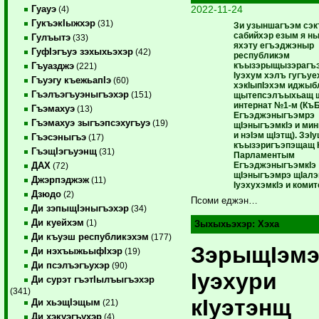
2022-11-24
Гуауэ
(4)
ГукъэкIыжхэр
(31)
Зи узыншагъэм сэкъ
сабийхэр езым я н
Гулъытэ
(33)
яхэту егъэджэныр
ГуфIэгъуэ зэхыхьэхэр
(42)
республикэм
къызэрыщызэрагъэ
Гъуазджэ
(221)
Iуэхум хэлъ гугъуе
Гъуэгу къежьапIэ
(60)
хэкIыпIэхэм иджыб
Гъэлъэгъуэныгъэхэр
(151)
щытепсэлъыхьащ ш
интернат №1-м (Къ
Гъэмахуэ
(13)
Егъэджэныгъэмрэ
Гъэмахуэ зыгъэпсэхугъуэ
(19)
щIэныгъэмкIэ и ми
и нэIэм щIэтщ). ЗэIу
Гъэсэныгъэ
(17)
къызэригъэпэщащ 
ГъэщIэгъуэнщ
(31)
Парламентым
ЕгъэджэныгъэмкIэ
ДАХ
(72)
щIэныгъэмрэ щIалэ
Джэрпэджэж
(11)
IуэхухэмкIэ и коми
Дзюдо
(2)
Псоми еджэн…
Ди зэпыщIэныгъэхэр
(34)
Ди куейхэм
(1)
Зыхыхьэхэр:
Хэха
Ди къуэш республикэхэм
(177)
ЗэрыщIэмэ
Ди нэхъыжьыфIхэр
(19)
Ди псэлъэгъухэр
(90)
Iуэхури
Ди сурэт гъэтIылъыгъэхэр
(341)
кIуэтэнщ
Ди хьэщIэщым
(21)
Ди хэкуэгъухэр
(4)