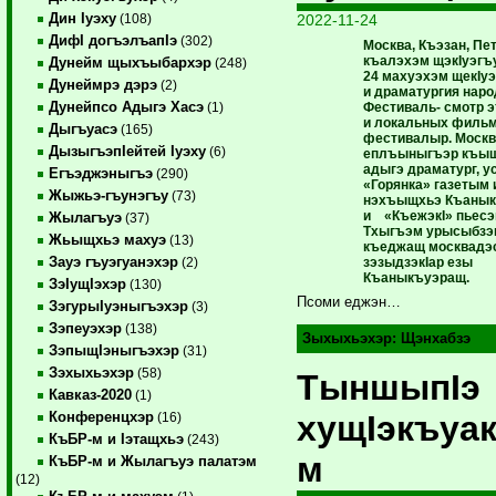
Дин Iуэху
2022-11-24
(108)
ДифI догъэлъапIэ
(302)
Москва, Къэзан, Пе
къалэхэм щэкIуэгъ
Дунейм щыхъыбархэр
(248)
24 махуэхэм щекIуэ
Дунеймрэ дэрэ
(2)
и драматургия наро
Дунейпсо Адыгэ Хасэ
Фестиваль- смотр э
(1)
и локальных фильм
Дыгъуасэ
(165)
фестивалыр. Москв
ДызыгъэпIейтей Iуэху
(6)
еплъыныгъэр къы
адыгэ драматург, ус
Егъэджэныгъэ
(290)
«Горянка» газетым 
Жыжьэ-гъунэгъу
(73)
нэхъыщхьэ Къанык
и «КъежэкI» пьесэ
Жылагъуэ
(37)
Тхыгъэм урысыбзэк
Жьыщхьэ махуэ
(13)
къеджащ москвадэс
Зауэ гъуэгуанэхэр
зэзыдзэкIар езы
(2)
Къаныкъуэращ.
ЗэIущIэхэр
(130)
Псоми еджэн…
ЗэгурыIуэныгъэхэр
(3)
Зэпеуэхэр
(138)
Зыхыхьэхэр:
Щэнхабзэ
ЗэпыщIэныгъэхэр
(31)
Зэхыхьэхэр
(58)
ТыншыпIэ
Кавказ-2020
(1)
хущIэкъуа
Конференцхэр
(16)
КъБР-м и Iэтащхьэ
(243)
м
КъБР-м и Жылагъуэ палатэм
(12)