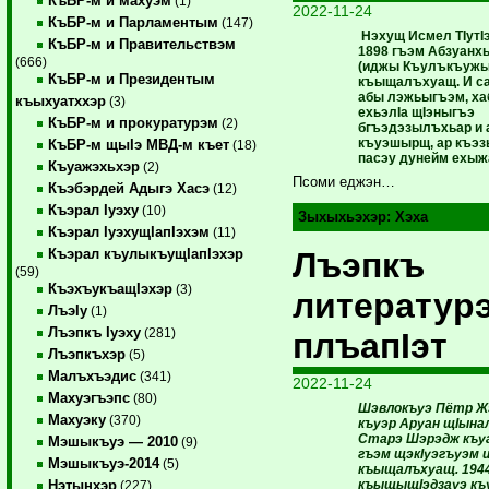
КъБР-м и махуэм
(1)
2022-11-24
КъБР-м и Парламентым
(147)
Нэхущ Исмел ТIутIэ
КъБР-м и Правительствэм
1898 гъэм Абзуанх
(666)
(иджы Къулъкъужы
КъБР-м и Президентым
къыщалъхуащ. И с
абы лэжьыгъэм, ха
къыхуатххэр
(3)
ехьэлIа щIэныгъэ
КъБР-м и прокуратурэм
(2)
бгъэдэзылъхьар и 
къуэшырщ, ар къэ
КъБР-м щыIэ МВД-м къет
(18)
пасэу дунейм ехыж
Къуажэхьхэр
(2)
Псоми еджэн…
Къэбэрдей Адыгэ Хасэ
(12)
Къэрал Iуэху
(10)
Зыхыхьэхэр:
Хэха
Къэрал IуэхущIапIэхэм
(11)
Лъэпкъ
Къэрал къулыкъущIапIэхэр
(59)
КъэхъукъащIэхэр
(3)
литератур
ЛъэIу
(1)
Лъэпкъ Iуэху
(281)
плъапIэт
Лъэпкъхэр
(5)
Малъхъэдис
(341)
2022-11-24
Махуэгъэпс
(80)
Шэвлокъуэ Пётр Ж
Махуэку
(370)
къуэр Аруан щIына
Старэ Шэрэдж къу
Мэшыкъуэ — 2010
(9)
гъэм щэкIуэгъуэм и
Мэшыкъуэ-2014
(5)
къыщалъхуащ. 194
къыщыщIэдзауэ къ
Нэтынхэр
(227)