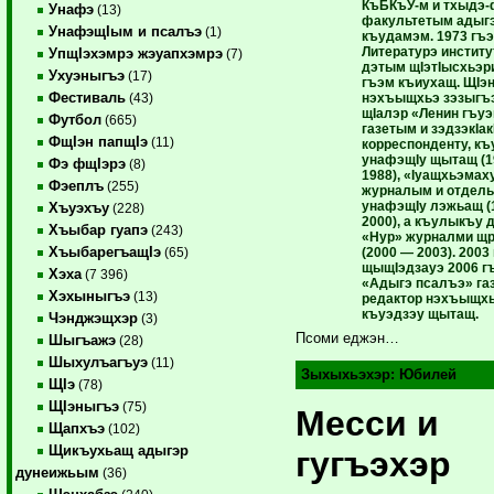
КъБКъУ-м и тхыдэ-
Унафэ
(13)
факультетым адыгэ
УнафэщIым и псалъэ
(1)
къудамэм. 1973 гъ
Литературэ институ
УпщIэхэмрэ жэуапхэмрэ
(7)
дэтым щIэтIысхьэри
Ухуэныгъэ
(17)
гъэм къиухащ. ЩIэ
Фестиваль
нэхъыщхьэ зэзыгъ
(43)
щIалэр «Ленин гъуэ
Футбол
(665)
газетым и зэдзэкIак
ФщIэн папщIэ
(11)
корреспонденту, к
унафэщIу щытащ (1
Фэ фщIэрэ
(8)
1988), «Iуащхьэмах
Фэеплъ
(255)
журналым и отдел
унафэщIу лэжьащ (
Хъуэхъу
(228)
2000), а къулыкъу 
Хъыбар гуапэ
(243)
«Нур» журналми щр
ХъыбарегъащIэ
(2000 — 2003). 2003
(65)
щыщIэдзауэ 2006 г
Хэха
(7 396)
«Адыгэ псалъэ» га
Хэхыныгъэ
(13)
редактор нэхъыщхь
къуэдзэу щытащ.
Чэнджэщхэр
(3)
Псоми еджэн…
Шыгъажэ
(28)
Шыхулъагъуэ
(11)
Зыхыхьэхэр:
Юбилей
ЩIэ
(78)
ЩIэныгъэ
(75)
Месси и
Щапхъэ
(102)
Щикъухьащ адыгэр
гугъэхэр
дунеижьым
(36)