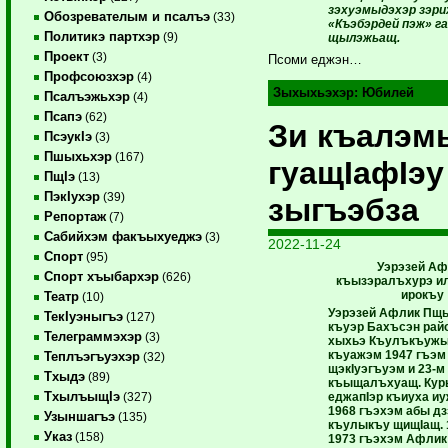
зэхуэмыдэхэр зэри
Обозревателым и псалъэ
(33)
«Къэбэрдей пэж» 
Политикэ партхэр
(9)
щылэжьащ.
Проект
(3)
Псоми еджэн…
Профсоюзхэр
(4)
Зыхыхьэхэр:
Юбилей
Псалъэжьхэр
(4)
Псапэ
(62)
Зи къалэм
ПсэукIэ
(3)
Пшыхьхэр
(167)
гуащIафIэу
ПщIэ
(13)
ПэкIухэр
(39)
зыгъэбза
Репортаж
(7)
Сабийхэм факъыхуеджэ
(3)
2022-11-24
Спорт
(95)
Уэрэзей Аф
Спорт хъыбархэр
(626)
къызэралъхурэ ил
ирокъу
Театр
(10)
Уэрэзей Афлик Пщ
ТекIуэныгъэ
(127)
къуэр Бахъсэн ра
Телеграммэхэр
(3)
хыхьэ Къулъкъужы
къуажэм 1947 гъэм
Теплъэгъуэхэр
(32)
щэкIуэгъуэм и 23-м
Тхыдэ
(89)
къыщалъхуащ. Кур
ТхылъыщIэ
еджапIэр къиуха иу
(327)
1968 гъэхэм абы д
Узыншагъэ
(135)
къулыкъу щищIащ. 
Указ
(158)
1973 гъэхэм Афли