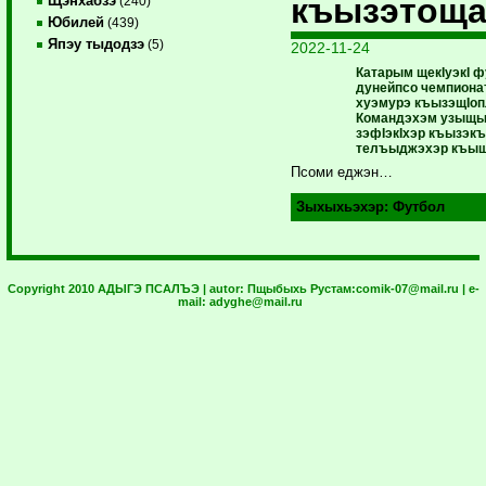
къызэтощ
Щэнхабзэ
(240)
Юбилей
(439)
Япэу тыдодзэ
(5)
2022-11-24
Катарым щекIуэкI 
дунейпсо чемпиона
хуэмурэ къызэщIоп
Командэхэм узыщ
зэфIэкIхэр къызэкъ
телъыджэхэр къыщ
Псоми еджэн…
Зыхыхьэхэр:
Футбол
Copyright 2010 АДЫГЭ ПСАЛЪЭ | autor:
Пщыбыхь Рустам:
comik-07@mail.ru
| e-
mail:
adyghe@mail.ru