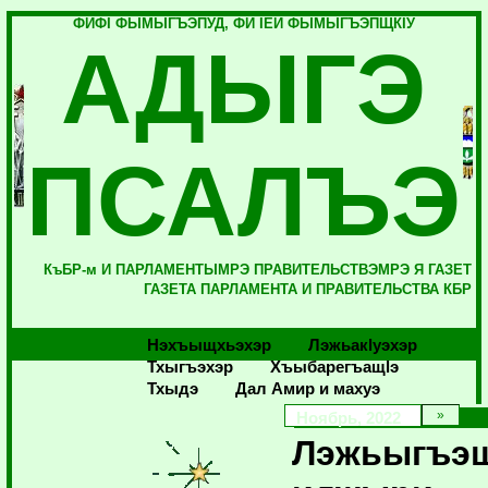
ФИФI ФЫМЫГЪЭПУД, ФИ IЕЙ ФЫМЫГЪЭПЩКIУ
АДЫГЭ
ПСАЛЪЭ
КъБР-м И ПАРЛАМЕНТЫМРЭ ПРАВИТЕЛЬСТВЭМРЭ Я ГАЗЕТ
ГАЗЕТА ПАРЛАМЕНТА И ПРАВИТЕЛЬСТВА КБР
Нэхъыщхьэхэр
Лэжьакlуэхэр
Тхыгъэхэр
Хъыбарегъащlэ
Тхыдэ
Дал Амир и махуэ
Ноябрь, 2022
Лэжьыгъэ