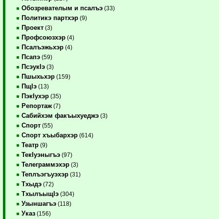
Обозревателым и псалъэ
(33)
Политикэ партхэр
(9)
Проект
(3)
Профсоюзхэр
(4)
Псалъэжьхэр
(4)
Псапэ
(59)
ПсэукIэ
(3)
Пшыхьхэр
(159)
ПщIэ
(13)
ПэкIухэр
(35)
Репортаж
(7)
Сабийхэм факъыхуеджэ
(3)
Спорт
(55)
Спорт хъыбархэр
(614)
Театр
(9)
ТекIуэныгъэ
(97)
Телеграммэхэр
(3)
Теплъэгъуэхэр
(31)
Тхыдэ
(72)
ТхылъыщIэ
(304)
Узыншагъэ
(118)
Указ
(156)