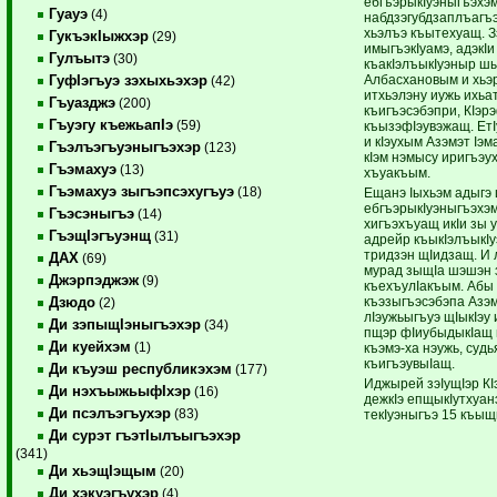
ебгъэрыкIуэныгъэх
Гуауэ
(4)
набдзэгубдзаплъагъэ
хьэлъэ къытехуащ. 
ГукъэкIыжхэр
(29)
имыгъэкIуамэ, адэкI
Гулъытэ
(30)
къакIэлъыкIуэныр шы
Албасхановым и хьэ
ГуфIэгъуэ зэхыхьэхэр
(42)
итхьэлэну иужь ихьат
Гъуазджэ
(200)
къигъэсэбэпри, КIэ
Гъуэгу къежьапIэ
(59)
къызэфIэувэжащ. ЕтI
и кIэухым Азэмэт Iэм
Гъэлъэгъуэныгъэхэр
(123)
кIэм нэмысу иригъэу
Гъэмахуэ
(13)
хъуакъым.
Гъэмахуэ зыгъэпсэхугъуэ
(18)
Ещанэ Iыхьэм адыгэ 
ебгъэрыкIуэныгъэхэ
Гъэсэныгъэ
(14)
хигъэхъуащ икIи зы 
ГъэщIэгъуэнщ
(31)
адрейр къыкIэлъыкI
тридзэн щIидзащ. И
ДАХ
(69)
мурад зыщIа шэшэн з
Джэрпэджэж
(9)
къехъулIакъым. Абы
къэзыгъэсэбэпа Азэм
Дзюдо
(2)
лIэужьыгъуэ щIыкIэу 
Ди зэпыщIэныгъэхэр
(34)
пщэр фIиубыдыкIащ 
Ди куейхэм
(1)
къэмэ-ха нэужь, судь
къигъэувыIащ.
Ди къуэш республикэхэм
(177)
Иджырей зэIущIэр КI
Ди нэхъыжьыфIхэр
(16)
дежкIэ епщыкIутхуа
Ди псэлъэгъухэр
(83)
текIуэныгъэ 15 къы
Ди сурэт гъэтIылъыгъэхэр
(341)
Ди хьэщIэщым
(20)
Ди хэкуэгъухэр
(4)