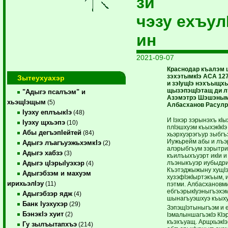
зи
чэзу ехъул
ин
2021-09-07
Краснодар къалэм щ
зэхэтымкIэ АСА 127
Зытеухуахэр
и зэIущIэ нэхъыщх
щызэпэщIэтащ ди л
"Адыгэ псалъэм" и
Азэмэтрэ Шэшэным 
хьэщIэщым
(5)
Албасханов Расулр
Iуэху еплъыкIэ
(48)
И Iэхэр зэрынэхъ кI
Iуэху щхьэпэ
(10)
плIэшхуэм къыхэкIкI
Абы дегъэпIейтей
(84)
хьэрхуэрэгъур зыбгъ
Иужьрейм абы и лъэ
Адыгэ лъагъуэжьхэмкIэ
(2)
алэрыбгъум зэрытри
Адыгэ хабзэ
(3)
къилъыхъуэрт икIи и
лъэныкъуэр иубыдри
Адыгэ цIэрыIуэхэр
(4)
Къэтэджыжыну хущIэ
Адыгэбзэм и махуэм
хузэфIэкIыртэкъым, 
ирихьэлIэу
(11)
пэтми. Албасхановм
ебгъэрыкIуэныгъэхэм
Адыгэбзэр ядж
(4)
шынагъуэшхуэ къых
Банк Iуэхухэр
(29)
ЗэпэщIэтыныгъэм и е
БэнэкIэ хуит
(2)
IэмалыншагъэкIэ КI
къэхъуащ. АрщхьэкIэ
Гу зылъытапхъэ
(214)