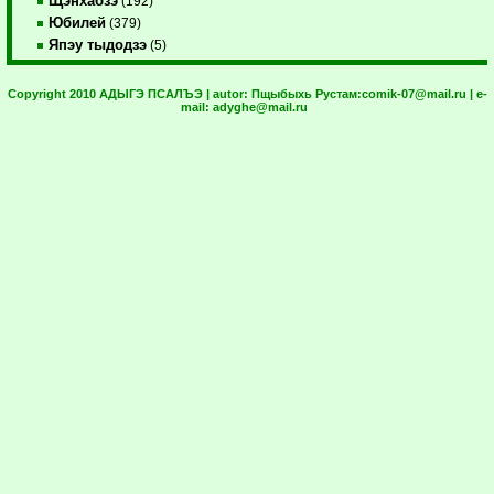
Щэнхабзэ
(192)
Юбилей
(379)
Япэу тыдодзэ
(5)
Copyright 2010 АДЫГЭ ПСАЛЪЭ | autor:
Пщыбыхь Рустам:
comik-07@mail.ru
| e-
mail:
adyghe@mail.ru