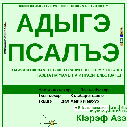
ФИФI ФЫМЫГЪЭПУД, ФИ IЕЙ ФЫМЫГЪЭПЩКIУ
АДЫГЭ
ПСАЛЪЭ
КъБР-м И ПАРЛАМЕНТЫМРЭ ПРАВИТЕЛЬСТВЭМРЭ Я ГАЗЕТ
ГАЗЕТА ПАРЛАМЕНТА И ПРАВИТЕЛЬСТВА КБР
Нэхъыщхьэхэр
Лэжьакlуэхэр
Тхыгъэхэр
Хъыбарегъащlэ
Тхыдэ
Дал Амир и махуэ
«
ЕтIуанэ дивизионым лъэ быд
Къулъкъужын Ипщэм
КIэрэф Азэ