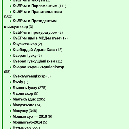
КъБР-м и махуэм
(1)
КъБР-м и Парламентым
(111)
КъБР-м и Правительствэм
(562)
КъБР-м и Президентым
къыхуатххэр
(3)
КъБР-м и прокуратурэм
(2)
КъБР-м щыIэ МВД-м къет
(17)
Къуажэхьхэр
(2)
Къэбэрдей Адыгэ Хасэ
(12)
Къэрал Iуэху
(9)
Къэрал IуэхущIапIэхэм
(11)
Къэрал къулыкъущIапIэхэр
(58)
КъэхъукъащIэхэр
(3)
ЛъэIу
(1)
Лъэпкъ Iуэху
(275)
Лъэпкъхэр
(5)
Малъхъэдис
(295)
Махуэгъэпс
(74)
Махуэку
(348)
Мэшыкъуэ — 2010
(9)
Мэшыкъуэ-2014
(5)
Нэтынхэр
(227)