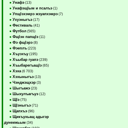
Унафэ
(13)
УнафэщIым и псалъэ
(1)
УпщIэхэмрэ жэуапхэмрэ
(7)
Ухуэныгъэ
(17)
Фестиваль
(41)
Футбол
(565)
ФщIэн папщIэ
(11)
Фэ фщIэрэ
(8)
Фэеплъ
(223)
Хъуэхъу
(195)
Хъыбар гуапэ
(239)
ХъыбарегъащIэ
(65)
Хэха
(6 703)
Хэхыныгъэ
(13)
Чэнджэщхэр
(3)
Шыгъажэ
(23)
Шыхулъагъуэ
(12)
ЩIэ
(75)
ЩIэныгъэ
(71)
Щапхъэ
(96)
Щикъухьащ адыгэр
дунеижьым
(34)