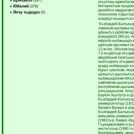
Щэнхабзэ
(187)
игъуэтащ еджапIэхэ
Интернетым пыщIэн
Юбилей
(376)
дунейпсо мардэхэм я
Япэу тыдодзэ
(5)
технологие пэрытхэ
шэщIауэ къыщыгъэс
Къэбэрдей-Балъкъэ
зэманым щолажьэ к
щIэныгъэ щIэблэм щр
IуэхущIапIэ 266-рэ. 
екIуалIэ ныбжьыщIэ 
щIигъум ядолажьэ Iэ
12-м нэс. Абыхэм я
7,5-м щIигъур егъэдж
мащIэкъым Iэзагъыш
зыбгъэдэлъ егъэджак
куэдщ ныбжьыщIэ зэ
Курыт школхэм, лиц
щIэныгъэ щызэзыгъу
ныбжьыщIэхэм ябгъ
зэфIэкIхэм щыхагъах
республикэм щылажь
нэхъыщхьэхэм. Апху
Бэрбэч ХьэтIутIэ и ц
Къэбэрдей-Балъкъэр
университетыр (1932
КIуэкIуэ Валерэ и цI
Къэбэрдей-Балъкъэр
мэкъумэш универси
(1981гъэ), Кавказ И
ГъуазджэхэмкIэ и къ
институтыр (1990 гъэ
КооперацэмкIэ, экон