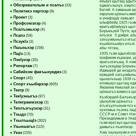
ихьауэ щытащ адыгэ 
Обозревателым и псалъэ
(33)
еджагъэшхуэ, хэкупс
Батий. А зэманым а
Политикэ партхэр
(9)
округым щIэныгъэмкI
Проект
(3)
и унафэщIу лажьэрт
алыфбейр 1925 гъэ
Профсоюзхэр
(4)
иригъэфIэкIуауэ щы
Псалъэжьхэр
(4)
Борыкъуей ТIутIэ, ар
илъэси 5 дэкIри, аб
Псапэ
(59)
зэхъуэкIыныгъэ игъу
ПсэукIэ
(3)
къыкIэлъыкIуэ илъэ
Пшыхьхэр
(158)
абы тетащ.
1935 гъэм адыгэбзэр
ПщIэ
(13)
графикэм кърахри, у
ПэкIухэр
(35)
ирагъэзэгъащ. А лэ
Репортаж
(7)
зыгъэзэщIар Борыкъу
Иджырей ди анэдэл
Сабийхэм факъыхуеджэ
(3)
иужьрей зэхъуэкIын
Спорт
(45)
щыхалъхьар 1939 гъ
елэжьауэ щытащ ед
Спорт хъыбархэр
(605)
Яковлев Николай зи
Театр
(9)
щIэныгъэ комиссэ щх
ТекIуэныгъэ
(97)
Къэбэрдей-Балъкъэ
цIыхубэм щIэныгъэ
Телеграммэхэр
(3)
егъэгъуэтыным псэ х
Теплъэгъуэхэр
(31)
хуэлэжьа лъэпкъ IэщI
СССР-м и Совет Нэ
Тхыдэ
(70)
Президиумым и Унаф
ТхылъыщIэ
(302)
гъэм иратауэ щытащ
Узыншагъэ
(115)
дамыгъэ лъапIэхэр.
Хэку зауэшхуэм и ил
Указ
(155)