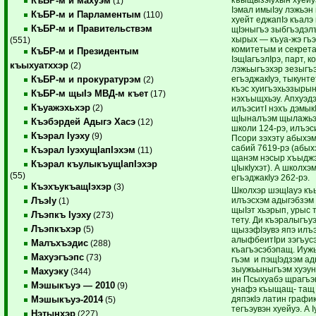
КъБР-м и махуэм
(1)
Iэмал имыIэу лэжьэ
КъБР-м и Парламентым
(110)
хуейт еджапIэ къалэ 
КъБР-м и Правительствэм
щIэныгъэ зыбгъэдэлъ
хырых — къуа-жэ гъэ
(551)
комитетым и секрет
КъБР-м и Президентым
IэщIагъэлIрэ, парт, 
къыхуатххэр
(2)
лэжьыгъэхэр зезыгъэ
егъэджакIуэ, тыкунт
КъБР-м и прокуратурэм
(2)
къэс хуигъэхьэзыры
КъБР-м щыIэ МВД-м къет
(17)
нэхъыщхьэу. Апхуэдэ
Къуажэхьхэр
(2)
илъэситI нэхъ дэмык
щIыналъэм щылажьэ
Къэбэрдей Адыгэ Хасэ
(12)
школи 124-рэ, илъэс
Къэрал Iуэху
(9)
Псори зэхэту абыхэ
сабий 7619-рэ (абых
Къэрал IуэхущIапIэхэм
(11)
щанэм нэсыр хъыдж
Къэрал къулыкъущIапIэхэр
цIыкIухэт). А школх
(55)
егъэджакIуэ 262-рэ.
КъэхъукъащIэхэр
(3)
Школхэр шэщIауэ къ
илъэсхэм адыгэбзэм
ЛъэIу
(1)
щыIэт хьэрып, урыс 
Лъэпкъ Iуэху
(273)
тету. Ди къэралыгъу
Лъэпкъхэр
(5)
щызэфIэувэ япэ илъ
алыфбеитIри зэгъус
Малъхъэдис
(288)
къагъэсэбэпащ. Иужь
Махуэгъэпс
(73)
гъэм и пэщIэдзэм ад
зыужьыныгъэм хуэунэ
Махуэку
(344)
ин Псыхуабэ щрагъэк
Мэшыкъуэ — 2010
(9)
унафэ къыщащ- тащ 
дяпэкIэ латин графи
Мэшыкъуэ-2014
(5)
тегъэувэн хуейуэ. А 
Нэтынхэр
(227)