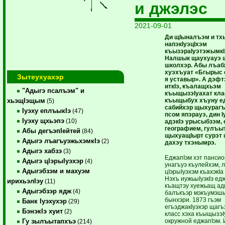
и джэлэс
2021-09-01
Ди щIыналъэм и тх
напэкIуэцIхэм
къызэраIуэтэжымкIэ
Налшык щаухуауэ 
школхэр. Абы лъаб
хуэхъуат «Бгырыс 
Зытеухуахэр
я уставыр». А дэф
иткIэ, къалащхьэм
"Адыгэ псалъэм" и
къыщызэIуахат кл
къыщыбух хъуну ед
хьэщIэщым
(5)
сабийхэр щыхурагъ
Iуэху еплъыкIэ
(47)
псом япэрауэ, дин I
Iуэху щхьэпэ
(10)
адэкIэ урысыбзэм,
географием, гулъы
Абы дегъэпIейтей
(84)
щыхуащIырт сурэт
Адыгэ лъагъуэжьхэмкIэ
(2)
дахэу тхэнымрэ.
Адыгэ хабзэ
(3)
ЕджапIэм хэт панси
Адыгэ цIэрыIуэхэр
(4)
унагъуэ къулейхэм, 
Адыгэбзэм и махуэм
цIэрыIуэхэм къахэкIа 
Нэхъ иужьыIуэкIэ ед
ирихьэлIэу
(11)
къащтэу хуежьащ ад
Адыгэбзэр ядж
(4)
балъкъэр мэкъумэшы
бынхэри. 1873 гъэм
Банк Iуэхухэр
(29)
егъэджакIуэхэр щагъ
БэнэкIэ хуит
(2)
класс хэха къыщызэ
окружной еджапIэм. 
Гу зылъытапхъэ
(214)