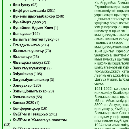
Къэбэрдейми Балък
Дин Iуэху
(92)
ЕджапIэхэм ира-тыр
ДифI догъэлъапIэ
(251)
нэхъапэIуэкIэ пщыхэ
уэркъхэмрэ щыпсэуа
Дунейм щыхъыбархэр
(248)
ЩIэныгъэ зэгъэгъуэ
Дунеймрэ дэрэ
(2)
хущIэкъу бгырысхэм 
хэм унафэхэр къыщ
Дунейпсо Адыгэ Хасэ
(1)
школхэр я щIыпIэм
Дыгъуасэ
(165)
къыщызэIухыным ехь
Зэман кIэщIым къри
ДызыгъэпIейтей Iуэху
(6)
Налшык и закъуэ
Егъэджэныгъэ
(236)
къыщызэIуахауэ щы
Жыжьэ-гъунэгъу
(73)
10-м щIигъу. Тэрч о
унафэкIэ а IэнатIэм 
Жылагъуэ
(23)
къызэIуахауэ щыта
Жьыщхьэ махуэ
(13)
и школхэм IэщIагъэлI
щыхуагъэхьэзыр курс
Зауэ гъуэгуанэхэр
(2)
Iуэхум жыджэру хэ
ЗэIущIэхэр
(105)
лъэпкъ егъэджакIуэ ц
Цагъуэ Нурий, Елбэд
ЗэгурыIуэныгъэхэр
(3)
сымэ.
Зэпеуэхэр
(130)
1921-1922 гъэ еджэг
ЗэпыщIэныгъэхэр
(28)
ирихьэлIэу Къэбэрд
Балъкъэрымрэ щыла
Зэхыхьэхэр
(55)
65-рэ. Абыхэм кIуэр
Кавказ-2020
(1)
3500-рэ. Апхуэдэ ех
Конференцхэр
(16)
иригушхуэу, Къэбэрд
Балъкъэрым и Совет
КъБР-м и Iэтащхьэ
(241)
съездым унафэ щащ
КъБР-м и Жылагъуэ палатэм
щIыналъэм хиубыдэ 
(12)
1924 гъэм ирихьэлIэ
къыщызэIухын хуейу