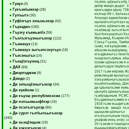
лъэпкъ щIэныгъэлIу, 
Гуауэ
(4)
диIэр мащIэ дыдэт: 1
ГукъэкIыжхэр
(28)
ирагъэджа цIыху 738
яхэтыр 89-т, балъкъэ
Гулъытэ
(30)
Апхуэдэ еджапIэхэм 
ГуфIэгъуэ зэхыхьэхэр
(42)
щызрагъэгъуэтауэ 
лъэпкъ щIэныгъэм, 
Гъуазджэ
(195)
лъабжьэр зыгъэтIыл
Гъуэгу къежьапIэ
(59)
ХьэтIохъущокъуэ Къ
Мухьэмэд, Къармэ Ис
Гъэлъэгъуэныгъэхэр
(122)
Сэхъу Гъузер, Тамби
Гъэмахуэ
(13)
сымэ, нэгъуэщIхэми. 
Гъэмахуэ зыгъэпсэхугъуэ
(18)
абыхэм къащIэуващ
егъэджэныгъэ IэнатI
Гъэсэныгъэ
(14)
зыщезыгъэужьа, а
ГъэщIэгъуэнщ
(31)
псоми щIэныгъэм и н
дезыгъэдза IэщIагъэ
ДАХ
(69)
1917 гъэм екIуэкIа Ж
Джэрпэджэж
(9)
революцэм жылагъу
Дзюдо
(2)
зэхъуэкIыныгъэшхуэ
къыкIэлъыкIуащ. Дэнэ
Ди зэпыщIэныгъэхэр
(34)
ди щIыналъэми яуж
Ди куейхэм
(1)
цIыхубэ щIэныгъэнш
гъэкIуэдыным. РСФС
Ди къуэш республикэхэм
(177)
ЕгъэджэныгъэмкIэ и
Ди нэхъыжьыфIхэр
(16)
1918 гъэм къыдигъэк
Ди псэлъэгъухэр
(80)
бжыгъэр мащIэ лъэ
щыщхэм щIэныгъэ
Ди сурэт гъэтIылъыгъэхэр
егъэгъуэтыным теух
(340)
унафэм ипкъ иткIэ, 
Ди хьэщIэщым
(19)
20 гъэхэм я пэщIэдз
къыщызэрагъэпэщу 
Ди хэкуэгъухэр
(4)