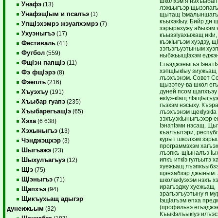
школхэм я нэхъыбап
Унафэ
(13)
лэжьыгъэр щызэпагъ
УнафэщIым и псалъэ
(1)
щытащ Iэмалыншаг
къыхэкIыу. Бийр ди 
УпщIэхэмрэ жэуапхэмрэ
(7)
зэрырахужу абыхэм 
Ухуэныгъэ
(17)
къызэIуахыжащ икIи,
къэкIыгъэм хуэдэу, щ
Фестиваль
(41)
зэгъэгъуэтыным хуэ
Футбол
(559)
ныбжьыщIэхэм еджэ
ФщIэн папщIэ
(11)
Егъэджэныгъэ IэнатI
хэпщIыкIыу зиужьащ 
Фэ фщIэрэ
(8)
лъэхъэнэм. Совет 
Фэеплъ
(216)
щызэтеу-ва школ ег
дуней псом щапхъэу
Хъуэхъу
(191)
екIуэ-кIащ лIэщIыгъуэ
Хъыбар гуапэ
(235)
гъэхэм нэсыху. Къэр
ХъыбарегъащIэ
(65)
лъэхъэнэм щекIуэкIа
зэхъуэкIыныгъэхэр 
Хэха
(6 638)
IэнатIэми нэсащ. Щы
Хэхыныгъэ
(13)
къалъытэри, республ
курыт школхэм зэры
Чэнджэщхэр
(3)
программэхэм хагъэ
Шыгъажэ
(23)
лъэпкъ-щIыналъэ Iы
ипкъ иткIэ гулъытэ х
Шыхулъагъуэ
(12)
хуежьащ лъэпкъыбзэ
ЩIэ
(75)
щэнхабзэр джыным. 
ЩIэныгъэ
(71)
школакIуэхэм нэхъ х
ирагъэджу хуежьащ
Щапхъэ
(94)
зрагъэгъуэтыну я му
Щикъухьащ адыгэр
IэщIагъэм епха пред
(профильнэ егъэджэн
дунеижьым
(32)
КъыкIэлъыкIуэ илъэс