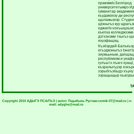
правэмкIэ Белгород
университетымрэ И
гуманитар академие
къудамэхэу ди респу
щылажьэхэр. Студен
щIэныгъэ куу щрагъэ
еджапIэ нэхъыщхьэх
къепха колледжхэм
дэтхэнэми тхыгъэ щх
яхуэфащэщ.
Къэбэрдей-Балъкъэ
егъэджэныгъэ IэнатIэ
зиужьыным, дапщэщи
республикэм и унаф
гулъытэ лъагэ хуащI,
къэралыгъуэр нэхър
зэрыбгъэбыдэ хъуну 
зэращыщыр къагуры
Т
Copyright 2010 АДЫГЭ ПСАЛЪЭ | autor:
Пщыбыхь Рустам:
comik-07@mail.ru
| e-
mail:
adyghe@mail.ru