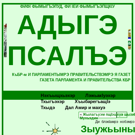
ФИФI ФЫМЫГЪЭПУД, ФИ IЕЙ ФЫМЫГЪЭПЩКIУ
АДЫГЭ
ПСАЛЪЭ
КъБР-м И ПАРЛАМЕНТЫМРЭ ПРАВИТЕЛЬСТВЭМРЭ Я ГАЗЕТ
ГАЗЕТА ПАРЛАМЕНТА И ПРАВИТЕЛЬСТВА КБР
Нэхъыщхьэхэр
Лэжьакlуэхэр
Тхыгъэхэр
Хъыбарегъащlэ
Тхыдэ
Дал Амир и махуэ
«
Жылагъуэм пщIэшхуэ щызиI
Мухьэдин
Ди блэкIамрэ нобэмрэ
Зыужьыны