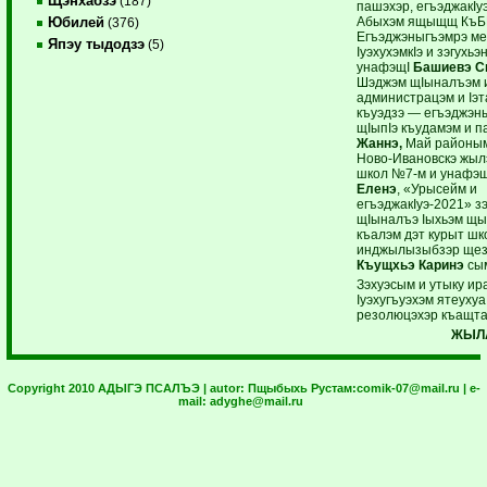
Щэнхабзэ
(187)
пашэхэр, егъэджакIуэ
Абыхэм ящыщщ КъБ
Юбилей
(376)
Егъэджэныгъэмрэ ме
Япэу тыдодзэ
(5)
IуэхухэмкIэ и зэгухь
унафэщI
Башиевэ С
Шэджэм щIыналъэм 
администрацэм и Iэ
къуэдзэ — егъэджэны
щIыпIэ къудамэм и 
Жаннэ,
Май районым
Ново-Ивановскэ жыл
школ №7-м и унафэ
Еленэ
, «Урысейм и
егъэджакIуэ-2021» з
щIыналъэ Iыхьэм щы
къалэм дэт курыт ш
инджылызыбзэр ще
Къущхьэ Каринэ
сым
Зэхуэсым и утыку ир
Iуэхугъуэхэм ятеухуа
резолюцэхэр къащт
ЖЫЛА
Copyright 2010 АДЫГЭ ПСАЛЪЭ | autor:
Пщыбыхь Рустам:
comik-07@mail.ru
| e-
mail:
adyghe@mail.ru