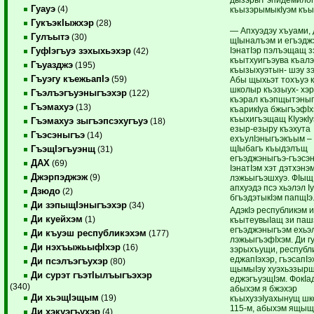
Гуауэ
(4)
къызэрымыкIуэм къых
ГукъэкIыжхэр
(28)
— Апхуэдэу хъуами, 
Гулъытэ
(30)
щIыналъэм и егъэдж
IэнатIэр пэлъэщащ 
ГуфIэгъуэ зэхыхьэхэр
(42)
къытхуигъэува къал
Гъуазджэ
(195)
къызыхуэтын- шэу з
Гъуэгу къежьапIэ
(59)
Абы щыхьэт тохъуэ 
школыр къэзыух- хэр
Гъэлъэгъуэныгъэхэр
(122)
къэрал къэпщытэны
Гъэмахуэ
(13)
къарикIуа бжыгъэфIх
къыхигъэщащ КIуэкIу
Гъэмахуэ зыгъэпсэхугъуэ
(18)
езыр-езыру къэхута
Гъэсэныгъэ
(14)
ехъулIэныгъэкъым –
щIыбагъ къыдэлъщ
ГъэщIэгъуэнщ
(31)
егъэджэныгъэ-гъэсэ
ДАХ
(69)
IэнатIэм хэт дэтхэнэ
Джэрпэджэж
(9)
лэжьыгъэшхуэ. ФIыщ
апхуэдэ псэ хьэлэл I
Дзюдо
(2)
бгъэдэтыкIэм папщIэ
Ди зэпыщIэныгъэхэр
(34)
АдэкIэ республикэм и
Ди куейхэм
(1)
къытеувыIащ зи паш
егъэджэныгъэм ехьэл
Ди къуэш республикэхэм
(177)
лэжьыгъэфIхэм. Ди г
Ди нэхъыжьыфIхэр
(16)
зэрыхъущи, республ
еджапIэхэр, гъэсапIэ
Ди псэлъэгъухэр
(80)
щымыIэу хуэхьэзырщ
Ди сурэт гъэтIылъыгъэхэр
еджэгъуэщIэм. ФокIа
(340)
абыхэм я бжэхэр
Ди хьэщIэщым
(19)
къыхузэIуахынущ шк
115-м, абыхэм ящыщу
Ди хэкуэгъухэр
(4)