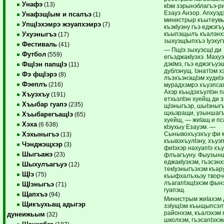
Унафэ
(13)
кIэм зэрынэблагъэ-р
Езауэ Анзор. Апхуэд
УнафэщIым и псалъэ
(1)
министрыр къытеув
УпщIэхэмрэ жэуапхэмрэ
(7)
къэкIуэну гъэ еджэгъ
къыпэщылъ къалэнхэ
Ухуэныгъэ
(17)
зыхуэщIыпхъэ Iуэхугъ
Фестиваль
(41)
— ПщIэ зыхуэсщI ди
Футбол
(559)
егъэджакIуэхэ. Маху
дэкIмэ, гъэ еджэгъуэ
ФщIэн папщIэ
(11)
дублэнущ. IэнатIэм х
Фэ фщIэрэ
(8)
лъэхъэнэщIэм худиI
Фэеплъ
(216)
мурадхэмрэ хъуэпсап
Ахэр къыдэхъулIэн п
Хъуэхъу
(191)
етхьэлIэн хуейщ ди з
Хъыбар гуапэ
(235)
щIэныгъэр, шыIэныгъ
щхьэращи, узыншагъ
ХъыбарегъащIэ
(65)
хуейщ, — жиIащ и пс
Хэха
(6 638)
кIэухыу Езауэм. —
Сынывохъуэхъу фи 
Хэхыныгъэ
(13)
къывэхъулIэну, хъуэп
Чэнджэщхэр
(3)
фиIэхэр нахуапIэ хъ
Шыгъажэ
(23)
флъагъуну. Фыузынш
еджакIуэхэм, гъэсэнх
Шыхулъагъуэ
(12)
текIуэныгъэхэм къар
ЩIэ
(75)
къыфхалъхьэу творч
лъагапIэщIэхэм фын
ЩIэныгъэ
(71)
гуапэщ.
Щапхъэ
(94)
Министрым жиIахэм 
Щикъухьащ адыгэр
зэIущIэм къыщыпсэ
районхэм, къалэхэм 
дунеижьым
(32)
школхэм, гъэсапIэхэ