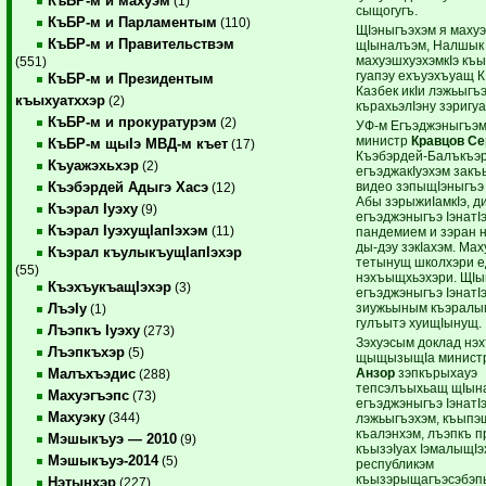
КъБР-м и махуэм
(1)
сыщогугъ.
КъБР-м и Парламентым
(110)
ЩIэныгъэхэм я махуэм
КъБР-м и Правительствэм
щIыналъэм, Налшык
махуэшхуэхэмкIэ къы
(551)
гуапэу ехъуэхъуащ КI
КъБР-м и Президентым
Казбек икIи лэжьыгъ
къыхуатххэр
(2)
кърахьэлIэну зэригу
КъБР-м и прокуратурэм
(2)
УФ-м Егъэджэныгъэмк
министр
Кравцов Се
КъБР-м щыIэ МВД-м къет
(17)
Къэбэрдей-Балъкъэ
Къуажэхьхэр
(2)
егъэджакIуэхэм зак
видео зэпыщIэныгъэ 
Къэбэрдей Адыгэ Хасэ
(12)
Абы зэрыжиIамкIэ, д
Къэрал Iуэху
(9)
егъэджэныгъэ Iэнат
Къэрал IуэхущIапIэхэм
(11)
пандемием и зэран 
ды-дэу зэкIахэм. Ма
Къэрал къулыкъущIапIэхэр
тетынущ школхэри е
(55)
нэхъыщхьэхэри. ЩIы
КъэхъукъащIэхэр
(3)
егъэджэныгъэ IэнатIэ
зиужьыным къэралым
ЛъэIу
(1)
гулъытэ хуищIынущ.
Лъэпкъ Iуэху
(273)
Зэхуэсым доклад нэ
Лъэпкъхэр
(5)
щыщызыщIа минист
Анзор
зэпкърыхауэ
Малъхъэдис
(288)
тепсэлъыхьащ щIын
Махуэгъэпс
(73)
егъэджэныгъэ IэнатIэ
Махуэку
(344)
лэжьыгъэхэм, къып
къалэнхэм, лъэпкъ п
Мэшыкъуэ — 2010
(9)
къызэIуах IэмалыщIэ
Мэшыкъуэ-2014
(5)
республикэм
къызэрыщагъэсэбэп
Нэтынхэр
(227)