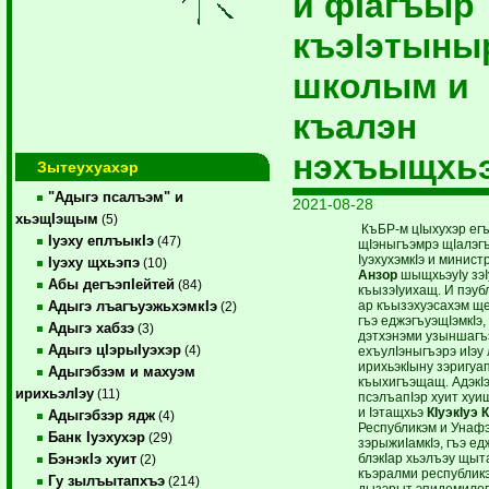
и фIагъыр
къэIэтыны
школым и
къалэн
нэхъыщхь
Зытеухуахэр
"Адыгэ псалъэм" и
2021-08-28
хьэщIэщым
(5)
КъБР-м цIыхухэр ег
Iуэху еплъыкIэ
(47)
щIэныгъэмрэ щIалэг
IуэхухэмкIэ и минист
Iуэху щхьэпэ
(10)
Анзор
шыщхьэуIу зэI
Абы дегъэпIейтей
(84)
къызэIуихащ. И пэуб
ар къызэхуэсахэм щ
Адыгэ лъагъуэжьхэмкIэ
(2)
гъэ еджэгъуэщIэмкIэ, 
Адыгэ хабзэ
(3)
дэтхэнэми узыншагъ
Адыгэ цIэрыIуэхэр
(4)
ехъулIэныгъэрэ иIэу
ирихьэкIыну зэригуа
Адыгэбзэм и махуэм
къыхигъэщащ. АдэкI
ирихьэлIэу
(11)
псэлъапIэр хуит ху
и Iэтащхьэ
КIуэкIуэ 
Адыгэбзэр ядж
(4)
Республикэм и Унаф
Банк Iуэхухэр
(29)
зэрыжиIамкIэ, гъэ ед
блэкIар хьэлъэу щыт
БэнэкIэ хуит
(2)
къэралми республикэ
Гу зылъытапхъэ
(214)
дызэрыт эпидемилог