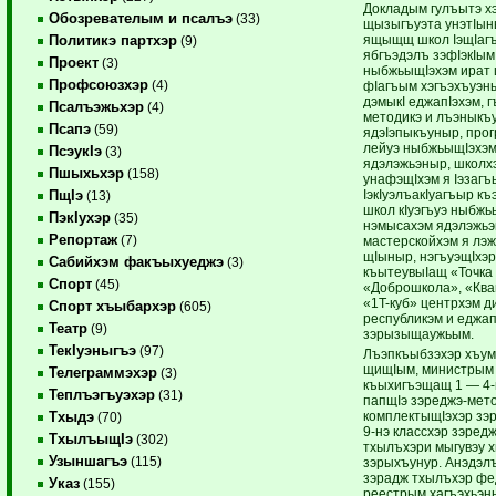
Докладым гулъытэ х
Обозревателым и псалъэ
(33)
щызыгъуэта унэтIын
ящыщщ школ IэщIагъ
Политикэ партхэр
(9)
ябгъэдэлъ зэфIэкIым
Проект
(3)
ныбжьыщIэхэм ират 
Профсоюзхэр
(4)
фIагъым хэгъэхъуэныр
дэмыкI еджапIэхэм, г
Псалъэжьхэр
(4)
методикэ и лъэныкъу
Псапэ
(59)
ядэIэпыкъуныр, про
лейуэ ныбжьыщIэхэ
ПсэукIэ
(3)
ядэлэжьэныр, школх
Пшыхьхэр
(158)
унафэщIхэм я Iэзагъ
IэкIуэлъакIуагъыр къ
ПщIэ
(13)
школ кIуэгъуэ ныбж
ПэкIухэр
(35)
нэмысахэм ядэлэжьэ
Репортаж
(7)
мастерскойхэм я лэж
щIыныр, нэгъуэщIхэр
Сабийхэм факъыхуеджэ
(3)
къытеувыIащ «Точка 
Спорт
(45)
«Доброшкола», «Ква
«1T-куб» центрхэм д
Спорт хъыбархэр
(605)
республикэм и еджап
Театр
(9)
зэрызыщаужьым.
ТекIуэныгъэ
(97)
Лъэпкъыбзэхэр хъум
щищIым, министрым
Телеграммэхэр
(3)
къыхигъэщащ 1 — 4-
Теплъэгъуэхэр
(31)
папщIэ зэреджэ-мет
комплектыщIэхэр зэ
Тхыдэ
(70)
9-нэ классхэр зэред
ТхылъыщIэ
(302)
тхылъхэри мыгувэу 
Узыншагъэ
(115)
зэрыхъунур. Анэдэл
зэрадж тхылъхэр фе
Указ
(155)
реестрым хагъэхьэны