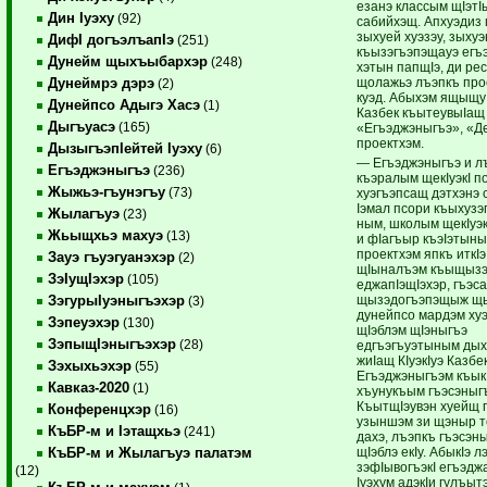
езанэ классым щIэтI
Дин Iуэху
(92)
сабийхэщ. Апхуэдиз 
зыхуей хуэзэу, зыху
ДифI догъэлъапIэ
(251)
къызэгъэпэщауэ егъ
Дунейм щыхъыбархэр
(248)
хэтын папщIэ, ди ре
щолажьэ лъэпкъ прое
Дунеймрэ дэрэ
(2)
куэд. Абыхэм ящыщу 
Дунейпсо Адыгэ Хасэ
(1)
Казбек къытеувыIащ
Дыгъуасэ
(165)
«Егъэджэныгъэ», «
проектхэм.
ДызыгъэпIейтей Iуэху
(6)
— Егъэджэныгъэ и л
Егъэджэныгъэ
(236)
къэралым щекIуэкI п
Жыжьэ-гъунэгъу
(73)
хуэгъэпсащ дэтхэнэ
Iэмал псори къыхуз
Жылагъуэ
(23)
ным, школым щекIуэк
Жьыщхьэ махуэ
(13)
и фIагъыр къэIэтыны
проектхэм япкъ иткIэ
Зауэ гъуэгуанэхэр
(2)
щIыналъэм къыщызэ
ЗэIущIэхэр
(105)
еджапIэщIэхэр, гъэса
щызэдогъэпэщыж щы
ЗэгурыIуэныгъэхэр
(3)
дунейпсо мардэм хуэ
Зэпеуэхэр
(130)
щIэблэм щIэныгъэ
ЗэпыщIэныгъэхэр
(28)
едгъэгъуэтыным дых
жиIащ КIуэкIуэ Казбе
Зэхыхьэхэр
(55)
Егъэджэныгъэм къык
Кавказ-2020
(1)
хъунукъым гъэсэныг
КъытщIэувэн хуейщ п
Конференцхэр
(16)
узыншэм зи щэныр те
КъБР-м и Iэтащхьэ
(241)
дахэ, лъэпкъ гъэсэн
щIэблэ екIу. АбыкIэ 
КъБР-м и Жылагъуэ палатэм
зэфIывогъэкI егъэджа
(12)
Iуэхум адэкIи гулъыт