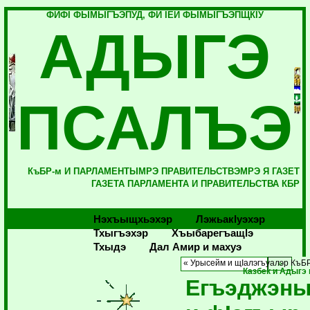
ФИФI ФЫМЫГЪЭПУД, ФИ IЕЙ ФЫМЫГЪЭПЩКIУ
АДЫГЭ
ПСАЛЪЭ
КъБР-м И ПАРЛАМЕНТЫМРЭ ПРАВИТЕЛЬСТВЭМРЭ Я ГАЗЕТ
ГАЗЕТА ПАРЛАМЕНТА И ПРАВИТЕЛЬСТВА КБР
Нэхъыщхьэхэр
Лэжьакlуэхэр
Тхыгъэхэр
Хъыбарегъащlэ
Тхыдэ
Дал Амир и махуэ
« Урысейм и щIалэгъуалэр КъБ
Казбек и Адыгэ
Егъэджэны