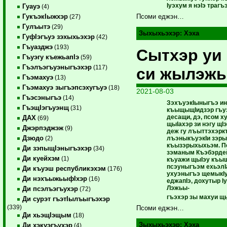
Iуэхум я нэIэ трагъ
Гуауэ
(4)
ГукъэкIыжхэр
Псоми еджэн…
(27)
Гулъытэ
(29)
Зыхыхьэхэр:
Хэха
ГуфIэгъуэ зэхыхьэхэр
(42)
Гъуазджэ
(193)
Сытхэр уи 
Гъуэгу къежьапIэ
(59)
Гъэлъэгъуэныгъэхэр
(117)
си жылэжь
Гъэмахуэ
(13)
Гъэмахуэ зыгъэпсэхугъуэ
(18)
2021-08-03
Гъэсэныгъэ
(14)
ЗэхъуэкIыныгъэ ин
ГъэщIэгъуэнщ
(31)
къыщыщIидзэр гъу
десащи, дэ, псом х
ДАХ
(69)
щыIахэр зи нэгу щI
Джэрпэджэж
(9)
деж гу лъыттэхэрк
Дзюдо
лъэныкъуэкIи зэры
(2)
къызэрыхыхьэм. Пс
Ди зэпыщIэныгъэхэр
(34)
зэманым Къэбэрде
Ди куейхэм
(1)
къуажи щыIэу къы
псэуныгъэм ехьэлI
Ди къуэш республикэхэм
(176)
ухуэныгъэ щемыкIуэ
Ди нэхъыжьыфIхэр
(16)
еджапIэ, дохутыр Iу
Лэжьы-
Ди псэлъэгъухэр
(72)
гъэхэр зы махуи щ
Ди сурэт гъэтIылъыгъэхэр
(339)
Псоми еджэн…
Ди хьэщIэщым
(18)
Зыхыхьэхэр:
Хэха
Ди хэкуэгъухэр
(4)