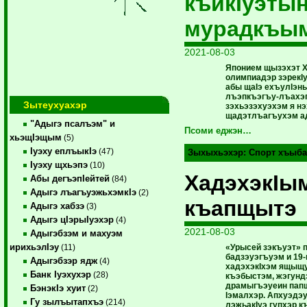
къикIуэты
мурадкъы
2021-08-03
Японием щызэхэт X
олимпиадэр зэрекIу
абы щаIэ ехъулIэн
лъэпкъэгъу-лъахэ
Зытеухуахэр
зэхьэзэхуэхэм я н
щадэтлъагъухэм ад
"Адыгэ псалъэм" и
Псоми еджэн…
хьэщIэщым
(5)
Iуэху еплъыкIэ
(47)
Зыхыхьэхэр:
Спорт хъыба
Iуэху щхьэпэ
(10)
ХадэхэкIым
Абы дегъэпIейтей
(84)
Адыгэ лъагъуэжьхэмкIэ
(2)
къапщытэ
Адыгэ хабзэ
(3)
Адыгэ цIэрыIуэхэр
(4)
2021-08-03
Адыгэбзэм и махуэм
ирихьэлIэу
«Урысей зэкъуэт» 
(11)
бадзэуэгъуэм и 19
Адыгэбзэр ядж
(4)
хадэхэкIхэм ящыщу
Банк Iуэхухэр
(28)
къэбыстэм, жэгунд
драмыгъэуеин пап
БэнэкIэ хуит
(2)
Iэмалхэр. Апхуэдэ
Гу зылъытапхъэ
(214)
лэжьакIуэ гупхэр 