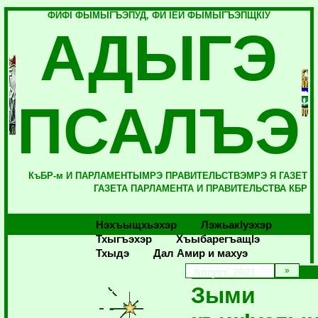
ФИФI ФЫМЫГЪЭПУД, ФИ IЕЙ ФЫМЫГЪЭПЩКIУ
АДЫГЭ
ПСАЛЪЭ
КъБР-м И ПАРЛАМЕНТЫМРЭ ПРАВИТЕЛЬСТВЭМРЭ Я ГАЗЕТ
ГАЗЕТА ПАРЛАМЕНТА И ПРАВИТЕЛЬСТВА КБР
Нэхъыщхьэхэр
Лэжьакlуэхэр
Тхыгъэхэр
Хъыбарегъащlэ
Тхыдэ
Дал Амир и махуэ
Август, 2021
Зыми