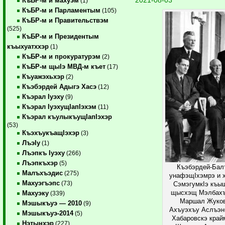
КъБР-м и махуэм
(1)
КъБР-м и Парламентым
(105)
КъБР-м и Правительствэм
(525)
КъБР-м и Президентым
къыхуатххэр
(1)
КъБР-м и прокуратурэм
(2)
КъБР-м щыIэ МВД-м къет
(17)
Къуажэхьхэр
(2)
Къэбэрдей Адыгэ Хасэ
(12)
Къэрал Iуэху
(9)
Къэрал IуэхущIапIэхэм
(11)
Къэрал къулыкъущIапIэхэр
(53)
КъэхъукъащIэхэр
(3)
ЛъэIу
(1)
Лъэпкъ Iуэху
(266)
Лъэпкъхэр
(5)
Къэбэрдей-Бал
Малъхъэдис
(275)
унафэщIхэмрэ и 
Махуэгъэпс
(73)
СэмэгумкIэ къы
щысхэщ Мэлбахъ
Махуэку
(339)
Маршал Жуков
Мэшыкъуэ — 2010
(9)
Ахъуэхъу Аслъэн
Мэшыкъуэ-2014
(5)
Хабаровскэ край
Нэтынхэр
(227)