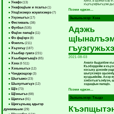
хуеIэ, а щIэныгъэр 
Унафэ
(13)
хъугъуэфIыгъуэм ды
УнафэщIым и псалъэ
(1)
Псоми еджэн…
УпщIэхэмрэ жэуапхэмрэ
(7)
Ухуэныгъэ
(17)
Зыхыхьэхэр:
Хэха
Фестиваль
(38)
Адэжь
Футбол
(535)
ФщIэн папщIэ
(11)
щIыналъэм
Фэ фщIэрэ
(8)
Фэеплъ
(211)
гъуэгужьх
Хъуэхъу
(187)
Хъыбар гуапэ
(231)
2021-08-03
ХъыбарегъащIэ
(65)
Анапэ быдапIэм к
Хэха
(6 511)
Къэбэрдейм и къуэ
Хэхыныгъэ
(12)
нэсыху дэнэкIи ущ
шыгухэмрэ щызекIу
Чэнджэщхэр
(3)
куэдыкIейм. Ахэр я
Шыгъажэ
(23)
зэкIэлъагъэкIуэн, 
Шыхулъагъуэ
(12)
зэдащIын папщIэ.
ЩIэ
(73)
Псоми еджэн…
ЩIэныгъэ
(68)
Зыхыхьэхэр:
Тхыдэ
Щапхъэ
(91)
Щикъухьащ адыгэр
Къэпщытэ
дунеижьым
(29)