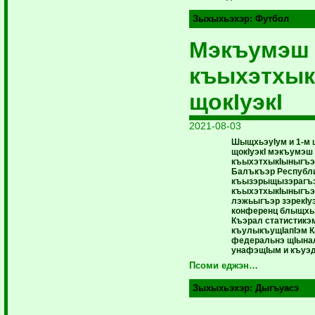
Зыхыхьэхэр:
Футбол
Мэкъумэш 
къыхэтхык
щокIуэкI
2021-08-03
ШыщхьэуIум и 1-м 
щокIуэкI мэкъумэш 
къыхэтхыкIыныгъэ 
Балъкъэр Республ
къызэрыщызэрагъ
къыхэтхыкIыныгъэм
лэжьыгъэр зэрекIуэ
конференц блыщхьэ
Къэрал статистикэ
къулыкъущIапIэм К
федеральнэ щIынал
унафэщIым и къуэд
Псоми еджэн…
Зыхыхьэхэр:
Дыгъуасэ