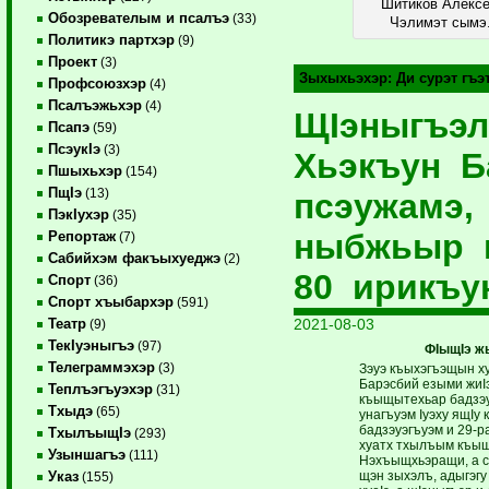
Шитиков Алексе
Обозревателым и псалъэ
(33)
Чэлимэт сымэ.
Политикэ партхэр
(9)
Проект
(3)
Зыхыхьэхэр:
Ди сурэт гъ
Профсоюзхэр
(4)
Псалъэжьхэр
(4)
ЩIэныгъэл
Псапэ
(59)
ПсэукIэ
(3)
Хьэкъун Б
Пшыхьхэр
(154)
ПщIэ
(13)
псэужамэ,
ПэкIухэр
(35)
ныбжьыр 
Репортаж
(7)
Сабийхэм факъыхуеджэ
(2)
80 ирикъу
Спорт
(36)
Спорт хъыбархэр
(591)
2021-08-03
Театр
(9)
ТекIуэныгъэ
(97)
ФIыщIэ ж
Телеграммэхэр
(3)
Зэуэ къыхэгъэщын х
Барэсбий езыми жиI
Теплъэгъуэхэр
(31)
къыщытехьар бадзэуэ
Тхыдэ
(65)
унагъуэм Iуэху ящIу
бадзэуэгъуэм и 29-р
ТхылъыщIэ
(293)
хуатх тхылъым къыщ
Узыншагъэ
(111)
Нэхъыщхьэращи, а с
щэн зыхэлъ, адыгэгу
Указ
(155)