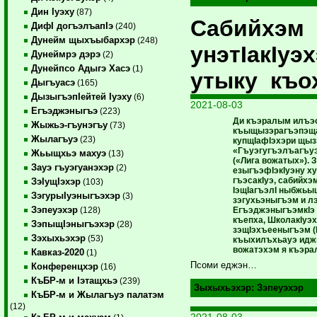
Дин Iуэху
(87)
Сабийхэм
ДифI догъэлъапIэ
(240)
Дунейм щыхъыбархэр
(248)
унэтIакIуэ
Дунеймрэ дэрэ
(2)
Дунейпсо Адыгэ Хасэ
(1)
утыку къо
Дыгъуасэ
(165)
ДызыгъэпIейтей Iуэху
(6)
2021-08-03
Егъэджэныгъэ
(223)
Ди къэралым илъэ
Жыжьэ-гъунэгъу
(73)
къыщызэрагъэпэща
Жылагъуэ
(23)
купщIафIэхэри щыз
«Гъуэгугъэлъагъуэ
Жьыщхьэ махуэ
(13)
(«Лига вожатых»). 
Зауэ гъуэгуанэхэр
(2)
езыгъэфIэкIуэну ху
гъэсакIуэ, сабийхэ
ЗэIущIэхэр
(103)
IэщIагъэлI ныбжьы
ЗэгурыIуэныгъэхэр
(3)
зэгухьэныгъэм и л
Зэпеуэхэр
ЕгъэджэныгъэмкIэ 
(128)
къепха, ШколакIуэ
ЗэпыщIэныгъэхэр
(28)
зэщIэхъееныгъэм (
Зэхыхьэхэр
(53)
къыхилъхьауэ иджы
вожатэхэм я къэрал
Кавказ-2020
(1)
Псоми еджэн…
Конференцхэр
(16)
КъБР-м и Iэтащхьэ
(239)
Зыхыхьэхэр:
Зэпеуэхэр
КъБР-м и Жылагъуэ палатэм
(12)
2021-08-03