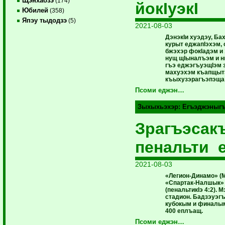
Щэнхабзэ
(174)
йокIуэкI
Юбилей
(358)
Япэу тыдодзэ
(5)
2021-08-03
ДэнэкIи хуэдэу, Б
курыт еджапIэхэм, 
бжэхэр фокIадэм и
нущ щIыналъэм и н
гъэ еджэгъуэщIэм
махуэхэм къапщытэ
къыхузэрагъэпэща 
Псоми еджэн…
Зыхыхьэхэр:
Егъэджэныг
Зрагъэсак
пенальти 
2021-08-03
«Легион-Динамо» (
«Спартак-Налшык» 
(пенальтикIэ 4:2).
стадион. Бадзэуэгъ
кубокым и финалым 
400 еплъащ.
Псоми еджэн…