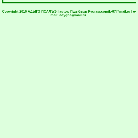
Copyright 2010 АДЫГЭ ПСАЛЪЭ | autor:
Пщыбыхь Рустам:
comik-07@mail.ru
| e-
mail:
adyghe@mail.ru