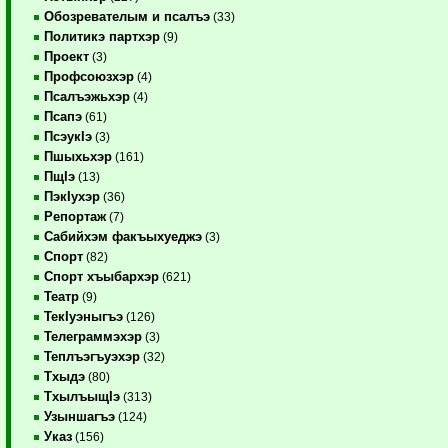
Обозревателым и псалъэ
(33)
Политикэ партхэр
(9)
Проект
(3)
Профсоюзхэр
(4)
Псалъэжьхэр
(4)
Псапэ
(61)
ПсэукIэ
(3)
Пшыхьхэр
(161)
ПщIэ
(13)
ПэкIухэр
(36)
Репортаж
(7)
Сабийхэм факъыхуеджэ
(3)
Спорт
(82)
Спорт хъыбархэр
(621)
Театр
(9)
ТекIуэныгъэ
(126)
Телеграммэхэр
(3)
Теплъэгъуэхэр
(32)
Тхыдэ
(80)
ТхылъыщIэ
(313)
Узыншагъэ
(124)
Указ
(156)