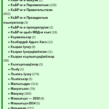
КъБР-м и махуэм
(1)
КъБР-м и Парламентым
(129)
КъБР-м и Правительствэм
(602)
КъБР-м и Президентым
къыхуатххэр
(3)
КъБР-м и прокуратурэм
(2)
КъБР-м щыIэ МВД-м къет
(18)
Къуажэхьхэр
(2)
Къэбэрдей Адыгэ Хасэ
(12)
Къэрал Iуэху
(9)
Къэрал IуэхущIапIэхэм
(11)
Къэрал къулыкъущIапIэхэр
(58)
КъэхъукъащIэхэр
(3)
ЛъэIу
(1)
Лъэпкъ Iуэху
(279)
Лъэпкъхэр
(5)
Малъхъэдис
(314)
Махуэгъэпс
(78)
Махуэку
(360)
Мэшыкъуэ — 2010
(9)
Мэшыкъуэ-2014
(5)
Нэтынхэр
(227)