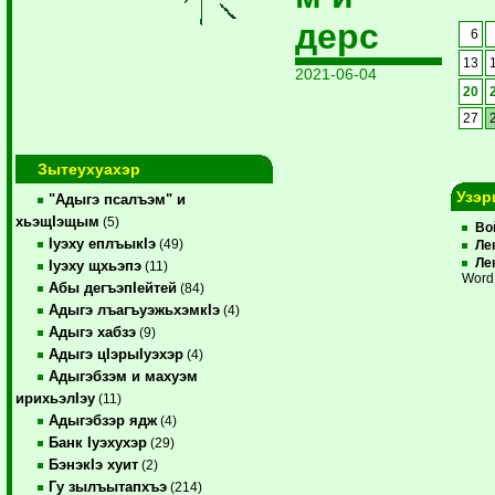
дерс
6
13
2021-06-04
20
27
Зытеухуахэр
Узэр
"Адыгэ псалъэм" и
хьэщIэщым
(5)
Во
Iуэху еплъыкIэ
(49)
Ле
Ле
Iуэху щхьэпэ
(11)
Word
Абы дегъэпIейтей
(84)
Адыгэ лъагъуэжьхэмкIэ
(4)
Адыгэ хабзэ
(9)
Адыгэ цIэрыIуэхэр
(4)
Адыгэбзэм и махуэм
ирихьэлIэу
(11)
Адыгэбзэр ядж
(4)
Банк Iуэхухэр
(29)
БэнэкIэ хуит
(2)
Гу зылъытапхъэ
(214)