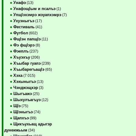
Унафэ
(13)
УнафэщIым и псалъэ
(1)
УпщIэхэмрэ жэуапхэмрэ
(7)
Ухуэныгъэ
(17)
Фестиваль
(41)
Футбол
(602)
ФщIэн папщIэ
(11)
Фэ фщIэрэ
(8)
Фэеплъ
(237)
Хъуэхъу
(206)
Хъыбар гуапэ
(239)
ХъыбарегъащIэ
(65)
Хэха
(7 015)
Хэхыныгъэ
(13)
Чэнджэщхэр
(3)
Шыгъажэ
(25)
Шыхулъагъуэ
(12)
ЩIэ
(75)
ЩIэныгъэ
(74)
Щапхъэ
(99)
Щикъухьащ адыгэр
дунеижьым
(34)