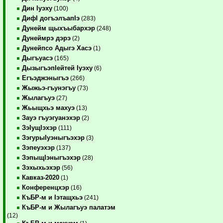
Дин Iуэху
(100)
ДифI догъэлъапIэ
(283)
Дунейм щыхъыбархэр
(248)
Дунеймрэ дэрэ
(2)
Дунейпсо Адыгэ Хасэ
(1)
Дыгъуасэ
(165)
ДызыгъэпIейтей Iуэху
(6)
Егъэджэныгъэ
(266)
Жыжьэ-гъунэгъу
(73)
Жылагъуэ
(27)
Жьыщхьэ махуэ
(13)
Зауэ гъуэгуанэхэр
(2)
ЗэIущIэхэр
(111)
ЗэгурыIуэныгъэхэр
(3)
Зэпеуэхэр
(137)
ЗэпыщIэныгъэхэр
(28)
Зэхыхьэхэр
(56)
Кавказ-2020
(1)
Конференцхэр
(16)
КъБР-м и Iэтащхьэ
(241)
КъБР-м и Жылагъуэ палатэм
(12)