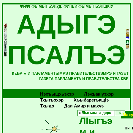
ФИФI ФЫМЫГЪЭПУД, ФИ IЕЙ ФЫМЫГЪЭПЩКIУ
АДЫГЭ
ПСАЛЪЭ
КъБР-м И ПАРЛАМЕНТЫМРЭ ПРАВИТЕЛЬСТВЭМРЭ Я ГАЗЕТ
ГАЗЕТА ПАРЛАМЕНТА И ПРАВИТЕЛЬСТВА КБР
Нэхъыщхьэхэр
Лэжьакlуэхэр
Тхыгъэхэр
Хъыбарегъащlэ
Тхыдэ
Дал Амир и махуэ
«
ЛIыгъэм и дерс
Маху
ЛIыгъэ
м и
Пн