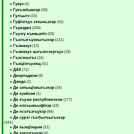
Гуауэ
(4)
ГукъэкIыжхэр
(30)
Гулъытэ
(33)
ГуфIэгъуэ зэхыхьэхэр
(42)
Гъуазджэ
(208)
Гъуэгу къежьапIэ
(59)
Гъэлъэгъуэныгъэхэр
(131)
Гъэмахуэ
(13)
Гъэмахуэ зыгъэпсэхугъуэ
(18)
Гъэсэныгъэ
(16)
ГъэщIэгъуэнщ
(31)
ДАХ
(72)
Джэрпэджэж
(9)
Дзюдо
(2)
Ди зэпыщIэныгъэхэр
(34)
Ди куейхэм
(1)
Ди къуэш республикэхэм
(177)
Ди нэхъыжьыфIхэр
(16)
Ди псэлъэгъухэр
(86)
Ди сурэт гъэтIылъыгъэхэр
(341)
Ди хьэщIэщым
(21)
Ди хэкуэгъухэр
(4)