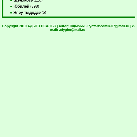
Щэнхабзэ
(210)
Юбилей
(398)
Япэу тыдодзэ
(5)
Copyright 2010 АДЫГЭ ПСАЛЪЭ | autor:
Пщыбыхь Рустам:
comik-07@mail.ru
| e-
mail:
adyghe@mail.ru