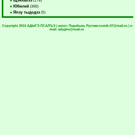
Щэнхабзэ
(178)
Юбилей
(366)
Япэу тыдодзэ
(5)
Copyright 2010 АДЫГЭ ПСАЛЪЭ | autor:
Пщыбыхь Рустам:
comik-07@mail.ru
| e-
mail:
adyghe@mail.ru