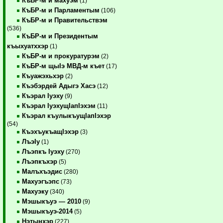
КъБР-м и махуэм
(1)
КъБР-м и Парламентым
(106)
КъБР-м и Правительствэм
(536)
КъБР-м и Президентым
къыхуатххэр
(1)
КъБР-м и прокуратурэм
(2)
КъБР-м щыIэ МВД-м къет
(17)
Къуажэхьхэр
(2)
Къэбэрдей Адыгэ Хасэ
(12)
Къэрал Iуэху
(9)
Къэрал IуэхущIапIэхэм
(11)
Къэрал къулыкъущIапIэхэр
(54)
КъэхъукъащIэхэр
(3)
ЛъэIу
(1)
Лъэпкъ Iуэху
(270)
Лъэпкъхэр
(5)
Малъхъэдис
(280)
Махуэгъэпс
(73)
Махуэку
(340)
Мэшыкъуэ — 2010
(9)
Мэшыкъуэ-2014
(5)
Нэтынхэр
(227)