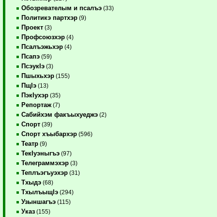
Обозревателым и псалъэ
(33)
Политикэ партхэр
(9)
Проект
(3)
Профсоюзхэр
(4)
Псалъэжьхэр
(4)
Псапэ
(59)
ПсэукIэ
(3)
Пшыхьхэр
(155)
ПщIэ
(13)
ПэкIухэр
(35)
Репортаж
(7)
Сабийхэм факъыхуеджэ
(2)
Спорт
(39)
Спорт хъыбархэр
(596)
Театр
(9)
ТекIуэныгъэ
(97)
Телеграммэхэр
(3)
Теплъэгъуэхэр
(31)
Тхыдэ
(68)
ТхылъыщIэ
(294)
Узыншагъэ
(115)
Указ
(155)