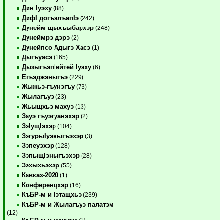
Дин Iуэху
(88)
ДифI догъэлъапIэ
(242)
Дунейм щыхъыбархэр
(248)
Дунеймрэ дэрэ
(2)
Дунейпсо Адыгэ Хасэ
(1)
Дыгъуасэ
(165)
ДызыгъэпIейтей Iуэху
(6)
Егъэджэныгъэ
(229)
Жыжьэ-гъунэгъу
(73)
Жылагъуэ
(23)
Жьыщхьэ махуэ
(13)
Зауэ гъуэгуанэхэр
(2)
ЗэIущIэхэр
(104)
ЗэгурыIуэныгъэхэр
(3)
Зэпеуэхэр
(128)
ЗэпыщIэныгъэхэр
(28)
Зэхыхьэхэр
(55)
Кавказ-2020
(1)
Конференцхэр
(16)
КъБР-м и Iэтащхьэ
(239)
КъБР-м и Жылагъуэ палатэм
(12)