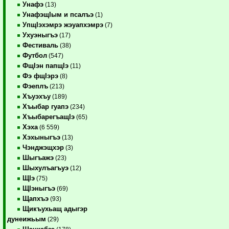
Унафэ
(13)
УнафэщIым и псалъэ
(1)
УпщIэхэмрэ жэуапхэмрэ
(7)
Ухуэныгъэ
(17)
Фестиваль
(38)
Футбол
(547)
ФщIэн папщIэ
(11)
Фэ фщIэрэ
(8)
Фэеплъ
(213)
Хъуэхъу
(189)
Хъыбар гуапэ
(234)
ХъыбарегъащIэ
(65)
Хэха
(6 559)
Хэхыныгъэ
(13)
Чэнджэщхэр
(3)
Шыгъажэ
(23)
Шыхулъагъуэ
(12)
ЩIэ
(75)
ЩIэныгъэ
(69)
Щапхъэ
(93)
Щикъухьащ адыгэр
дунеижьым
(29)