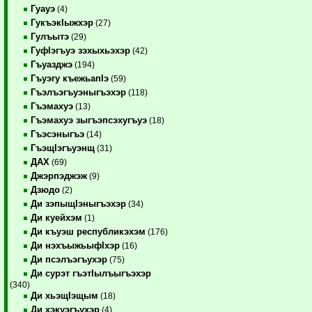
Гуауэ
(4)
ГукъэкIыжхэр
(27)
Гулъытэ
(29)
ГуфIэгъуэ зэхыхьэхэр
(42)
Гъуазджэ
(194)
Гъуэгу къежьапIэ
(59)
Гъэлъэгъуэныгъэхэр
(118)
Гъэмахуэ
(13)
Гъэмахуэ зыгъэпсэхугъуэ
(18)
Гъэсэныгъэ
(14)
ГъэщIэгъуэнщ
(31)
ДАХ
(69)
Джэрпэджэж
(9)
Дзюдо
(2)
Ди зэпыщIэныгъэхэр
(34)
Ди куейхэм
(1)
Ди къуэш республикэхэм
(176)
Ди нэхъыжьыфIхэр
(16)
Ди псэлъэгъухэр
(75)
Ди сурэт гъэтIылъыгъэхэр
(340)
Ди хьэщIэщым
(18)
Ди хэкуэгъухэр
(4)