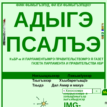
ФИФI ФЫМЫГЪЭПУД, ФИ IЕЙ ФЫМЫГЪЭПЩКIУ
АДЫГЭ
ПСАЛЪЭ
КъБР-м И ПАРЛАМЕНТЫМРЭ ПРАВИТЕЛЬСТВЭМРЭ Я ГАЗЕТ
ГАЗЕТА ПАРЛАМЕНТА И ПРАВИТЕЛЬСТВА КБР
Нэхъыщхьэхэр
Лэжьакlуэхэр
Тхыгъэхэр
Хъыбарегъащlэ
Тхыдэ
Дал Амир и махуэ
«
Хэхэсхэмрэ
М
хэкурысхэмрэ я
зэпыщIэныгъэр
зыгъэбыдэхэр
IMG-
П