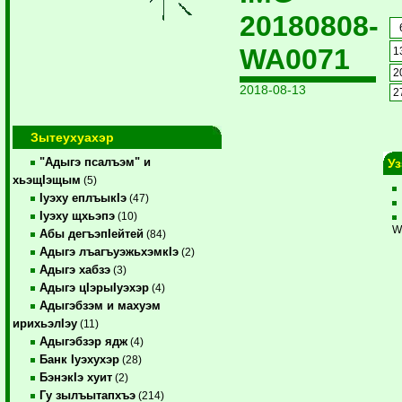
20180808-
WA0071
1
2
2018-08-13
2
Зытеухуахэр
"Адыгэ псалъэм" и
У
хьэщIэщым
(5)
Iуэху еплъыкIэ
(47)
Iуэху щхьэпэ
(10)
W
Абы дегъэпIейтей
(84)
Адыгэ лъагъуэжьхэмкIэ
(2)
Адыгэ хабзэ
(3)
Адыгэ цIэрыIуэхэр
(4)
Адыгэбзэм и махуэм
ирихьэлIэу
(11)
Адыгэбзэр ядж
(4)
Банк Iуэхухэр
(28)
БэнэкIэ хуит
(2)
Гу зылъытапхъэ
(214)