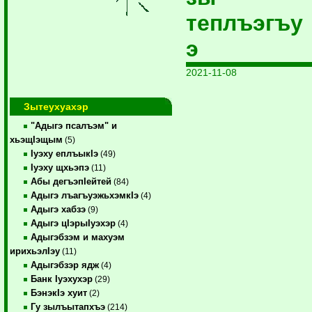
теплъэгъу
э
2021-11-08
Зытеухуахэр
"Адыгэ псалъэм" и
хьэщIэщым
(5)
Iуэху еплъыкIэ
(49)
Iуэху щхьэпэ
(11)
Абы дегъэпIейтей
(84)
Адыгэ лъагъуэжьхэмкIэ
(4)
Адыгэ хабзэ
(9)
Адыгэ цIэрыIуэхэр
(4)
Адыгэбзэм и махуэм
ирихьэлIэу
(11)
Адыгэбзэр ядж
(4)
Банк Iуэхухэр
(29)
БэнэкIэ хуит
(2)
Гу зылъытапхъэ
(214)