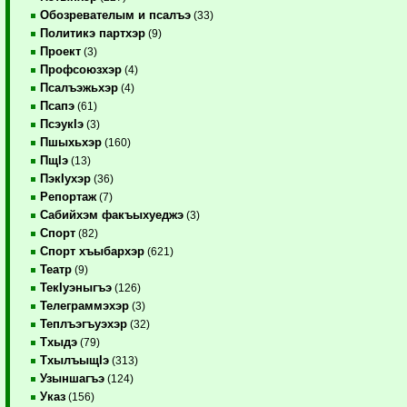
Обозревателым и псалъэ
(33)
Политикэ партхэр
(9)
Проект
(3)
Профсоюзхэр
(4)
Псалъэжьхэр
(4)
Псапэ
(61)
ПсэукIэ
(3)
Пшыхьхэр
(160)
ПщIэ
(13)
ПэкIухэр
(36)
Репортаж
(7)
Сабийхэм факъыхуеджэ
(3)
Спорт
(82)
Спорт хъыбархэр
(621)
Театр
(9)
ТекIуэныгъэ
(126)
Телеграммэхэр
(3)
Теплъэгъуэхэр
(32)
Тхыдэ
(79)
ТхылъыщIэ
(313)
Узыншагъэ
(124)
Указ
(156)