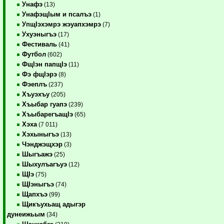
Унафэ
(13)
УнафэщIым и псалъэ
(1)
УпщIэхэмрэ жэуапхэмрэ
(7)
Ухуэныгъэ
(17)
Фестиваль
(41)
Футбол
(602)
ФщIэн папщIэ
(11)
Фэ фщIэрэ
(8)
Фэеплъ
(237)
Хъуэхъу
(205)
Хъыбар гуапэ
(239)
ХъыбарегъащIэ
(65)
Хэха
(7 011)
Хэхыныгъэ
(13)
Чэнджэщхэр
(3)
Шыгъажэ
(25)
Шыхулъагъуэ
(12)
ЩIэ
(75)
ЩIэныгъэ
(74)
Щапхъэ
(99)
Щикъухьащ адыгэр
дунеижьым
(34)