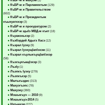
КъБР-м и махуэм
(1)
КъБР-м и Парламентым
(129)
КъБР-м и Правительствэм
(602)
КъБР-м и Президентым
къыхуатххэр
(3)
КъБР-м и прокуратурэм
(2)
КъБР-м щыIэ МВД-м къет
(18)
Къуажэхьхэр
(2)
Къэбэрдей Адыгэ Хасэ
(12)
Къэрал Iуэху
(9)
Къэрал IуэхущIапIэхэм
(11)
Къэрал къулыкъущIапIэхэр
(58)
КъэхъукъащIэхэр
(3)
ЛъэIу
(1)
Лъэпкъ Iуэху
(279)
Лъэпкъхэр
(5)
Малъхъэдис
(313)
Махуэгъэпс
(78)
Махуэку
(360)
Мэшыкъуэ — 2010
(9)
Мэшыкъуэ-2014
(5)
Нэтынхэр
(227)