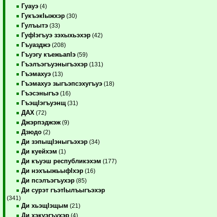
Гуауэ
(4)
ГукъэкIыжхэр
(30)
Гулъытэ
(33)
ГуфIэгъуэ зэхыхьэхэр
(42)
Гъуазджэ
(208)
Гъуэгу къежьапIэ
(59)
Гъэлъэгъуэныгъэхэр
(131)
Гъэмахуэ
(13)
Гъэмахуэ зыгъэпсэхугъуэ
(18)
Гъэсэныгъэ
(16)
ГъэщIэгъуэнщ
(31)
ДАХ
(72)
Джэрпэджэж
(9)
Дзюдо
(2)
Ди зэпыщIэныгъэхэр
(34)
Ди куейхэм
(1)
Ди къуэш республикэхэм
(177)
Ди нэхъыжьыфIхэр
(16)
Ди псэлъэгъухэр
(85)
Ди сурэт гъэтIылъыгъэхэр
(341)
Ди хьэщIэщым
(21)
Ди хэкуэгъухэр
(4)