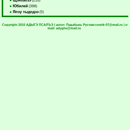
Щэнхабзэ
(210)
Юбилей
(398)
Япэу тыдодзэ
(5)
Copyright 2010 АДЫГЭ ПСАЛЪЭ | autor:
Пщыбыхь Рустам:
comik-07@mail.ru
| e-
mail:
adyghe@mail.ru