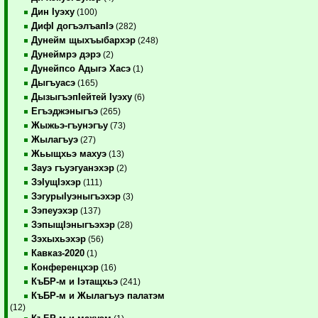
Дин Iуэху
(100)
ДифI догъэлъапIэ
(282)
Дунейм щыхъыбархэр
(248)
Дунеймрэ дэрэ
(2)
Дунейпсо Адыгэ Хасэ
(1)
Дыгъуасэ
(165)
ДызыгъэпIейтей Iуэху
(6)
Егъэджэныгъэ
(265)
Жыжьэ-гъунэгъу
(73)
Жылагъуэ
(27)
Жьыщхьэ махуэ
(13)
Зауэ гъуэгуанэхэр
(2)
ЗэIущIэхэр
(111)
ЗэгурыIуэныгъэхэр
(3)
Зэпеуэхэр
(137)
ЗэпыщIэныгъэхэр
(28)
Зэхыхьэхэр
(56)
Кавказ-2020
(1)
Конференцхэр
(16)
КъБР-м и Iэтащхьэ
(241)
КъБР-м и Жылагъуэ палатэм
(12)