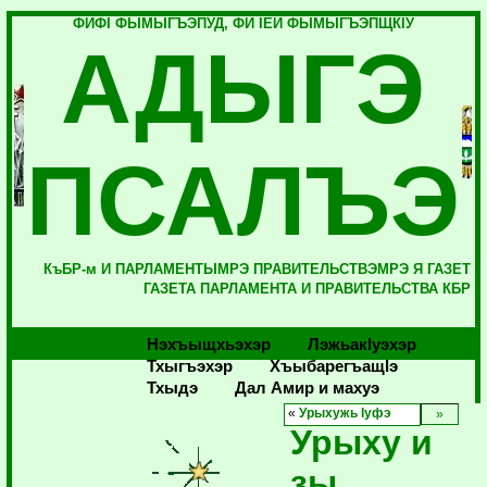
ФИФI ФЫМЫГЪЭПУД, ФИ IЕЙ ФЫМЫГЪЭПЩКIУ
АДЫГЭ
ПСАЛЪЭ
КъБР-м И ПАРЛАМЕНТЫМРЭ ПРАВИТЕЛЬСТВЭМРЭ Я ГАЗЕТ
ГАЗЕТА ПАРЛАМЕНТА И ПРАВИТЕЛЬСТВА КБР
Нэхъыщхьэхэр
Лэжьакlуэхэр
Тхыгъэхэр
Хъыбарегъащlэ
Тхыдэ
Дал Амир и махуэ
«
Урыхужь Iуфэ
Урыху и
зы