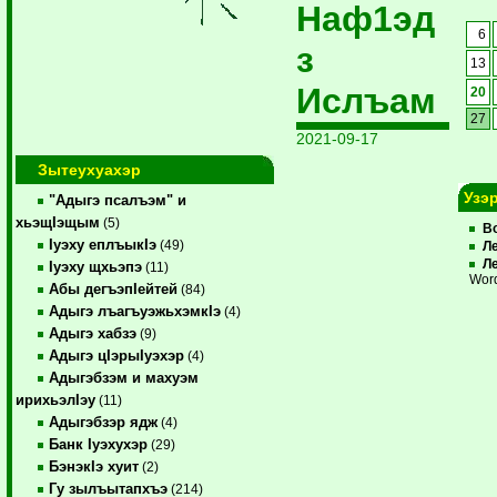
Наф1эд
6
з
13
Ислъам
20
27
2021-09-17
Зытеухуахэр
Узэ
"Адыгэ псалъэм" и
хьэщIэщым
(5)
В
Iуэху еплъыкIэ
(49)
Л
Л
Iуэху щхьэпэ
(11)
Wor
Абы дегъэпIейтей
(84)
Адыгэ лъагъуэжьхэмкIэ
(4)
Адыгэ хабзэ
(9)
Адыгэ цIэрыIуэхэр
(4)
Адыгэбзэм и махуэм
ирихьэлIэу
(11)
Адыгэбзэр ядж
(4)
Банк Iуэхухэр
(29)
БэнэкIэ хуит
(2)
Гу зылъытапхъэ
(214)