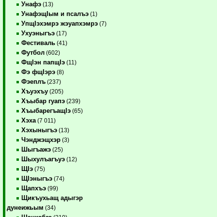
Унафэ
(13)
УнафэщIым и псалъэ
(1)
УпщIэхэмрэ жэуапхэмрэ
(7)
Ухуэныгъэ
(17)
Фестиваль
(41)
Футбол
(602)
ФщIэн папщIэ
(11)
Фэ фщIэрэ
(8)
Фэеплъ
(237)
Хъуэхъу
(205)
Хъыбар гуапэ
(239)
ХъыбарегъащIэ
(65)
Хэха
(7 011)
Хэхыныгъэ
(13)
Чэнджэщхэр
(3)
Шыгъажэ
(25)
Шыхулъагъуэ
(12)
ЩIэ
(75)
ЩIэныгъэ
(74)
Щапхъэ
(99)
Щикъухьащ адыгэр
дунеижьым
(34)