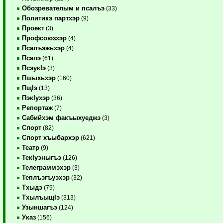
Обозревателым и псалъэ
(33)
Политикэ партхэр
(9)
Проект
(3)
Профсоюзхэр
(4)
Псалъэжьхэр
(4)
Псапэ
(61)
ПсэукIэ
(3)
Пшыхьхэр
(160)
ПщIэ
(13)
ПэкIухэр
(36)
Репортаж
(7)
Сабийхэм факъыхуеджэ
(3)
Спорт
(82)
Спорт хъыбархэр
(621)
Театр
(9)
ТекIуэныгъэ
(126)
Телеграммэхэр
(3)
Теплъэгъуэхэр
(32)
Тхыдэ
(79)
ТхылъыщIэ
(313)
Узыншагъэ
(124)
Указ
(156)