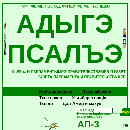
ФИФI ФЫМЫГЪЭПУД, ФИ IЕЙ ФЫМЫГЪЭПЩКIУ
АДЫГЭ
ПСАЛЪЭ
КъБР-м И ПАРЛАМЕНТЫМРЭ ПРАВИТЕЛЬСТВЭМРЭ Я ГАЗЕТ
ГАЗЕТА ПАРЛАМЕНТА И ПРАВИТЕЛЬСТВА КБР
Нэхъыщхьэхэр
Лэжьакlуэхэр
Тхыгъэхэр
Хъыбарегъащlэ
Тхыдэ
Дал Амир и махуэ
«
НафIэдз
Мах
Ислъам: IэщIагъэм
езым укъыхех
АП-3
Пн