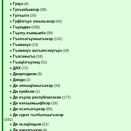
Гуауэ
(4)
ГукъэкIыжхэр
(30)
Гулъытэ
(33)
ГуфIэгъуэ зэхыхьэхэр
(42)
Гъуазджэ
(208)
Гъуэгу къежьапIэ
(59)
Гъэлъэгъуэныгъэхэр
(131)
Гъэмахуэ
(13)
Гъэмахуэ зыгъэпсэхугъуэ
(18)
Гъэсэныгъэ
(16)
ГъэщIэгъуэнщ
(31)
ДАХ
(72)
Джэрпэджэж
(9)
Дзюдо
(2)
Ди зэпыщIэныгъэхэр
(34)
Ди куейхэм
(1)
Ди къуэш республикэхэм
(177)
Ди нэхъыжьыфIхэр
(16)
Ди псэлъэгъухэр
(85)
Ди сурэт гъэтIылъыгъэхэр
(341)
Ди хьэщIэщым
(21)
Ди хэкуэгъухэр
(4)