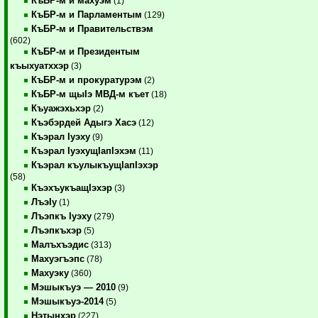
КъБР-м и махуэм
(1)
КъБР-м и Парламентым
(129)
КъБР-м и Правительствэм
(602)
КъБР-м и Президентым
къыхуатххэр
(3)
КъБР-м и прокуратурэм
(2)
КъБР-м щыIэ МВД-м къет
(18)
Къуажэхьхэр
(2)
Къэбэрдей Адыгэ Хасэ
(12)
Къэрал Iуэху
(9)
Къэрал IуэхущIапIэхэм
(11)
Къэрал къулыкъущIапIэхэр
(58)
КъэхъукъащIэхэр
(3)
ЛъэIу
(1)
Лъэпкъ Iуэху
(279)
Лъэпкъхэр
(5)
Малъхъэдис
(313)
Махуэгъэпс
(78)
Махуэку
(360)
Мэшыкъуэ — 2010
(9)
Мэшыкъуэ-2014
(5)
Нэтынхэр
(227)