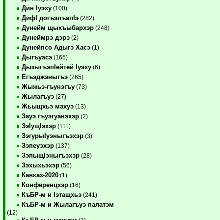
Дин Iуэху
(100)
ДифI догъэлъапIэ
(282)
Дунейм щыхъыбархэр
(248)
Дунеймрэ дэрэ
(2)
Дунейпсо Адыгэ Хасэ
(1)
Дыгъуасэ
(165)
ДызыгъэпIейтей Iуэху
(6)
Егъэджэныгъэ
(265)
Жыжьэ-гъунэгъу
(73)
Жылагъуэ
(27)
Жьыщхьэ махуэ
(13)
Зауэ гъуэгуанэхэр
(2)
ЗэIущIэхэр
(111)
ЗэгурыIуэныгъэхэр
(3)
Зэпеуэхэр
(137)
ЗэпыщIэныгъэхэр
(28)
Зэхыхьэхэр
(56)
Кавказ-2020
(1)
Конференцхэр
(16)
КъБР-м и Iэтащхьэ
(241)
КъБР-м и Жылагъуэ палатэм
(12)