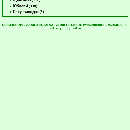
Щэнхабзэ
(210)
Юбилей
(398)
Япэу тыдодзэ
(5)
Copyright 2010 АДЫГЭ ПСАЛЪЭ | autor:
Пщыбыхь Рустам:
comik-07@mail.ru
| e-
mail:
adyghe@mail.ru