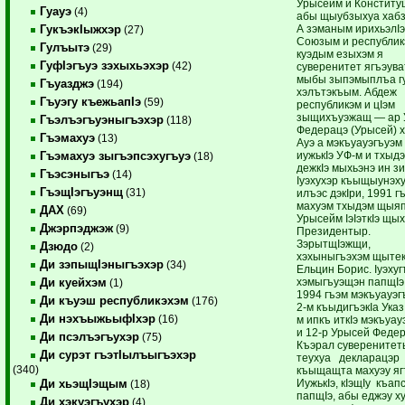
Урысейм и Конститу
Гуауэ
(4)
абы щыубзыхуа хабз
А зэманым ирихьэлIэ
ГукъэкIыжхэр
(27)
Союзым и республик
Гулъытэ
(29)
куэдым езыхэм я
ГуфIэгъуэ зэхыхьэхэр
(42)
суверенитет ягъэува
мыбы зыпэмыплъа г
Гъуазджэ
(194)
хэлътэкъым. Абдеж
Гъуэгу къежьапIэ
(59)
республикэм и цIэм
зыщихъуэжащ — ар 
Гъэлъэгъуэныгъэхэр
(118)
Федерацэ (Урысей) 
Гъэмахуэ
(13)
Ауэ а мэкъуауэгъуэм 
иужькIэ УФ-м и тхыдэ
Гъэмахуэ зыгъэпсэхугъуэ
(18)
дежкIэ мыхьэнэ ин зи
Гъэсэныгъэ
(14)
Iуэхухэр къыщыунэх
ГъэщIэгъуэнщ
(31)
илъэс дэкIри, 1991 г
махуэм тхыдэм щыя
ДАХ
(69)
Урысейм IэIэткIэ щы
Джэрпэджэж
(9)
Президентыр.
ЗэрытщIэжщи,
Дзюдо
(2)
хэхыныгъэхэм щытек
Ди зэпыщIэныгъэхэр
(34)
Ельцин Борис. Iуэху
хэмыгъуэщэн папщIэ
Ди куейхэм
(1)
1994 гъэм мэкъуауэг
Ди къуэш республикэхэм
(176)
2-м къыдигъэкIа Ука
Ди нэхъыжьыфIхэр
(16)
м ипкъ иткIэ мэкъуа
и 12-р Урысей Феде
Ди псэлъэгъухэр
(75)
Къэрал суверените
Ди сурэт гъэтIылъыгъэхэр
теухуа декларацэр
(340)
къыщащта махуэу яг
ИужькIэ, кIэщIу къа
Ди хьэщIэщым
(18)
папщIэ, абы еджэу 
Ди хэкуэгъухэр
(4)