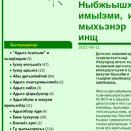
Ныбжьыш
имыIэми, 
мыхьэнэр
инщ
Зытеухуахэр
2021-06-11
"Адыгэ псалъэм" и
Дэтхэнэ зэманми щ
гуэрхэр къегъэщI.
хьэщIэщым
(5)
Апхуэдэщ илъэс къ
Iуэху еплъыкIэ
(47)
къэралым щагъэлъ
мэкъуауэгъуэм и 12
Iуэху щхьэпэ
(10)
махуэм Урысейм и
Абы дегъэпIейтей
(84)
гъащIэм увыпIэшху
Адыгэ лъагъуэжьхэмкIэ
(2)
щиубыдащ.
Адыгэ хабзэ
(3)
Фигу къэдгъэкIыжын
Адыгэ цIэрыIуэхэр
(4)
гъэм мэкъуауэгъуэм 
РСФСР-м и ЦIыхубэ
Адыгэбзэм и махуэм
депутатхэм я япэ съ
ирихьэлIэу
(11)
екIуэкIащ. Зыкъомрэ
Адыгэбзэр ядж
(4)
тепсэлъыхьа иужь, 
къыщащтащ Урысей
Банк Iуэхухэр
(28)
Къэрал суверените
БэнэкIэ хуит
(2)
теухуа декларацэр. 
псом япэ иригъэщыр
Гу зылъытапхъэ
(214)