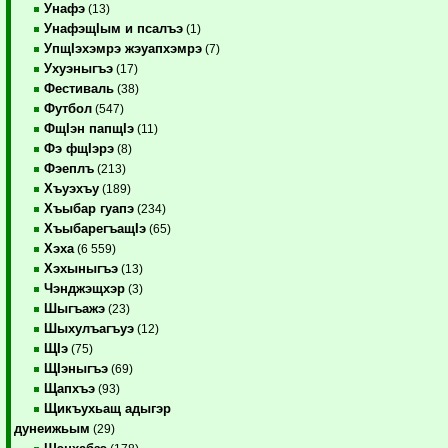
Унафэ
(13)
УнафэщIым и псалъэ
(1)
УпщIэхэмрэ жэуапхэмрэ
(7)
Ухуэныгъэ
(17)
Фестиваль
(38)
Футбол
(547)
ФщIэн папщIэ
(11)
Фэ фщIэрэ
(8)
Фэеплъ
(213)
Хъуэхъу
(189)
Хъыбар гуапэ
(234)
ХъыбарегъащIэ
(65)
Хэха
(6 559)
Хэхыныгъэ
(13)
Чэнджэщхэр
(3)
Шыгъажэ
(23)
Шыхулъагъуэ
(12)
ЩIэ
(75)
ЩIэныгъэ
(69)
Щапхъэ
(93)
Щикъухьащ адыгэр
дунеижьым
(29)