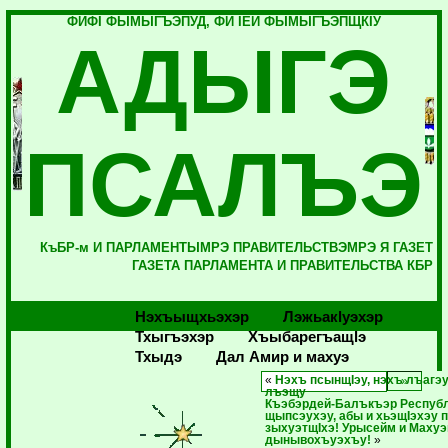
ФИФI ФЫМЫГЪЭПУД, ФИ IЕЙ ФЫМЫГЪЭПЩКIУ
АДЫГЭ
ПСАЛЪЭ
КъБР-м И ПАРЛАМЕНТЫМРЭ ПРАВИТЕЛЬСТВЭМРЭ Я ГАЗЕТ
ГАЗЕТА ПАРЛАМЕНТА И ПРАВИТЕЛЬСТВА КБР
Нэхъыщхьэхэр
Лэжьакlуэхэр
Тхыгъэхэр
Хъыбарегъащlэ
Тхыдэ
Дал Амир и махуэ
«
Нэхъ псынщIэу, нэхъ лъагэу
лъэщу
Къэбэрдей-Балъкъэр Респуб
щыпсэухэу, абы и хьэщIэхэу 
зыхуэтщIхэ! Урысейм и Махуэ
дынывохъуэхъу!
»