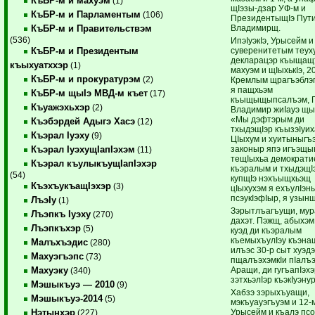
КъБР-м и махуэм
(1)
щIэзы-дзар УФ-м и
КъБР-м и Парламентым
(106)
ПрезидентыщIэ Пут
Владимирщ.
КъБР-м и Правительствэм
(536)
ИпэIуэкIэ, Урысейм 
суверенитетым теух
КъБР-м и Президентым
декларацэр къыщащ
къыхуатххэр
(1)
махуэм и щIыхькIэ, 2
КъБР-м и прокуратурэм
(2)
Кремлым щрагъэблэ
я пащхьэм
КъБР-м щыIэ МВД-м къет
(17)
къыщыщыпсалъэм, 
Къуажэхьхэр
(2)
Владимир жиIауэ щы
«Мы дэфтэрым ди
Къэбэрдей Адыгэ Хасэ
(12)
тхыдэщIэр къызэIуих
Къэрал Iуэху
(9)
ЦIыхум и хуитыныгъэ
законыр япэ игъэщ
Къэрал IуэхущIапIэхэм
(11)
тещIыхьа демократи
Къэрал къулыкъущIапIэхэр
къэралым и тхыдэщIэ
(54)
купщIэ нэхъыщхьэщ
КъэхъукъащIэхэр
(3)
цIыхухэм я ехъулIэны
псэукIэфIыр, я узын
ЛъэIу
(1)
Зэрытлъагъущи, му
Лъэпкъ Iуэху
(270)
дахэт. Пэжщ, абыхэ
Лъэпкъхэр
(5)
куэд ди къэралым
къемыхъулIэу къэнащ
Малъхъэдис
(280)
илъэс 30-р сыт хуэдэ
Махуэгъэпс
(73)
пщалъэхэмкIи пIалъэ
Аращи, ди гугъапIэхэ
Махуэку
(340)
зэтхьэлIэр къэкIуэну
Мэшыкъуэ — 2010
(9)
Хабзэ зэрыхъуащи,
Мэшыкъуэ-2014
(5)
мэкъуауэгъуэм и 12-
Урысейм и къалэ пс
Нэтынхэр
(227)