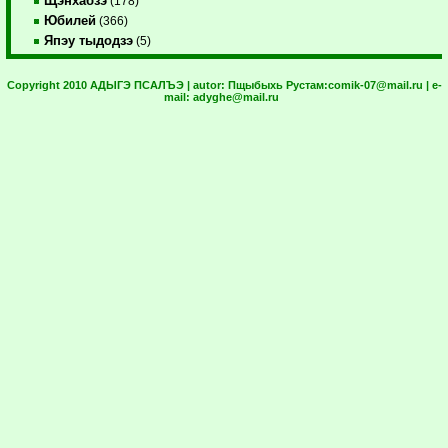
Щэнхабзэ
(178)
Юбилей
(366)
Япэу тыдодзэ
(5)
Copyright 2010 АДЫГЭ ПСАЛЪЭ | autor:
Пщыбыхь Рустам:
comik-07@mail.ru
| e-
mail:
adyghe@mail.ru