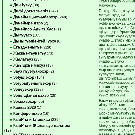
«хамэ унафэ къыщыщ
Дин Iуэху
(88)
махуэкIэ».
Пэжщ, абы щыгъуэм 
ДифI догъэлъапIэ
(242)
мелуан куэдым
Дунейм щыхъыбархэр
(248)
къагурыIуакъым ар к
Дунеймрэ дэрэ
(2)
гуфIэгъуэ нэхъыщхьэ
щытын щIыхуейр. Ах
Дунейпсо Адыгэ Хасэ
(1)
щIэупщIэрт: Урысейр
Дыгъуасэ
(165)
щхьэхуит хъун хуэдэу
унафэ щIэтар? ИкIи 
ДызыгъэпIейтей Iуэху
(6)
иратыфыртэкъым. С
Егъэджэныгъэ
(229)
щхьэкIэ жыпIэмэ, мон
тэтэрхэм я ужькIэ У
Жыжьэ-гъунэгъу
(73)
зыгуэрым иубыдауэ е
Жылагъуэ
(23)
унафэ щIэтауэ
Жьыщхьэ махуэ
(13)
къахуэщIэжыртэкъым
мыр политикэ Iуэхум
Зауэ гъуэгуанэхэр
(2)
хуэкIуэрт. Дауи,
ЗэIущIэхэр
(104)
щыгуфIыкIащ щымы
махуэщIэ къызэрыун
ЗэгурыIуэныгъэхэр
(3)
хэт зигъэпсэхуну зи
Зэпеуэхэр
(128)
жагъуэр? Ауэ абы
къыфIэкIакъым.
ЗэпыщIэныгъэхэр
(28)
Езым игъэува гуфIэг
Зэхыхьэхэр
(55)
иIэту 1998 гъэм
Кавказ-2020
(1)
къыщыпсалъэм, Ель
Борис мэкъуауэгъуэм
Конференцхэр
(16)
и пщIэм хигъэхъуэн 
КъБР-м и Iэтащхьэ
(239)
къыхилъхьащ ар Уры
КъБР-м и Жылагъуэ палатэм
Махуэу ягъэлъэпIэну
Апхуэдэуи ящIащ 20
(12)
мазаем и 1-м, а унаф