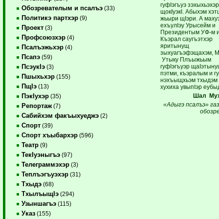
гуфIэгъуэ зэхыхьэхэр
Обозревателым и псалъэ
(33)
щокIуэкI. Абыхэм хэт
Политикэ партхэр
(9)
жьыри щIэри. А маху
ехъулIэу Урысейм и
Проект
(3)
Президентым УФ-м 
Профсоюзхэр
(4)
Къэрал саугъэтхэр
яритынущ
Псалъэжьхэр
(4)
зыхуагъэфэщахэм, М
Псапэ
(59)
Утыку Плъыжьым
гуфIэгъуэр щаIэтынущ
ПсэукIэ
(3)
пэтми, къэралым и г
Пшыхьхэр
(155)
нэхъыщхьэм тхыдэм
ПщIэ
(13)
хухиха увыпIэр еубы
Шал Мух
ПэкIухэр
(35)
«Адыгэ псалъэ» га
Репортаж
(7)
обозр
Сабийхэм факъыхуеджэ
(2)
Спорт
(39)
Спорт хъыбархэр
(596)
Театр
(9)
ТекIуэныгъэ
(97)
Телеграммэхэр
(3)
Теплъэгъуэхэр
(31)
Тхыдэ
(68)
ТхылъыщIэ
(294)
Узыншагъэ
(115)
Указ
(155)