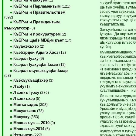
КъБР-м и махуэм
(1)
зыхуей хуигъэзэн щх
КъБР-м и Парламентым
(121)
щытын хуейщ. Гулъы
зэрыс унагъуэхэ-ми.
КъБР-м и Правительствэм
къахуэщэхуу е яухуэ
(592)
хэхъуэ темылъу щIы
КъБР-м и Президентым
къащтапхъэщ.
къыхуатххэр
(3)
ЗэхъуэкIыныгъэ хэт
Iуэхуми. Ди партым 
КъБР-м и прокуратурэм
(2)
япэм зэрыщытам ещх
КъБР-м щыIэ МВД-м къет
(17)
цIыхухъухэр илъэс 6
Къуажэхьхэр
(2)
хуейщ.
КъыщынэмыщIауэ, пе
Къэбэрдей Адыгэ Хасэ
(12)
къыхуегъэIэбыхыпхъ
Къэрал Iуэху
(9)
зи Iэпкълъэпкъыр къ
Къэрал IуэхущIапIэхэм
(11)
зыпылъ IэнатIэ Iута
«Пенсионнэ фонд» ж
Къэрал къулыкъущIапIэхэр
ягъэкIуэдыжу абы и 
(58)
пщэрылъ ящIыныр. А
КъэхъукъащIэхэр
(3)
текIуадэ мылъкумрэ
ухуэныгъэ ехьэжьахэ
ЛъэIу
(1)
хуаутIыпщыфы- ну
Лъэпкъ Iуэху
(276)
Ди партым и мурад
Лъэпкъхэр
(5)
хуиутIыпщыныр. Къэ
къыдолъытэ уней стр
Малъхъэдис
(308)
Урысейм и кIуэцIкIэ 
Махуэгъэпс
(78)
улахуэ щыхуагъэувы
Махуэку
(353)
процент 85-м, сабий
улахуэр къазэремэщI
Мэшыкъуэ — 2010
(9)
здахьын хуей мэхъу,
Мэшыкъуэ-2014
(5)
Хущхъуэхэм я гугъу 
Нэтынхэр
(227)
пхуэмыIуэтэну лъаг