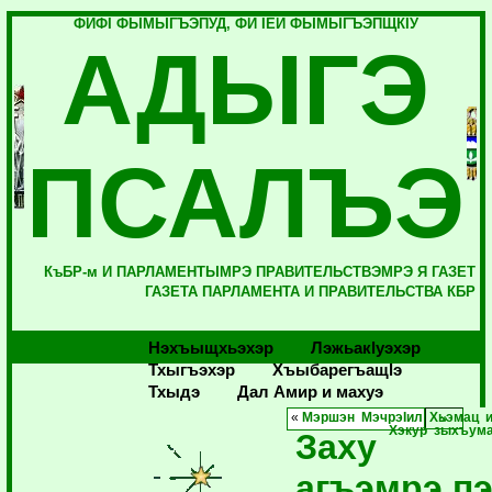
ФИФI ФЫМЫГЪЭПУД, ФИ IЕЙ ФЫМЫГЪЭПЩКIУ
АДЫГЭ
ПСАЛЪЭ
КъБР-м И ПАРЛАМЕНТЫМРЭ ПРАВИТЕЛЬСТВЭМРЭ Я ГАЗЕТ
ГАЗЕТА ПАРЛАМЕНТА И ПРАВИТЕЛЬСТВА КБР
Нэхъыщхьэхэр
Лэжьакlуэхэр
Тхыгъэхэр
Хъыбарегъащlэ
Тхыдэ
Дал Амир и махуэ
«
Мэршэн МэчрэIил Хьэмац и
Хэкур зыхъума
Заху
агъэмрэ п