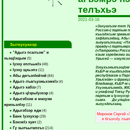
телъхьэ
2021-03-16
«Захуагъэм тет У
Россия») партым п
къыздэсым зрамыг
зэфIигъэкIащ. Абы
зыгуигъэхьащ: «Пэ
Зытеухуахэр
правду») партымрэ
(«Патриоты России
"Адыгэ псалъэм" и
езым зэреджэми з
хьэщIэщым
(5)
Урысей — хэкупсэх
Iуэху еплъыкIэ
(48)
ЗэгухьэныгъэщIэм 
Iуэху щхьэпэ
(11)
КъБР-м къыбгъэдэ
республикэм и Па
Абы дегъэпIейтей
(84)
Урысейм» и фракцэ
Адыгэ лъагъуэжьхэмкIэ
(4)
Владимир, КъБР-м
Адыгэ хабзэ
(7)
УхуэныгъэмкIэ, ЖК
и унафэщI Токъу Р
Адыгэ цIэрыIуэхэр
(4)
партым и Iуэхухэр
Адыгэбзэм и махуэм
сымэ. Ди упщIэхэ
зыхуэдгъэзащ.
ирихьэлIэу
(11)
Адыгэбзэр ядж
(4)
Миронов Сергей «
Банк Iуэхухэр
(29)
и бгъэхэIу лъа
БэнэкIэ хуит
(2)
Гу зылъытапхъэ
(214)