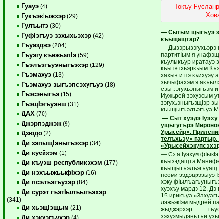
Гуауэ
Токъу Русланр
(4)
Хова
ГукъэкIыжхэр
(29)
Гулъытэ
(30)
— Сытым щыгъуэ з
ГуфIэгъуэ зэхыхьэхэр
(42)
къыщащтар?
Гъуазджэ
(204)
— Дызэрызэгухьэрэ 
партитIым я унафэщ
Гъуэгу къежьапIэ
(59)
къулыкъур иратауэ з
Гъэлъэгъуэныгъэхэр
(129)
къытетхьэркъым Къ
Гъэмахуэ
(13)
хахын и пэ къихуэу 
зычыфахэм я акъылэ
Гъэмахуэ зыгъэпсэхугъуэ
(18)
езы зэгухьэныгъэм и
Гъэсэныгъэ
(15)
Иужьрей зэхуэсым 
зэгухьэныгъэщIэр з
ГъэщIэгъуэнщ
(31)
къыщыгъэлъэгъуа М
ДАХ
(70)
— Сыт хуэдэ Iуэху
Джэрпэджэж
(9)
ущыгугърэ Миронов
Урысейр», Прилепи
Дзюдо
(2)
телъхьэу» партыр, 
Ди зэпыщIэныгъэхэр
(34)
«Урысейхэкупсэхэр
Ди куейхэм
(1)
— Сэ а Iуэхум фIыкI
къызэдащта Манифе
Ди къуэш республикэхэм
(177)
къыщыгъэлъэгъуащ 
Ди нэхъыжьыфIхэр
(16)
псоми зэдэарэзыуэ I
хэку фIылъагъуныгъэ
Ди псэлъэгъухэр
(84)
хуэхъу мардэ 12. Д
Ди сурэт гъэтIылъыгъэхэр
15 ирикъуа «Захуаг
(341)
лэжьэкIэм мыдрей па
Ди хьэщIэщым
(21)
жыджэрхэр гъусэ х
зэхуэмыдэныгъи узы
Ди хэкуэгъухэр
(4)