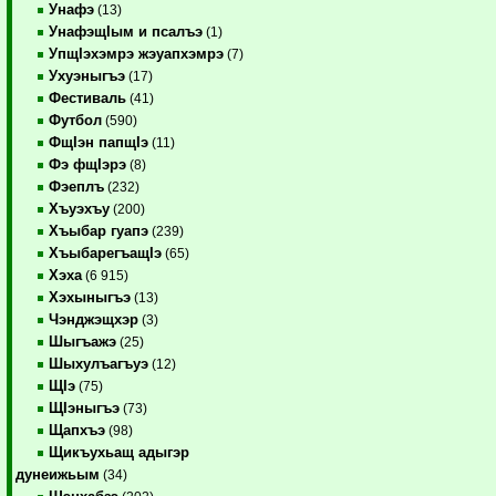
Унафэ
(13)
УнафэщIым и псалъэ
(1)
УпщIэхэмрэ жэуапхэмрэ
(7)
Ухуэныгъэ
(17)
Фестиваль
(41)
Футбол
(590)
ФщIэн папщIэ
(11)
Фэ фщIэрэ
(8)
Фэеплъ
(232)
Хъуэхъу
(200)
Хъыбар гуапэ
(239)
ХъыбарегъащIэ
(65)
Хэха
(6 915)
Хэхыныгъэ
(13)
Чэнджэщхэр
(3)
Шыгъажэ
(25)
Шыхулъагъуэ
(12)
ЩIэ
(75)
ЩIэныгъэ
(73)
Щапхъэ
(98)
Щикъухьащ адыгэр
дунеижьым
(34)