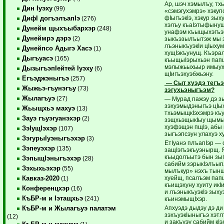
Ар, шэч хэмылъу, т
Дин Iуэху
(99)
«сэмэгухэмрэ» хэкуп
фIыгъэкIэ, хэкур зы
ДифI догъэлъапIэ
(276)
хэлъу къаIэтыфынущ
Дунейм щыхъыбархэр
(248)
унафэм къыщыхэгъэ
Дунеймрэ дэрэ
(2)
зыкъэзылъытэж мы з
лъэныкъуэкIи цIыху
Дунейпсо Адыгэ Хасэ
(1)
хущIэкъунущ. Къэра
Дыгъуасэ
(165)
къыщыIэрыхьэн папщ
мэлыжьыхьыр имыух 
ДызыгъэпIейтей Iуэху
(6)
щIигъэхуэбжьэну.
Егъэджэныгъэ
(257)
— Сыт хуэдэ тегъэ
Жыжьэ-гъунэгъу
(73)
зэгухьэныгъэм?
Жылагъуэ
(27)
— Мурад пажэу дэ з
зэхуэмыдэныгъэ цIы
Жьыщхьэ махуэ
(13)
тхьэмыщкIэхэмрэ къ
Зауэ гъуэгуанэхэр
(2)
зэщхьэщыкIыу щымы
хуэфэщэн пщIэ, абы 
ЗэIущIэхэр
(107)
зыгъэпсэун улахуэ 
ЗэгурыIуэныгъэхэр
(3)
ЕтIуанэ плъапIэр — 
Зэпеуэхэр
(135)
защIэгъэкъуэнырщ. 
къыдолъытэ бын зыг
ЗэпыщIэныгъэхэр
(28)
сабийм зэрыкIэлъып
Зэхыхьэхэр
(55)
мылъкур» нэхъ тынш
хуейщ, псалъэм пап
Кавказ-2020
(1)
къищэхуну хуиту икI
Конференцхэр
(16)
и лъэныкъуэкIэ зыху
КъБР-м и Iэтащхьэ
(241)
къинэмыщIхэр.
Апхуэдэ дыдэу дэ ди
КъБР-м и Жылагъуэ палатэм
зэхъуэкIыныгъэ хэтл
(12)
и закъуэу сабийм кI