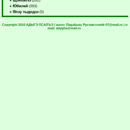
Щэнхабзэ
(202)
Юбилей
(393)
Япэу тыдодзэ
(5)
Copyright 2010 АДЫГЭ ПСАЛЪЭ | autor:
Пщыбыхь Рустам:
comik-07@mail.ru
| e-
mail:
adyghe@mail.ru