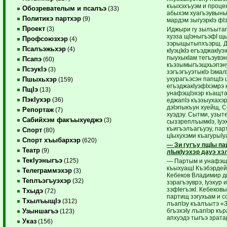
къыхэхъуэм и процен
Обозревателым и псалъэ
(33)
абыхэм хуагъэувыны
Политикэ партхэр
(9)
мардэм зыгуэркIэ фI
Проект
(3)
Иджыри гу зылъытап
хуэза щIэныгъэфI щ
Профсоюзхэр
(4)
зэрыщытыпхъэрщ. Д
Псалъэжьхэр
(4)
кIуэцIкIэ егъэджакIу
пыухыкIам тегъэувэн
Псапэ
(60)
къэзымыгъэщхьэпэну
ПсэукIэ
(3)
зэгъэгъуэтыкIэ Iэма
ухурагъэсэн папщIэ 
Пшыхьхэр
(159)
егъэджакIуэфIхэмрэ 
ПщIэ
(13)
унафэщIэхэр къащта
ПэкIухэр
(36)
еджапIэ къэзыухахэр
дэIэпыкъун хуейщ,
Репортаж
(7)
хуэдэу. Сытми, узыт
Сабийхэм факъыхуеджэ
(3)
сызэреплъымкIэ, Iуэ
къигъэлъагъуэу, парт
Спорт
(80)
цIыхухэми къагурыIу
Спорт хъыбархэр
(620)
— Зи гугъу пщIы п
Театр
(9)
лIыкIуэхэр дауэ 
ТекIуэныгъэ
(125)
— Партым и унафэщI
къыхуащI Къэбэрдей
Телеграммэхэр
(3)
Кебеков Владимир д
Теплъэгъуэхэр
(32)
зэрагъэуврэ, Iуэхур 
зэфIегъэкI. Кебеков
Тхыдэ
(72)
партищ зэгухьам и с
ТхылъыщIэ
(312)
лъапIэу къалъытэ «
бгъэхэIу лъапIэр к
Узыншагъэ
(123)
апхуэдэ тыгъэ зрата
Указ
(156)