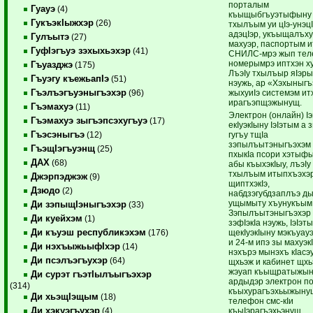
порталым
Гуауэ
(4)
къыщыбгъуэтыфыну 
ГукъэкIыжхэр
(26)
тхылъым уи цIэ-унэцI
адэцIэр, укъыщалъх
Гулъытэ
(27)
махуэр, паспортым и
ГуфIэгъуэ зэхыхьэхэр
(41)
СНИЛС-мрэ жып те
номерымрэ иптхэн х
Гъуазджэ
(175)
ЛъэIу тхылъыр яIэр
Гъуэгу къежьапIэ
(51)
нэужь, ар «Хэхыныгъ
Гъэлъэгъуэныгъэхэр
жыхуиIэ системэм ит
(96)
ирагъэпщэжынущ.
Гъэмахуэ
(11)
Электрон (онлайн) Iэ
Гъэмахуэ зыгъэпсэхугъуэ
(17)
екIуэкIыну IэIэтым а 
Гъэсэныгъэ
гугъу тщIа
(12)
зэпылъытэныгъэхэм
ГъэщIэгъуэнщ
(25)
пхыкIа псори хэтыф
ДАХ
(68)
абы къыхэкIыу, лъэIу
тхылъым итыпхъэхэ
Джэрпэджэж
(9)
щиптхэкIэ,
Дзюдо
(2)
набдзэгубдзаплъэ д
ущымыту хъунукъым
Ди зэпыщIэныгъэхэр
(33)
Зэпылъытэныгъэхэр
Ди куейхэм
(1)
зэфIэкIа нэужь, IэIэт
Ди къуэш республикэхэм
щекIуэкIыну мэкъуау
(176)
и 24-м ипэ зы махуэк
Ди нэхъыжьыфIхэр
(14)
нэхърэ мынэхъ кIасэу
Ди псэлъэгъухэр
(64)
щхьэж и кабинет щхь
жэуап къыщратыжын
Ди сурэт гъэтIылъыгъэхэр
ардыдэр электрон 
(314)
къыхурагъэхьыжыну
Ди хьэщIэщым
(18)
телефон смс-кIи
Ди хэкуэгъухэр
къыIэрагъэхьэнущ.
(4)