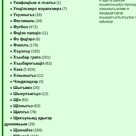
е щыта цIыхум
УнафэщIым и псалъэ
(1)
къыкIэлъыкIуэ прези
УпщIэхэмрэ жэуапхэмрэ
хэхыныгъэхэми и
(7)
кандидатурэр
Ухуэныгъэ
(16)
къыщигъэлъэгъуэну 
Фестиваль
(34)
щIыныр.
Футбол
(472)
ФщIэн папщIэ
(11)
Фэ фщIэрэ
(6)
Фэеплъ
(178)
Хъуэхъу
(165)
Хъыбар гуапэ
(201)
ХъыбарегъащIэ
(62)
Хэха
(5 824)
Хэхыныгъэ
(12)
Чэнджэщхэр
(3)
Шыгъажэ
(20)
Шыхулъагъуэ
(12)
ЩIэ
(62)
ЩIэныгъэ
(63)
Щапхъэ
(78)
Щикъухьащ адыгэр
дунеижьым
(26)
Щэнхабзэ
(160)