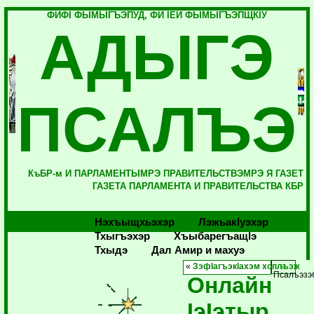
ФИФI ФЫМЫГЪЭПУД, ФИ IЕЙ ФЫМЫГЪЭПЩКIУ
АДЫГЭ
ПСАЛЪЭ
КъБР-м И ПАРЛАМЕНТЫМРЭ ПРАВИТЕЛЬСТВЭМРЭ Я ГАЗЕТ
ГАЗЕТА ПАРЛАМЕНТА И ПРАВИТЕЛЬСТВА КБР
Нэхъыщхьэхэр
Лэжьакlуэхэр
Тхыгъэхэр
Хъыбарегъащlэ
Тхыдэ
Дал Амир и махуэ
«
ЗэфIагъэкIахэм хоплъэж
Псалъэзэ
Онлайн
IэIэтыр