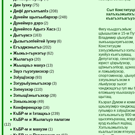
Дин Iуэху
(75)
Сыт Конституц
ДифI догъэлъапIэ
(208)
халъхьэжыпхъ
Дунейм щыхъыбархэр
(248)
къагъэлъагъуэ
Дунеймрэ дэрэ
(2)
Дунейпсо Адыгэ Хасэ
Фигу къыдогъэкIыж:
(1)
щIышылэм и 15-м Пу
Дыгъуасэ
(163)
Владимир цIыхубэм
ДызыгъэпIейтей Iуэху
(6)
зыкъыщыхуигъазэм,
Конституцэм
Егъэджэныгъэ
(202)
зэхъуэкIыныгъэ хэлъ
Жыжьэ-гъунэгъу
(62)
хуейуэ къигъэуващ.
Депутатхэр, сенатор
Жылагъуэ
(20)
юрист цIэрыIуэхэр,
Жьыщхьэ махуэ
(13)
щIэныгъэлIхэр, щэнх
Зауэ гъуэгуанэхэр
и лэжьакIуэхэр,
(2)
спортсменхэр, цIыху
ЗэIущIэхэр
(93)
зэгухьэныгъэхэм я
ЗэгурыIуэныгъэхэр
(3)
лIыкIуэхэр зыхэт
чэнджэщэгъу гуп мы 
Зэпеуэхэр
(110)
елэжьыну къыхахауэ
ЗэпыщIэныгъэхэр
(28)
щытащ.
Зэхыхьэхэр
(49)
Къэрал Думэм и ком
щхьэхуэмрэ чэнджэщ
Конференцхэр
(16)
гупымрэ я зэIущIэхэм
КъБР-м и Iэтащхьэ
(239)
хэлъхьэныгъэу 900-м
щызэпкърахащ, жэр
КъБР-м и Жылагъуэ палатэм
куэд къабыл ящIащ.
(12)
Хэлъхьэжыпхъэу
КъБР-м и махуэм
(1)
къалъытэхэм ятеуху