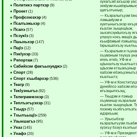
хухагъэкI ахъшэр уас
Политикэ партхэр
(9)
зекIуэм къыкIэрымых
щигъэтыныр;
Проект
(1)
— Къэралыгъуэм Iэна
Профсоюзхэр
(4)
лэжьакIуэм и
Псалъэжьхэр
(4)
хуитыныгъэхэр ихъу
къалэн зыщещIыж,
Псапэ
(57)
зыхэпсэукIыпхъэу яг
ПсэукIэ
(3)
улахуэ нэхъ мащIэ д
къыфIэмыкI лэжьапщ
Пшыхьхэр
(147)
Iэрыхьапхъэу къелъы
ПщIэ
(12)
— Къэралым и гъуна
ПэкIухэр
(33)
хъумэным теухуа ун
ипкъ иткIэ, УФ-м и
Репортаж
(7)
щIыналъэу къалъыт
Сабийхэм факъыхуеджэ
(2)
щIыхэм етхьэкъуныр
Спорт
хабзэм ебэкъуэныгъ
(28)
къалъытэ;
Спорт хъыбархэр
(536)
— УФ-м и Конституц
Театр
(9)
дунейпсо хабзэм ипэ
ТекIуэныгъэ
игъэщыпхъэщ;
(92)
— Тхыдэм и пэжыр
Телеграммэхэр
(3)
хъумэныр къэралым
Теплъэгъуэхэр
(31)
къалэн зыщещIыж. Т
Тхыдэ
пхэнжу къэбгъэлъэг
(57)
идэркъым;
ТхылъыщIэ
(259)
— Урысыбзэр
Узыншагъэ
(95)
къэралыгъуэм лъабж
Указ
хуэхъу бзэуэ къэлъы
(145)
— УФ-м и Президент
Унафэ
(20)