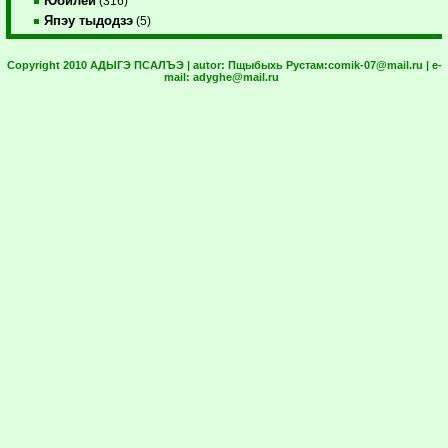
Юбилей
(316)
Япэу тыдодзэ
(5)
Copyright 2010 АДЫГЭ ПСАЛЪЭ | autor:
Пщыбыхь Рустам:
comik-07@mail.ru
| e-
mail:
adyghe@mail.ru