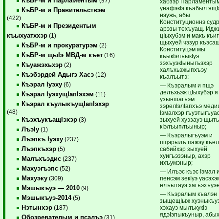
КъБР-м и Парламентым
(97)
хабзэр Парламенты
унафэкIэ къабыл ящI
КъБР-м и Правительствэм
нэужь, абы
(422)
Конституционнэ суд
КъБР-м и Президентым
арэзы техъуащ. Идж
къыхуатххэр
цIыхубэм и макъ къиг
(1)
щыхуей чэзур къэса
КъБР-м и прокуратурэм
(2)
Конституцэм мы
КъБР-м щыIэ МВД-м къет
(16)
къыкIэлъыкIуэ
зэхъуэкIыныгъэхэр
Къуажэхьхэр
(2)
халъхьэжыпхъэу
Къэбэрдей Адыгэ Хасэ
(12)
къалъытэ:
Къэрал Iуэху
(6)
— Къэралым и пщэ
делъхьэж цIыхубэр я
Къэрал IуэхущIапIэхэм
(11)
узыншагъэм
Къэрал къулыкъущIапIэхэр
зэрелIэлIапхъэ меди
(48)
Iэмалхэр гъуэтыгъуаф
КъэхъукъащIэхэр
зыхуей хуэзауэ щы
(3)
кIэлъыплъыныр;
ЛъэIу
(1)
— Къэралыгъуэм и
Лъэпкъ Iуэху
(237)
пщэрылъ пажэу къе
Лъэпкъхэр
сабийхэр зыхуей
(5)
хуигъэзэныр, ахэр
Малъхъэдис
(237)
ихъумэныр;
Махуэгъэпс
(52)
— Илъэс къэс Iэмал 
Махуэку
пенсэм зекIуэ уасэхэ
(309)
елъытауэ хагъэхъуэ
Мэшыкъуэ — 2010
(9)
— Къэралым къалэн
Мэшыкъуэ-2014
(5)
зыщещIыж хуэныкъу
Нэтынхэр
хэхауэ мылъкукIэ
(187)
ядэIэпыкъуныр, абы
Обозревателым и псалъэ
(31)