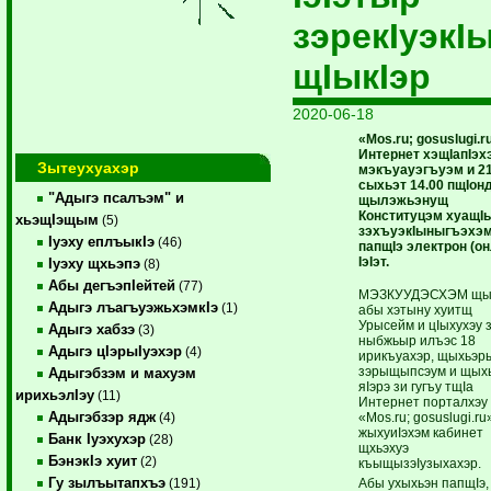
зэрекIуэкI
щIыкIэр
2020-06-18
«Мos.ru; gosuslugi.r
Интернет хэщIапIэх
Зытеухуахэр
мэкъуауэгъуэм и 2
сыхьэт 14.00 пщIон
"Адыгэ псалъэм" и
щылэжьэнущ
Конституцэм хуащI
хьэщIэщым
(5)
зэхъуэкIыныгъэхэ
Iуэху еплъыкIэ
(46)
папщIэ электрон (о
IэIэт.
Iуэху щхьэпэ
(8)
Абы дегъэпIейтей
(77)
МЭЗКУУДЭСХЭМ щ
Адыгэ лъагъуэжьхэмкIэ
(1)
абы хэтыну хуитщ
Урысейм и цIыхухэу 
Адыгэ хабзэ
(3)
ныбжьыр илъэс 18
Адыгэ цIэрыIуэхэр
(4)
ирикъуахэр, щыхьэр
зэрыщыпсэум и щых
Адыгэбзэм и махуэм
яIэрэ зи гугъу тщIа
ирихьэлIэу
(11)
Интернет порталхэу
Адыгэбзэр ядж
«Мos.ru; gosuslugi.ru
(4)
жыхуиIэхэм кабинет
Банк Iуэхухэр
(28)
щхьэхуэ
БэнэкIэ хуит
(2)
къыщызэIузыхахэр.
Гу зылъытапхъэ
Абы ухыхьэн папщIэ,
(191)