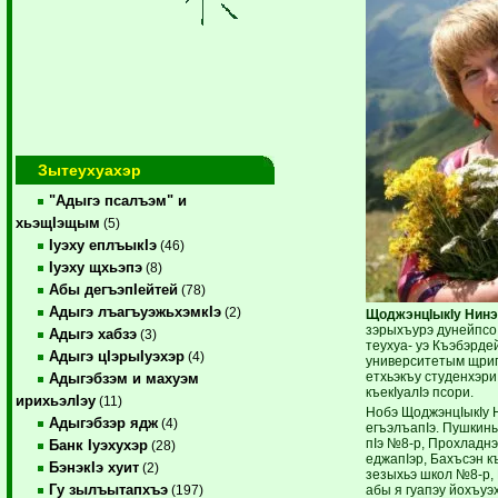
Зытеухуахэр
"Адыгэ псалъэм" и
хьэщIэщым
(5)
Iуэху еплъыкIэ
(46)
Iуэху щхьэпэ
(8)
Абы дегъэпIейтей
(78)
Адыгэ лъагъуэжьхэмкIэ
(2)
ЩоджэнцIыкIу Нинэ
зэрыхъурэ дунейпсо
Адыгэ хабзэ
(3)
теухуа- уэ Къэбэрде
Адыгэ цIэрыIуэхэр
(4)
университетым щригъ
етхьэкъу студенхэри
Адыгэбзэм и махуэм
къекIуалIэ псори.
ирихьэлIэу
(11)
Нобэ ЩоджэнцIыкIу 
Адыгэбзэр ядж
(4)
егъэлъапIэ. Пушкины
пIэ №8-р, Прохладнэ
Банк Iуэхухэр
(28)
еджапIэр, Бахъсэн къ
БэнэкIэ хуит
(2)
зезыхьэ школ №8-р, 
Гу зылъытапхъэ
абы я гуапэу йохъуэ
(197)