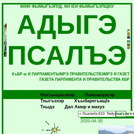
ФИФI ФЫМЫГЪЭПУД, ФИ IЕЙ ФЫМЫГЪЭПЩКIУ
АДЫГЭ
ПСАЛЪЭ
КъБР-м И ПАРЛАМЕНТЫМРЭ ПРАВИТЕЛЬСТВЭМРЭ Я ГАЗЕТ
ГАЗЕТА ПАРЛАМЕНТА И ПРАВИТЕЛЬСТВА КБР
Нэхъыщхьэхэр
Лэжьакlуэхэр
Тхыгъэхэр
Хъыбарегъащlэ
Тхыдэ
Дал Амир и махуэ
« ЛъагапІэ-910: ТекІуэныгъэм и
2020-04-30