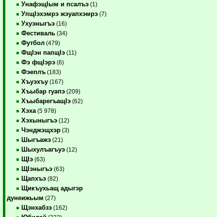
УнафэщIым и псалъэ
(1)
УпщIэхэмрэ жэуапхэмрэ
(7)
Ухуэныгъэ
(16)
Фестиваль
(34)
Футбол
(479)
ФщIэн папщIэ
(11)
Фэ фщIэрэ
(6)
Фэеплъ
(183)
Хъуэхъу
(167)
Хъыбар гуапэ
(209)
ХъыбарегъащIэ
(62)
Хэха
(5 978)
Хэхыныгъэ
(12)
Чэнджэщхэр
(3)
Шыгъажэ
(21)
Шыхулъагъуэ
(12)
ЩIэ
(63)
ЩIэныгъэ
(63)
Щапхъэ
(82)
Щикъухьащ адыгэр
дунеижьым
(27)
Щэнхабзэ
(162)