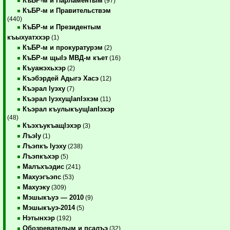
КъБР-м и Парламентым
(97)
КъБР-м и Правительствэм
(440)
КъБР-м и Президентым
къыхуатххэр
(1)
КъБР-м и прокуратурэм
(2)
КъБР-м щыIэ МВД-м къет
(16)
Къуажэхьхэр
(2)
Къэбэрдей Адыгэ Хасэ
(12)
Къэрал Iуэху
(7)
Къэрал IуэхущIапIэхэм
(11)
Къэрал къулыкъущIапIэхэр
(48)
КъэхъукъащIэхэр
(3)
ЛъэIу
(1)
Лъэпкъ Iуэху
(238)
Лъэпкъхэр
(5)
Малъхъэдис
(241)
Махуэгъэпс
(53)
Махуэку
(309)
Мэшыкъуэ — 2010
(9)
Мэшыкъуэ-2014
(5)
Нэтынхэр
(192)
Обозревателым и псалъэ
(32)