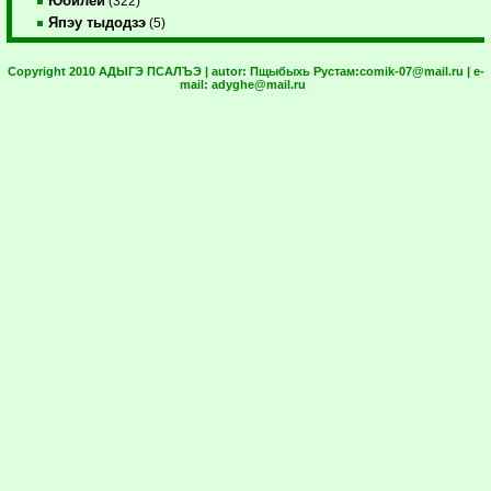
Юбилей
(322)
Япэу тыдодзэ
(5)
Copyright 2010 АДЫГЭ ПСАЛЪЭ | autor:
Пщыбыхь Рустам:
comik-07@mail.ru
| e-
mail:
adyghe@mail.ru