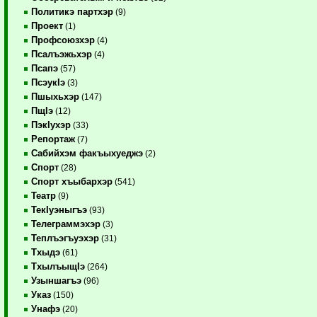
Политикэ партхэр
(9)
Проект
(1)
Профсоюзхэр
(4)
Псалъэжьхэр
(4)
Псапэ
(57)
ПсэукIэ
(3)
Пшыхьхэр
(147)
ПщIэ
(12)
ПэкIухэр
(33)
Репортаж
(7)
Сабийхэм факъыхуеджэ
(2)
Спорт
(28)
Спорт хъыбархэр
(541)
Театр
(9)
ТекIуэныгъэ
(93)
Телеграммэхэр
(3)
Теплъэгъуэхэр
(31)
Тхыдэ
(61)
ТхылъыщIэ
(264)
Узыншагъэ
(96)
Указ
(150)
Унафэ
(20)