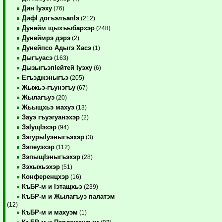
Дин Iуэху
(76)
ДифI догъэлъапIэ
(212)
Дунейм щыхъыбархэр
(248)
Дунеймрэ дэрэ
(2)
Дунейпсо Адыгэ Хасэ
(1)
Дыгъуасэ
(163)
ДызыгъэпIейтей Iуэху
(6)
Егъэджэныгъэ
(205)
Жыжьэ-гъунэгъу
(67)
Жылагъуэ
(20)
Жьыщхьэ махуэ
(13)
Зауэ гъуэгуанэхэр
(2)
ЗэIущIэхэр
(94)
ЗэгурыIуэныгъэхэр
(3)
Зэпеуэхэр
(112)
ЗэпыщIэныгъэхэр
(28)
Зэхыхьэхэр
(51)
Конференцхэр
(16)
КъБР-м и Iэтащхьэ
(239)
КъБР-м и Жылагъуэ палатэм
(12)
КъБР-м и махуэм
(1)