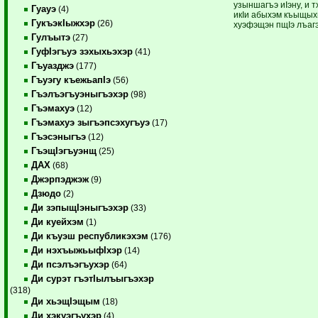
узыншагъэ иIэну, и т
Гуауэ
(4)
икIи абыхэм къыщыхь
ГукъэкIыжхэр
(26)
хуэфэщэн пщIэ лъаг
Гулъытэ
(27)
ГуфIэгъуэ зэхыхьэхэр
(41)
Гъуазджэ
(177)
Гъуэгу къежьапIэ
(56)
Гъэлъэгъуэныгъэхэр
(98)
Гъэмахуэ
(12)
Гъэмахуэ зыгъэпсэхугъуэ
(17)
Гъэсэныгъэ
(12)
ГъэщIэгъуэнщ
(25)
ДАХ
(68)
Джэрпэджэж
(9)
Дзюдо
(2)
Ди зэпыщIэныгъэхэр
(33)
Ди куейхэм
(1)
Ди къуэш республикэхэм
(176)
Ди нэхъыжьыфIхэр
(14)
Ди псэлъэгъухэр
(64)
Ди сурэт гъэтIылъыгъэхэр
(318)
Ди хьэщIэщым
(18)
Ди хэкуэгъухэр
(4)