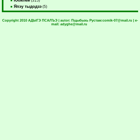
Юбилей
(315)
Япэу тыдодзэ
(5)
Copyright 2010 АДЫГЭ ПСАЛЪЭ | autor:
Пщыбыхь Рустам:
comik-07@mail.ru
| e-
mail:
adyghe@mail.ru