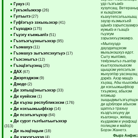
удз гъэгъакIэ
Гуауэ
(4)
хуэупсащ. Ветераны
ГукъэкIыжхэр
(26)
и хьэщIэхэм
Гулъытэ
(27)
къахутепсэлъыхьащ
зауэр къэмыхъей
ГуфIэгъуэ зэхыхьэхэр
(41)
щIыкIэ зэрыпсэуамрэ
Гъуазджэ
(175)
иужькIэ и гъащIэ
гъуэгум
Гъуэгу къежьапIэ
(51)
зэрызихъуэжамрэ.
Гъэлъэгъуэныгъэхэр
(95)
«Мыпхуэдэ
Гъэмахуэ
(11)
дауэдапщэхэм
мыхьэнэшхуэ идот.
Гъэмахуэ зыгъэпсэхугъуэ
(17)
Сыту жыпIэмэ,
Гъэсэныгъэ
(12)
текIуэныгъэ лъапIэр
къытхуэзыхьахэм
ГъэщIэгъуэнщ
(25)
щыщхэм уепсэлъэн
ДАХ
(67)
жыхуэпIэр уасэншэщ
Джэрпэджэж
(9)
дэркIэ. Ахэр мащIэ
хъуащ. Абы къыхэкIы
Дзюдо
(2)
ди нэхъыжьыфIхэр
Ди зэпыщIэныгъэхэр
(33)
тхъумэну, абыхэм
ялэжьар
Ди куейхэм
(1)
зыщыдмыгъэгъупщэн
Ди къуэш республикэхэм
(176)
ди щIэблэри абыхэм
щапхъэ трахыу
Ди нэхъыжьыфIхэр
(14)
къэдгъэхъуну ди
Ди псэлъэгъухэр
(64)
къалэнщ», жиIащ
Ди сурэт гъэтIылъыгъэхэр
къудамэм и унафэщI
полицэм и майор
(313)
Борэн Жанетэ.
Ди хьэщIэщым
(18)
Фырэ Анфисэ
Ди хэкуэгъухэр
(4)