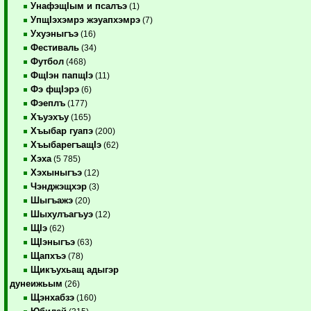
УнафэщIым и псалъэ
(1)
УпщIэхэмрэ жэуапхэмрэ
(7)
Ухуэныгъэ
(16)
Фестиваль
(34)
Футбол
(468)
ФщIэн папщIэ
(11)
Фэ фщIэрэ
(6)
Фэеплъ
(177)
Хъуэхъу
(165)
Хъыбар гуапэ
(200)
ХъыбарегъащIэ
(62)
Хэха
(5 785)
Хэхыныгъэ
(12)
Чэнджэщхэр
(3)
Шыгъажэ
(20)
Шыхулъагъуэ
(12)
ЩIэ
(62)
ЩIэныгъэ
(63)
Щапхъэ
(78)
Щикъухьащ адыгэр
дунеижьым
(26)
Щэнхабзэ
(160)