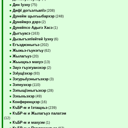
Дин Iуэху
(75)
ДифI догъэлъапIэ
(208)
Дунейм щыхъыбархэр
(248)
Дунеймрэ дэрэ
(2)
Дунейпсо Адыгэ Хасэ
(1)
Дыгъуасэ
(163)
ДызыгъэпIейтей Iуэху
(6)
Егъэджэныгъэ
(202)
Жыжьэ-гъунэгъу
(62)
Жылагъуэ
(20)
Жьыщхьэ махуэ
(13)
Зауэ гъуэгуанэхэр
(2)
ЗэIущIэхэр
(93)
ЗэгурыIуэныгъэхэр
(3)
Зэпеуэхэр
(110)
ЗэпыщIэныгъэхэр
(28)
Зэхыхьэхэр
(49)
Конференцхэр
(16)
КъБР-м и Iэтащхьэ
(239)
КъБР-м и Жылагъуэ палатэм
(12)
КъБР-м и махуэм
(1)