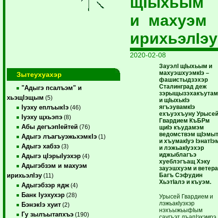
щIыхьым
и махуэм
ирихьэлIэу
2020-02-08
ЗауэлI щIыхьым и
махуэшхуэмкIэ –
Зытеухуахэр
фашистыдзэхэр
Сталинград деж
"Адыгэ псалъэм" и
зэрыщызэхакъута
хьэщIэщым
(5)
и щIыхькIэ
ягъэувамкIэ
Iуэху еплъыкIэ
(46)
ехъуэхъуну Урысе
Iуэху щхьэпэ
(8)
Гвардием КъБРм
Абы дегъэпIейтей
(76)
щиIэ къудамэм
ведомствэм щIэмы
Адыгэ лъагъуэжьхэмкIэ
(1)
и хъумакIуэ IэнатIэ
Адыгэ хабзэ
(3)
и лэжьакIуэхэр
иджыблагъэ
Адыгэ цIэрыIуэхэр
(4)
хуеблэгъащ Хэку
Адыгэбзэм и махуэм
зауэшхуэм и ветер
Багъ Сэфудин
ирихьэлIэу
(11)
ХьэтIалэ и къуэм.
Адыгэбзэр ядж
(4)
Банк Iуэхухэр
(28)
Урысей Гвардием и
лэжьакIуэхэр
БэнэкIэ хуит
(2)
нэхъыжьыфIым
Гу зылъытапхъэ
(190)
саугъэт лъапIэхэмрэ