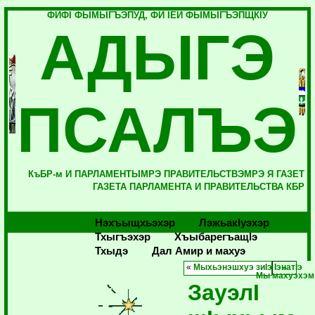
ФИФI ФЫМЫГЪЭПУД, ФИ IЕЙ ФЫМЫГЪЭПЩКIУ
АДЫГЭ
ПСАЛЪЭ
КъБР-м И ПАРЛАМЕНТЫМРЭ ПРАВИТЕЛЬСТВЭМРЭ Я ГАЗЕТ
ГАЗЕТА ПАРЛАМЕНТА И ПРАВИТЕЛЬСТВА КБР
Нэхъыщхьэхэр
Лэжьакlуэхэр
Тхыгъэхэр
Хъыбарегъащlэ
Тхыдэ
Дал Амир и махуэ
«
Мыхьэнэшхуэ зиIэ IэнатIэ
Мы махуэхэм
ЗауэлI