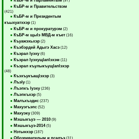
КъБР-м и Парламентым
(97)
КъБР-м и Правительствэм
(421)
КъБР-м и Президентым
къыхуатххэр
(1)
КъБР-м и прокуратурэм
(2)
КъБР-м щыIэ МВД-м къет
(16)
Къуажэхьхэр
(2)
Къэбэрдей Адыгэ Хасэ
(12)
Къэрал Iуэху
(6)
Къэрал IуэхущIапIэхэм
(11)
Къэрал къулыкъущIапIэхэр
(48)
КъэхъукъащIэхэр
(3)
ЛъэIу
(1)
Лъэпкъ Iуэху
(236)
Лъэпкъхэр
(5)
Малъхъэдис
(237)
Махуэгъэпс
(52)
Махуэку
(309)
Мэшыкъуэ — 2010
(9)
Мэшыкъуэ-2014
(5)
Нэтынхэр
(187)
Обозревателым и псалъэ
(31)