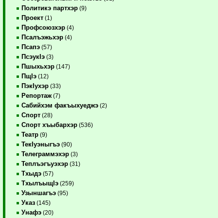
Политикэ партхэр
(9)
Проект
(1)
Профсоюзхэр
(4)
Псалъэжьхэр
(4)
Псапэ
(57)
ПсэукIэ
(3)
Пшыхьхэр
(147)
ПщIэ
(12)
ПэкIухэр
(33)
Репортаж
(7)
Сабийхэм факъыхуеджэ
(2)
Спорт
(28)
Спорт хъыбархэр
(536)
Театр
(9)
ТекIуэныгъэ
(90)
Телеграммэхэр
(3)
Теплъэгъуэхэр
(31)
Тхыдэ
(57)
ТхылъыщIэ
(259)
Узыншагъэ
(95)
Указ
(145)
Унафэ
(20)