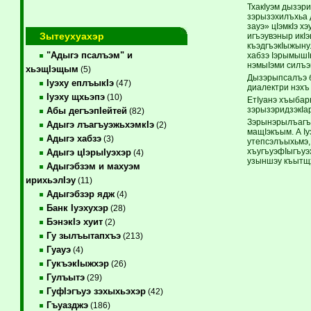
ТхакIуэм дызэри
зэрызэхилъхьа 
зауэ» цIэмкIэ х
Зытеухуахэр
игъэувэныр икIэ
къэдгъэкIыжыну.
"Адыгэ псалъэм" и
хабзэ IэрымышI
нэмыIэми силъэ
хьэщIэщым
(5)
Дызэрыпсалъэ бз
Iуэху еплъыкIэ
(47)
диалектри нэхъ 
Iуэху щхьэпэ
(10)
ЕтIуанэ хъыбар
зэрызэридзэкIа
Абы дегъэпIейтей
(82)
Зэрынэрылъагъу
Адыгэ лъагъуэжьхэмкIэ
(2)
мащIэкъым. А I
Адыгэ хабзэ
(3)
утепсэлъыхьмэ,
хъугъуэфIыгъуэ
Адыгэ цIэрыIуэхэр
(4)
узыншэу къытщх
Адыгэбзэм и махуэм
ирихьэлIэу
(11)
Адыгэбзэр ядж
(4)
Банк Iуэхухэр
(28)
БэнэкIэ хуит
(2)
Гу зылъытапхъэ
(213)
Гуауэ
(4)
ГукъэкIыжхэр
(26)
Гулъытэ
(29)
ГуфIэгъуэ зэхыхьэхэр
(42)
Гъуазджэ
(186)