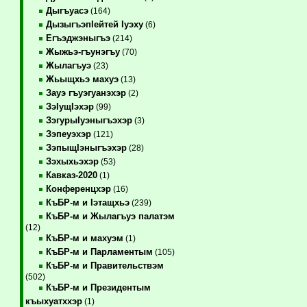
Дыгъуасэ
(164)
ДызыгъэпIейтей Iуэху
(6)
Егъэджэныгъэ
(214)
Жыжьэ-гъунэгъу
(70)
Жылагъуэ
(23)
Жьыщхьэ махуэ
(13)
Зауэ гъуэгуанэхэр
(2)
ЗэIущIэхэр
(99)
ЗэгурыIуэныгъэхэр
(3)
Зэпеуэхэр
(121)
ЗэпыщIэныгъэхэр
(28)
Зэхыхьэхэр
(53)
Кавказ-2020
(1)
Конференцхэр
(16)
КъБР-м и Iэтащхьэ
(239)
КъБР-м и Жылагъуэ палатэм
(12)
КъБР-м и махуэм
(1)
КъБР-м и Парламентым
(105)
КъБР-м и Правительствэм
(502)
КъБР-м и Президентым
къыхуатххэр
(1)