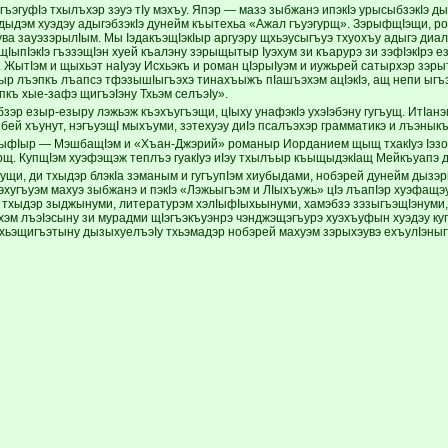
гъэгуфIэ тхылъхэр зэуэ тIу мэхъу. Япэр — мазэ зыбжанэ ипэкIэ урысыбзэкIэ 
дыдэм хуэдэу адыгэбзэкIэ дунейм къытехьа «Ажал гъуэгурщ». ЗэрыфщIэщи, 
эува зауэзэрылIым. Мы IэдакъэщIэкIыр аргуэру щхьэусыгъуэ тхуохъу адыгэ ди
щIыпIэкIэ гъэзэщIэн хуей къалэну зэрыщытыр Iуэхум зи къарурэ зи зэфIэкIрэ 
 ЖытIэм и щыхьэт наIуэу Исхьэкъ и роман цIэрыIуэм и иужьрей сатырхэр зэры
ыр лъэпкъ лъапсэ тфэзышIыгъэхэ тинахъыжъ пIашъэхэм ацIэкIэ, ащ непи ыгъэп
пкъ хые-зафэ щигъэIэну Тхьэм селъэIу».
эр езыр-езыру лэжьэж къэхъугъэщи, цIыху унафэкIэ ухэIэбэну гугъущ. ИтIанэм
бей хъунут, нэгъуэщI мыхъуми, зэтехуэу диIэ псалъэхэр грамматикэ и лъэныкъу
ыфIыр — МэшбащIэм и «Хъан-Джэрий» романыр Иорданием щыщ тхакIуэ Iэзо
рщ. КупщIэм хуэфэщэж теплъэ гуакIуэ иIэу тхылъыр къыщыдэкIащ Мейкъуапэ 
щи, ди тхыдэр блэкIа зэманым и гугъупIэм хиубыдами, нобэрей дунейм дызэ
уэхугъуэм махуэ зыбжанэ и пэкIэ «Лэжьыгъэм и ЛIыхъужь» цIэ лъапIэр хуэфащ
 тхыдэр зыджынуми, литературэм хэлIыфIыхьынуми, хамэбзэ зэзыгъэщIэнуми,
хэм лъэIэсыну зи мурадми щIэгъэкъуэнрэ чэнджэщэгъурэ хуэхъуфын хуэдэу ку
ьэщигъэтыну дызыхуелъэIу тхьэмадэр нобэрей махуэм зэрыхэувэ ехъулIэныг