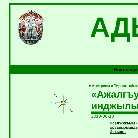
АД
Нэхъыщхь
«
Австрием и Тироль щIы
«Ажалгъу
инджылы
2019-06-18
Псалъэжьым «Ж
ахъырзэманхэр
Исхьэкъ
.