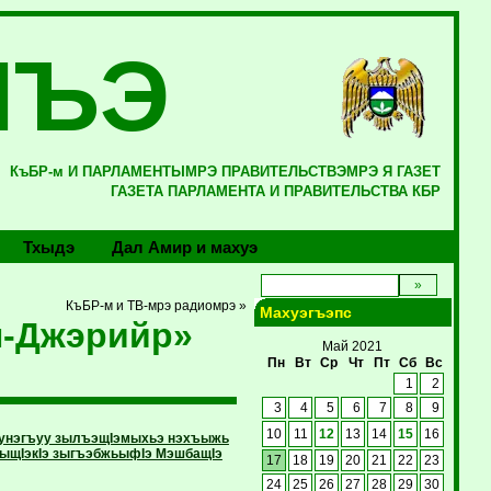
ЛЪЭ
КъБР-м И ПАРЛАМЕНТЫМРЭ ПРАВИТЕЛЬСТВЭМРЭ Я ГАЗЕТ
ГАЗЕТА ПАРЛАМЕНТА И ПРАВИТЕЛЬСТВА КБР
Тхыдэ
Дал Амир и махуэ
КъБР-м и ТВ-мрэ радиомрэ »
Махуэгъэпс
н-Джэрийр»
Май 2021
Пн
Вт
Ср
Чт
Пт
Сб
Вс
1
2
3
4
5
6
7
8
9
10
11
12
13
14
15
16
гъунэгъуу зылъэщIэмыхьэ нэхъыжь
лъыщIэкIэ зыгъэбжьыфIэ МэшбащIэ
17
18
19
20
21
22
23
24
25
26
27
28
29
30