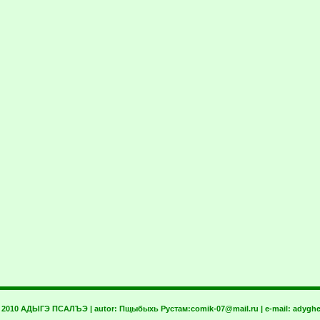
t 2010 АДЫГЭ ПСАЛЪЭ | autor:
Пщыбыхь Рустам:
comik-07@mail.ru
| e-mail:
adyghe