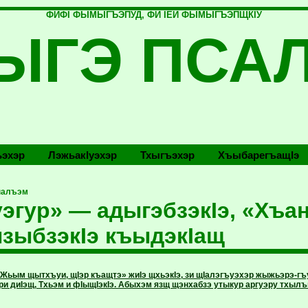
ФИФI ФЫМЫГЪЭПУД, ФИ IЕЙ ФЫМЫГЪЭПЩКIУ
ЫГЭ ПСА
эхэр
Лэжьакlуэхэр
Тхыгъэхэр
Хъыбарегъащlэ
налъэм
эгур» — адыгэбзэкIэ, «Хъа
зыбзэкIэ къыдэкIащ
ьым щытхъуи, щIэр къащтэ» жиIэ щхьэкIэ, зи щIалэгъуэхэр жыжьэрэ-
и диIэщ, Тхьэм и фIыщIэкIэ. Абыхэм язщ щэнхабзэ утыкур аргуэру тхы