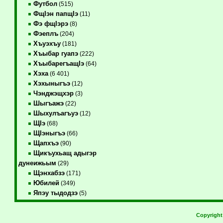
Футбол
(515)
ФщIэн папщIэ
(11)
Фэ фщIэрэ
(8)
Фэеплъ
(204)
Хъуэхъу
(181)
Хъыбар гуапэ
(222)
ХъыбарегъащIэ
(64)
Хэха
(6 401)
Хэхыныгъэ
(12)
Чэнджэщхэр
(3)
Шыгъажэ
(22)
Шыхулъагъуэ
(12)
ЩIэ
(68)
ЩIэныгъэ
(66)
Щапхъэ
(90)
Щикъухьащ адыгэр
дунеижьым
(29)
Щэнхабзэ
(171)
Юбилей
(349)
Япэу тыдодзэ
(5)
Copyrigh