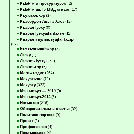
КъБР-м и прокуратурэм
(2)
КъБР-м щыIэ МВД-м къет
(17)
Къуажэхьхэр
(2)
Къэбэрдей Адыгэ Хасэ
(12)
Къэрал Iуэху
(8)
Къэрал IуэхущIапIэхэм
(11)
Къэрал къулыкъущIапIэхэр
(52)
КъэхъукъащIэхэр
(3)
ЛъэIу
(1)
Лъэпкъ Iуэху
(251)
Лъэпкъхэр
(5)
Малъхъэдис
(264)
Махуэгъэпс
(71)
Махуэку
(332)
Мэшыкъуэ — 2010
(9)
Мэшыкъуэ-2014
(5)
Нэтынхэр
(216)
Обозревателым и псалъэ
(32)
Политикэ партхэр
(9)
Проект
(3)
Профсоюзхэр
(4)
Псалъэжьхэр
(4)