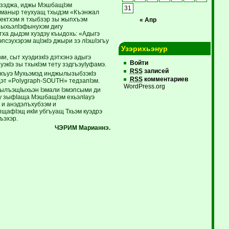
дызэджа, иджы МэшбащIэм
31
романыр теухуащ тхыдэм «Къэнжал
алектхэм я тхыбзэр зы жыпхъэм
« Апр
езыхьэлIэфынухэм дигу
тха дыдэм хуэдэу къыдохь: «Адыгэ
сэухэрэм ацIэкIэ джыри зэ лIэшIэгъу
Узэрихьэнур
и, сыт хуэдизкIэ дэтхэнэ адыгэ
Войти
экIэ зы тхыкIэм тету зэдгъэуIуфамэ.
RSS
записей
къуэ Мухьэмэд инджылызыбзэкIэ
RSS
комментариев
дэт «Polygraph-SOUTH» тедзапIэм.
WordPress.org
рылъэщIыхьэн Iэмали Iэмэпсыми ди
эу зыфIаща МэшбащIэм ехьэлIауэ
 и анэдэлъхубзэм и
пщафIэщ икIи убгъуащ Тхьэм куэдрэ
ъэхэр.
ЧЭРИМ Марианнэ.