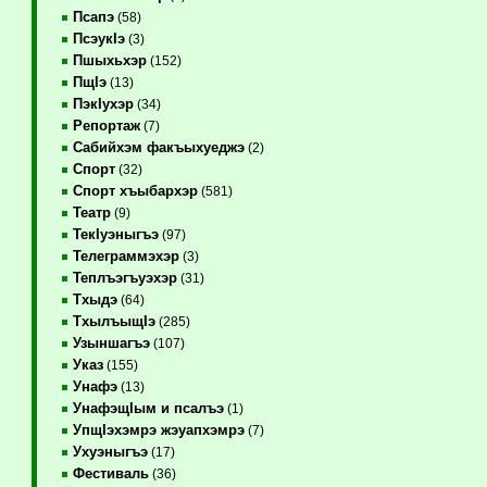
Псапэ
(58)
ПсэукIэ
(3)
Пшыхьхэр
(152)
ПщIэ
(13)
ПэкIухэр
(34)
Репортаж
(7)
Сабийхэм факъыхуеджэ
(2)
Спорт
(32)
Спорт хъыбархэр
(581)
Театр
(9)
ТекIуэныгъэ
(97)
Телеграммэхэр
(3)
Теплъэгъуэхэр
(31)
Тхыдэ
(64)
ТхылъыщIэ
(285)
Узыншагъэ
(107)
Указ
(155)
Унафэ
(13)
УнафэщIым и псалъэ
(1)
УпщIэхэмрэ жэуапхэмрэ
(7)
Ухуэныгъэ
(17)
Фестиваль
(36)