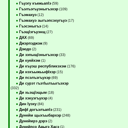
Гъуэгу къежьапIэ
(59)
Гъэлъэгъуэныгъэхэр
(109)
Гъэмахуэ
(12)
Гъэмахуэ зыгъэпсэхугъуэ
(17)
Гъэсэныгъэ
(14)
ГъэщIэгъуэнщ
(27)
ДАХ
(69)
Джэрпэджэж
(9)
Дзюдо
(2)
Ди зэпыщIэныгъэхэр
(33)
Ди куейхэм
(1)
Ди къуэш республикэхэм
(176)
Ди нэхъыжьыфIхэр
(15)
Ди псэлъэгъухэр
(69)
Ди сурэт гъэтIылъыгъэхэр
(332)
Ди хьэщIэщым
(18)
Ди хэкуэгъухэр
(4)
Дин Iуэху
(84)
ДифI догъэлъапIэ
(231)
Дунейм щыхъыбархэр
(248)
Дунеймрэ дэрэ
(2)
Дунейпсо Адыгэ Хасэ
(1)