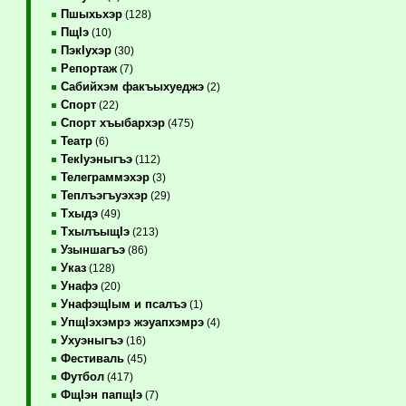
Пшыхьхэр
(128)
ПщIэ
(10)
ПэкIухэр
(30)
Репортаж
(7)
Сабийхэм факъыхуеджэ
(2)
Спорт
(22)
Спорт хъыбархэр
(475)
Театр
(6)
ТекIуэныгъэ
(112)
Телеграммэхэр
(3)
Теплъэгъуэхэр
(29)
Тхыдэ
(49)
ТхылъыщIэ
(213)
Узыншагъэ
(86)
Указ
(128)
Унафэ
(20)
УнафэщIым и псалъэ
(1)
УпщIэхэмрэ жэуапхэмрэ
(4)
Ухуэныгъэ
(16)
Фестиваль
(45)
Футбол
(417)
ФщIэн папщIэ
(7)