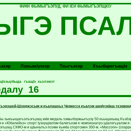
ФИФI ФЫМЫГЪЭПУД, ФИ IЕЙ ФЫМЫГЪЭПЩКIУ
ЫГЭ ПСА
эхэр
Лэжьакlуэхэр
Тхыгъэхэр
Хъыбарегъащlэ
щIэзыубыда гъащIэ хьэлэмэт
далу 16
ъэрэшей-Шэрджэсым и къалащхьэ Черкесск къалэм щекIуэкIащ тхэквон
бы зыкъыщагъэлъэгъуащ икIи медаль зэмылIэужьыгъуэу 50 къыщахьащ Къэбэ
 и «Юбилейнэ» спорт IуэхущIапIэм балигъхэм я чемпионатрэ щIалэгъуалэм я з
ъэгъуащ СКФО-м и щIыналъэ псоми къикIа спортсмен 300-м. «Массоги» (спарри