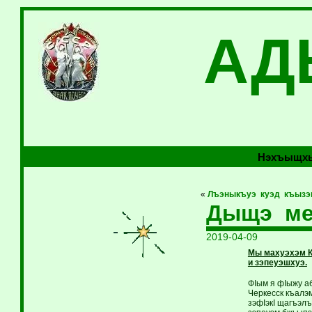
АД
Нэхъыщхь
«
Лъэныкъуэ куэд къызэ
Дыщэ ме
2019-04-09
Мы махуэхэм К
и зэпеуэшхуэ.
ФIым я фIыжу а
Черкесск къалэм
зэфIэкI щагъэл