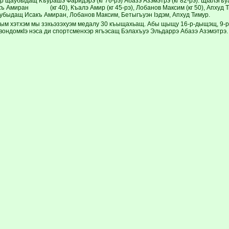
 щаубыдащ Къурашэ Фаридэрэ (кг 76-рэ) Абазэ Азэмэтрэ (кг 82-рэ). ЩIалэгъу
ъ Амиран (кг 40), Къалэ Амир (кг 45-рэ), Лобанов Максим (кг 50), Апхуд Т
быдащ Исакъ Амиран, Лобанов Максим, Бетыгъуэн Iэдэм, Апхуд Тимур.
пым хэтхэм мы зэхьэзэхуэм медалу 30 къыщахьащ. Абы щыщу 16-р-дыщэщ, 9-
квондомкIэ нэса ди спортсменхэр ягъэсащ Бэлахъуэ Эльдаррэ Абазэ Азэмэтрэ.