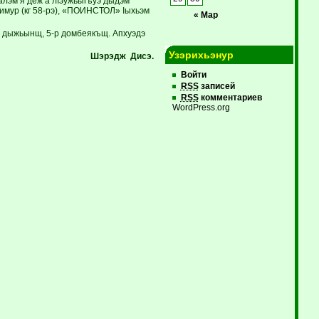
алэм я деж а лIэужьыгъуэ дыдэм
имур (кг 58-рэ), «ПОИНСТОЛ» Iыхьэм
« Мар
р дыжьынщ, 5-р домбеякъщ. Апхуэдэ
Узэрихьэнур
Шэрэдж Дисэ.
Войти
RSS
записей
RSS
комментариев
WordPress.org