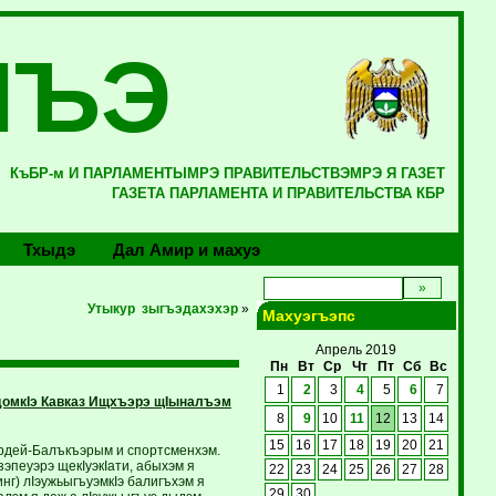
ЛЪЭ
КъБР-м И ПАРЛАМЕНТЫМРЭ ПРАВИТЕЛЬСТВЭМРЭ Я ГАЗЕТ
ГАЗЕТА ПАРЛАМЕНТА И ПРАВИТЕЛЬСТВА КБР
Тхыдэ
Дал Амир и махуэ
Утыкур зыгъэдахэхэр
»
Махуэгъэпс
Апрель 2019
Пн
Вт
Ср
Чт
Пт
Сб
Вс
1
2
3
4
5
6
7
домкIэ Кавказ Ищхъэрэ щIыналъэм
8
9
10
11
12
13
14
15
16
17
18
19
20
21
рдей-Балъкъэрым и спортсменхэм.
эпеуэрэ щекIуэкIати, абыхэм я
22
23
24
25
26
27
28
нг) лIэужьыгъуэмкIэ балигъхэм я
29
30