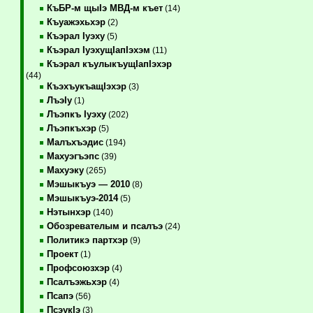
КъБР-м щыIэ МВД-м къет
(14)
Къуажэхьхэр
(2)
Къэрал Iуэху
(5)
Къэрал IуэхущIапIэхэм
(11)
Къэрал къулыкъущIапIэхэр
(44)
КъэхъукъащIэхэр
(3)
ЛъэIу
(1)
Лъэпкъ Iуэху
(202)
Лъэпкъхэр
(5)
Малъхъэдис
(194)
Махуэгъэпс
(39)
Махуэку
(265)
Мэшыкъуэ — 2010
(8)
Мэшыкъуэ-2014
(5)
Нэтынхэр
(140)
Обозревателым и псалъэ
(24)
Политикэ партхэр
(9)
Проект
(1)
Профсоюзхэр
(4)
Псалъэжьхэр
(4)
Псапэ
(56)
ПсэукIэ
(3)