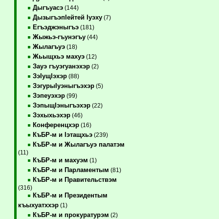
Дыгъуасэ
(144)
ДызыгъэпIейтей Iуэху
(7)
Егъэджэныгъэ
(181)
Жыжьэ-гъунэгъу
(44)
Жылагъуэ
(18)
Жьыщхьэ махуэ
(12)
Зауэ гъуэгуанэхэр
(2)
ЗэIущIэхэр
(88)
ЗэгурыIуэныгъэхэр
(5)
Зэпеуэхэр
(99)
ЗэпыщIэныгъэхэр
(22)
Зэхыхьэхэр
(46)
Конференцхэр
(16)
КъБР-м и Iэтащхьэ
(239)
КъБР-м и Жылагъуэ палатэм
(11)
КъБР-м и махуэм
(1)
КъБР-м и Парламентым
(81)
КъБР-м и Правительствэм
(316)
КъБР-м и Президентым
къыхуатххэр
(1)
КъБР-м и прокуратурэм
(2)