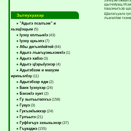
зэпеуэм бжьыпэр
щытекIуащ Исак
пашэныгъэр щау
ЩIалэгъуалэ гу
Зытеухуахэр
лъагапIэм тхэн
"Адыгэ псалъэм" и
хьэщIэщым
(5)
Iуэху еплъыкIэ
(43)
Iуэху щхьэпэ
(7)
Абы дегъэпIейтей
(64)
Адыгэ лъагъуэжьхэмкIэ
(1)
Адыгэ хабзэ
(3)
Адыгэ цIэрыIуэхэр
(4)
Адыгэбзэм и махуэм
ирихьэлIэу
(11)
Адыгэбзэр ядж
(2)
Банк Iуэхухэр
(24)
БэнэкIэ хуит
(2)
Гу зылъытапхъэ
(158)
Гуауэ
(3)
ГукъэкIыжхэр
(24)
Гулъытэ
(21)
ГуфIэгъуэ зэхыхьэхэр
(37)
Гъуазджэ
(155)