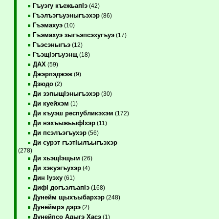
Гъуэгу къежьапIэ
(42)
Гъэлъэгъуэныгъэхэр
(86)
Гъэмахуэ
(10)
Гъэмахуэ зыгъэпсэхугъуэ
(17)
Гъэсэныгъэ
(12)
ГъэщIэгъуэнщ
(18)
ДАХ
(59)
Джэрпэджэж
(9)
Дзюдо
(2)
Ди зэпыщIэныгъэхэр
(30)
Ди куейхэм
(1)
Ди къуэш республикэхэм
(172)
Ди нэхъыжьыфIхэр
(11)
Ди псэлъэгъухэр
(56)
Ди сурэт гъэтIылъыгъэхэр
(278)
Ди хьэщIэщым
(26)
Ди хэкуэгъухэр
(4)
Дин Iуэху
(61)
ДифI догъэлъапIэ
(168)
Дунейм щыхъыбархэр
(248)
Дунеймрэ дэрэ
(2)
Дунейпсо Адыгэ Хасэ
(1)