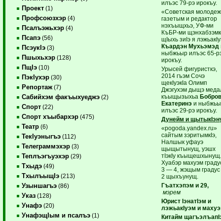
илъэс 79-рэ ирокъу.
Проект
(1)
«Советская молодеж
Профсоюзхэр
(4)
газетым и редактор
нэхъыщхьэ, УФ-ми
Псалъэжьхэр
(4)
КъБР-ми щэнхабзэмк
Псапэ
(56)
щIыхь зиIэ я лэжьакIу
Къардэн Мухьэмэд
ПсэукIэ
(3)
ныбжьыр илъэс 65-р
Пшыхьхэр
(128)
ирокъу.
ПщIэ
(10)
Урысей фигуристкэ,
2014 гъэм Сочэ
ПэкIухэр
(30)
щекIуэкIа Олимп
Репортаж
(7)
Джэгухэм дыщэ меда
къыщызыхьа
Бобро
Сабийхэм факъыхуеджэ
(2)
Екатеринэ
и ныбжьы
Спорт
(22)
илъэс 29-рэ ирокъу.
Спорт хъыбархэр
(475)
Дунейм и щытыкIэн
Театр
(6)
«pogoda.yandex.ru»
сайтым зэритымкIэ,
ТекIуэныгъэ
(112)
Налшык уфауэ
Телеграммэхэр
(3)
щыщытынущ, уэшх
тIэкIу къыщешхынущ
Теплъэгъуэхэр
(29)
Хуабэр махуэм граду
Тхыдэ
(49)
3 — 4, жэщым градус
ТхылъыщIэ
(213)
2 щыхъунущ.
Гъатхэпэм и 29,
Узыншагъэ
(86)
мэрем
Указ
(128)
Юрист IэнатIэм и
Унафэ
(20)
лэжьакIуэм и маху
УнафэщIым и псалъэ
(1)
Китайм щагъэлъапI