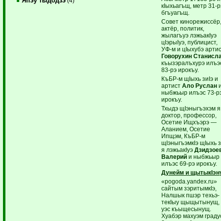
Япэу тыдодзэ
(4)
кIыхьагъщ, метр 31-р
бгъуагъщ.
Совет кинорежиссёр
актёр, политик,
жылагъуэ лэжьакIуэ
цIэрыIуэ, публицист,
УФ-м и цIыхубэ арти
Говорухин Станисл
къызэралъхурэ илъэ
83-рэ ирокъу.
КъБР-м щIыхь зиIэ и
артист
Ало Руслан
ныбжьыр илъэс 73-р
ирокъу.
Тхыдэ щIэныгъэхэм я
доктор, профессор,
Осетие Ищхъэрэ —
Аланием, Осетие
Ипщэм, КъБР-м
щIэныгъэмкIэ щIыхь з
я лэжьакIуэ
Дзидзое
Валерий
и ныбжьыр
илъэс 69-рэ ирокъу.
Дунейм и щытыкIэн
«pogoda.yandex.ru»
сайтым зэритымкIэ,
Налшык пшэр техьэ-
текIыу щыщытынущ,
уэс къыщесынущ.
Хуабэр махуэм граду