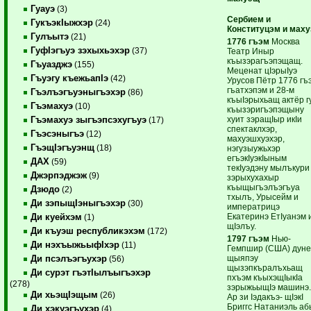
Гуауэ
(3)
Сербием и
ГукъэкIыжхэр
(24)
Конституцэм и мах
Гулъытэ
(21)
1776 гъэм
Москва
ГуфIэгъуэ зэхыхьэхэр
(37)
Театр Иныр
къызэрагъэпэщащ.
Гъуазджэ
(155)
Меценат цIэрыIуэ
Гъуэгу къежьапIэ
(42)
Урусов Пётр 1776 гъ
гъатхэпэм и 28-м
Гъэлъэгъуэныгъэхэр
(86)
къыIэрыхьащ актёр г
Гъэмахуэ
(10)
къызэригъэпэщыну
хуит зэращIыр икIи
Гъэмахуэ зыгъэпсэхугъуэ
(17)
спектаклхэр,
Гъэсэныгъэ
(12)
махуэшхуэхэр,
ГъэщIэгъуэнщ
(18)
нэгузыужьхэр
егъэкIуэкIыным
ДАХ
(59)
текIуэдэну мылъкури
Джэрпэджэж
(9)
зэрыхухахыр
къыщыгъэлъэгъуа
Дзюдо
(2)
тхылъ, Урысейм и
Ди зэпыщIэныгъэхэр
(30)
императрицэ
Екатеринэ ЕтIуанэм и
Ди куейхэм
(1)
щIэлъу.
Ди къуэш республикэхэм
(172)
1797 гъэм
Нью-
Ди нэхъыжьыфIхэр
(11)
Гемпшир (США) дун
щыяпэу
Ди псэлъэгъухэр
(56)
щызэпкъралъхьащ
Ди сурэт гъэтIылъыгъэхэр
пхъэм къыхэщIыкIа
(278)
зэрыжьыщIэ машинэ
Ди хьэщIэщым
(26)
Ар зи Iэдакъэ- щIэкI
Бриггс Натаниэль аб
Ди хэкуэгъухэр
(4)