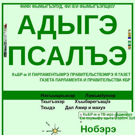
ФИФI ФЫМЫГЪЭПУД, ФИ IЕЙ ФЫМЫГЪЭПЩКIУ
АДЫГЭ
ПСАЛЪЭ
КъБР-м И ПАРЛАМЕНТЫМРЭ ПРАВИТЕЛЬСТВЭМРЭ Я ГАЗЕТ
ГАЗЕТА ПАРЛАМЕНТА И ПРАВИТЕЛЬСТВА КБР
Нэхъыщхьэхэр
Лэжьакlуэхэр
Тхыгъэхэр
Хъыбарегъащlэ
Тхыдэ
Дал Амир и махуэ
«
КъБР-м и ТВ-мрэ радиомрэ
Ем пэувыфу щыта Бэрбэч Зу
»
Нобэрэ