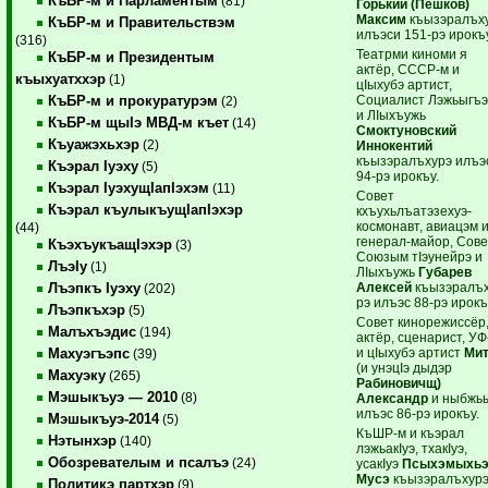
КъБР-м и Парламентым
(81)
Горький (Пешков)
Максим
къызэралъх
КъБР-м и Правительствэм
илъэси 151-рэ ирокъ
(316)
Театрми киноми я
КъБР-м и Президентым
актёр, СССР-м и
къыхуатххэр
(1)
цIыхубэ артист,
Социалист Лэжьыгъ
КъБР-м и прокуратурэм
(2)
и ЛIыхъужь
КъБР-м щыIэ МВД-м къет
(14)
Смоктуновский
Къуажэхьхэр
(2)
Иннокентий
къызэралъхурэ илъэ
Къэрал Iуэху
(5)
94-рэ ирокъу.
Къэрал IуэхущIапIэхэм
(11)
Совет
Къэрал къулыкъущIапIэхэр
кхъухьлъатэзехуэ-
космонавт, авиацэм 
(44)
генерал-майор, Сове
КъэхъукъащIэхэр
(3)
Союзым тIэунейрэ и
ЛъэIу
(1)
ЛIыхъужь
Губарев
Алексей
къызэралъх
Лъэпкъ Iуэху
(202)
рэ илъэс 88-рэ ирокъ
Лъэпкъхэр
(5)
Совет кинорежиссёр
Малъхъэдис
(194)
актёр, сценарист, УФ
и цIыхубэ артист
Мит
Махуэгъэпс
(39)
(и унэцIэ дыдэр
Махуэку
(265)
Рабиновичщ)
Мэшыкъуэ — 2010
(8)
Александр
и ныбжь
илъэс 86-рэ ирокъу.
Мэшыкъуэ-2014
(5)
КъШР-м и къэрал
Нэтынхэр
(140)
лэжьакIуэ, тхакIуэ,
Обозревателым и псалъэ
(24)
усакIуэ
Псыхэмыхь
Мусэ
къызэралъхур
Политикэ партхэр
(9)