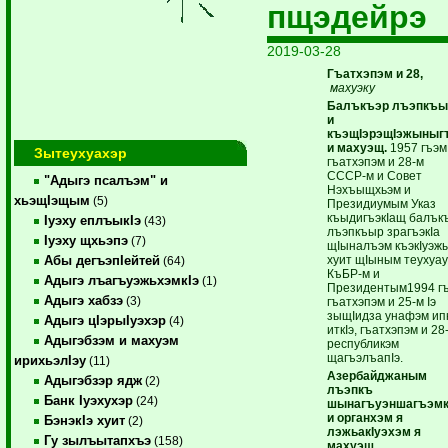
пщэдейрэ
2019-03-28
Гъатхэпэм и 28,
махуэку
Балъкъэр лъэпкъ
и
къэщIэрэщIэжыныг
и махуэщ.
1957 гъэм
Зытеухуахэр
гъатхэпэм и 28-м
СССР-м и Совет
"Адыгэ псалъэм" и
Нэхъыщхьэм и
хьэщIэщым
(5)
Президиумым Указ
къыдигъэкIащ балък
Iуэху еплъыкIэ
(43)
лъэпкъыр зрагъэкIа
Iуэху щхьэпэ
(7)
щIыналъэм къэкIуэж
хуит щIыным теухуау
Абы дегъэпIейтей
(64)
КъБР-м и
Адыгэ лъагъуэжьхэмкIэ
(1)
Президентым1994 г
Адыгэ хабзэ
(3)
гъатхэпэм и 25-м Iэ
зыщIидза унафэм ип
Адыгэ цIэрыIуэхэр
(4)
иткIэ, гъатхэпэм и 28
Адыгэбзэм и махуэм
республикэм
щагъэлъапIэ.
ирихьэлIэу
(11)
Азербайджаным
Адыгэбзэр ядж
(2)
лъэпкъ
Банк Iуэхухэр
(24)
шынагъуэншагъэмк
и органхэм я
БэнэкIэ хуит
(2)
лэжьакIуэхэм я
Гу зылъытапхъэ
(158)
махуэщ