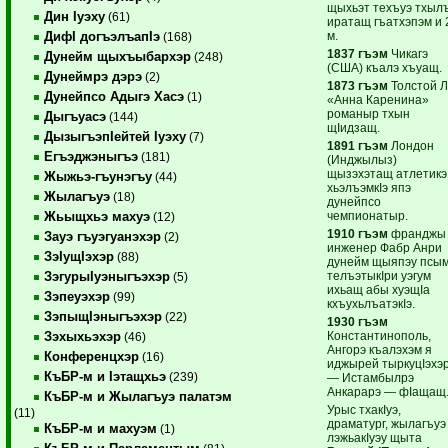
щыхьэт техъуэ тхыл
Дин Iуэху
(61)
иратащ гъатхэпэм и 
м.
ДифI догъэлъапIэ
(168)
1837 гъэм
Чикагэ
Дунейм щыхъыбархэр
(248)
(США) къалэ хъуащ.
Дунеймрэ дэрэ
(2)
1873 гъэм
Толстой Л
Дунейпсо Адыгэ Хасэ
(1)
«Анна Каренина»
романыр тхын
Дыгъуасэ
(144)
щIидзащ.
ДызыгъэпIейтей Iуэху
(7)
1891 гъэм
Лондон
Егъэджэныгъэ
(181)
(Инджылыз)
щызэхэтащ атлетикэ
Жыжьэ-гъунэгъу
(44)
хьэлъэмкIэ япэ
Жылагъуэ
(18)
дунейпсо
чемпионатыр.
Жьыщхьэ махуэ
(12)
1910 гъэм
франджы
Зауэ гъуэгуанэхэр
(2)
инженер Фабр Анри
ЗэIущIэхэр
(88)
дунейм щыяпэу псы
телъэтыкIри уэгум
ЗэгурыIуэныгъэхэр
(5)
ихьащ абы хуэщIа
Зэпеуэхэр
(99)
кхъухьлъатэкIэ.
ЗэпыщIэныгъэхэр
(22)
1930 гъэм
Константинополь,
Зэхыхьэхэр
(46)
Ангорэ къалэхэм я
Конференцхэр
(16)
иджырей тыркуцIэхэ
КъБР-м и Iэтащхьэ
(239)
— Истамбылрэ
Анкарарэ — фIащащ
КъБР-м и Жылагъуэ палатэм
Урыс тхакIуэ,
(11)
драматург, жылагъуэ
КъБР-м и махуэм
(1)
лэжьакIуэу щыта