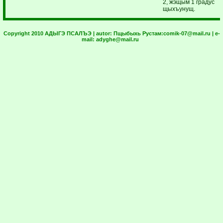
2, жэщым 1 градус
щыхъунущ.
Copyright 2010 АДЫГЭ ПСАЛЪЭ | autor:
Пщыбыхь Рустам:
comik-07@mail.ru
| e-
mail:
adyghe@mail.ru