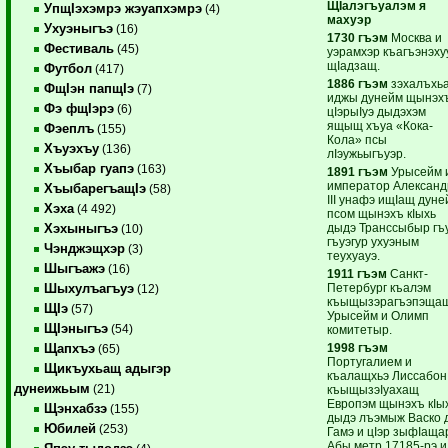
ЩIалэгъуалэм я
УпщIэхэмрэ жэуапхэмрэ
(4)
махуэр
Ухуэныгъэ
(16)
1730 гъэм
Москва и
Фестиваль
(45)
уэрамхэр къагъэнэху
щIадзащ.
Футбол
(417)
1886 гъэм
зэхалъхь
ФщIэн папщIэ
(7)
иджы дунейм щынэх
Фэ фщIэрэ
(6)
цIэрыIуэ дыдэхэм
ящыщ хъуа «Кока-
Фэеплъ
(155)
Кола» псы
Хъуэхъу
(136)
лIэужьыгъуэр.
Хъыбар гуапэ
(163)
1891 гъэм
Урысейм 
император Александ
ХъыбарегъащIэ
(58)
III унафэ ищIащ дуне
Хэха
(4 492)
псом щынэхъ кIыхь
дыдэ Транссыбыр гъ
Хэхыныгъэ
(10)
гъуэгур ухуэным
Чэнджэщхэр
(3)
теухуауэ.
Шыгъажэ
(16)
1911 гъэм
Санкт-
Петербург къалэм
Шыхулъагъуэ
(12)
къыщызэрагъэпэща
ЩIэ
(57)
Урысейм и Олимп
ЩIэныгъэ
(54)
комитетыр.
1998 гъэм
Щапхъэ
(65)
Португалием и
Щикъухьащ адыгэр
къалащхьэ Лиссабон
дунеижьым
(21)
къыщызэIуахащ
Европэм щынэхъ кIы
Щэнхабзэ
(155)
дыдэ лъэмыж Васко 
Юбилей
(253)
Гамэ и цIэр зыфIаща
Абы метр 17185-рэ и