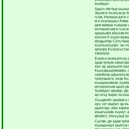
къикIырт.
Адыгэ лIитIыр къызы
Зауэм и лъэхъэнэу 
гъэм, Налшык дэта 
м и къалащхьэ Алма
деж мамыр гъащIэр 
интернатым и гъэсэ
арщхьэкIэ абыхэм я
илъэси 6 хъууэ ира
кIуэдыпIэр СулътIан
къалъыхъуэрт, зы л
аргуэру Къэзахъстан
зэрахуэу.
Езым и анэкъилъху 
адэр Iуэхум зэрыпэр
яIэт ар зрихьэлIэ ба
КъызэрыщIэкIамкIэ,
сабийхэр щIыналъэм
трагуэшати, ахэр К
къыщашэжым, къакIэ
интернатым щыIэ цI
Хьэбидэт цIыкIур. Ди
ар пхъу ящIат къэза
Хъыджэбз цIыкIум и 
ауэ, хэт ищIэнт ар 
щыпсэур, абы зэрихь
ихьагъэнкIи хъунут,
фIэкIат). НэгъуэщI гу
Сытми, ди адэм запи
къыщынауэ щыпсэу и