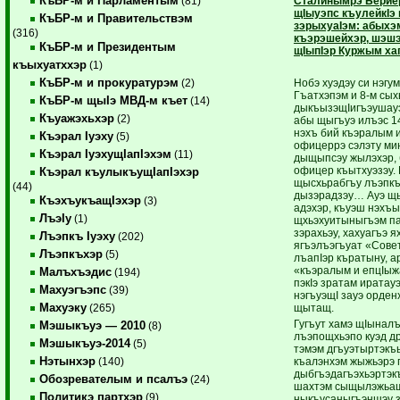
КъБР-м и Парламентым
Сталинымрэ Бериер
(81)
щIыуэпс къулейкIэ 
КъБР-м и Правительствэм
зэрыхуаIэм: абыхэ
(316)
къэрэшейхэр, шэшэ
КъБР-м и Президентым
щIыпIэр Куржым ха
къыхуатххэр
(1)
КъБР-м и прокуратурэм
Нобэ хуэдэу си нэг
(2)
Гъатхэпэм и 8-м сых
КъБР-м щыIэ МВД-м къет
(14)
дыкъызэщIигъэушауэ
Къуажэхьхэр
(2)
абы щыгъуэ илъэс 1
нэхъ бий къэралым и
Къэрал Iуэху
(5)
офицеррэ сэлэту ми
Къэрал IуэхущIапIэхэм
(11)
дыщыпсэу жылэхэр, б
офицер къытхуэзэу.
Къэрал къулыкъущIапIэхэр
щысхьрабгъу лъэпкъ
(44)
дызэрадзэу… Ауэ щы
КъэхъукъащIэхэр
(3)
адэхэр, къуэш нэхъыж
ЛъэIу
(1)
щхьэхуитыныгъэм па
зэрахьэу, хахуагъэ
Лъэпкъ Iуэху
(202)
ягъэлъэгъуат «Сове
Лъэпкъхэр
(5)
лъапIэр къратыну, а
«къэралым и епцIыж
Малъхъэдис
(194)
пэкIэ зратам иратауэ
Махуэгъэпс
(39)
нэгъуэщI зауэ орден
Махуэку
щытащ.
(265)
Гугъут хамэ щIынал
Мэшыкъуэ — 2010
(8)
лъэпощхьэпо куэд др
Мэшыкъуэ-2014
(5)
тэмэм дгъуэтыртэкъ
Нэтынхэр
къалэнхэм жыжьэрэ 
(140)
дыбгъэдагъэхьэртэк
Обозревателым и псалъэ
(24)
шахтэм сыщылэжьащ
Политикэ партхэр
(9)
ныкъусаныгъэншэу з