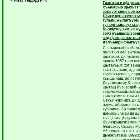
Япэу тыдодзэ
(4)
Газетым и щIэджык
хъыбарыр щыхьэт 
зэкъуэтыныгъэмрэ
ЦIыху щхьэхуэр къ
гупым, жылагъуэм я
гугъукъым, гукъыдэ
КъэкIуэну зимыIэ
зэуэ къыщыщIэрэщI
зэдэIуэж, зэпэлъы
дэлъынри фIыгъуэ
Сэ лъэпкъкIэ сыбал
политикэ лей зытехь
щытахэм. Ди лъэпкъ
щащIа 1957 гъэм пс
щытакъым: хэт занщ
къытехьэжащ, адрей
къэIэпхъуэжащ, еща
къыщынащ, ар псэуп
Дэ дыщыпсэу Къэзах
щытащ Къэбэрдей-Ба
зэдэлъхузэшыпхъум
къалэ комитетым и I
Сэхъу Чэримрэ. Ди д
нэужь, абыхэм яIыгъ
хуашиящ. Ар занщIэ
дэмыкIыу унэм ди ад
хьэщIэ мыцIыхухэм Iэ
КъызэрыщIэкIамкIэ, 
благъэхэу Созаев М
Абыхэм къатхырт: «Н
дынэкIуатэмэ, укъыз
укъызэрытхуэхъунум