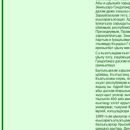
Абы и щIыхькIэ зэрыр
Зеикъуэрэ Гундэлэнр
дахэм дежи зэхыхьэ
Зэраубзыхуам тету, з
къызэрагъэпэщат. Ар
Iуэхугъуэу зэрыщыт
обкомым, республик
Президиумым, Прави
зэрахуеблэгъар. Зэхы
партым и Iуащхьэма
тхьэмадэ Къущхьэ Гъ
ирихьэлIат цIыху ми
Сэ къэзгъэщIам къи
цIыху хэту, зэщIэкъу
Гундэлэнрэ дэсхэм к
срихьэлIауэ.
Балъкъэрхэм зэрыза
щIэкIащ. Къэтщтэнщ
Къагъэзэжа нэужь, б
хъуат республикэм и
ящыщ зы. Адрей бал
абы дэсхэм яIэрыхьат
зыуэ щыт унэхэр зых
тIысыпIэ 400 зиIэ ки
къатищу зэтет курыт
универмаг, тыкуэни 8
музей, нэгъуэщIхэри
1989 гъэм цIыхухэр 
къызэригъэлъэгъуамк
балъкъэрхэр Урысей
щищауэ щытащ. Дун