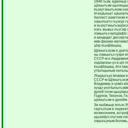
1948 гъэм, еджэныр 
щIэныгъэм щыпищащ
къэхутэныгъэхэм нэх
ятещIыхьат щIынал
баллист ракетэхэм 
зэрылъатэ гъуэгур г
и къэхутэныгъэщIэхэм
нэхъ жыжьэ лъэтэф 
лэжьыгъэ купщIафIэ 
и кандидат диссерта
икIи физико-математ
цIэр къыфIащащ.
ЩIэныгъэхэм я докто
зы лэжьыгъэ гуэри и
СССР-м и Академие
зэдэарэзы-уэ а цIэ 
къыфIащащ, япэ Iэр
утIыпщыным хилъхь
ЛIэщIыгъуэ блэкIам
СССР-м ЩIэныгъэхэм
Владимир и цIэкIэ и
хуэдэ унэтIыныгъэкI
дуней псом щыцIэры
Годунов, Тихонов, Г
щIэныгъэм и дуней
Зи ныбжьыр илъэс 95
саугъэтым и лауреат
космогонием, астроф
щызекIуэ спутник си
зэрыхъуным йолэжь.