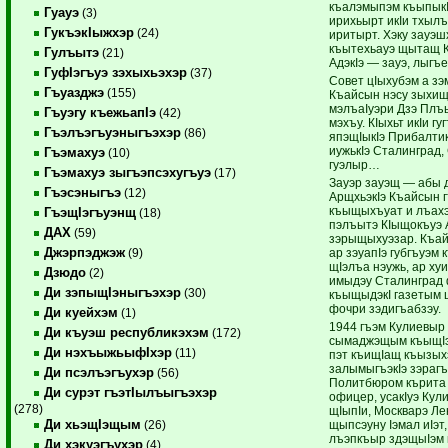
къалэмыпэм къыпыкI
Гуауэ
(3)
ирихьырт икIи тхыл
ГукъэкIыжхэр
(24)
иритырт. Хэку зауэш
къытехьауэ щытащ К
Гулъытэ
(21)
АдэкIэ — зауэ, лыгъ
ГуфIэгъуэ зэхыхьэхэр
(37)
Совет цIыхубэм а зэ
Гъуазджэ
(155)
Къайсын нэсу зыхищI
мэлъаIуэри Дзэ Плъ
Гъуэгу къежьапIэ
(42)
мэхъу. КIыхьт икIи гу
Гъэлъэгъуэныгъэхэр
(86)
япэщIыкIэ Прибалтик
иужькIэ Сталинград
Гъэмахуэ
(10)
гуэлыр…
Гъэмахуэ зыгъэпсэхугъуэ
(17)
Зауэр зауэщ — абы 
Гъэсэныгъэ
(12)
АрщхьэкIэ Къайсын г
къыщыхъуат и лъахэг
ГъэщIэгъуэнщ
(18)
пэлъытэ КIыщокъуэ 
ДАХ
(59)
зэрыщыхуэзар. Къай
Джэрпэджэж
ар зэуапIэ губгъуэ
(9)
щIэлъа нэужь, ар хуи
Дзюдо
(2)
имыдэу Сталинград 
Ди зэпыщIэныгъэхэр
(30)
къыщыдэкI газетым 
фочри зэдигъабзэу.
Ди куейхэм
(1)
1944 гъэм Кулиевыр 
Ди къуэш республикэхэм
(172)
сымаджэщым къыщIэк
Ди нэхъыжьыфIхэр
(11)
пэт къищIащ къызых
залымыгъэкIэ зэрагъ
Ди псэлъэгъухэр
(56)
Политбюром кърита х
Ди сурэт гъэтIылъыгъэхэр
офицер, усакIуэ Кул
(278)
щIыпIи, Москварэ Л
Ди хьэщIэщым
щыпсэуну Iэмал иIэт
(26)
лъэпкъыр здэщыIэм 
Ди хэкуэгъухэр
(4)