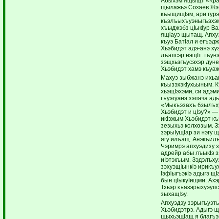
Абыхэм ящыщт «Кра
щылажьэ Созаев Жэх
къыщищIэм, ари гурэ
къэлъыхъуэныгъэхэм
хъыджэбз цIыкIур Ва
ящIауэ щытащ. Апхуэ
къуэ БатIал и егъэд
Хьэбидэт адэ-анэ ху
лъапсэр нэщIт: гъун
зэщхьэгъусэхэр дун
Хьэбидэт хамэ къуаж
Махуэ зыбжанэ ихьа
къызэхэкIухьыным. 
хьэщIэхэми, си адэм
гъуэгуанэ зэпача ад
«Мыкъэзахъ бзылъху
Хьэбидэт и цIэу?» — 
икIэжым Хьэбидэт к
зезыхьэ колхозым. 
зэрыIущIар зи нэгу щ
ягу илъащ. Анэкъилъ
Чэримрэ апхуэдизу з
адрейр абы лъыкIэ 
иIэтэкъым. Зэдэлъху
зэхуэщIынкIэ ирикъу
IэфIыгъэкIэ адыгэ щ
бын цIыкуIищми. Ахэ
Тхьэр къазэрыхуэупс
зыхащIэу.
Апхуэдэу зэрыгъуэт
Хьэбидэтрэ. Адыгэ щ
щыхьэщIащ я благъэм