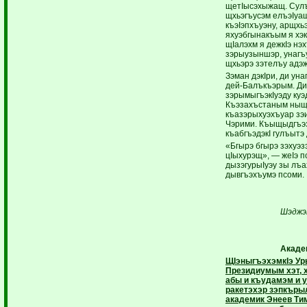
щетIысэхыжащ. Сулъ
щхьэгъусэм елъэIу
къэIэпхъуэну, арщхь
яхуэбгынакъым я хэ
щIалэхм я дежкIэ нэ
зэрыузыншэр, унагъу
щхьэрэ зэтелъу адэ
Зэман дэкIри, ди ун
дей-Балъкъэрым. Ди
зэрымыгъэкIуэду куэ
Къэзахъстаным ныщы
къазэрыхуэхъуар з
Чэрими. Къыщыдгъэ
къабгъэдэкI гулъытэ
«Бгырэ бгырэ зэхуэз
цIыхурэщ», — жеIэ п
дызэгурыIуэу зы лъа
дывгъэхъумэ псоми.
Шэджэ
Акаде
ЩIэныгъэхэмкIэ Ур
Президиумым хэт, х
абы и къудамэм и у
ракетэхэр зэпкърыл
академик Энеев Ти