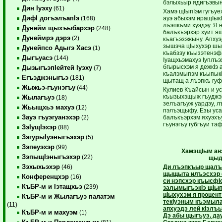
бэлыхьыр ядигъэвын
Дин Iуэху
(61)
Хамэ щIыпIэм гугъуе
ДифI догъэлъапIэ
ауэ абыхэм иращIык
(168)
лъэпкъми хуэдэу. Я 
Дунейм щыхъыбархэр
(248)
балъкъэрхэр хуит я
Дунеймрэ дэрэ
(2)
къагъэзэжыну. Апхуэ
зышэча цIыхухэр шыI
Дунейпсо Адыгэ Хасэ
(1)
къабзэу къызэтенэф
Дыгъуасэ
(144)
Iуащхьэмахуэ Iуплъ
бгырысхэм я дежкIэ 
ДызыгъэпIейтей Iуэху
(7)
къалэмыпэм къыпыкIа
Егъэджэныгъэ
(181)
щытащ а лъэпкъ гуф
Жыжьэ-гъунэгъу
(44)
Кулиев Къайсын и у
къызыхэщыж гъуджэ
Жылагъуэ
(18)
зелъагъуж уардэу, л
Жьыщхьэ махуэ
(12)
пэлъэщыфу. Езы усак
Зауэ гъуэгуанэхэр
балъкъэрхэм яхуэхъ
(2)
гъунэгъу губгъуи та
ЗэIущIэхэр
(88)
ЗэгурыIуэныгъэхэр
(5)
Зэпеуэхэр
(99)
ХамэщIым ан
ЗэпыщIэныгъэхэр
(22)
щыд
Зэхыхьэхэр
Ди лъэпкъыр щалъх
(46)
щыщыта илъэсхэр с
Конференцхэр
(16)
си нэпсхэр къысфIо
КъБР-м и Iэтащхьэ
(239)
залымыгъэкIэ щIып
цIыхухэм я процент
КъБР-м и Жылагъуэ палатэм
текIуэным къэмыл
(11)
апхуэдэ лей кIэлъ
КъБР-м и махуэм
(1)
Дэ абы щыгъуэ, д