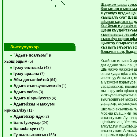
Шэджэм щыщ уэрэд
балъкъэр лъэпкъым
я усакIуэ щэджащэ
къыщалъхуат Шэд
щIыналъэр зыгъэд
Къайсын и дежкIэ и
щIэин къудейтэкъым
къыпызыщэ лъапIэн
къэзыIуэтэфар щI
щыпсэу бгырысхэм
Зытеухуахэр
къэзыгъэлъэгъуэф
бэшэчыгъэр, быдаг
"Адыгэ псалъэм" и
Къайсын илъэсий ир
хьэщIэщым
(5)
дэт еджапIэм и пэщI
Iуэху еплъыкIэ
(43)
ЩIымахуэ мазэхэм ш
Iуэху щхьэпэ
езым хуэдэ щIалэ цIы
(7)
игъэхъуу бгым итт, м
Абы дегъэпIейтей
(64)
а Iуэхухэм пэрытурэ
Адыгэ лъагъуэжьхэмкIэ
(1)
уэрэдыжьхэр, пшына
жьгъыру зиIэ щIалэ 
Адыгэ хабзэ
(3)
хьэгъуэлIыгъуэхэм: 
Адыгэ цIэрыIуэхэр
(4)
зыбгъэдигъэтIысхьэ
уэрэдхэр, хъуэхъухэр
Адыгэбзэм и махуэм
Школыр ехъулIэныгъэ
ирихьэлIэу
(11)
Москва кIуащ икIи Те
Адыгэбзэр ядж
(2)
институтым, Луначар
щIэтIысхьащ. Усэ тх
Банк Iуэхухэр
(24)
апхуэдэуи пщыхьэщх
БэнэкIэ хуит
(2)
институтым. А лъэх
Гу зылъытапхъэ
къэралым щыцIэрыIуэ 
(158)