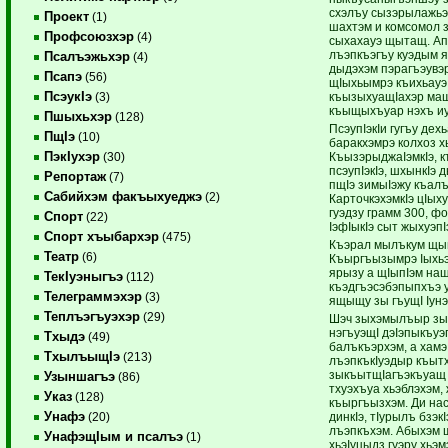
схэлъу сызэрылажьэм
Проект
(1)
шахтэм и комсомол з
Профсоюзхэр
(4)
сыхахауэ щытащ. Апх
лъэпкъэгъу куэдым я
Псалъэжьхэр
(4)
дыдэхэм пэрагъэувэр
Псапэ
(56)
щIыхьымрэ къихьауэ
ПсэукIэ
къызыхуащIахэр мащ
(3)
къыщыхъуар нэхъ и
Пшыхьхэр
(128)
ПсэупIэкIи гугъу де
ПщIэ
(10)
баракхэмрэ колхоз х
ПэкIухэр
КъызэрыджаIэмкIэ, к
(30)
псэупIэкIэ, шхынкIэ
Репортаж
(7)
пщIэ зимыIэжу къалъ
Сабийхэм факъыхуеджэ
(2)
КарточкэхэмкIэ цIых
гуэдзу грамм 300, ф
Спорт
(22)
IэфIыкIэ сыт жыхуэп
Спорт хъыбархэр
(475)
Къэрал мылъкум щы
Театр
(6)
Къыргъызымрэ Iыхьэ
ярызу а щIыпIэм наш
ТекIуэныгъэ
(112)
къэдгъэсэбэпыпхъэ 
Телеграммэхэр
(3)
ящыщу зы гъущI Iун
Теплъэгъуэхэр
(29)
Шэч зыхэмылъыр зыщ
нэгъуэщI дэIэпыкъуэг
Тхыдэ
(49)
балъкъэрхэм, а хам
ТхылъыщIэ
(213)
лъэпкъкIуэдыр къытху
зыкъытщIагъэкъуащ ц
Узыншагъэ
(86)
тхуэхъуа хьэблэхэм,
Указ
(128)
къыргъызхэм. Ди нас
Унафэ
динкIэ, тIурылъ бзэк
(20)
лъэпкъхэм. Абыхэм щ
УнафэщIым и псалъэ
(1)
хьэIуцыдз гуэру хьэ