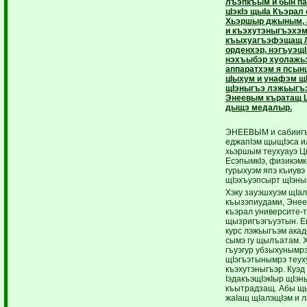
лъэпкъым и бын п
цIэкIэ щыIа Къэрал
Хьэршыр джыным, 
и къэхутэныгъэхэм
къыхуагъэфэщащ Л
орденхэр, нэгъуэщI
нэхъыбэр хуолажь
аппаратхэм я псын
цIыхум и унафэм щ
щIэныгъэ лэжьыгъэ
Энеевым къратащ Ца
дыщэ медалыр.
ЭНЕЕВЫМ и сабиигъу
еджапIэм щыщIэса и
хьэршым теухуауэ Ци
ЕсэпымкIэ, физикэмк
гурыхуэм япэ къиувэ
щIэхъуэпсырт щIэныг
Хэку зауэшхуэм щIал
къызэпиудами, Энее
къэрал университе-
щызригъэгъуэтын. Е
курс лэжьыгъэм ака
сымэ гу щылъатам. 
гъуэгур убзыхунымрэ
щIэгъэтынымрэ теух
къэхутэныгъэр. Куэд
IэдакъэщIэкIыр щIэн
къытрадзащ. Абы щы
жаIащ щIалэщIэм и л