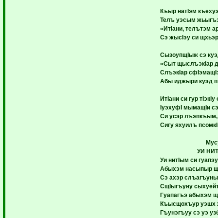
Къыр натIэм къеху
Телъ уэсым жьыгъэ
«ИтIани, телътэм а
Сэ жысIэу си щхьэ
СызоупщIыж сэ куэ
«Сыт щыслъэкIар 
СлъэкIар сфIэмащIэ
Абы иджыри куэд 
ИтIани си гур тIэкI
IуэхуфI мымащIи с
Си усэр лъэпкъым, 
Сигу яхуилъ псомкI
Мус
УИ НИ
Уи нитIым си гуапэ
Абыхэм насыпыр щ
Сэ ахэр слъагъуны
СщIыгъуну сыхуейт
Гуапагъэ абыхэм щ
Къысщохъур уэшх х
Гъунэгъуу сэ уэ уз