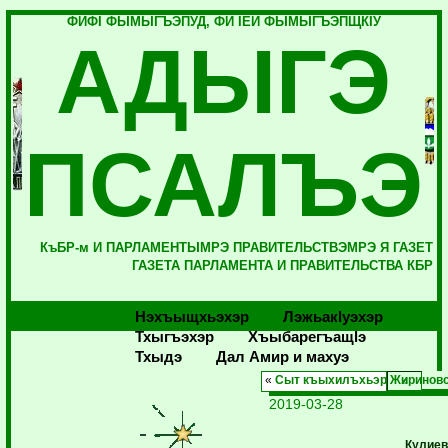
ФИФI ФЫМЫГЪЭПУД, ФИ IЕЙ ФЫМЫГЪЭПЩКIУ
АДЫГЭ
ПСАЛЪЭ
КъБР-м И ПАРЛАМЕНТЫМРЭ ПРАВИТЕЛЬСТВЭМРЭ Я ГАЗЕТ
ГАЗЕТА ПАРЛАМЕНТА И ПРАВИТЕЛЬСТВА КБР
Нэхъыщхьэхэр
Лэжьакlуэхэр
Тхыгъэхэр
Хъыбарегъащlэ
Тхыдэ
Дал Амир и махуэ
«
Сыт къыхилъхьэр Жиринов
2019-03-28
Кулиев