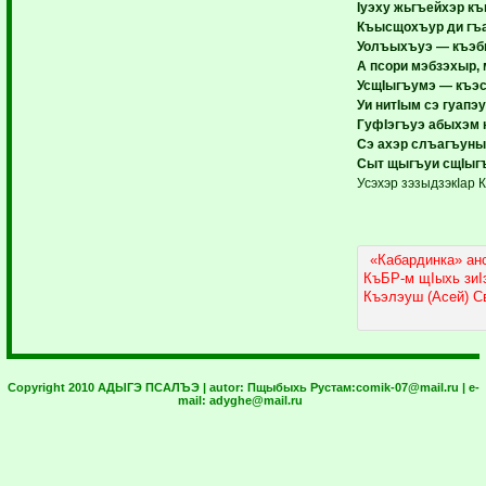
Iуэху жьгъейхэр къ
Къысщохъур ди гъ
Уолъыхъуэ — къэб
А псори мэбзэхыр,
УсщIыгъумэ — къэс
Уи нитIым сэ гуапэ
ГуфIэгъуэ абыхэм 
Сэ ахэр слъагъуны
Сыт щыгъуи сщIыгъ
Усэхэр зэзыдзэкIа
«Кабардинка» ан
КъБР-м щIыхь зиI
Къэлэуш (Асей) С
Copyright 2010 АДЫГЭ ПСАЛЪЭ | autor:
Пщыбыхь Рустам:
comik-07@mail.ru
| e-
mail:
adyghe@mail.ru