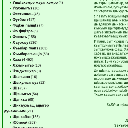
УпщIэхэмрэ жэуапхэмрэ
(4)
дызэрыщымытыр, атI
лэжьыгъэм, гугъуехь
Ухуэныгъэ
(16)
тебгъуэтэж цIыхуу г
Фестиваль
(45)
Япэ илъэсищым къри
Футбол
(417)
щыщанащ абы нэсахэ
дыздашэм дынэсын п
ФщIэн папщIэ
(7)
кIыхьым щытфIэкIуэд
Фэ фщIэрэ
(6)
ДагъэIэпхъуэным пы
къатехьэлъащ жьыкI
Фэеплъ
(155)
ИтIани, сыт хуэдиз г
Хъуэхъу
(136)
къытхуимыгъэтIылъа
Хъыбар гуапэ
(163)
зытхъумэжыфащ. Ха
хабзэр, ди анэдэлъх
ХъыбарегъащIэ
(58)
нэхъыщхьэжыращи, 
Хэха
(4 492)
илъэс 13-м къриубы
Хэхыныгъэ
нэдгъэсыжыфащ.
(10)
Ди щIыналъэ дахэм
Чэнджэщхэр
(3)
дэIэпыкъуэгъушхуэ 
Шыгъажэ
(16)
псори зым дыхуолажь
Шыхулъагъуэ
щIыхьрэ мыкIуэду, д
(12)
къытхуагъэна хабзэх
ЩIэ
(57)
езыгъэфIэкIуэн щIэ
ЩIэныгъэ
(54)
Тхьэм къыдигъэхъулI
Щапхъэ
(65)
КъБР-м щIэнх
Щикъухьащ адыгэр
дунеижьым
(21)
Щэнхабзэ
(155)
Д
Юбилей
(253)
Зэкъуэ