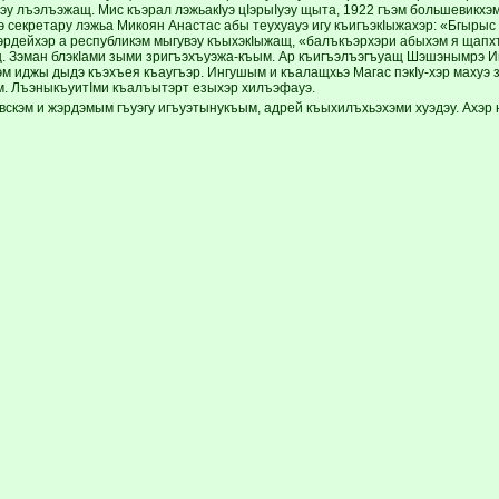
вэу лъэлъэжащ. Мис къэрал лэжьакIуэ цIэрыIуэу щыта, 1922 гъэм большевикхэ
э секретару лэжьа Микоян Анастас абы теухуауэ игу къигъэкIыжахэр: «Бгыр
эрдейхэр а республикэм мыгувэу къыхэкIыжащ, «балъкъэрхэри абыхэм я щап
. Зэман блэкIами зыми зригъэхъуэжа-къым. Ар къигъэлъэгъуащ Шэшэнымрэ И
м иджы дыдэ къэхъея къаугъэр. Ингушым и къалащхьэ Магас пэкIу-хэр махуэ 
. ЛъэныкъуитIми къалъытэрт езыхэр хилъэфауэ.
скэм и жэрдэмым гъуэгу игъуэтынукъым, адрей къыхилъхьэхэми хуэдэу. Ахэр