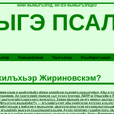
ФИФI ФЫМЫГЪЭПУД, ФИ IЕЙ ФЫМЫГЪЭПЩКIУ
ЫГЭ ПСА
эхэр
Лэжьакlуэхэр
Тхыгъэхэр
Хъыбарегъащlэ
хилъхьэр Жириновскэм?
икми езым и шыфэлIыфэ иIэжщ адрейхэм къахригъэщхьэхукIыу. Абы и л
адимир. Ар газетхэмкIэ поджэж сыт хуэдэ Iуэхуми. ЛДПР-м (Урысейм и Л
 щыгъуи щIэгъэщхъуауэ мэпсалъэ. Зэман кIыхькIэ ар ягу ирихьу щытащ 
«Флъэгъуа жызыIэфа?!» — ягъэщIагъуэрт абы едаIуэхэм дэтхэнэ и къэ
иIэтэкъым а жиIэхэм я мыхьэнэм: цIыхухэр властхэм яхуэарызытэкъы
 игъащIэкIэ мыхъун къызэрыхилъхьэри. Ауэрэ политикэ гъащIэр нэхъ лIы
лым и гъащIэм псори зэпэшэчауэ щыщытын зэрыхуейр. Иджы Жириновс