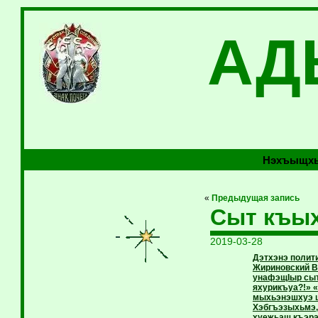
АД
Нэхъыщхь
«
Предыдущая запись
Сыт къы
2019-03-28
Дэтхэнэ полит
Жириновский Вл
унафэщIыр сыт
яхурикъуа?!» 
мыхьэнэшхуэ щ
Хэбгъэзыхьмэ,
хуежьащ къэра