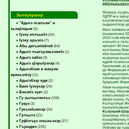
яфIэдыхьэшхэн
Япэрауэ, къэдг
Зытеухуахэр
ЛДПР-м и закъу
езыхэм властыр
"Адыгэ псалъэм" и
зыдиунэтIхэр а
хьэщIэщым
(5)
Мазэ зыбжанэ и
къыщызыхьа ЛДП
Iуэху еплъыкIэ
(43)
2020 гъэм екIуэ
Iуэху щхьэпэ
(7)
нэхъыбэ и телъ
процент 80 къы
Абы дегъэпIейтей
(64)
къэтхьынщ Жири
Адыгэ лъагъуэжьхэмкIэ
(1)
абы къыхилъхьа
Адыгэ хабзэ
(3)
къэралыр къызэ
адрей лъэпкъхэ
Адыгэ цIэрыIуэхэр
(4)
Арыншами, дэ ди
Адыгэбзэм и махуэм
ди Федерацэм л
щыбгъуэтынукъы
ирихьэлIэу
(11)
зэпымыууэ кIэл
Адыгэбзэр ядж
(2)
АрщхьэкIэ Жири
Банк Iуэхухэр
(24)
Абыи къыщынэрк
жытIащ. Абыхэм
БэнэкIэ хуит
(2)
зэхагъэхьэурэ н
Гу зылъытапхъэ
(158)
мащIэ хъунщ. А
Къэтщтэнщи Жир
Гуауэ
(3)
къыхуэлъэжыркъы
ГукъэкIыжхэр
(24)
Къэрэшей-Шэр
Гулъытэ
(21)
Шэшэныр, Ингуш
къыщIэкIынущ лъ
ГуфIэгъуэ зэхыхьэхэр
(37)
щIэныгъэхэм я д
Гъуазджэ
(155)
Уеблэмэ ар гъа