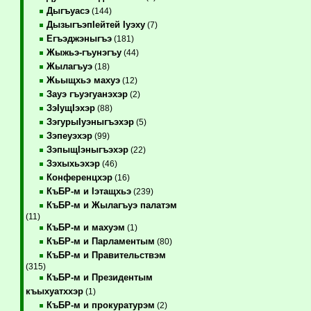
Дыгъуасэ
(144)
ДызыгъэпIейтей Iуэху
(7)
Егъэджэныгъэ
(181)
Жыжьэ-гъунэгъу
(44)
Жылагъуэ
(18)
Жьыщхьэ махуэ
(12)
Зауэ гъуэгуанэхэр
(2)
ЗэIущIэхэр
(88)
ЗэгурыIуэныгъэхэр
(5)
Зэпеуэхэр
(99)
ЗэпыщIэныгъэхэр
(22)
Зэхыхьэхэр
(46)
Конференцхэр
(16)
КъБР-м и Iэтащхьэ
(239)
КъБР-м и Жылагъуэ палатэм
(11)
КъБР-м и махуэм
(1)
КъБР-м и Парламентым
(80)
КъБР-м и Правительствэм
(315)
КъБР-м и Президентым
къыхуатххэр
(1)
КъБР-м и прокуратурэм
(2)