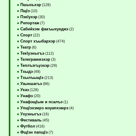
Пшыхьхэр
(128)
ПщIэ
(10)
ПэкIухэр
(30)
Репортаж
(7)
Сабийхэм факъыхуеджэ
(2)
Спорт
(22)
Спорт хъыбархэр
(474)
Театр
(6)
ТекIуэныгъэ
(112)
Телеграммэхэр
(3)
Теплъэгъуэхэр
(29)
Тхыдэ
(49)
ТхылъыщIэ
(213)
Узыншагъэ
(86)
Указ
(128)
Унафэ
(20)
УнафэщIым и псалъэ
(1)
УпщIэхэмрэ жэуапхэмрэ
(4)
Ухуэныгъэ
(16)
Фестиваль
(45)
Футбол
(416)
ФщIэн папщIэ
(7)