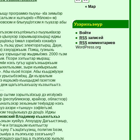
« Мар
ыщу программэ пыухы- кIа зимыIэр
алъэм и хьэтыркIэ «Яблоко»-м)
овскэм и блыгущIэтхэм я гъуазэр абы
Узэрихьэнур
ыгъэхэм ехъулIэныгъэ пыухыкIахэр
Войти
Iэ цIыхухэр зэрымыарэзырщ) иджы
RSS
записей
Iокъу Iэмал зэриIэкIэ хэхакIуэ
RSS
комментариев
эхъ лъэщ урыс электоратырщ. Дауи,
WordPress.org
) зэхуэдэкъым. Пэжщ, гуэныхь
ыу зэрыщытар жыдмыIэмэ. 2000 гъэм
ъым. Псори зэлъытар мыращ:
икIи нэхъ гугъу щрагъэхьыркъым
ъыхилъхьэми, зыри къикIыркъым.
. Абы къокI псори. Абы къыдэкIуэуи
 урысыбзэкIэщ. Ди къэралым
 ищхьэкIэ къыщыдэкI газетхэм
ди деж щагъэлъахъшэу къэзылъытэ.
р…
 сытми зэрылъэIэсыр дэ ипэIуэкIэ
(республикэхэр, крайхэр, областхэр)
Iыналъэхэр зехьэным текIуадэр нэхъ
э ахэри «тыншу» зэфIегъэкI.
эм тещIыхьауэ дэ дощIэ. Иджы
новский Владимир къыхелъхьэ
ъэхьэн хуейуэ. Апхуэдэу Дагъыстэныр,
-м и Iэтащхьэм къилъытэу
ъуну. ГъэщIэгъуэнщ, политик Iэзэм,
рыкIуа а лъэпкъхэр зэзэгъыну?
эпэщауэ щытащ а лъэпкъхэр хыхьэу.