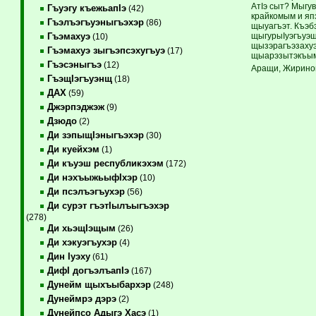
АтIэ сыт? Мыгу
Гъуэгу къежьапIэ
(42)
крайкомым и яп
Гъэлъэгъуэныгъэхэр
(86)
щыуагъэт. Къэб
щыгурыIуэгъуэщ
Гъэмахуэ
(10)
щызэрагъэзахуэ
Гъэмахуэ зыгъэпсэхугъуэ
(17)
щыарэзытэкъым
Гъэсэныгъэ
(12)
Аращи, Жиринов
ГъэщIэгъуэнщ
(18)
ДАХ
(59)
Джэрпэджэж
(9)
Дзюдо
(2)
Ди зэпыщIэныгъэхэр
(30)
Ди куейхэм
(1)
Ди къуэш республикэхэм
(172)
Ди нэхъыжьыфIхэр
(10)
Ди псэлъэгъухэр
(56)
Ди сурэт гъэтIылъыгъэхэр
(278)
Ди хьэщIэщым
(26)
Ди хэкуэгъухэр
(4)
Дин Iуэху
(61)
ДифI догъэлъапIэ
(167)
Дунейм щыхъыбархэр
(248)
Дунеймрэ дэрэ
(2)
Дунейпсо Адыгэ Хасэ
(1)