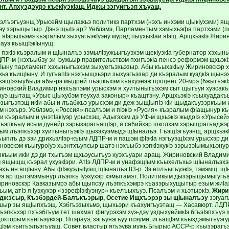
т. Апхуэдэурэ къекIуэкIащ. Иджы зэгуигъэп хъуащ.
ъэлъэгъуэнщ Урысейм щылажьэ политикэ партхэм (нэхъ инхэми цIыкIухэми) ящ
эу зэрыщытыр. Дэнэ щыIэ ар? Уеблэмэ, Парламентым хэмыхьэфа партхэми (пс
 яIэрыхьэмэ къэралым зыхуагъэкIуэну мурад пыухыкIаи яIэщ. АрщхьэкIэ Жирин
рауэ къыщIэкIынущ.
 пэкIэ къэралым и щIыналъэ зэмылIэужьыгъуэхэм щекIуэкIа губернатор хэхын
Р-м (нэхъыбэу зи Iэужьыр правительствэм пхигъэкIа пенсэ реформэм щхьэк
кIыну парламент хэхыныгъэхэм зыхуегъэхьэзыр. Абы къыхэкIыу Жириновскэр хущ
хьэ къищIыну. И гугъапIэ нэхъыщхьэри зыхуэгъэзар ди къэралым куэдкIэ щын
зэщIэзыубыдэ абы-рэ мыдрей лъэпкъхэм къахуэнэж процент 20-мрэ (бжыгъэкIэ
новский Владимир нэхъапэми урысхэм я хуитыныгъэхэм сыт щыгъуи хуэсакъ
уэ щытащ «Урыс цIыхубэм теухуа законыр» къащтэну. АрщхьэкIэ къыхуадак
зыгъэпэщ икIи абы и лъабжьэ урысхэм ди деж зыщIыпIэ-кIи щыдакъузэркъым 
м нэхърэ. Уеблэмэ, «Россия» псалъэм и пIэкIэ «Русия» къэралым фIащынур к
 къэралым и унэтIакIуэр урысхэщ. Адыгэхэм дэ УФ-м щхьэкIэ жыдоIэ «Урысей»
ъэпкъыу исым дунейр зэрызэрагъащIэр, я сабийхэр школхэм зэрыщрагъаджэр
м лъэпкъхэр хуитыныгъэкIэ щызэхуэмыдэ щIыналъэ. ГъэщIэгъуэнщ, арщхьэкIэ
ъыплъ дэ зэи дрихьэлIэр-къым ЛДПР-м и пашэм фIэкIа нэгъуэщIхэм урысхэр 
новскэм къыгуроIуэ хьэнтхъупсыр шатэ нэхъыбэ хэпкIэхукIэ зэрызэIымыхьэну
ъым икIи дэ ди тхыгъэм щхьэусыгъуэ хуэхъуари аращ. Жириновский Владимир
 ящыщщ къэрал ухуэкIэри. АтIэ ЛДПР-м и унафэщIым къыхелъхьэ щIыналъэхэр 
эхъ ин ящIыну. Абы фIэкуэдыIуэщ щIыналъэ 83-р. Зэ еплъыгъуэкIэ, тэмэмщ: щ
уэ ар щытэмэмынур лъэпкъ Iуэхухэр хэмытамэт. Политикым дызэрыщымыгугъау
иновскэр Кавказымрэ абы щыпсэу лъэпкъхэмрэ къазэрыхущытыр езым жиIах
м, атIэ я Iуэхухэр «зэрефIэкIуэнур» къелъыхъуэ. Псалъэм и хьэтыркIэ,
Жири
джэсыр, Къэбэрдей-Балъкъэрыр, Осетие Ищхъэрэр зы щIыналъэу
зэгуаг
ыр зы ящIыпхъэщ. Хэбгъэзыхьмэ, щыхьэри къахуигъуэтащ — Хасавюрт. ЛДПР
эпкъхэр пхъэбгъум тет шахмат фигурэхэм хуэ-дэу уздыхуеймкIэ бгъэIэпхъуэ х
окторым къигъэувхэр. Япэрауэ, зэгъунэгъуу псэуми, игъащIэм къыздэмыгъуэгу
щIэм къигъэлъэгъуащ. Совет властыр ягъэува иужь Бгырыс АССР-р къызэрагъ