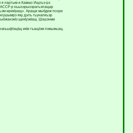
м я партым и Кавказ Ищхъэ-рэ
ыс АССР-р къызэрызэрагъэпэщар
хъэм ирикIуащ». Аращи мыбдеж псори
нгушымрэ яку дэлъ гъунапкъэр
зыбжанэкIэ щекIуэкIащ. Шэшэнми
 нэкъыфIэщIщ икIи гъащIэм пэжыжьэщ.