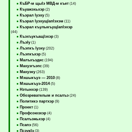
КъБР-м щыIэ МВД-м къет
(14)
Къуажэхьхэр
(2)
Къэрал Iуэху
(5)
Къэрал IуэхущIапIэхэм
(11)
Къэрал къулыкъущIапIэхэр
(44)
КъэхъукъащIэхэр
(3)
ЛъэIу
(1)
Лъэпкъ Iуэху
(202)
Лъэпкъхэр
(5)
Малъхъэдис
(194)
Махуэгъэпс
(39)
Махуэку
(263)
Мэшыкъуэ — 2010
(8)
Мэшыкъуэ-2014
(5)
Нэтынхэр
(139)
Обозревателым и псалъэ
(24)
Политикэ партхэр
(9)
Проект
(1)
Профсоюзхэр
(4)
Псалъэжьхэр
(4)
Псапэ
(56)
ПсэукIэ
(3)