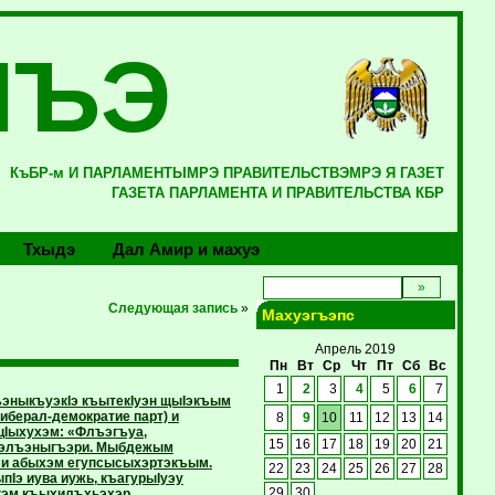
ЛЪЭ
КъБР-м И ПАРЛАМЕНТЫМРЭ ПРАВИТЕЛЬСТВЭМРЭ Я ГАЗЕТ
ГАЗЕТА ПАРЛАМЕНТА И ПРАВИТЕЛЬСТВА КБР
Тхыдэ
Дал Амир и махуэ
Следующая запись
»
Махуэгъэпс
Апрель 2019
Пн
Вт
Ср
Чт
Пт
Сб
Вс
1
2
3
4
5
6
7
ъэныкъуэкIэ къытекIуэн щыIэкъым
иберал-демократие парт) и
8
9
10
11
12
13
14
цIыхухэм: «Флъэгъуа,
15
16
17
18
19
20
21
псэлъэныгъэри. Мыбдежым
ми абыхэм егупсысыхэртэкъым.
22
23
24
25
26
27
28
пIэ иува иужь, къагурыIуэу
кэм къыхилъхьэхэр
29
30