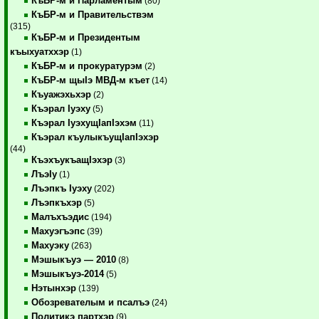
КъБР-м и Парламентым
(80)
КъБР-м и Правительствэм
(315)
КъБР-м и Президентым
къыхуатххэр
(1)
КъБР-м и прокуратурэм
(2)
КъБР-м щыIэ МВД-м къет
(14)
Къуажэхьхэр
(2)
Къэрал Iуэху
(5)
Къэрал IуэхущIапIэхэм
(11)
Къэрал къулыкъущIапIэхэр
(44)
КъэхъукъащIэхэр
(3)
ЛъэIу
(1)
Лъэпкъ Iуэху
(202)
Лъэпкъхэр
(5)
Малъхъэдис
(194)
Махуэгъэпс
(39)
Махуэку
(263)
Мэшыкъуэ — 2010
(8)
Мэшыкъуэ-2014
(5)
Нэтынхэр
(139)
Обозревателым и псалъэ
(24)
Политикэ партхэр
(9)