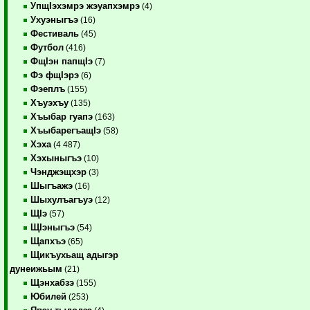
УпщIэхэмрэ жэуапхэмрэ
(4)
Ухуэныгъэ
(16)
Фестиваль
(45)
Футбол
(416)
ФщIэн папщIэ
(7)
Фэ фщIэрэ
(6)
Фэеплъ
(155)
Хъуэхъу
(135)
Хъыбар гуапэ
(163)
ХъыбарегъащIэ
(58)
Хэха
(4 487)
Хэхыныгъэ
(10)
Чэнджэщхэр
(3)
Шыгъажэ
(16)
Шыхулъагъуэ
(12)
ЩIэ
(57)
ЩIэныгъэ
(54)
Щапхъэ
(65)
Щикъухьащ адыгэр
дунеижьым
(21)
Щэнхабзэ
(155)
Юбилей
(253)