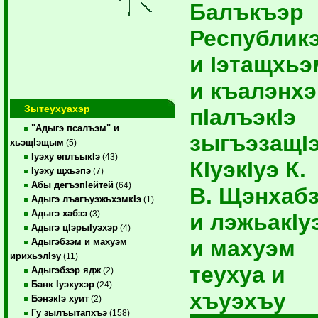
Балъкъэр
Республик
и Iэтащхьэ
и къалэнх
Зытеухуахэр
пIалъэкIэ
"Адыгэ псалъэм" и
зыгъэзащI
хьэщIэщым
(5)
Iуэху еплъыкIэ
(43)
КIуэкIуэ К.
Iуэху щхьэпэ
(7)
Абы дегъэпIейтей
(64)
В. Щэнхаб
Адыгэ лъагъуэжьхэмкIэ
(1)
Адыгэ хабзэ
(3)
и лэжьакIу
Адыгэ цIэрыIуэхэр
(4)
и махуэм
Адыгэбзэм и махуэм
ирихьэлIэу
(11)
теухуа и
Адыгэбзэр ядж
(2)
Банк Iуэхухэр
(24)
хъуэхъу
БэнэкIэ хуит
(2)
Гу зылъытапхъэ
(158)