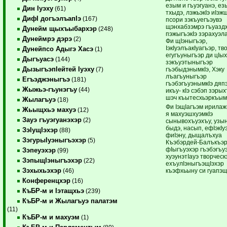
езым и гъуэгуанэ, ез
Дин Iуэху
(61)
тхыдэ, лэжьэкIэ иIэжщ
ДифI догъэлъапIэ
(167)
псори зэкъуегъэувэ
щэнхабзэмрэ гъуазд
Дунейм щыхъыбархэр
(248)
пэжыгъэкIэ зэрахуэл
Дунеймрэ дэрэ
(2)
Фи щIэныгъэр,
IэкIуэлъакIуагъэр, тв
Дунейпсо Адыгэ Хасэ
(1)
егугъуныгъэр ди цIы
Дыгъуасэ
(144)
зэкъуэтыныгъэр
ДызыгъэпIейтей Iуэху
гъэбыдэнымкIэ, Хэку
(7)
лъагъуныгъэр
Егъэджэныгъэ
(181)
гъэбэгъуэнымкIэ дяпэ
Жыжьэ-гъунэгъу
(44)
икъу- кIэ сэбэп зэры
шэч къытесхьэркъым
Жылагъуэ
(18)
Фи IэщIагъэм ирилаж
Жьыщхьэ махуэ
(12)
я махуэшхуэмкIэ
Зауэ гъуэгуанэхэр
(2)
сынывохъуэхъу, узы
быдэ, насып, ефIэкI
ЗэIущIэхэр
(88)
фиIэну, дыщалъхуа
ЗэгурыIуэныгъэхэр
(5)
Къэбэрдей-Балъкъэ
фIыгъуэхэр гъэбэгъ
Зэпеуэхэр
(99)
хуэунэтIауэ творческ
ЗэпыщIэныгъэхэр
(22)
ехъулIэныгъэщIэхэр
Зэхыхьэхэр
къэфхьыну си гуапэщ
(46)
Конференцхэр
(16)
КъБР-м и Iэтащхьэ
(239)
КъБР-м и Жылагъуэ палатэм
(11)
КъБР-м и махуэм
(1)