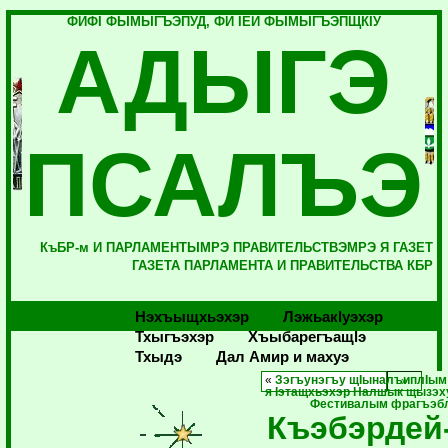
ФИФI ФЫМЫГЪЭПУД, ФИ IЕЙ ФЫМЫГЪЭПЩКIУ
АДЫГЭ
ПСАЛЪЭ
КъБР-м И ПАРЛАМЕНТЫМРЭ ПРАВИТЕЛЬСТВЭМРЭ Я ГАЗЕТ
ГАЗЕТА ПАРЛАМЕНТА И ПРАВИТЕЛЬСТВА КБР
Нэхъыщхьэхэр
Лэжьакlуэхэр
Тхыгъэхэр
Хъыбарегъащlэ
Тхыдэ
Дал Амир и махуэ
«
Зэгъунэгъу щIыналъиплIым
я Iэтащхьэхэр Налшык щызэ
Фестивалым фрагъэб
Къэбэрдей