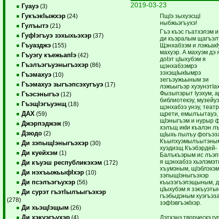
2019-03-23
Гуауэ
(3)
ГукъэкIыжхэр
ПщIэ зыхуэсщI
(24)
ныбжьэгъухэ!
Гулъытэ
(21)
Гъэ къэс гъатхэпэм и
ГуфIэгъуэ зэхыхьэхэр
(37)
ди къэралым щагъэл
Гъуазджэ
Щэнхабзэм и лэжьакI
(155)
махуэр. А махуэм дэ 
Гъуэгу къежьапIэ
(42)
доIэт цIыхубэм я
Гъэлъэгъуэныгъэхэр
(86)
щэнхабзэмрэ
зэхэщIыкIымрэ
Гъэмахуэ
(10)
зегъэужьыным зи
Гъэмахуэ зыгъэпсэхугъуэ
(17)
лэжьыгъэр хуэунэтIа
Фызыпэрыт Iуэхум, а
Гъэсэныгъэ
(12)
библиотекэу, музейуэ
ГъэщIэгъуэнщ
(18)
щэнхабзэ унэу, теат
ДАХ
щрети, емылъытауэ,
(59)
щIэныгъэм и нурыр 
Джэрпэджэж
(9)
хэлъщ икIи къалэн л
Дзюдо
(2)
щIыхь пылъу фогъэз
Къыпхуэмылъытэны
Ди зэпыщIэныгъэхэр
(30)
хуэдизщ Къэбэрдей-
Ди куейхэм
(1)
Балъкъэрым ис лъэп
я щэнхабзэ хьэлэмэ
Ди къуэш республикэхэм
(172)
хъумэным, щIэблэхэм
Ди нэхъыжьыфIхэр
(10)
зэпыщIэныгъэхэр
Ди псэлъэгъухэр
къызэгъэпэщыным, 
(56)
цIыхубэм я зэкъуэты
Ди сурэт гъэтIылъыгъэхэр
гъэбыдэным хуэгъэз
(278)
зэфIэвгъэкIхэр.
Ди хьэщIэщым
(26)
Ди хэкуэгъухэр
Дэтхэнэ творческэ г
(4)