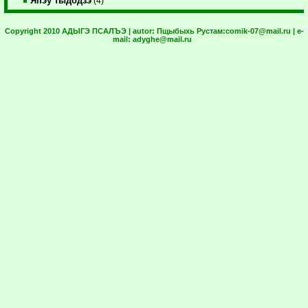
Япэу тыдодзэ
(4)
Copyright 2010 АДЫГЭ ПСАЛЪЭ | autor:
Пщыбыхь Рустам:
comik-07@mail.ru
| e-
mail:
adyghe@mail.ru