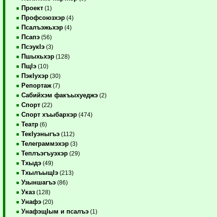
Проект
(1)
Профсоюзхэр
(4)
Псалъэжьхэр
(4)
Псапэ
(56)
ПсэукIэ
(3)
Пшыхьхэр
(128)
ПщIэ
(10)
ПэкIухэр
(30)
Репортаж
(7)
Сабийхэм факъыхуеджэ
(2)
Спорт
(22)
Спорт хъыбархэр
(474)
Театр
(6)
ТекIуэныгъэ
(112)
Телеграммэхэр
(3)
Теплъэгъуэхэр
(29)
Тхыдэ
(49)
ТхылъыщIэ
(213)
Узыншагъэ
(86)
Указ
(128)
Унафэ
(20)
УнафэщIым и псалъэ
(1)