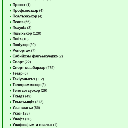
Проект
(1)
Профсоюзхэр
(4)
Псалъэжьхэр
(4)
Псапэ
(56)
ПсэукIэ
(3)
Пшыхьхэр
(128)
ПщIэ
(10)
ПэкIухэр
(30)
Репортаж
(7)
Сабийхэм факъыхуеджэ
(2)
Спорт
(22)
Спорт хъыбархэр
(475)
Театр
(6)
ТекIуэныгъэ
(112)
Телеграммэхэр
(3)
Теплъэгъуэхэр
(29)
Тхыдэ
(49)
ТхылъыщIэ
(213)
Узыншагъэ
(86)
Указ
(128)
Унафэ
(20)
УнафэщIым и псалъэ
(1)