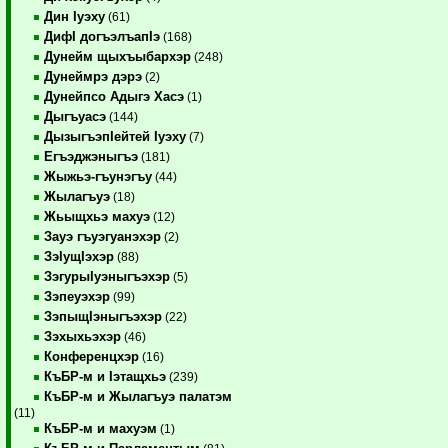
Дин Iуэху
(61)
ДифI догъэлъапIэ
(168)
Дунейм щыхъыбархэр
(248)
Дунеймрэ дэрэ
(2)
Дунейпсо Адыгэ Хасэ
(1)
Дыгъуасэ
(144)
ДызыгъэпIейтей Iуэху
(7)
Егъэджэныгъэ
(181)
Жыжьэ-гъунэгъу
(44)
Жылагъуэ
(18)
Жьыщхьэ махуэ
(12)
Зауэ гъуэгуанэхэр
(2)
ЗэIущIэхэр
(88)
ЗэгурыIуэныгъэхэр
(5)
Зэпеуэхэр
(99)
ЗэпыщIэныгъэхэр
(22)
Зэхыхьэхэр
(46)
Конференцхэр
(16)
КъБР-м и Iэтащхьэ
(239)
КъБР-м и Жылагъуэ палатэм
(11)
КъБР-м и махуэм
(1)