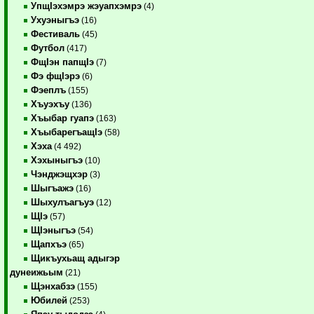
УпщIэхэмрэ жэуапхэмрэ
(4)
Ухуэныгъэ
(16)
Фестиваль
(45)
Футбол
(417)
ФщIэн папщIэ
(7)
Фэ фщIэрэ
(6)
Фэеплъ
(155)
Хъуэхъу
(136)
Хъыбар гуапэ
(163)
ХъыбарегъащIэ
(58)
Хэха
(4 492)
Хэхыныгъэ
(10)
Чэнджэщхэр
(3)
Шыгъажэ
(16)
Шыхулъагъуэ
(12)
ЩIэ
(57)
ЩIэныгъэ
(54)
Щапхъэ
(65)
Щикъухьащ адыгэр
дунеижьым
(21)
Щэнхабзэ
(155)
Юбилей
(253)