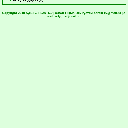
Япэу тыдодзэ
(4)
Copyright 2010 АДЫГЭ ПСАЛЪЭ | autor:
Пщыбыхь Рустам:
comik-07@mail.ru
| e-
mail:
adyghe@mail.ru