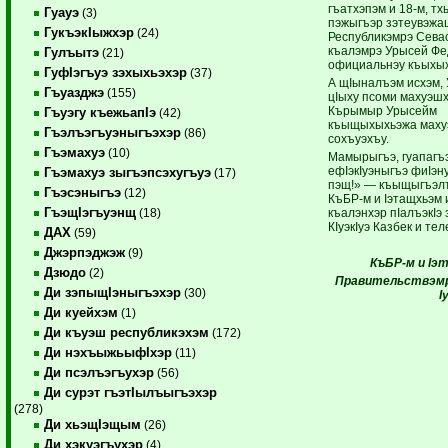
гъатхэпэм и 18-м, тх
Гуауэ
(3)
пэжыгъэр зэтеувэж
ГукъэкIыжхэр
(24)
Республикэмрэ Сева
къалэмрэ Урысей Ф
Гулъытэ
(21)
официальнэу къыхы
ГуфIэгъуэ зэхыхьэхэр
(37)
А щIыналъэм исхэм,
Гъуазджэ
(155)
цIыху псоми махуэшх
Кърымыр Урысейм
Гъуэгу къежьапIэ
(42)
къыщыхыхьэжа махуэ
Гъэлъэгъуэныгъэхэр
(86)
сохъуэхъу.
Гъэмахуэ
(10)
Мамырыгъэ, гуапагъэ
ефIэкIуэныгъэ фиIэну
Гъэмахуэ зыгъэпсэхугъуэ
(17)
пэщ!» — къыщыгъэл
Гъэсэныгъэ
(12)
КъБР-м и Iэтащхьэм 
ГъэщIэгъуэнщ
къалэнхэр пIалъэкIэ
(18)
КIуэкIуэ Казбек и тел
ДАХ
(59)
Джэрпэджэж
(9)
КъБР-м и Iэ
Дзюдо
(2)
Правительствэмрэ
Ди зэпыщIэныгъэхэр
(30)
I
Ди куейхэм
(1)
Ди къуэш республикэхэм
(172)
Ди нэхъыжьыфIхэр
(11)
Ди псэлъэгъухэр
(56)
Ди сурэт гъэтIылъыгъэхэр
(278)
Ди хьэщIэщым
(26)
Ди хэкуэгъухэр
(4)