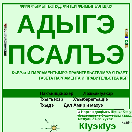
ФИФI ФЫМЫГЪЭПУД, ФИ IЕЙ ФЫМЫГЪЭПЩКIУ
АДЫГЭ
ПСАЛЪЭ
КъБР-м И ПАРЛАМЕНТЫМРЭ ПРАВИТЕЛЬСТВЭМРЭ Я ГАЗЕТ
ГАЗЕТА ПАРЛАМЕНТА И ПРАВИТЕЛЬСТВА КБР
Нэхъыщхьэхэр
Лэжьакlуэхэр
Тхыгъэхэр
Хъыбарегъащlэ
Тхыдэ
Дал Амир и махуэ
«
Нартан дащIыхь Щэнхабзэ 
федеральнэ бюджетым къыхэ
мелуан 21-рэ хухах
КIуэкIуэ
КъБР-