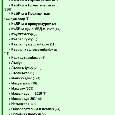
КъБР-м и Парламентым
(81)
КъБР-м и Правительствэм
(316)
КъБР-м и Президентым
къыхуатххэр
(1)
КъБР-м и прокуратурэм
(2)
КъБР-м щыIэ МВД-м къет
(14)
Къуажэхьхэр
(2)
Къэрал Iуэху
(5)
Къэрал IуэхущIапIэхэм
(11)
Къэрал къулыкъущIапIэхэр
(44)
КъэхъукъащIэхэр
(3)
ЛъэIу
(1)
Лъэпкъ Iуэху
(202)
Лъэпкъхэр
(5)
Малъхъэдис
(194)
Махуэгъэпс
(39)
Махуэку
(265)
Мэшыкъуэ — 2010
(8)
Мэшыкъуэ-2014
(5)
Нэтынхэр
(140)
Обозревателым и псалъэ
(24)
Политикэ партхэр
(9)