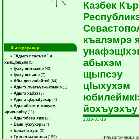
Казбек Къ
Республик
Севастопо
къалэмрэ 
Зытеухуахэр
унафэщIхэ
"Адыгэ псалъэм" и
абыхэм
хьэщIэщым
(5)
Iуэху еплъыкIэ
(43)
щыпсэу
Iуэху щхьэпэ
(7)
Абы дегъэпIейтей
(64)
цIыхухэм
Адыгэ лъагъуэжьхэмкIэ
(1)
Адыгэ хабзэ
(3)
юбилеймкI
Адыгэ цIэрыIуэхэр
(4)
йохъуэхъу
Адыгэбзэм и махуэм
ирихьэлIэу
(11)
Адыгэбзэр ядж
(2)
2019-03-19
Банк Iуэхухэр
(24)
БэнэкIэ хуит
(2)
Гу зылъытапхъэ
(158)
«Илъэситху япэкIэ, 2