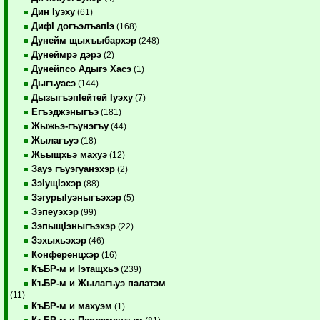
Дин Iуэху
(61)
ДифI догъэлъапIэ
(168)
Дунейм щыхъыбархэр
(248)
Дунеймрэ дэрэ
(2)
Дунейпсо Адыгэ Хасэ
(1)
Дыгъуасэ
(144)
ДызыгъэпIейтей Iуэху
(7)
Егъэджэныгъэ
(181)
Жыжьэ-гъунэгъу
(44)
Жылагъуэ
(18)
Жьыщхьэ махуэ
(12)
Зауэ гъуэгуанэхэр
(2)
ЗэIущIэхэр
(88)
ЗэгурыIуэныгъэхэр
(5)
Зэпеуэхэр
(99)
ЗэпыщIэныгъэхэр
(22)
Зэхыхьэхэр
(46)
Конференцхэр
(16)
КъБР-м и Iэтащхьэ
(239)
КъБР-м и Жылагъуэ палатэм
(11)
КъБР-м и махуэм
(1)