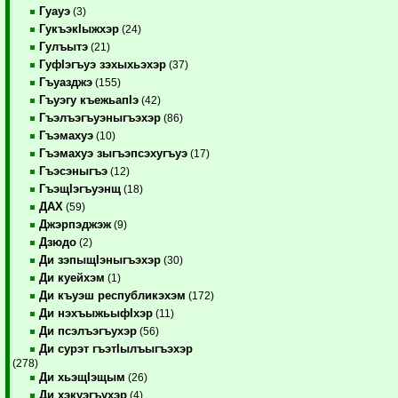
Гуауэ
(3)
ГукъэкIыжхэр
(24)
Гулъытэ
(21)
ГуфIэгъуэ зэхыхьэхэр
(37)
Гъуазджэ
(155)
Гъуэгу къежьапIэ
(42)
Гъэлъэгъуэныгъэхэр
(86)
Гъэмахуэ
(10)
Гъэмахуэ зыгъэпсэхугъуэ
(17)
Гъэсэныгъэ
(12)
ГъэщIэгъуэнщ
(18)
ДАХ
(59)
Джэрпэджэж
(9)
Дзюдо
(2)
Ди зэпыщIэныгъэхэр
(30)
Ди куейхэм
(1)
Ди къуэш республикэхэм
(172)
Ди нэхъыжьыфIхэр
(11)
Ди псэлъэгъухэр
(56)
Ди сурэт гъэтIылъыгъэхэр
(278)
Ди хьэщIэщым
(26)
Ди хэкуэгъухэр
(4)