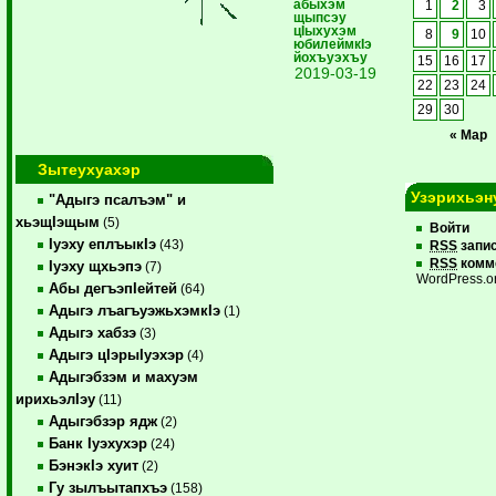
абыхэм
1
2
3
щыпсэу
цIыхухэм
8
9
10
юбилеймкIэ
йохъуэхъу
15
16
17
2019-03-19
22
23
24
29
30
« Мар
Зытеухуахэр
Узэрихьэн
"Адыгэ псалъэм" и
хьэщIэщым
(5)
Войти
Iуэху еплъыкIэ
(43)
RSS
запи
RSS
комм
Iуэху щхьэпэ
(7)
WordPress.o
Абы дегъэпIейтей
(64)
Адыгэ лъагъуэжьхэмкIэ
(1)
Адыгэ хабзэ
(3)
Адыгэ цIэрыIуэхэр
(4)
Адыгэбзэм и махуэм
ирихьэлIэу
(11)
Адыгэбзэр ядж
(2)
Банк Iуэхухэр
(24)
БэнэкIэ хуит
(2)
Гу зылъытапхъэ
(158)