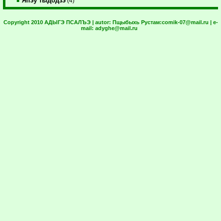
Япэу тыдодзэ
(4)
Copyright 2010 АДЫГЭ ПСАЛЪЭ | autor:
Пщыбыхь Рустам:
comik-07@mail.ru
| e-
mail:
adyghe@mail.ru