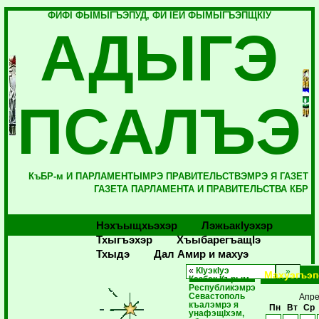
ФИФI ФЫМЫГЪЭПУД, ФИ IЕЙ ФЫМЫГЪЭПЩКIУ
АДЫГЭ
ПСАЛЪЭ
КъБР-м И ПАРЛАМЕНТЫМРЭ ПРАВИТЕЛЬСТВЭМРЭ Я ГАЗЕТ
ГАЗЕТА ПАРЛАМЕНТА И ПРАВИТЕЛЬСТВА КБР
Нэхъыщхьэхэр
Лэжьакlуэхэр
Тхыгъэхэр
Хъыбарегъащlэ
Тхыдэ
Дал Амир и махуэ
«
КIуэкIуэ
Махуэгъэп
Казбек Кърым
Республикэмрэ
Севастополь
Апре
къалэмрэ я
Пн
Вт
Ср
унафэщIхэм,