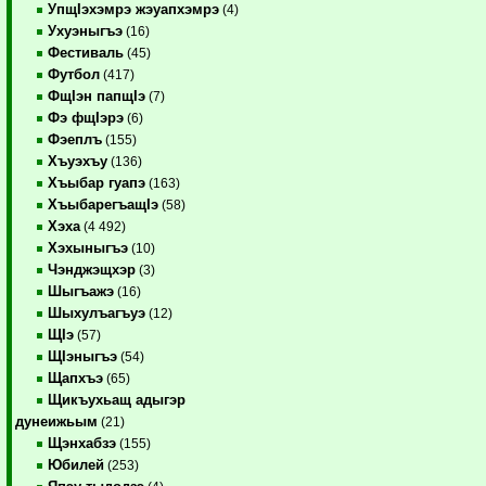
УпщIэхэмрэ жэуапхэмрэ
(4)
Ухуэныгъэ
(16)
Фестиваль
(45)
Футбол
(417)
ФщIэн папщIэ
(7)
Фэ фщIэрэ
(6)
Фэеплъ
(155)
Хъуэхъу
(136)
Хъыбар гуапэ
(163)
ХъыбарегъащIэ
(58)
Хэха
(4 492)
Хэхыныгъэ
(10)
Чэнджэщхэр
(3)
Шыгъажэ
(16)
Шыхулъагъуэ
(12)
ЩIэ
(57)
ЩIэныгъэ
(54)
Щапхъэ
(65)
Щикъухьащ адыгэр
дунеижьым
(21)
Щэнхабзэ
(155)
Юбилей
(253)