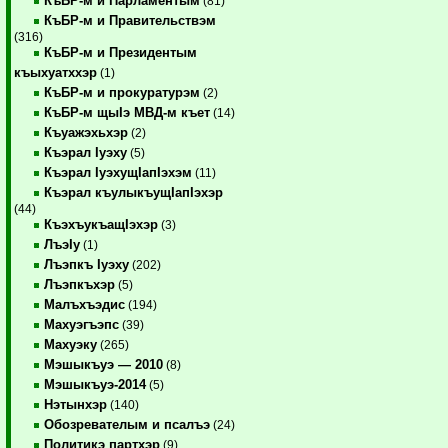
КъБР-м и Парламентым
(81)
КъБР-м и Правительствэм
(316)
КъБР-м и Президентым
къыхуатххэр
(1)
КъБР-м и прокуратурэм
(2)
КъБР-м щыIэ МВД-м къет
(14)
Къуажэхьхэр
(2)
Къэрал Iуэху
(5)
Къэрал IуэхущIапIэхэм
(11)
Къэрал къулыкъущIапIэхэр
(44)
КъэхъукъащIэхэр
(3)
ЛъэIу
(1)
Лъэпкъ Iуэху
(202)
Лъэпкъхэр
(5)
Малъхъэдис
(194)
Махуэгъэпс
(39)
Махуэку
(265)
Мэшыкъуэ — 2010
(8)
Мэшыкъуэ-2014
(5)
Нэтынхэр
(140)
Обозревателым и псалъэ
(24)
Политикэ партхэр
(9)