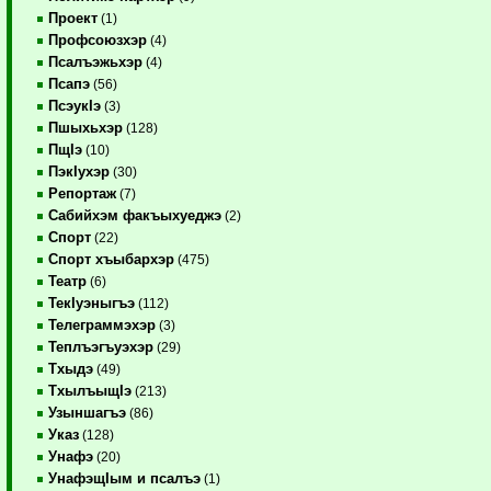
Проект
(1)
Профсоюзхэр
(4)
Псалъэжьхэр
(4)
Псапэ
(56)
ПсэукIэ
(3)
Пшыхьхэр
(128)
ПщIэ
(10)
ПэкIухэр
(30)
Репортаж
(7)
Сабийхэм факъыхуеджэ
(2)
Спорт
(22)
Спорт хъыбархэр
(475)
Театр
(6)
ТекIуэныгъэ
(112)
Телеграммэхэр
(3)
Теплъэгъуэхэр
(29)
Тхыдэ
(49)
ТхылъыщIэ
(213)
Узыншагъэ
(86)
Указ
(128)
Унафэ
(20)
УнафэщIым и псалъэ
(1)