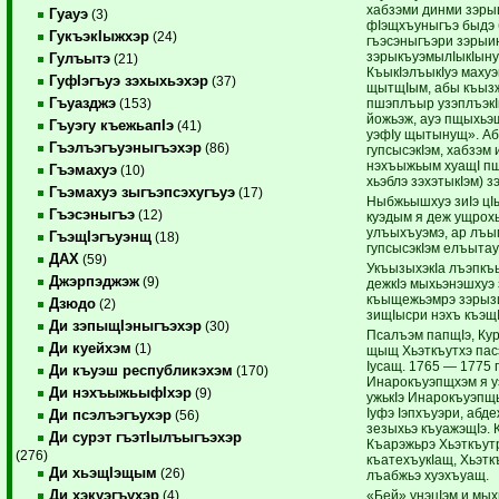
хабзэми динми зэры
Гуауэ
(3)
фIэщхъуныгъэ быдэ 
ГукъэкIыжхэр
(24)
гъэсэныгъэри зэрыин
зэрыкъуэмылIыкIыну
Гулъытэ
(21)
КъыкIэлъыкIуэ махуэ
ГуфIэгъуэ зэхыхьэхэр
(37)
щытщIым, абы къыз
Гъуазджэ
пшэплъыр узэплъэкI
(153)
йожьэж, ауэ пщыхьэ
Гъуэгу къежьапIэ
(41)
уэфIу щытынущ». Абы
Гъэлъэгъуэныгъэхэр
(86)
гупсысэкIэм, хабзэм
нэхъыжьым хуащI пщ
Гъэмахуэ
(10)
хьэблэ зэхэтыкIэм) 
Гъэмахуэ зыгъэпсэхугъуэ
(17)
Ныбжьышхуэ зиIэ цI
Гъэсэныгъэ
(12)
куэдым я деж ущрохь
улъыхъуэмэ, ар лъым
ГъэщIэгъуэнщ
(18)
гупсысэкIэм елъытау
ДАХ
(59)
УкъызыхэкIа лъэпкъ
Джэрпэджэж
(9)
дежкIэ мыхьэнэшхуэ 
къыщежьэмрэ зэрызи
Дзюдо
(2)
зищIысри нэхъ къэщ
Ди зэпыщIэныгъэхэр
(30)
Псалъэм папщIэ, Ку
Ди куейхэм
(1)
щыщ Хьэткъутхэ па
Iусащ. 1765 — 1775 
Ди къуэш республикэхэм
(170)
Инарокъуэпщхэм я уэ
Ди нэхъыжьыфIхэр
(9)
ужькIэ Инарокъуэпщы
Iуфэ Iэпхъуэри, абд
Ди псэлъэгъухэр
(56)
зезыхьэ къуажэщIэ. 
Ди сурэт гъэтIылъыгъэхэр
Къарэжьрэ Хьэткъут
(276)
къатехъукIащ, Хьэтк
Ди хьэщIэщым
(26)
лъабжьэ хуэхъуащ.
Ди хэкуэгъухэр
«Бей» унэцIэм и мых
(4)