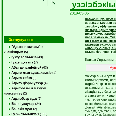
узэIэбэкI
2019-03-05
Кавказ Ищхъэрэм 
зэрыхуагъэувыр и 
хьэщIэхуэфIу щыты
яIэтырт. Адыгэ уна
ямыухыурэ адрейр
пасэ зэманхэм. Ун
Зытеухуахэр
ар Тхьэм и IэмыркIэ
къалъытэу, хуэсак
"Адыгэ псалъэм" и
«ХьэщIэ къокIуэ, 
къыдэкIуэнущ», жаI
хьэщIэщым
(5)
Iуэху еплъыкIэ
(43)
Кавказ Ищхъэрэм 
Iуэху щхьэпэ
(7)
Абы дегъэпIейтей
Мус
(63)
Адыгэ лъагъуэжьхэмкIэ
(1)
хабзэр абы и гум 
Адыгэ хабзэ
(3)
балъкъэрхэми, осе
Адыгэ цIэрыIуэхэр
(4)
адрей бгырыс лъэп
акъылым и лъагапI
Адыгэбзэм и махуэм
лIэщIыгъуэ бжыгъэк
ирихьэлIэу
(2)
лъэпкъым и тхыдэ 
Адыгэбзэр ядж
(2)
1975 гъэм сепсэлъэ
Банк Iуэхухэр
щыщ, балъкъэрхэм я
(24)
Донгай. Абы фIы ды
БэнэкIэ хуит
(2)
тхыдэм, адыгэбзи, о
Гу зылъытапхъэ
(156)
гъунэгъу зыбжанэм я