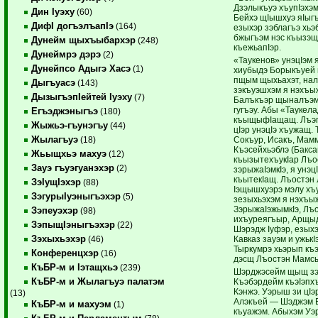
Дзэлыкъуэ хъупIэхэ
Дин Iуэху
(60)
Бейхэ щIышхуэ яIыгъ
ДифI догъэлъапIэ
(164)
езыхэр зэблагъэ хьэ
бжыгъэм нэс къызэщI
Дунейм щыхъыбархэр
(248)
къежьапIэр.
Дунеймрэ дэрэ
(2)
«Таукенов» унэцIэм
Дунейпсо Адыгэ Хасэ
(1)
хиубыдэ Борыкъуей 
пщым щыхьахэт, нал
Дыгъуасэ
(143)
зэкъуэшхэм я нэхъыж
ДызыгъэпIейтей Iуэху
(7)
Балъкъэр щыналъэм 
гугъэу. Абы «Таукел
Егъэджэныгъэ
(180)
къыщыфIащащ. Лъэп
Жыжьэ-гъунэгъу
(44)
цIэр унэцIэ хъужащ.
Жылагъуэ
Сокъур, Исакъ, Мамм
(18)
Къэсейхьэблэ (Бакс
Жьыщхьэ махуэ
(12)
къызытехъукIар Лъ
Зауэ гъуэгуанэхэр
(2)
зэрыжаIэмкIэ, я унэц
къытекIащ. Лъостэн 
ЗэIущIэхэр
(88)
Iэщышхуэрэ мэлу хъу
ЗэгурыIуэныгъэхэр
(5)
зезыхьэхэм я нэхъы
ЗэрыжаIэжымкIэ, Лъ
Зэпеуэхэр
(98)
ихъуреягъыр, Арщыд
ЗэпыщIэныгъэхэр
(22)
Шэрэдж Iуфэр, езых
Зэхыхьэхэр
Кавказ зауэм и ужьк
(46)
Тыркумрэ хьэрып къ
Конференцхэр
(16)
дэсщ Лъостэн Мамсыр
КъБР-м и Iэтащхьэ
(239)
Шэрджэсейм щыщ зэк
КъБР-м и Жылагъуэ палатэм
Къэбэрдейм къэIэпхъ
Кэнжэ. Уэрыш зи цI
(13)
Алэкъей — Шэджэм Е
КъБР-м и махуэм
(1)
къуажэм. Абыхэм Уэ