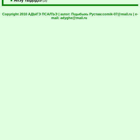
Япэу тыдодзэ
(3)
Copyright 2010 АДЫГЭ ПСАЛЪЭ | autor:
Пщыбыхь Рустам:
comik-07@mail.ru
| e-
mail:
adyghe@mail.ru