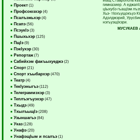
иIащ Ставрополь к
гимназиер. А еджап
Проект
(1)
цIыхубэ гъащIэм лъэ
Профсоюзхэр
(4)
Хьэ- тIохъущокъуэ К
Псалъэжьхэр
Адэлджэрий, Урусби
(4)
нэгъуэщIхэри.
Псапэ
(56)
МУСУКАЕВ 
ПсэукIэ
(3)
Пшыхьхэр
(125)
ПщIэ
(9)
ПэкIухэр
(30)
Репортаж
(7)
Сабийхэм факъыхуеджэ
(2)
Спорт
(21)
Спорт хъыбархэр
(470)
Театр
(4)
ТекIуэныгъэ
(112)
Телеграммэхэр
(3)
Теплъэгъуэхэр
(47)
Тхыдэ
(49)
ТхылъыщIэ
(208)
Узыншагъэ
(84)
Указ
(128)
Унафэ
(20)
УнафэщIым и псалъэ
(1)