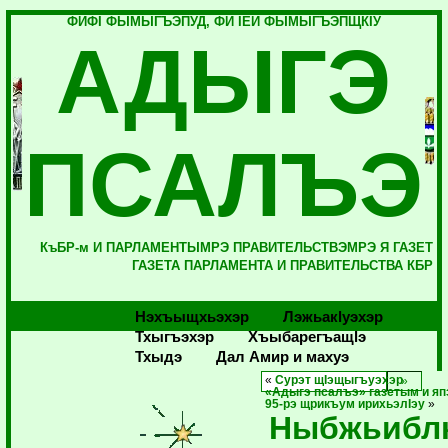
ФИФI ФЫМЫГЪЭПУД, ФИ IЕЙ ФЫМЫГЪЭПЩКIУ
АДЫГЭ
ПСАЛЪЭ
КъБР-м И ПАРЛАМЕНТЫМРЭ ПРАВИТЕЛЬСТВЭМРЭ Я ГАЗЕТ
ГАЗЕТА ПАРЛАМЕНТА И ПРАВИТЕЛЬСТВА КБР
Нэхъыщхьэхэр
Лэжьакlуэхэр
Тхыгъэхэр
Хъыбарегъащlэ
Тхыдэ
Дал Амир и махуэ
«
Сурэт щIэщыгъуэхэр
«Адыгэ псалъэ» газетым и я
95-рэ щрикъум ирихьэлIэу
»
Ныбжьиблк