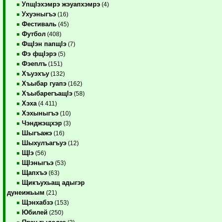
УпщIэхэмрэ жэуапхэмрэ
(4)
Ухуэныгъэ
(16)
Фестиваль
(45)
Футбол
(408)
ФщIэн папщIэ
(7)
Фэ фщIэрэ
(5)
Фэеплъ
(151)
Хъуэхъу
(132)
Хъыбар гуапэ
(162)
ХъыбарегъащIэ
(58)
Хэха
(4 411)
Хэхыныгъэ
(10)
Чэнджэщхэр
(3)
Шыгъажэ
(16)
Шыхулъагъуэ
(12)
ЩIэ
(56)
ЩIэныгъэ
(53)
Щапхъэ
(63)
Щикъухьащ адыгэр
дунеижьым
(21)
Щэнхабзэ
(153)
Юбилей
(250)