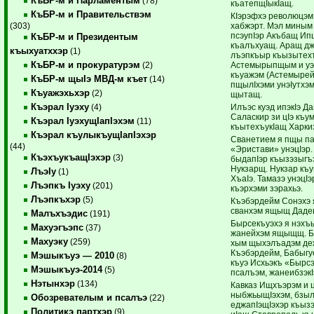
КъБР-м и Парламентым
(78)
къатепщIыкIащ.
КъБР-м и Правительствэм
КIэрэфхэ революцэм 
хабжэрт. Мэл миным н
(303)
псэупIэр Акъбащ Ип
КъБР-м и Президентым
къалъхуащ. Аращ дж
къыхуатххэр
(1)
лъэпкъыр къызытехъ
КъБР-м и прокуратурэм
Астемырыпщым и уэр
(2)
къуажэм (Астемырей)
КъБР-м щыIэ МВД-м къет
(14)
пщылIхэми унэIутхэм
Къуажэхьхэр
(2)
щытащ.
Къэрал Iуэху
Илъэс куэд ипэкIэ Д
(4)
Саласкир зи цIэ къу
Къэрал IуэхущIапIэхэм
(11)
къытехъукIащ Харкиз
Къэрал къулыкъущIапIэхэр
Сванетием я пщы п
(44)
«Эристави» унэцIэр
КъэхъукъащIэхэр
(3)
быдапIэр къызэзыгъ
Нукзарщ. Нукзар къу
ЛъэIу
(1)
ХъаIэ. Тамазэ унэцI
Лъэпкъ Iуэху
(201)
къэрхэми зэрахьэ.
Лъэпкъхэр
(5)
Къэбэрдейм Сонэхэ я
сванхэм ящыщ Дадеш
Малъхъэдис
(191)
Бырсекъуэхэ я нэхъ
Махуэгъэпс
(37)
жанейхэм ящыщщ. Б
Махуэку
(259)
хым щыхэлъадэм де
Къэбэрдейм, Бабыгуе
Мэшыкъуэ — 2010
(8)
къуэ Исхьэкъ «Бырс
Мэшыкъуэ-2014
(5)
псалъэм, жанеибзэкI
Нэтынхэр
(134)
Кавказ Ищхъэрэм и 
ныбжьыщIэхэм, бзыл
Обозревателым и псалъэ
(22)
еджапIэщIэхэр къызэ
Политикэ партхэр
(9)