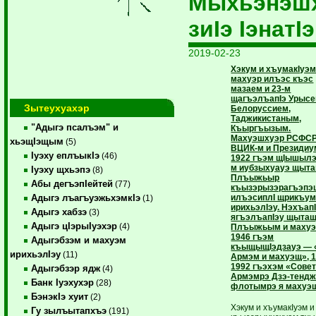
Мыхьэнэш
зиIэ IэнатIэ
2019-02-23
Хэкум и хъумакIуэм
махуэр илъэс къэс
мазаем и 23-м
щагъэлъапIэ Урысе
Зытеухуахэр
Белоруссием,
Таджикистаным,
"Адыгэ псалъэм" и
Къыргъызым.
Махуэшхуэр РСФСР
хьэщIэщым
(5)
ВЦИК-м и Президи
Iуэху еплъыкIэ
(46)
1922 гъэм щIышылэ
м иубзыхуауэ щыта
Iуэху щхьэпэ
(8)
Плъыжьыр
Абы дегъэпIейтей
(77)
къызэрызэрагъэпэ
илъэсиплI щрикъу
Адыгэ лъагъуэжьхэмкIэ
(1)
ирихьэлIэу. Нэхъап
Адыгэ хабзэ
(3)
ягъэлъапIэу щытащ
Адыгэ цIэрыIуэхэр
(4)
Плъыжьым и махуэ
1946 гъэм
Адыгэбзэм и махуэм
къыщыщIэдзауэ — 
ирихьэлIэу
(11)
Армэм и махуэщ», 
1992 гъэхэм «Сове
Адыгэбзэр ядж
(4)
Армэмрэ Дзэ-тенд
Банк Iуэхухэр
(28)
флотымрэ я махуэ
БэнэкIэ хуит
(2)
Хэкум и хъумакIуэм и
Гу зылъытапхъэ
(191)