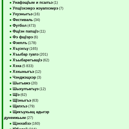
УнафэщIым и псалъэ
(1)
УпщIэхэмрэ жэуапхэмрэ
(7)
Ухуэныгъэ
(16)
Фестиваль
(34)
Футбол
(473)
ФщIэн папщIэ
(11)
Фэ фщIэрэ
(6)
Фэеплъ
(178)
Хъуэхъу
(165)
Хъыбар гуапэ
(201)
ХъыбарегъащIэ
(62)
Хэха
(5 833)
Хэхыныгъэ
(12)
Чэнджэщхэр
(3)
Шыгъажэ
(20)
Шыхулъагъуэ
(12)
ЩIэ
(62)
ЩIэныгъэ
(63)
Щапхъэ
(79)
Щикъухьащ адыгэр
дунеижьым
(27)
Щэнхабзэ
(160)