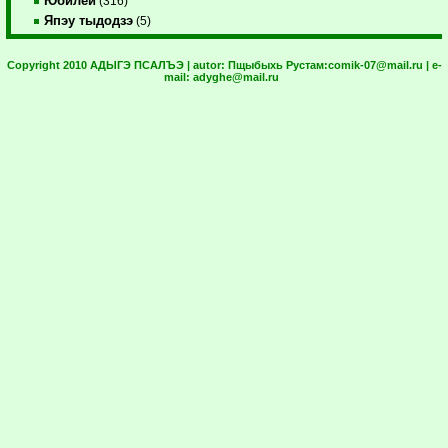
Юбилей
(316)
Япэу тыдодзэ
(5)
Copyright 2010 АДЫГЭ ПСАЛЪЭ | autor:
Пщыбыхь Рустам:
comik-07@mail.ru
| e-
mail:
adyghe@mail.ru