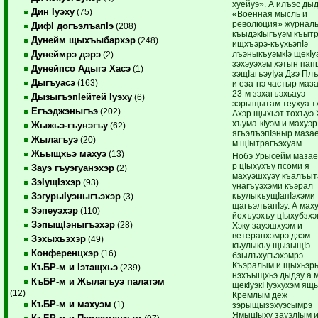
хуейуэ». А илъэс ды
Дин Iуэху
(75)
«Военная мысль и
революция» журнал
ДифI догъэлъапIэ
(208)
къыдэкIыгъуэм къыт
Дунейм щыхъыбархэр
(248)
ищхъэрэ-къухьэпIэ
лъэныкъуэмкIэ щекIу
Дунеймрэ дэрэ
(2)
зэхэуэхэм хэтын пап
Дунейпсо Адыгэ Хасэ
(1)
зэщIагъэуIуа Дзэ П
Дыгъуасэ
(163)
и еза-нэ частыр маз
23-м зэхагъэхьауэ
ДызыгъэпIейтей Iуэху
(6)
зэрыщытам теухуа т
Егъэджэныгъэ
(202)
Ахэр щыхьэт тохъуэ 
хъума-кIуэм и махуэр
Жыжьэ-гъунэгъу
(62)
ягъэлъэпIэныр мазае
Жылагъуэ
(20)
м щIытрагъэхуам.
Жьыщхьэ махуэ
(13)
Нобэ Урысейм мазае
р цIыхухъу псоми я
Зауэ гъуэгуанэхэр
(2)
махуэшхуэу къалъыт
ЗэIущIэхэр
(93)
унагъуэхэми къэрал
къулыкъущIапIэхэми
ЗэгурыIуэныгъэхэр
(3)
щагъэлъапIэу. А мах
Зэпеуэхэр
(110)
йохъуэхъу цIыхубзх
ЗэпыщIэныгъэхэр
(28)
Хэку зауэшхуэм и
ветеранхэмрэ дзэм
Зэхыхьэхэр
(49)
къулыкъу щызыщIэ
Конференцхэр
(16)
бзылъхугъэхэмрэ.
Къэралым и щыхьэр
КъБР-м и Iэтащхьэ
(239)
нэхъыщхьэ дыдэу а 
КъБР-м и Жылагъуэ палатэм
щекIуэкI Iуэхухэм я
(12)
Кремлым деж
КъБР-м и махуэм
(1)
зэрыщызэхуэсымрэ
ЯмыцIыху зауэлIым 