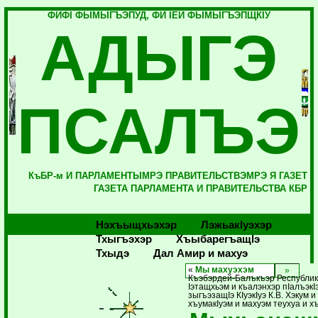
ФИФI ФЫМЫГЪЭПУД, ФИ IЕЙ ФЫМЫГЪЭПЩКIУ
АДЫГЭ
ПСАЛЪЭ
КъБР-м И ПАРЛАМЕНТЫМРЭ ПРАВИТЕЛЬСТВЭМРЭ Я ГАЗЕТ
ГАЗЕТА ПАРЛАМЕНТА И ПРАВИТЕЛЬСТВА КБР
Нэхъыщхьэхэр
Лэжьакlуэхэр
Тхыгъэхэр
Хъыбарегъащlэ
Тхыдэ
Дал Амир и махуэ
«
Мы махуэхэм
Къэбэрдей-Балъкъэр Республик
Iэтащхьэм и къалэнхэр пIалъэкI
зыгъэзащIэ КIуэкIуэ К.В. Хэкум и
хъумакIуэм и махуэм теухуа и х