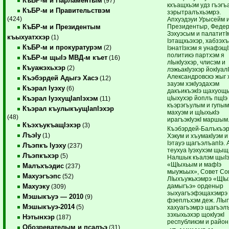
КъБР-м и Парламентым
(97)
кхъащхьэм удз гъэгъ
КъБР-м и Правительствэм
зэрытралъхьэмрэ.
(424)
Апхуэдэуи Урысейм 
Президентыр, Феде
КъБР-м и Президентым
Зэхуэсым и палатитI
къыхуатххэр
(1)
Iэтащхьэхэр, хабзэх
КъБР-м и прокуратурэм
(2)
IэнатIэхэм я унафэщI
политикэ партхэм я
КъБР-м щыIэ МВД-м къет
(16)
лIыкIуэхэр, члисэм и
Къуажэхьхэр
(2)
лэжьакIуэхэр йокIуал
Александровскэ жыг 
Къэбэрдей Адыгэ Хасэ
(12)
зауэм хэкIуэдахэм
Къэрал Iуэху
(6)
дакъикъэкIэ щахуощы
цIыхухэр йоплъ пщIэ 
Къэрал IуэхущIапIэхэм
(11)
къэрэгъулым и гупым
Къэрал къулыкъущIапIэхэр
махуэм и щIыхькIэ
(48)
ирагъэкIуэкI маршым
КъэхъукъащIэхэр
(3)
Къэбэрдей-Балъкъэ
ЛъэIу
(1)
Хэкум и хъумакIуэм и
Iэтауэ щагъэлъапIэ.
Лъэпкъ Iуэху
(237)
теухуа Iуэхухэм щыщ
Лъэпкъхэр
(5)
Налшык къалэм щыI
«ЩIыхьым и мафIэ
Малъхъэдис
(237)
мыужьых», Совет С
Махуэгъэпс
(52)
ЛIыхъужьхэмрэ «ЩIы
дамыгъэ» орденыр
Махуэку
(309)
зыхуагъэфэщахэмрэ
Мэшыкъуэ — 2010
(9)
фэеплъхэм деж. ЛIы
Мэшыкъуэ-2014
(5)
хахуагъэмрэ щагъэл
зэхыхьэхэр щокIуэкI
Нэтынхэр
(187)
республикэм и район
Обозревателым и псалъэ
(31)