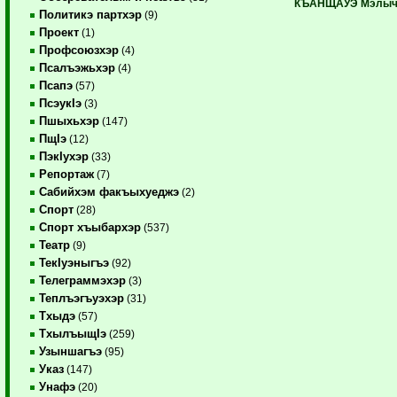
КЪАНЩАУЭ Мэлыч
Политикэ партхэр
(9)
Проект
(1)
Профсоюзхэр
(4)
Псалъэжьхэр
(4)
Псапэ
(57)
ПсэукIэ
(3)
Пшыхьхэр
(147)
ПщIэ
(12)
ПэкIухэр
(33)
Репортаж
(7)
Сабийхэм факъыхуеджэ
(2)
Спорт
(28)
Спорт хъыбархэр
(537)
Театр
(9)
ТекIуэныгъэ
(92)
Телеграммэхэр
(3)
Теплъэгъуэхэр
(31)
Тхыдэ
(57)
ТхылъыщIэ
(259)
Узыншагъэ
(95)
Указ
(147)
Унафэ
(20)