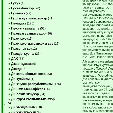
къызэрыунэхуам тхы
Гуауэ
(4)
къыдокIуэкI. 1923 гъ
Iэтауэ ягъэлъапIэрт
ГукъэкIыжхэр
(26)
лэжьакIуэбэмрэ
Гулъытэ
(27)
мэкъумэшыщIэхэмрэ 
Плъыжьыр къызэрыу
ГуфIэгъуэ зэхыхьэхэр
(41)
илъэси 5 зэрырикъур
Гъуазджэ
(175)
Тхыдэдж Миронов Б
Гъуэгу къежьапIэ
(52)
къызэрилъытэмкIэ, 
щыгъуэщ махуэшхуэ
Гъэлъэгъуэныгъэхэр
(96)
мыхьэнэр нэхъ наIуэ
Гъэмахуэ
(11)
щыщIидзар икIи 1923
щIышылэм и 18-м ВЦ
Гъэмахуэ зыгъэпсэхугъуэ
(17)
Президиумым къыдиг
Гъэсэныгъэ
(12)
унафэм япэу къыщых
щащ Дзэ Плъыжьыр 
ГъэщIэгъуэнщ
(25)
и 23-м къызэрагъэпэ
ДАХ
(68)
А Iуэхур ягъэлъэпIэ
Джэрпэджэж
(9)
щхьэусыгъуэ хуэхъу
теухуауэ Троцкий Ле
Дзюдо
(2)
гъэм мазаем и 5-м Iэ
Ди зэпыщIэныгъэхэр
(33)
зыщIидза, Республик
Ди куейхэм
(1)
дзэ советым и унаф
мыпхуэ- дэу
Ди къуэш республикэхэм
(176)
къыщыгъэлъэгъуащ:
Ди нэхъыжьыфIхэр
(14)
гъэм мазаем и 23-м 
къазэрыпэщIэувам
Ди псэлъэгъухэр
(64)
къыхэкIыу, цIыхубэм
Ди сурэт гъэтIылъыгъэхэр
мэкъумэшыщIэхэмрэ
(315)
властым къыхилъхьа
Ди хьэщIэщым
(18)
кIэ зэщIэузэда къару
имыIэу къызэгъэпэщ
Ди хэкуэгъухэр
(4)