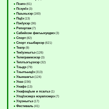
Псапэ
(61)
ПсэукIэ
(3)
Пшыхьхэр
(160)
ПщIэ
(13)
ПэкIухэр
(36)
Репортаж
(7)
Сабийхэм факъыхуеджэ
(3)
Спорт
(82)
Спорт хъыбархэр
(621)
Театр
(9)
ТекIуэныгъэ
(126)
Телеграммэхэр
(3)
Теплъэгъуэхэр
(32)
Тхыдэ
(79)
ТхылъыщIэ
(313)
Узыншагъэ
(124)
Указ
(156)
Унафэ
(13)
УнафэщIым и псалъэ
(1)
УпщIэхэмрэ жэуапхэмрэ
(7)
Ухуэныгъэ
(17)
Фестиваль
(41)