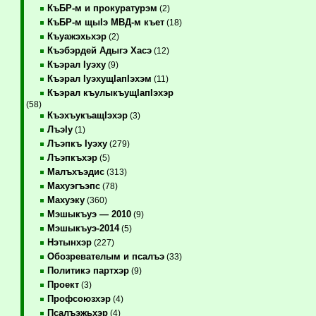
КъБР-м и прокуратурэм
(2)
КъБР-м щыIэ МВД-м къет
(18)
Къуажэхьхэр
(2)
Къэбэрдей Адыгэ Хасэ
(12)
Къэрал Iуэху
(9)
Къэрал IуэхущIапIэхэм
(11)
Къэрал къулыкъущIапIэхэр
(58)
КъэхъукъащIэхэр
(3)
ЛъэIу
(1)
Лъэпкъ Iуэху
(279)
Лъэпкъхэр
(5)
Малъхъэдис
(313)
Махуэгъэпс
(78)
Махуэку
(360)
Мэшыкъуэ — 2010
(9)
Мэшыкъуэ-2014
(5)
Нэтынхэр
(227)
Обозревателым и псалъэ
(33)
Политикэ партхэр
(9)
Проект
(3)
Профсоюзхэр
(4)
Псалъэжьхэр
(4)