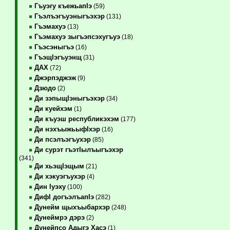
Гъуэгу къежьапIэ
(59)
Гъэлъэгъуэныгъэхэр
(131)
Гъэмахуэ
(13)
Гъэмахуэ зыгъэпсэхугъуэ
(18)
Гъэсэныгъэ
(16)
ГъэщIэгъуэнщ
(31)
ДАХ
(72)
Джэрпэджэж
(9)
Дзюдо
(2)
Ди зэпыщIэныгъэхэр
(34)
Ди куейхэм
(1)
Ди къуэш республикэхэм
(177)
Ди нэхъыжьыфIхэр
(16)
Ди псэлъэгъухэр
(85)
Ди сурэт гъэтIылъыгъэхэр
(341)
Ди хьэщIэщым
(21)
Ди хэкуэгъухэр
(4)
Дин Iуэху
(100)
ДифI догъэлъапIэ
(282)
Дунейм щыхъыбархэр
(248)
Дунеймрэ дэрэ
(2)
Дунейпсо Адыгэ Хасэ
(1)