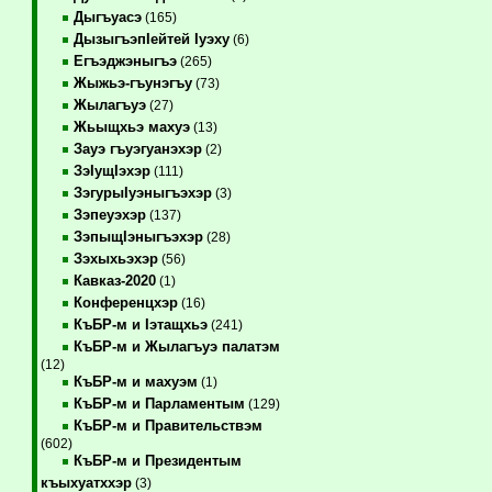
Дыгъуасэ
(165)
ДызыгъэпIейтей Iуэху
(6)
Егъэджэныгъэ
(265)
Жыжьэ-гъунэгъу
(73)
Жылагъуэ
(27)
Жьыщхьэ махуэ
(13)
Зауэ гъуэгуанэхэр
(2)
ЗэIущIэхэр
(111)
ЗэгурыIуэныгъэхэр
(3)
Зэпеуэхэр
(137)
ЗэпыщIэныгъэхэр
(28)
Зэхыхьэхэр
(56)
Кавказ-2020
(1)
Конференцхэр
(16)
КъБР-м и Iэтащхьэ
(241)
КъБР-м и Жылагъуэ палатэм
(12)
КъБР-м и махуэм
(1)
КъБР-м и Парламентым
(129)
КъБР-м и Правительствэм
(602)
КъБР-м и Президентым
къыхуатххэр
(3)