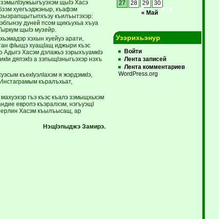
 зэмылIэужьыгъуэхэм щыIэ Хасэ
27
28
29
30
 бзэм хуегъэджэныр, къафэм
« Май
у зызрапщытыпхъэу къилъытэхэр:
ъэбгынэу дуней псом щикъухьа хъуа
Тыркум щыIэ музейр.
Узэрихьэнур
ьэмадэр хэхын хуейуэ арати,
тан фIыщэ хуащIащ иджыри къэс
Войти
о Адыгэ Хасэм дэлажьэ зэрыхъуамкIэ
кIи дяпэкIэ а зэпыщIэныгъэхэр нэхъ
Лента записей
Лента комментариев
WordPress.org
эсым къекIуэлIахэм я жэрдэмкIэ,
 Инстаграмым къралъхьат,
махуэхэр гъэ къэс къалэ зэмыщхьхэм
ндие европэ къэралхэм, нэгъуэщI
 Берлин Хасэм къылъысащ, ар
НэщIэпыджэ Замирэ.