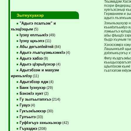
Тхьэмадэм Хасэ
псори федерацэ
хуегъэсэныр къ
Германием и зы
Зытеухуахэр
адыгэ лъэпкъым
Зэхыхьэшхуэр н
"Адыгэ псалъэм" и
къыкIэлъыкIуэ 
хьэщIэщым
(5)
лэжьыгъэ купщI
Iуэху еплъыкIэ
(49)
абы фIыщIэ зэр
быдэ хъуным те
Iуэху щхьэпэ
(11)
Хэхэсхэмрэ хэку
Абы дегъэпIейтей
(84)
Лашынкъей щыщ 
Адыгэ лъагъуэжьхэмкIэ
(4)
дэIэпыкъуэгъу х
Фигу къэдгъэкI
Адыгэ хабзэ
(9)
къыщызэрагъэпэ
Адыгэ цIэрыIуэхэр
(4)
щIыпIэхэм къик
Адыгэбзэм и махуэм
гъатхэпэм екIуэ
ирихьэлIэу
(11)
Адыгэбзэр ядж
(4)
Банк Iуэхухэр
(29)
БэнэкIэ хуит
(2)
Гу зылъытапхъэ
(214)
Гуауэ
(4)
ГукъэкIыжхэр
(30)
Гулъытэ
(33)
ГуфIэгъуэ зэхыхьэхэр
(42)
Гъуазджэ
(208)