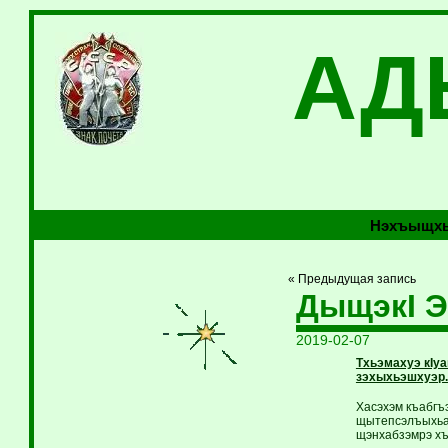
АД
Нэхъыщхь
« Предыдущая запись
ДыщэкI Э
2019-02-07
Тхьэмахуэ кIу
зэхыхьэшхуэр.
Хасэхэм къабгъэ
щытепсэлъыхьащ
щэнхабзэмрэ хъ