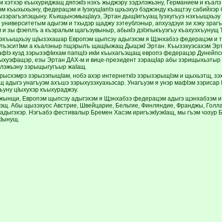
м хэтхэр къыхуриджащ дяпэкIэ нэхъ жыджэру зэдэлэжьэну, Германием и къалэ
м къыхыхьэну, федерацэм и IуэхущIапIэ щхьэхуэ бэджэнду къащтэу сабийхэр
ызэрагъэпэщыну. КъищынэмыщIауэ, Эртан дыщIигъуащ Iуэхугъуэ нэхъыщхьэ
 университетым адыгэм и тхыдэр щаджу зэтеублэныр, апхуэдэуи зи хэку зраг
 и зы фэеплъ а къэралым щагъэувыныр, абыкIэ дэIэпыкъуэгъу къахуэхъунущ 
эхъыщхьэу щIызэхашар Европэм щыпсэу адыгэхэм я Щэнхабзэ федерацэм и тх
илъэситIми а къалэныр пщэрылъ щащIыжащ ДыщэкI Эртан. Къызэхуэсахэм Эр
афIэ куэд зэрызэфIихам папщIэ икIи къыхагъэщащ европэ федерацэр Дунейпс
ыхуэфащэр, езы Эртан ДАХ-м и вице-президент зэращIар абы зэрищыхьэтыр и
лэжьэну зэрыщыгугъыр жаIащ.
рысхэмрэ зэрызэпыщIам, нобэ ахэр интернеткIэ зэрызэрыщIэм и щыхьэтщ, зэху
адыгэ унагъуэм ахъшэ зэрыхузэхуахьэсар. Унагъуэм я унэр мафIэм зэрисар
ъуну цIыхухэр къыхураджэу.
ыжынщи, Европэм щыпсэу адыгэхэм я Щэнхабзэ федерацэм адыгэ щэнхабзэм и 
щ. Абы щызэхуос Австрие, Швейцарие, Бельгие, Финляндие, Франджы, Голла
I адыгэхэр. Нэгъабэ фестивалыр Бремен Хасэм иригъэкIуэкIащ, мы гъэм чэзур
кIынущ.