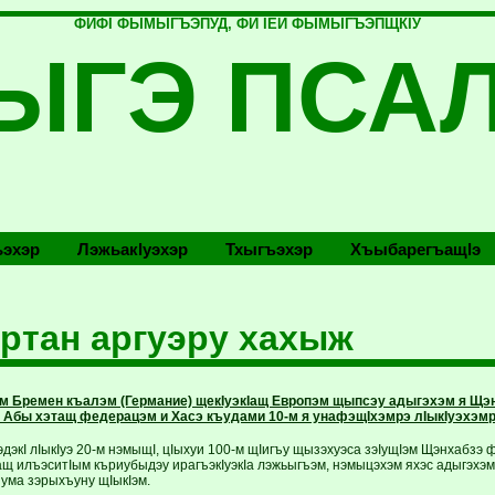
ФИФI ФЫМЫГЪЭПУД, ФИ IЕЙ ФЫМЫГЪЭПЩКIУ
ЫГЭ ПСА
эхэр
Лэжьакlуэхэр
Тхыгъэхэр
Хъыбарегъащlэ
ртан аргуэру хахыж
ам Бремен къалэм (Германие) щекIуэкIащ Европэм щыпсэу адыгэхэм я Щэн
 Абы хэтащ федерацэм и Хасэ къудами 10-м я унафэщIхэмрэ лIыкIуэхэмр
дэкI лIыкIуэ 20-м нэмыщI, цIыхуи 100-м щIигъу щызэхуэса зэIущIэм Щэнхабзэ
 илъэситIым къриубыдэу ирагъэкIуэкIа лэжьыгъэм, нэмыцэхэм яхэс адыгэхэм я
ума зэрыхъуну щIыкIэм.