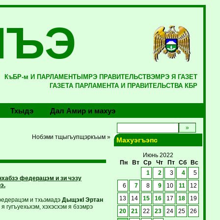
ЛЪЭ
КъБР-м И ПАРЛАМЕНТЫМРЭ ПРАВИТЕЛЬСТВЭМРЭ Я ГАЗЕТ
ГАЗЕТА ПАРЛАМЕНТА И ПРАВИТЕЛЬСТВА КБР
Тхыдэ
Дал Амир и махуэ
Нобэми тщыгъупщэркъым »
Махуэгъэпс
Июнь 2022
Пн
Вт
Ср
Чт
Пт
Сб
Вс
1
2
3
4
5
хабзэ федерацэм и зи чэзу
э.
6
7
8
9
10
11
12
13
14
15
16
17
18
19
 федерацэм и тхьэмадэ
ДыщэкI Эртан
 гугъуехьхэм, хэхэсхэм я бзэмрэ
20
21
22
23
24
25
26