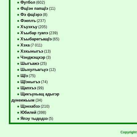
Футбол
(602)
ФщIэн папщIэ
(11)
Фэ фщIэрэ
(8)
Фэеплъ
(237)
Хъуэхъу
(205)
Хъыбар гуапэ
(239)
ХъыбарегъащIэ
(65)
Хэха
(7 011)
Хэхыныгъэ
(13)
Чэнджэщхэр
(3)
Шыгъажэ
(25)
Шыхулъагъуэ
(12)
ЩIэ
(75)
ЩIэныгъэ
(74)
Щапхъэ
(99)
Щикъухьащ адыгэр
дунеижьым
(34)
Щэнхабзэ
(210)
Юбилей
(398)
Япэу тыдодзэ
(5)
Copyrigh