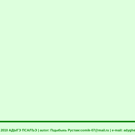
t 2010 АДЫГЭ ПСАЛЪЭ | autor:
Пщыбыхь Рустам:
comik-07@mail.ru
| e-mail:
adyghe