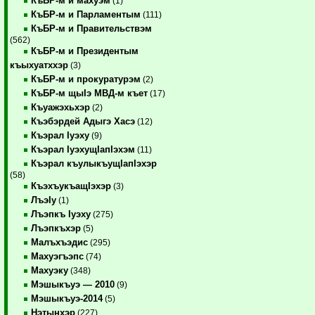
КъБР-м и махуэм
(1)
КъБР-м и Парламентым
(111)
КъБР-м и Правительствэм
(562)
КъБР-м и Президентым
къыхуатххэр
(3)
КъБР-м и прокуратурэм
(2)
КъБР-м щыIэ МВД-м къет
(17)
Къуажэхьхэр
(2)
Къэбэрдей Адыгэ Хасэ
(12)
Къэрал Iуэху
(9)
Къэрал IуэхущIапIэхэм
(11)
Къэрал къулыкъущIапIэхэр
(58)
КъэхъукъащIэхэр
(3)
ЛъэIу
(1)
Лъэпкъ Iуэху
(275)
Лъэпкъхэр
(5)
Малъхъэдис
(295)
Махуэгъэпс
(74)
Махуэку
(348)
Мэшыкъуэ — 2010
(9)
Мэшыкъуэ-2014
(5)
Нэтынхэр
(227)