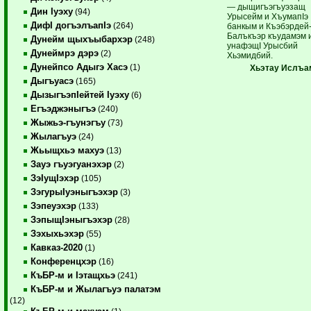
— дыщигъэгъуэзащ
Дин Iуэху
(94)
Урысейм и ХъумапIэ
ДифI догъэлъапIэ
(264)
банкым и Къэбэрдей
Балъкъэр къудамэм 
Дунейм щыхъыбархэр
(248)
унафэщI Урысбий
Дунеймрэ дэрэ
(2)
Хьэмидбий.
Дунейпсо Адыгэ Хасэ
(1)
Хьэтау
Ислъа
Дыгъуасэ
(165)
ДызыгъэпIейтей Iуэху
(6)
Егъэджэныгъэ
(240)
Жыжьэ-гъунэгъу
(73)
Жылагъуэ
(24)
Жьыщхьэ махуэ
(13)
Зауэ гъуэгуанэхэр
(2)
ЗэIущIэхэр
(105)
ЗэгурыIуэныгъэхэр
(3)
Зэпеуэхэр
(133)
ЗэпыщIэныгъэхэр
(28)
Зэхыхьэхэр
(55)
Кавказ-2020
(1)
Конференцхэр
(16)
КъБР-м и Iэтащхьэ
(241)
КъБР-м и Жылагъуэ палатэм
(12)