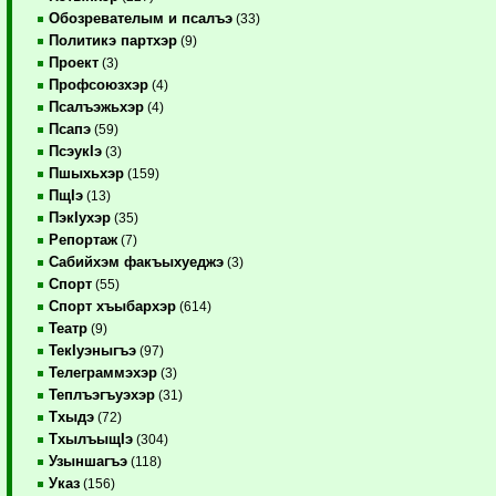
Обозревателым и псалъэ
(33)
Политикэ партхэр
(9)
Проект
(3)
Профсоюзхэр
(4)
Псалъэжьхэр
(4)
Псапэ
(59)
ПсэукIэ
(3)
Пшыхьхэр
(159)
ПщIэ
(13)
ПэкIухэр
(35)
Репортаж
(7)
Сабийхэм факъыхуеджэ
(3)
Спорт
(55)
Спорт хъыбархэр
(614)
Театр
(9)
ТекIуэныгъэ
(97)
Телеграммэхэр
(3)
Теплъэгъуэхэр
(31)
Тхыдэ
(72)
ТхылъыщIэ
(304)
Узыншагъэ
(118)
Указ
(156)