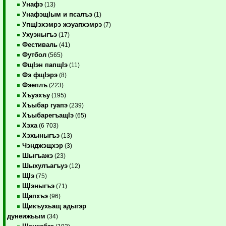
Унафэ
(13)
УнафэщIым и псалъэ
(1)
УпщIэхэмрэ жэуапхэмрэ
(7)
Ухуэныгъэ
(17)
Фестиваль
(41)
Футбол
(565)
ФщIэн папщIэ
(11)
Фэ фщIэрэ
(8)
Фэеплъ
(223)
Хъуэхъу
(195)
Хъыбар гуапэ
(239)
ХъыбарегъащIэ
(65)
Хэха
(6 703)
Хэхыныгъэ
(13)
Чэнджэщхэр
(3)
Шыгъажэ
(23)
Шыхулъагъуэ
(12)
ЩIэ
(75)
ЩIэныгъэ
(71)
Щапхъэ
(96)
Щикъухьащ адыгэр
дунеижьым
(34)