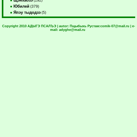
Щэнхабзэ
(192)
Юбилей
(379)
Япэу тыдодзэ
(5)
Copyright 2010 АДЫГЭ ПСАЛЪЭ | autor:
Пщыбыхь Рустам:
comik-07@mail.ru
| e-
mail:
adyghe@mail.ru