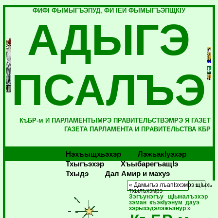
ФИФI ФЫМЫГЪЭПУД, ФИ IЕЙ ФЫМЫГЪЭПЩКIУ
АДЫГЭ
ПСАЛЪЭ
КъБР-м И ПАРЛАМЕНТЫМРЭ ПРАВИТЕЛЬСТВЭМРЭ Я ГАЗЕТ
ГАЗЕТА ПАРЛАМЕНТА И ПРАВИТЕЛЬСТВА КБР
Нэхъыщхьэхэр
Лэжьакlуэхэр
Тхыгъэхэр
Хъыбарегъащlэ
Тхыдэ
Дал Амир и махуэ
« Дамыгъэ лъапIэхэмрэ щIыхь
тхылъхэмрэ
Зэгъунэгъу щIыналъэхэр
зэман къэкIуэнум дауэ
зэрызэдэлэжьэнур
»