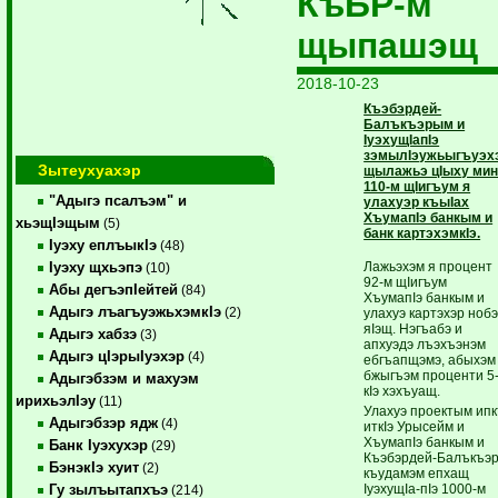
КъБР-м
щыпашэщ
2018-10-23
Къэбэрдей-
Балъкъэрым и
IуэхущIапIэ
зэмылIэужьыгъуэх
Зытеухуахэр
щылажьэ цIыху ми
110-м щIигъум я
"Адыгэ псалъэм" и
улахуэр къыIах
ХъумапIэ банкым и
хьэщIэщым
(5)
банк картэхэмкIэ.
Iуэху еплъыкIэ
(48)
Лажьэхэм я процент
Iуэху щхьэпэ
(10)
92-м щIигъум
Абы дегъэпIейтей
(84)
ХъумапIэ банкым и
Адыгэ лъагъуэжьхэмкIэ
(2)
улахуэ картэхэр ноб
яIэщ. Нэгъабэ и
Адыгэ хабзэ
(3)
апхуэдэ лъэхъэнэм
Адыгэ цIэрыIуэхэр
(4)
ебгъапщэмэ, абыхэм
бжыгъэм проценти 5
Адыгэбзэм и махуэм
кIэ хэхъуащ.
ирихьэлIэу
(11)
Улахуэ проектым ип
Адыгэбзэр ядж
(4)
иткIэ Урысейм и
ХъумапIэ банкым и
Банк Iуэхухэр
(29)
Къэбэрдей-Балъкъэ
БэнэкIэ хуит
(2)
къудамэм епхащ
IуэхущIа-пIэ 1000-м
Гу зылъытапхъэ
(214)