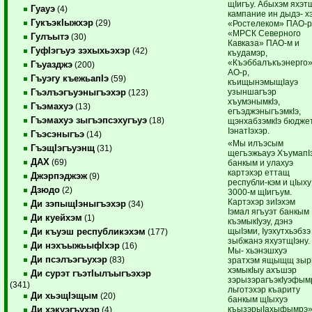
щIигъу. Абыхэм яхэт
Гуауэ
(4)
кампание ин дыдэ- х
ГукъэкIыжхэр
(29)
«Ростелеком» ПАО-р
«МРСК Северного
Гулъытэ
(30)
Кавказа» ПАО-м и
ГуфIэгъуэ зэхыхьэхэр
(42)
къудамэр,
«Къэббалъкъэнерго
Гъуазджэ
(200)
АО-р,
Гъуэгу къежьапIэ
(59)
къищынэмыщIауэ
узыншагъэр
Гъэлъэгъуэныгъэхэр
(123)
хъумэнымкIэ,
Гъэмахуэ
(13)
егъэджэныгъэмкIэ,
Гъэмахуэ зыгъэпсэхугъуэ
(18)
щэнхабзэмкIэ бюдже
IэнатIэхэр.
Гъэсэныгъэ
(14)
«Мы илъэсым
ГъэщIэгъуэнщ
(31)
щегъэжьауэ ХъумапI
ДАХ
(69)
банкым и улахуэ
картэхэр еттащ
Джэрпэджэж
(9)
республи-кэм и цIыху
Дзюдо
(2)
3000-м щIигъум.
Картэхэр зиIэхэм
Ди зэпыщIэныгъэхэр
(34)
Iэмал ягъуэт банкым
Ди куейхэм
(1)
къэмыкIуэу, дэнэ
щыIэми, Iуэхутхьэбзэ
Ди къуэш республикэхэм
(177)
зыбжанэ яхуэтщIэну.
Ди нэхъыжьыфIхэр
(16)
Мы- хьэнэшхуэ
Ди псэлъэгъухэр
(83)
зратхэм ящыщщ зыр
хэмыкIыу ахъшэр
Ди сурэт гъэтIылъыгъэхэр
зэрызэрагъэкIуэфым
(341)
льготэхэр къариту
Ди хьэщIэщым
(20)
банкым щIыхуэ
къызэрыIахыфымрэ»
Ди хэкуэгъухэр
(4)